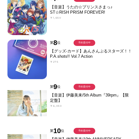
【音楽】うたの☆プリンスさまっ♪
ST☆RISH PRISM FOREVER!
￥1,650
8
第
位
予約受付中
【グッズ-カード】あんさんぶるスターズ！！
P.A.shots!! Vol.7 Action
￥275
9
第
位
予約受付中
【音楽】伊藤美来/5th Album『39rpm』【限
定盤】
￥6,050
10
第
位
予約受付中