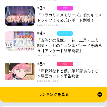
3
第
位
声優
『フラガリアメモリーズ』初のキャス
トライブより公式レポート到着！
2026-08-09 22:55
4
第
位
マンガ・ラノベ
『五等分の花嫁』一花・二乃・三玖・
四葉・五月のキュンエピソードを語ろ
う【アンケート結果発表】
2026-08-10 17:00
5
第
位
アニメ
『正反対な君と僕』第19話あらすじ
＆場面カット＆予告映像
2026-08-10 12:00
ランキングを見る