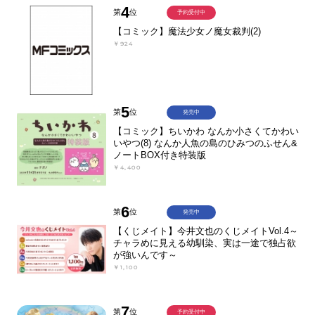
4
第
位
予約受付中
【コミック】魔法少女ノ魔女裁判(2)
￥924
5
第
位
発売中
【コミック】ちいかわ なんか小さくてかわい
いやつ(8) なんか人魚の島のひみつのふせん&
ノートBOX付き特装版
￥4,400
6
第
位
発売中
【くじメイト】今井文也のくじメイトVol.4～
チャラめに見える幼馴染、実は一途で独占欲
が強いんです～
￥1,100
7
第
位
予約受付中