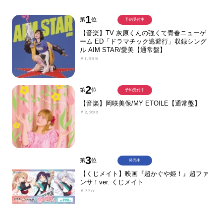
1
第
位
予約受付中
【音楽】TV 灰原くんの強くて青春ニューゲ
ーム ED「ドラマチック逃避行」収録シング
ル AIM STAR/愛美【通常盤】
￥1,999
2
第
位
予約受付中
【音楽】岡咲美保/MY ETOILE【通常盤】
￥2,999
3
第
位
発売中
【くじメイト】映画『超かぐや姫！』超ファ
ンサ！ver. くじメイト
￥770