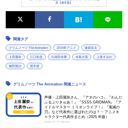
美【通常盤】
関連タグ
グリムノーツ The Animation
2019冬アニメ
逢坂良太
上田麗奈
江口拓也
久保田未夢
水島大宙
上坂すみれ
種田梨沙
悠木碧
グリムノーツ The Animation 関連ニュース
声優・上田麗奈さん、『アオのハコ』『わんだ
ふるぷりきゅあ！』『SSSS.GRIDMAN』『ア
イドルマスター ミリオンライブ！』『鬼滅の
刃』など代表作に選ばれたのは？ − アニメキ
ャラクター代表作まとめ（2025 年版）
2025-01-17 00:00