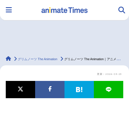
HOME
ランキング
アニメ
声優
animateTimes
ラジオ
みんなの声
グッズ
映画
グリムノーツ The Animation
グリムノーツ The Animation｜アニメ声優・キャラクター・登場人物・動画配信情報・2019冬アニメ最新情報一覧
更新：2026-03-23
マンガ・ラノベ
ゲーム・アプリ
音楽
コスプレ
2.5次元
配信・Vtuber
トレンド
無料マンガ
最新記事一覧
アニメ記事一覧
声優記事一覧