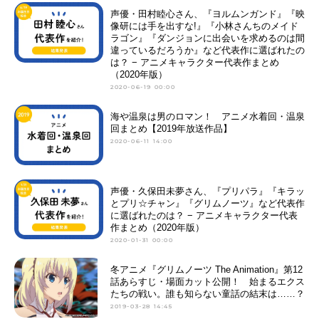
声優・田村睦心さん、『ヨルムンガンド』『映
像研には手を出すな!』『小林さんちのメイド
ラゴン』『ダンジョンに出会いを求めるのは間
違っているだろうか』など代表作に選ばれたの
は？ − アニメキャラクター代表作まとめ
（2020年版）
2020-06-19 00:00
海や温泉は男のロマン！ アニメ水着回・温泉
回まとめ【2019年放送作品】
2020-06-11 14:00
声優・久保田未夢さん、『プリパラ』『キラッ
とプリ☆チャン』『グリムノーツ』など代表作
に選ばれたのは？ − アニメキャラクター代表
作まとめ（2020年版）
2020-01-31 00:00
冬アニメ『グリムノーツ The Animation』第12
話あらすじ・場面カット公開！ 始まるエクス
たちの戦い。誰も知らない童話の結末は……？
2019-03-28 14:45