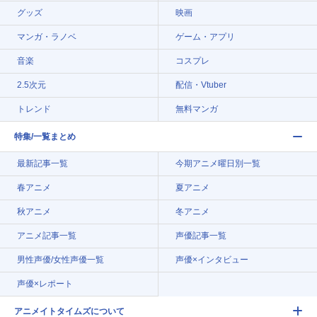
グッズ
映画
マンガ・ラノベ
ゲーム・アプリ
音楽
コスプレ
2.5次元
配信・Vtuber
トレンド
無料マンガ
特集/一覧まとめ
最新記事一覧
今期アニメ曜日別一覧
春アニメ
夏アニメ
秋アニメ
冬アニメ
アニメ記事一覧
声優記事一覧
男性声優/女性声優一覧
声優×インタビュー
声優×レポート
アニメイトタイムズについて