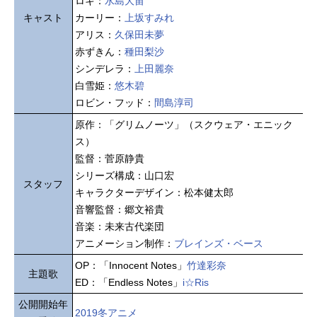
ロキ：
水島大宙
キャスト
カーリー：
上坂すみれ
アリス：
久保田未夢
赤ずきん：
種田梨沙
シンデレラ：
上田麗奈
白雪姫：
悠木碧
ロビン・フッド：
間島淳司
原作：「グリムノーツ」（スクウェア・エニック
ス）
監督：菅原静貴
シリーズ構成：山口宏
スタッフ
キャラクターデザイン：松本健太郎
音響監督：郷文裕貴
音楽：未来古代楽団
アニメーション制作：
ブレインズ・ベース
OP：「Innocent Notes」
竹達彩奈
主題歌
ED：「Endless Notes」
i☆Ris
公開開始年
2019冬アニメ