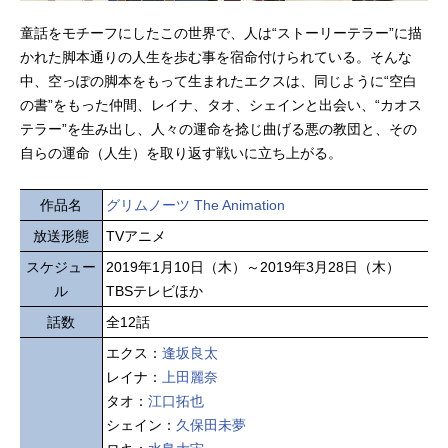
童話をモチーフにしたこの世界で、人は“ストーリーテラー”に描
かれた脚本通りの人生を歩む事を宿命付けられている。そんな
中、空っぽの脚本をもって生まれたエクスは、同じように“空白
の書”をもった仲間、レイナ、タオ、シェインと出会い、“カオス
テラー”を生み出し、人々の運命を捻じ曲げる悪の教団と、その
自らの運命（人生）を取り返す戦いに立ち上がる。
作品名
グリムノーツ The Animation
放送形態
TVアニメ
スケジュー
2019年1月10日（木）～2019年3月28日（木）
ル
TBSテレビほか
話数
全12話
エクス：
逢坂良太
レイナ：
上田麗奈
タオ：
江口拓也
シェイン：
久保田未夢