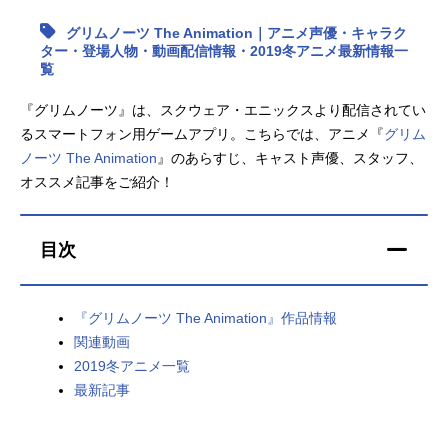
グリムノーツ The Animation｜アニメ声優・キャラク
アニメ映画一覧
実写化映画一覧
ター・登場人物・動画配信情報・2019冬アニメ最新情報一
覧
今期アニメ曜日別一覧
『グリムノーツ』は、スクウェア・エニックスより配信されてい
春アニメ
夏アニメ
るスマートフォン用ゲームアプリ。こちらでは、アニメ『
グリム
ノーツ The Animation
』のあらすじ、キャスト声優、スタッフ、
秋アニメ
冬アニメ
オススメ記事をご紹介！
男性声優/女性声優一覧
目次
FOLLOW US
『グリムノーツ The Animation』作品情報
関連動画
2019冬アニメ一覧
最新記事