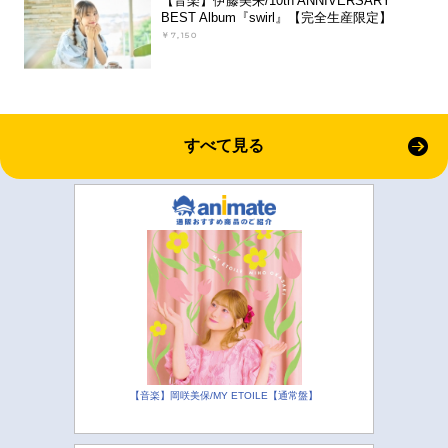
【音楽】伊藤美来/10th ANNIVERSARY
BEST Album『swirl』【完全生産限定】
￥7,150
すべて見る
【音楽】岡咲美保/MY ETOILE【通常盤】