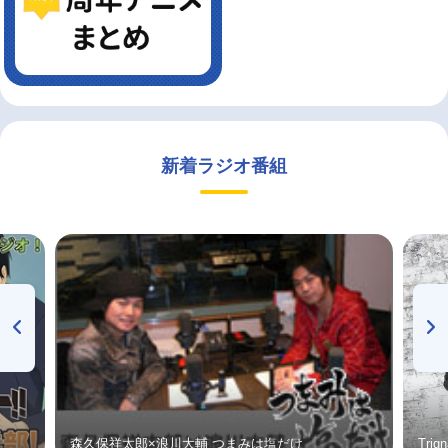
新着ラジオ番組
森久保祥太郎×浪川大輔 つまみは塩だけ
Tri