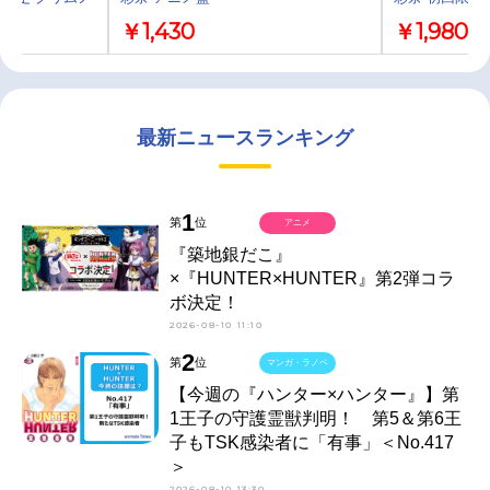
￥1,430
￥1,980
最新ニュースランキング
1
第
位
アニメ
『築地銀だこ』
×『HUNTER×HUNTER』第2弾コラ
ボ決定！
2026-08-10 11:10
2
第
位
マンガ・ラノベ
【今週の『ハンター×ハンター』】第
1王子の守護霊獣判明！ 第5＆第6王
子もTSK感染者に「有事」＜No.417
＞
2026-08-10 13:30