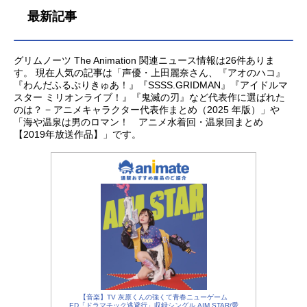
最新記事
グリムノーツ The Animation 関連ニュース情報は26件ありま
す。 現在人気の記事は「声優・上田麗奈さん、『アオのハコ』
『わんだふるぷりきゅあ！』『SSSS.GRIDMAN』『アイドルマ
スター ミリオンライブ！』『鬼滅の刃』など代表作に選ばれた
のは？ − アニメキャラクター代表作まとめ（2025 年版）」や
「海や温泉は男のロマン！ アニメ水着回・温泉回まとめ
【2019年放送作品】」です。
【音楽】TV 灰原くんの強くて青春ニューゲーム
ED「ドラマチック逃避行」収録シングル AIM STAR/愛