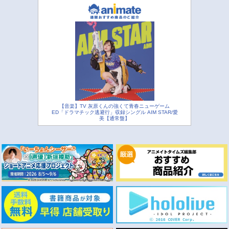
【音楽】TV 灰原くんの強くて青春ニューゲーム
ED「ドラマチック逃避行」収録シングル AIM STAR/愛
美【通常盤】