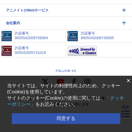
アニメイトのWebサービス
会社案内
許諾番号
許諾番号
9005542009Y56084
9005542008Y30005
許諾番号
005542005Y31018
FOLLOW US
×
当サイトでは、サイトの利便性向上のため、クッキー
(Cookie)を使用しています。
サイトのクッキー(Cookie)の使用に関しては、
「クッキ
アニメイトタイムズに掲載されているすべての画像、
ーポリシー」
をお読みください。
文章等の無断転載を禁じます
目次
COPYRIGHT(C) ANIMATE CORPORATION.
同意する
ALL RIGHTS RESERVED