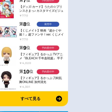
7
第
位
予約受付中
【グッズ-カード】うたの☆プリ
ンスさまっ♪ カスタマイズビジュ
アルカードコレクション Best
￥770
Shots from Everyday Life Ver.
8
第
位
発売中
【くじメイト】映画『超かぐや
姫！』超ファンサ！ver. くじメイ
ト
￥770
9
第
位
予約受付中
【フィギュア】るかっぷ TVアニ
メ『BLEACH 千年血戦篇』 平子
真子
￥4,020
10
第
位
予約受付中
【フィギュア】るかっぷ 刀剣乱
舞ONLINE 加州清光
￥4,301
すべて見る