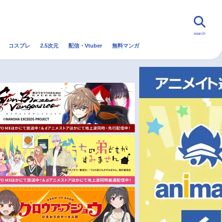
search
コスプレ
2.5次元
配信・Vtuber
無料マンガ
んなの声
グッズ
映画
・Vtuber
トレンド
無料マンガ
秋アニメ
冬アニメ