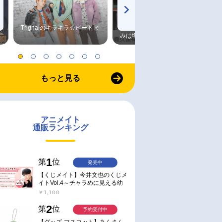
Trignalのキラキラ☆ビートＲ
森久保祥太郎×浪川大輔 つま
みは塩だけ
もっと見る
アニメイト
通販ランキング
1
第
位
発売中
【くじメイト】今井文也のくじメ
イトVol.4～チャラめに見える幼
馴染、実は一途で独占欲が強いん
￥1,100
です～
2
第
位
予約受付中
【グッズ-マスコット】あんさん