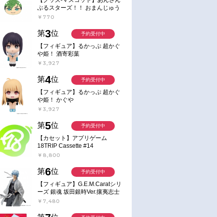
ぶるスターズ！！ おまんじゅう
にぎにぎマスコット ねくすと2
￥770
Hbox
3
第
位
予約受付中
【フィギュア】るかっぷ 超かぐ
や姫！ 酒寄彩葉
￥3,927
4
第
位
予約受付中
【フィギュア】るかっぷ 超かぐ
や姫！ かぐや
￥3,927
5
第
位
予約受付中
【カセット】アプリゲーム
18TRIP Cassette #14
￥8,800
6
第
位
予約受付中
【フィギュア】G.E.M.Caratシリ
ーズ 銀魂 坂田銀時Ver.攘夷志士
完成品フィギュア
￥7,480