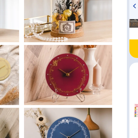
TVアニメ『戦隊大失格』
ハイキュー!! 烏野高校放送部!
radio 大直会 2nd season