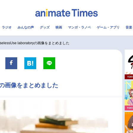
ラジオ
みんなの声
グッズ
映画
マンガ・ラノベ
ゲーム・アプリ
音楽
メ
声優
ラジオ
み
selessUse laboratoryの画像をまとめました
コスプレ
2.5次元
配信
アニメ映画一覧
今期アニメ曜日別一覧
atoryの画像をまとめました
実写化映画一覧
春アニメ
男性声優/女性声優一覧
夏アニメ
FOLLOW US