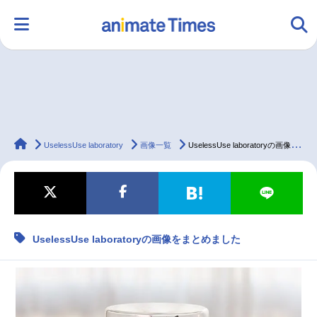
HOME
ランキング
アニメ
声優
animateTimes
ラジオ
みんなの声
グッズ
映画
UselessUse laboratory
画像一覧
UselessUse laboratoryの画像をまとめました
マンガ・ラノベ
ゲーム・アプリ
音楽
コスプレ
UselessUse laboratoryの画像をまとめました
2.5次元
配信・Vtuber
トレンド
無料マンガ
最新記事一覧
アニメ記事一覧
声優記事一覧