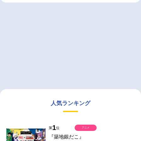
人気ランキング
1
第
位
アニメ
『築地銀だこ』