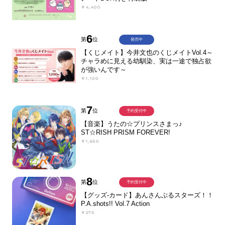
￥4,400
6
第
位
発売中
【くじメイト】今井文也のくじメイトVol.4～
チャラめに見える幼馴染、実は一途で独占欲
が強いんです～
￥1,100
7
第
位
予約受付中
【音楽】うたの☆プリンスさまっ♪
ST☆RISH PRISM FOREVER!
￥1,650
8
第
位
予約受付中
【グッズ-カード】あんさんぶるスターズ！！
P.A.shots!! Vol.7 Action
￥275