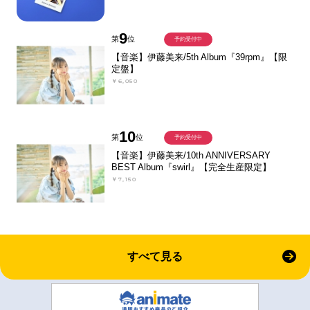
9
第
位
予約受付中
【音楽】伊藤美来/5th Album『39rpm』【限
定盤】
￥6,050
10
第
位
予約受付中
【音楽】伊藤美来/10th ANNIVERSARY
BEST Album『swirl』【完全生産限定】
￥7,150
すべて見る