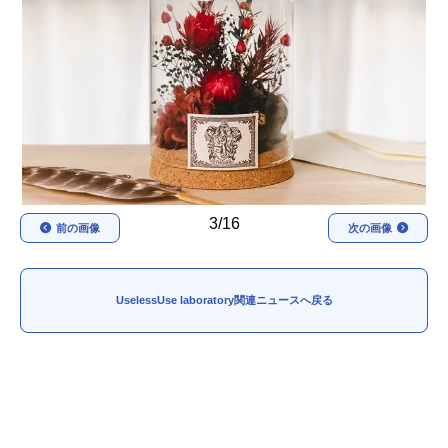
アニメ映画一覧
実写化映画一覧
今期アニメ曜日別一覧
春アニメ
夏アニメ
秋アニメ
冬アニメ
男性声優/女性声優一覧
3/16
前の画像
次の画像
FOLLOW US
UselessUse laboratory関連ニュースへ戻る