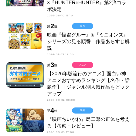
×『HUNTER×HUNTER』第2弾コラ
ボ決定！
2026-08-10 11:10
2
第
位
映画
映画『怪盗グルー』&『ミニオンズ』
シリーズの見る順番、作品あらすじ解
説
2026-05-23 16:00
3
第
位
アニメ
【2026年版流行のアニメ】面白い神
アニメおすすめランキング【名作・話
題作】｜ジャンル別人気作品をピック
アップ
2026-08-02 00:00
4
第
位
映画
『映画ちいかわ』島二郎の正体を考え
る【考察・レビュー】
2026-08-03 12:00