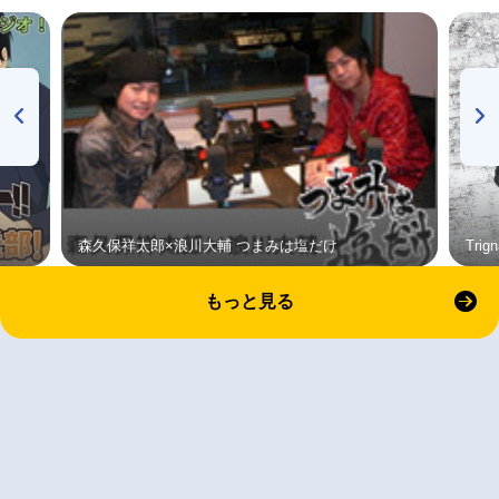
森久保祥太郎×浪川大輔 つまみは塩だけ
Tri
もっと見る