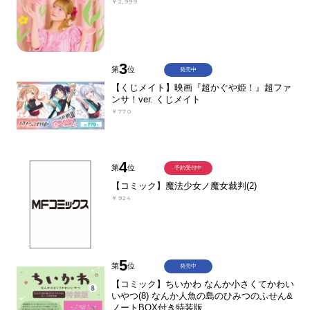
￥2,999
3
第
位
発売中
【くじメイト】映画『超かぐや姫！』超ファ
ンサ！ver. くじメイト
￥770
4
第
位
予約受付中
【コミック】魔法少女ノ魔女裁判(2)
￥924
5
第
位
発売中
【コミック】ちいかわ なんか小さくてかわい
いやつ(8) なんか人魚の島のひみつのふせん&
ノートBOX付き特装版