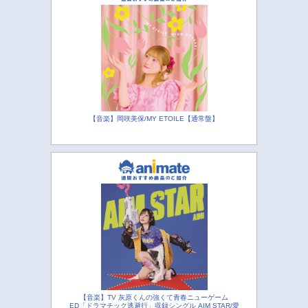
【音楽】岡咲美保/MY ETOILE【通常盤】
【音楽】TV 灰原くんの強くて青春ニューゲーム
ED「ドラマチック逃避行」収録シングル AIM STAR/愛