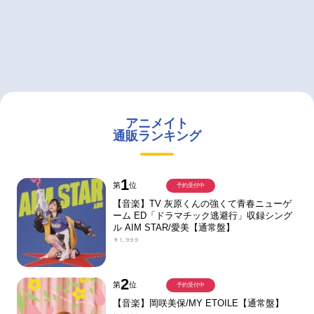
アニメイト
通販ランキング
1
第
位
予約受付中
【音楽】TV 灰原くんの強くて青春ニューゲ
ーム ED「ドラマチック逃避行」収録シング
ル AIM STAR/愛美【通常盤】
￥1,999
2
第
位
予約受付中
【音楽】岡咲美保/MY ETOILE【通常盤】