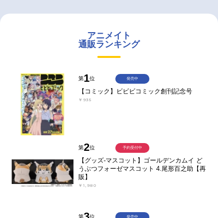
アニメイト
通販ランキング
1
第
位
発売中
【コミック】ビビビコミック創刊記念号
￥935
2
第
位
予約受付中
【グッズ-マスコット】ゴールデンカムイ ど
うぶつフォーゼマスコット 4.尾形百之助【再
販】
￥1,980
3
第
位
発売中