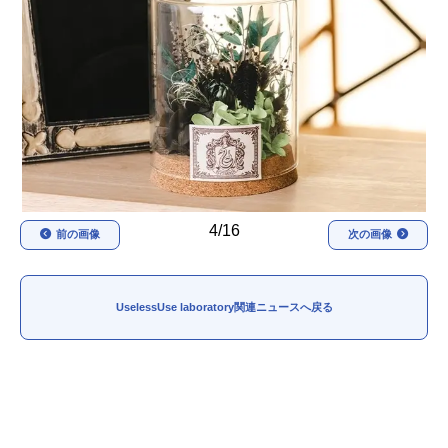
アニメ映画一覧
実写化映画一覧
今期アニメ曜日別一覧
春アニメ
夏アニメ
秋アニメ
冬アニメ
男性声優/女性声優一覧
4/16
前の画像
次の画像
FOLLOW US
UselessUse laboratory関連ニュースへ戻る