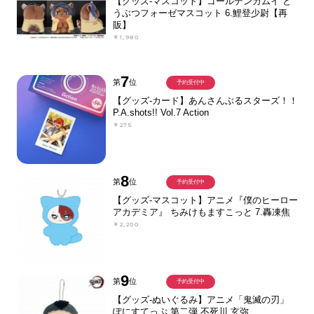
【グッズ-マスコット】ゴールデンカムイ ど
うぶつフォーゼマスコット 6.鯉登少尉【再
販】
￥1,980
7
第
位
予約受付中
【グッズ-カード】あんさんぶるスターズ！！
P.A.shots!! Vol.7 Action
￥275
8
第
位
予約受付中
【グッズ-マスコット】アニメ『僕のヒーロー
アカデミア』 ちみけもますこっと 7.轟凍焦
￥2,200
9
第
位
予約受付中
【グッズ-ぬいぐるみ】アニメ「鬼滅の刃」
ぽにすてっぷ 第二弾 不死川 玄弥