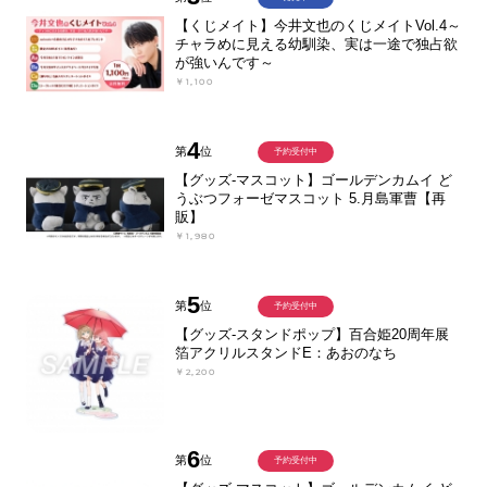
【くじメイト】今井文也のくじメイトVol.4～
チャラめに見える幼馴染、実は一途で独占欲
が強いんです～
￥1,100
4
第
位
予約受付中
【グッズ-マスコット】ゴールデンカムイ ど
うぶつフォーゼマスコット 5.月島軍曹【再
販】
￥1,980
5
第
位
予約受付中
【グッズ-スタンドポップ】百合姫20周年展
箔アクリルスタンドE：あおのなち
￥2,200
6
第
位
予約受付中