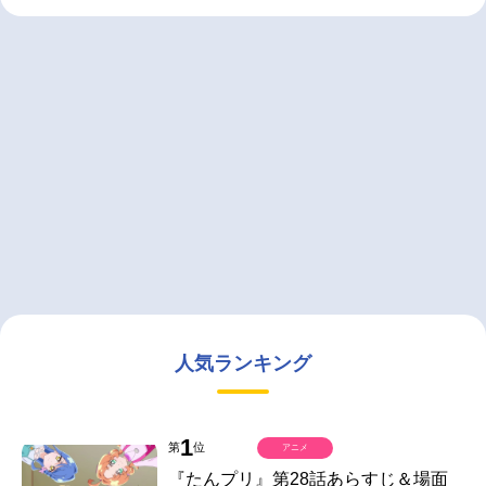
人気ランキング
1
第
位
アニメ
『たんプリ』第28話あらすじ＆場面