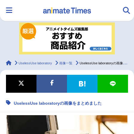
HOME
ランキング
アニメ
声優
ラジオ
みんなの声
グッズ
映画
animateTimes
UselessUse laboratory
画像一覧
UselessUse laboratoryの画像をまとめました
マンガ・ラノベ
ゲーム・アプリ
音楽
コスプレ
UselessUse laboratoryの画像をまとめました
2.5次元
配信・Vtuber
トレンド
無料マンガ
最新記事一覧
アニメ記事一覧
声優記事一覧