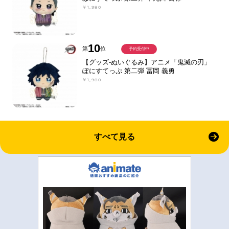
￥1,980
10
第
位
予約受付中
【グッズ-ぬいぐるみ】アニメ「鬼滅の刃」
ぽにすてっぷ 第二弾 冨岡 義勇
￥1,980
すべて見る