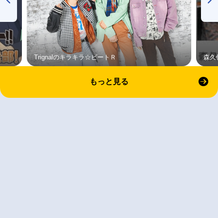
Trignalのキラキラ☆ビートＲ
森久
もっと見る