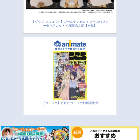
【グッズ-マスコット】ゴールデンカムイ どうぶつフォ
ーゼマスコット 4.尾形百之助【再販】
【コミック】ビビビコミック創刊記念号