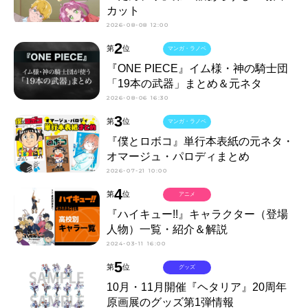
カット
2026-08-08 12:00
2
第
位
マンガ・ラノベ
『ONE PIECE』イム様・神の騎士団
「19本の武器」まとめ＆元ネタ
2026-08-06 16:30
3
第
位
マンガ・ラノベ
『僕とロボコ』単行本表紙の元ネタ・
オマージュ・パロディまとめ
2026-07-21 10:00
4
第
位
アニメ
『ハイキュー!!』キャラクター（登場
人物）一覧・紹介＆解説
2024-03-11 16:00
5
第
位
グッズ
10月・11月開催『ヘタリア』20周年
原画展のグッズ第1弾情報