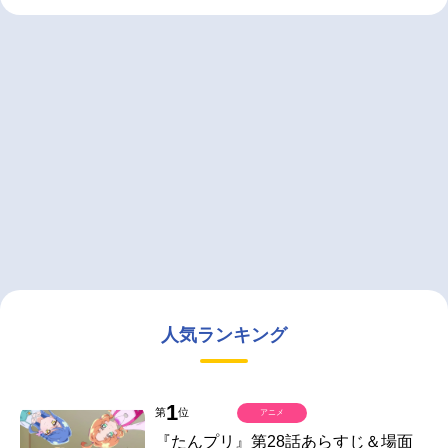
人気ランキング
1
第
位
アニメ
『たんプリ』第28話あらすじ＆場面