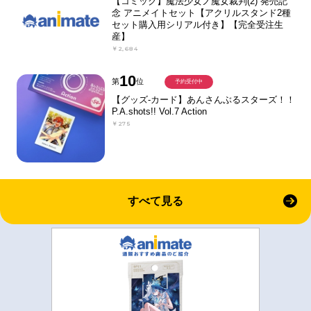
【コミック】魔法少女ノ魔女裁判(2) 発売記
念 アニメイトセット【アクリルスタンド2種
セット購入用シリアル付き】【完全受注生
産】
￥2,684
10
第
位
予約受付中
【グッズ-カード】あんさんぶるスターズ！！
P.A.shots!! Vol.7 Action
￥275
すべて見る