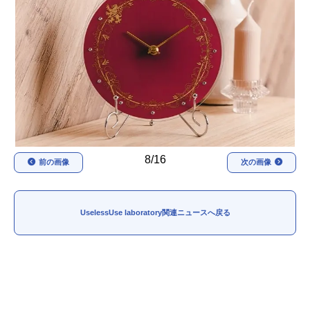
アニメ映画一覧
実写化映画一覧
今期アニメ曜日別一覧
春アニメ
夏アニメ
秋アニメ
冬アニメ
男性声優/女性声優一覧
8/16
前の画像
次の画像
FOLLOW US
UselessUse laboratory関連ニュースへ戻る