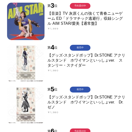
3
第
位
予約受付中
【音楽】TV 灰原くんの強くて青春ニューゲ
ーム ED「ドラマチック逃避行」収録シング
ル AIM STAR/愛美【通常盤】
￥1,999
4
第
位
発売中
【グッズ-スタンドポップ】Dr.STONE アクリ
ルスタンド ホワイマンといっしょver. ス
タンリー・スナイダー
￥1,980
5
第
位
発売中
【グッズ-スタンドポップ】Dr.STONE アクリ
ルスタンド ホワイマンといっしょver. Dr.
ゼノ
￥1,980
6
第
位
予約受付中