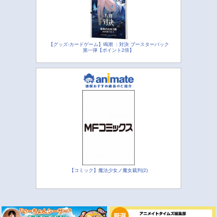
【グッズ-カードゲーム】鳴潮 ：対決 ブースターパック
第一弾【ポイント2倍】
【コミック】魔法少女ノ魔女裁判(2)