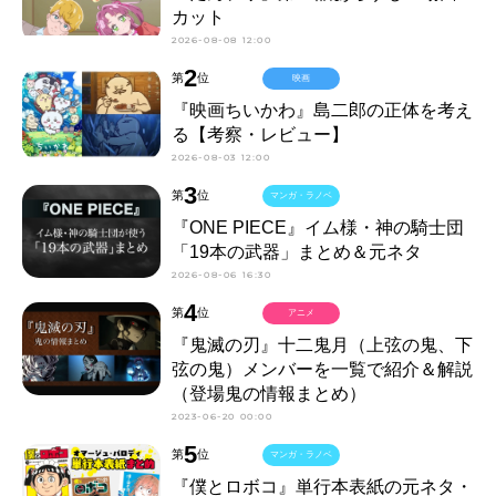
カット
2026-08-08 12:00
2
第
位
映画
『映画ちいかわ』島二郎の正体を考え
る【考察・レビュー】
2026-08-03 12:00
3
第
位
マンガ・ラノベ
『ONE PIECE』イム様・神の騎士団
「19本の武器」まとめ＆元ネタ
2026-08-06 16:30
4
第
位
アニメ
『鬼滅の刃』十二鬼月（上弦の鬼、下
弦の鬼）メンバーを一覧で紹介＆解説
（登場鬼の情報まとめ）
2023-06-20 00:00
5
第
位
マンガ・ラノベ
『僕とロボコ』単行本表紙の元ネタ・