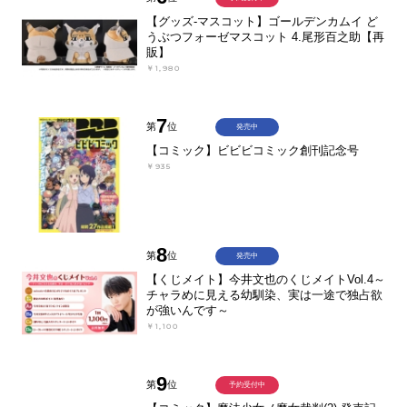
【グッズ-マスコット】ゴールデンカムイ ど
うぶつフォーゼマスコット 4.尾形百之助【再
販】
￥1,980
7
第
位
発売中
【コミック】ビビビコミック創刊記念号
￥935
8
第
位
発売中
【くじメイト】今井文也のくじメイトVol.4～
チャラめに見える幼馴染、実は一途で独占欲
が強いんです～
￥1,100
9
第
位
予約受付中