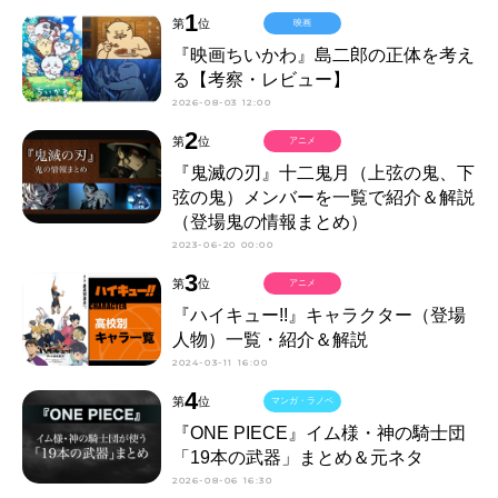
1
第
位
映画
『映画ちいかわ』島二郎の正体を考え
る【考察・レビュー】
2026-08-03 12:00
2
第
位
アニメ
『鬼滅の刃』十二鬼月（上弦の鬼、下
弦の鬼）メンバーを一覧で紹介＆解説
（登場鬼の情報まとめ）
2023-06-20 00:00
3
第
位
アニメ
『ハイキュー!!』キャラクター（登場
人物）一覧・紹介＆解説
2024-03-11 16:00
4
第
位
マンガ・ラノベ
『ONE PIECE』イム様・神の騎士団
「19本の武器」まとめ＆元ネタ
2026-08-06 16:30