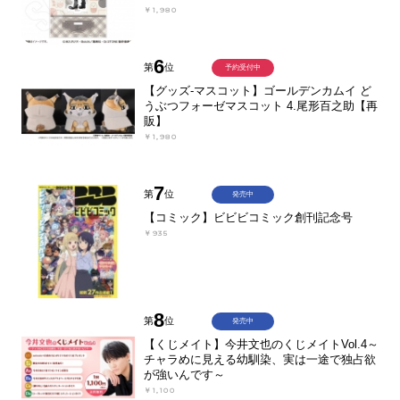
￥1,980
6
第
位
予約受付中
【グッズ-マスコット】ゴールデンカムイ ど
うぶつフォーゼマスコット 4.尾形百之助【再
販】
￥1,980
7
第
位
発売中
【コミック】ビビビコミック創刊記念号
￥935
8
第
位
発売中
【くじメイト】今井文也のくじメイトVol.4～
チャラめに見える幼馴染、実は一途で独占欲
が強いんです～
￥1,100