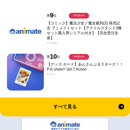
9
第
位
予約受付中
【コミック】魔法少女ノ魔女裁判(2) 発売記
念 アニメイトセット【アクリルスタンド2種
セット購入用シリアル付き】【完全受注生
産】
￥2,684
10
第
位
予約受付中
【グッズ-カード】あんさんぶるスターズ！！
P.A.shots!! Vol.7 Action
￥275
すべて見る