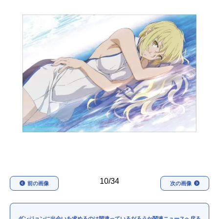
アニメ映画一覧
実写化映画一覧
今期アニメ曜日別一覧
春アニメ
夏アニメ
秋アニメ
冬アニメ
男性声優/女性声優一覧
FOLLOW US
10/34
前の画像
次の画像
ダンジョンに出会いを求めるのは間違っているだろうか関連ニュースへ戻る