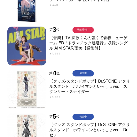
￥440
3
第
位
予約受付中
【音楽】TV 灰原くんの強くて青春ニューゲ
ーム ED「ドラマチック逃避行」収録シング
ル AIM STAR/愛美【通常盤】
￥1,999
4
第
位
発売中
【グッズ-スタンドポップ】Dr.STONE アクリ
ルスタンド ホワイマンといっしょver. ス
タンリー・スナイダー
￥1,980
5
第
位
発売中
【グッズ-スタンドポップ】Dr.STONE アクリ
ルスタンド ホワイマンといっしょver. Dr.
ゼノ