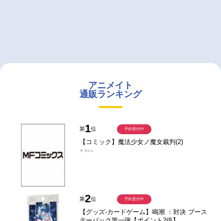
アニメイト
通販ランキング
1
第
位
予約受付中
【コミック】魔法少女ノ魔女裁判(2)
￥924
2
第
位
予約受付中
【グッズ-カードゲーム】鳴潮 ：対決 ブース
ターパック第一弾【ポイント2倍】