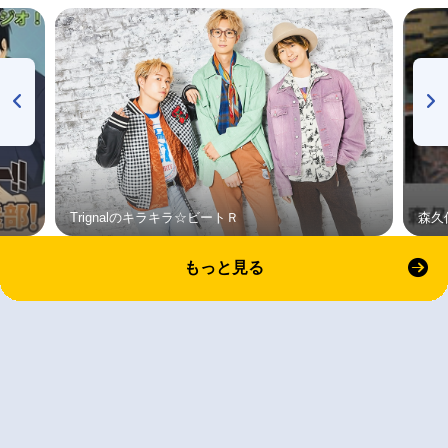
Trignalのキラキラ☆ビートＲ
森久
もっと見る