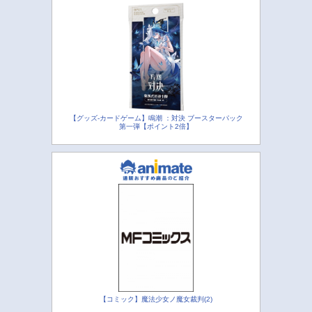
【グッズ-カードゲーム】鳴潮 ：対決 ブースターパック
第一弾【ポイント2倍】
【コミック】魔法少女ノ魔女裁判(2)