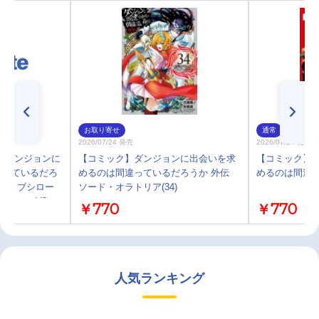
お取り寄せ
通常
2026/07/24 発売
2026/07/24 発売
】ダンジョンに
【コミック】ダンジョンに出会いを求
【コミック】
違っているだろ
めるのは間違っているだろうか 外伝
めるのは間違って
クル ブシロー
ソード・オラトリア(34)
ション V3
￥770
￥770
イヤ
人気ランキング