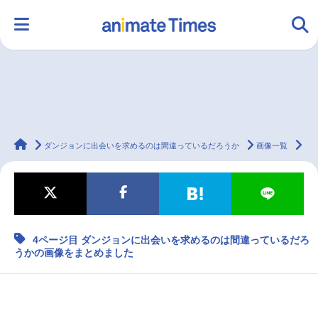
HOME
ランキング
アニメ
声優
animateTimes
ラジオ
みんなの声
グッズ
映画
ダンジョンに出会いを求めるのは間違っているだろうか
画像一覧
4
マンガ・ラノベ
ゲーム・アプリ
音楽
コスプレ
4ページ目 ダンジョンに出会いを求めるのは間違っているだろ
うかの画像をまとめました
2.5次元
配信・Vtuber
トレンド
無料マンガ
最新記事一覧
アニメ記事一覧
声優記事一覧