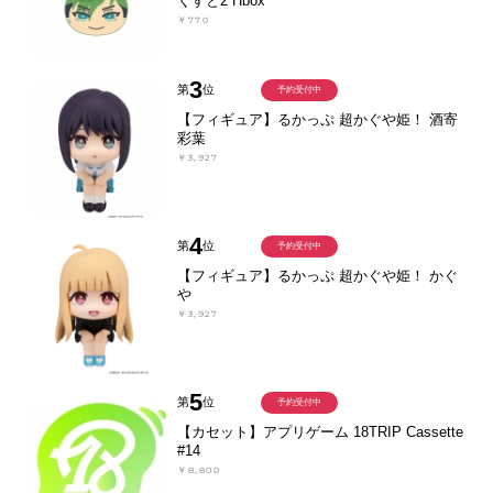
くすと2 Hbox
￥770
3
第
位
予約受付中
【フィギュア】るかっぷ 超かぐや姫！ 酒寄
彩葉
￥3,927
4
第
位
予約受付中
【フィギュア】るかっぷ 超かぐや姫！ かぐ
や
￥3,927
5
第
位
予約受付中
【カセット】アプリゲーム 18TRIP Cassette
#14
￥8,800