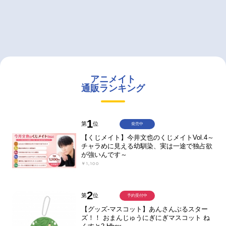
アニメイト
通販ランキング
1
第
位
発売中
【くじメイト】今井文也のくじメイトVol.4～
チャラめに見える幼馴染、実は一途で独占欲
が強いんです～
￥1,100
2
第
位
予約受付中
【グッズ-マスコット】あんさんぶるスター
ズ！！ おまんじゅうにぎにぎマスコット ね