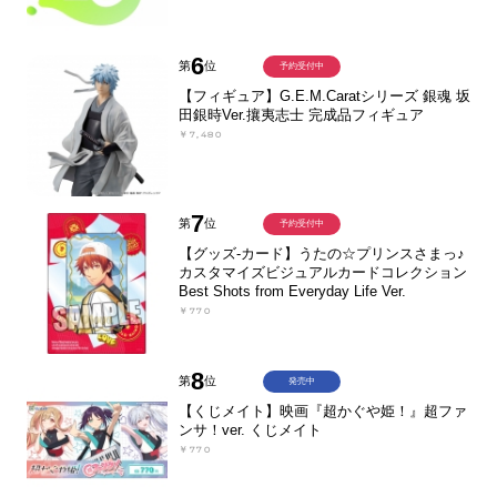
6
第
位
予約受付中
【フィギュア】G.E.M.Caratシリーズ 銀魂 坂
田銀時Ver.攘夷志士 完成品フィギュア
￥7,480
7
第
位
予約受付中
【グッズ-カード】うたの☆プリンスさまっ♪
カスタマイズビジュアルカードコレクション
Best Shots from Everyday Life Ver.
￥770
8
第
位
発売中
【くじメイト】映画『超かぐや姫！』超ファ
ンサ！ver. くじメイト
￥770