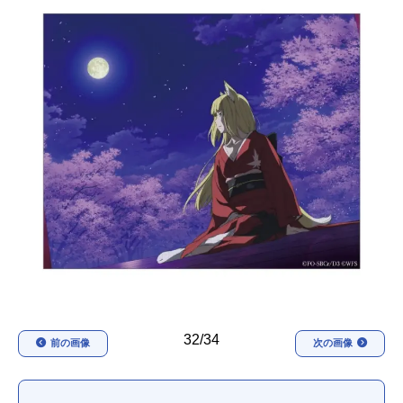
アニメ映画一覧
実写化映画一覧
今期アニメ曜日別一覧
春アニメ
夏アニメ
秋アニメ
冬アニメ
男性声優/女性声優一覧
FOLLOW US
32/34
前の画像
次の画像