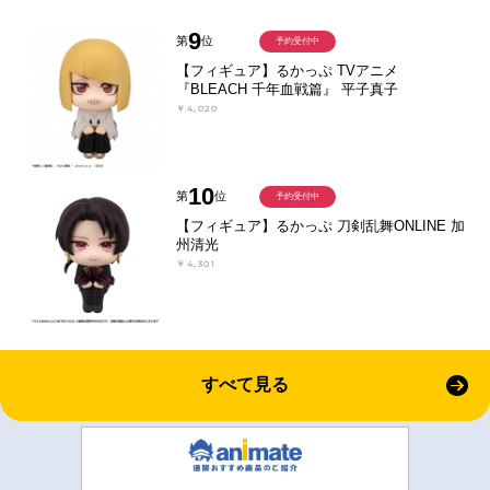
9
第
位
予約受付中
【フィギュア】るかっぷ TVアニメ
『BLEACH 千年血戦篇』 平子真子
￥4,020
10
第
位
予約受付中
【フィギュア】るかっぷ 刀剣乱舞ONLINE 加
州清光
￥4,301
すべて見る