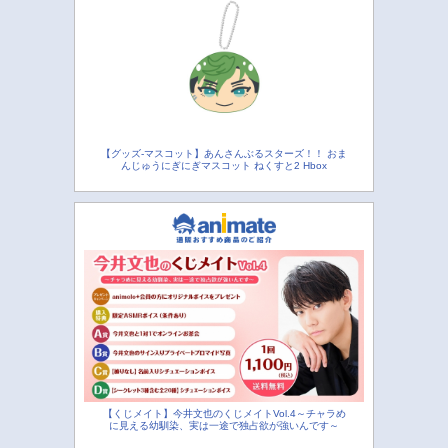
【グッズ-マスコット】あんさんぶるスターズ！！ おま
んじゅうにぎにぎマスコット ねくすと2 Hbox
【くじメイト】今井文也のくじメイトVol.4～チャラめ
に見える幼馴染、実は一途で独占欲が強いんです～