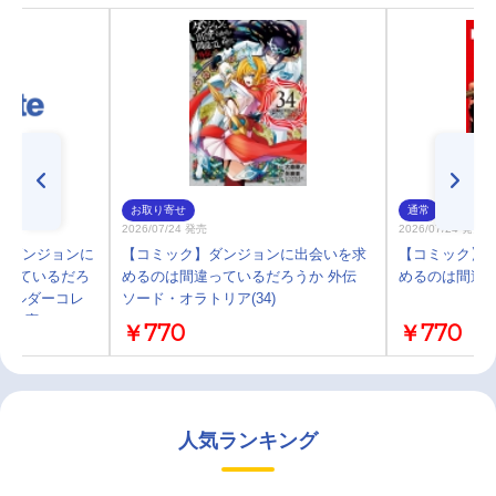
お取り寄せ
通常
2026/07/24 発売
2026/07/24 発売
】ダンジョンに
【コミック】ダンジョンに出会いを求
【コミック】
違っているだろ
めるのは間違っているだろうか 外伝
めるのは間違って
キホルダーコレ
ソード・オラトリア(34)
6 GA文庫ヘスティ
￥770
￥770
人気ランキング