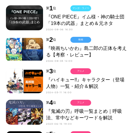
1
第
位
マンガ・ラノベ
『ONE PIECE』イム様・神の騎士団
「19本の武器」まとめ＆元ネタ
2026-08-06 16:30
2
第
位
映画
『映画ちいかわ』島二郎の正体を考え
る【考察・レビュー】
2026-08-03 12:00
3
第
位
アニメ
『ハイキュー!!』キャラクター（登場
人物）一覧・紹介＆解説
2024-03-11 16:00
4
第
位
アニメ
『鬼滅の刃』呼吸一覧まとめ｜呼吸
法、常中などキーワードを解説
2023-06-15 19:00