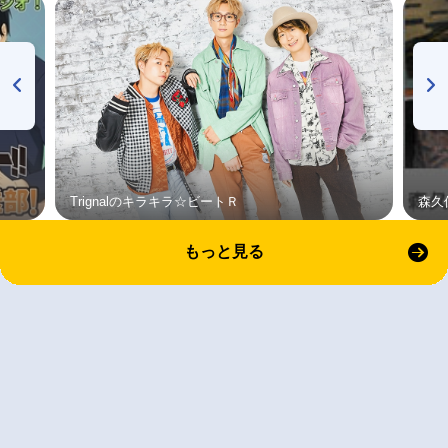
Trignalのキラキラ☆ビートＲ
森久
もっと見る