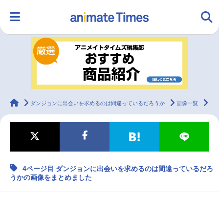
HOME
ランキング
アニメ
声優
ラジオ
みんなの声
グッズ
映画
animateTimes
ダンジョンに出会いを求めるのは間違っているだろうか
画像一覧
4
マンガ・ラノベ
ゲーム・アプリ
音楽
コスプレ
4ページ目 ダンジョンに出会いを求めるのは間違っているだろ
2.5次元
配信・Vtuber
トレンド
無料マンガ
うかの画像をまとめました
最新記事一覧
アニメ記事一覧
声優記事一覧