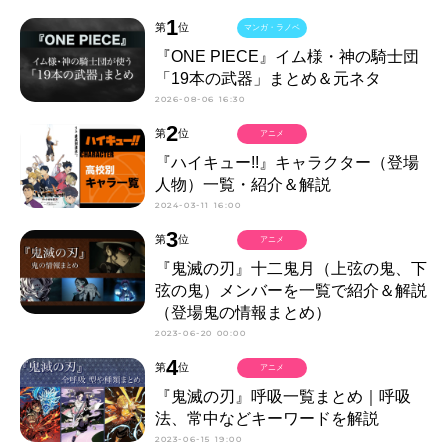
1
第
位
マンガ・ラノベ
『ONE PIECE』イム様・神の騎士団
「19本の武器」まとめ＆元ネタ
2026-08-06 16:30
2
第
位
アニメ
『ハイキュー!!』キャラクター（登場
人物）一覧・紹介＆解説
2024-03-11 16:00
3
第
位
アニメ
『鬼滅の刃』十二鬼月（上弦の鬼、下
弦の鬼）メンバーを一覧で紹介＆解説
（登場鬼の情報まとめ）
2023-06-20 00:00
4
第
位
アニメ
『鬼滅の刃』呼吸一覧まとめ｜呼吸
法、常中などキーワードを解説
2023-06-15 19:00