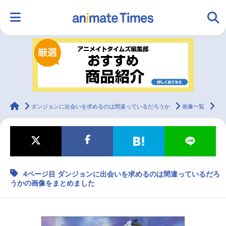
HOME
ランキング
アニメ
声優
ラジオ
みんなの声
グッズ
映画
animateTimes
ダンジョンに出会いを求めるのは間違っているだろうか
画像一覧
4
マンガ・ラノベ
ゲーム・アプリ
音楽
コスプレ
4ページ目 ダンジョンに出会いを求めるのは間違っているだろ
2.5次元
配信・Vtuber
トレンド
無料マンガ
うかの画像をまとめました
最新記事一覧
アニメ記事一覧
声優記事一覧