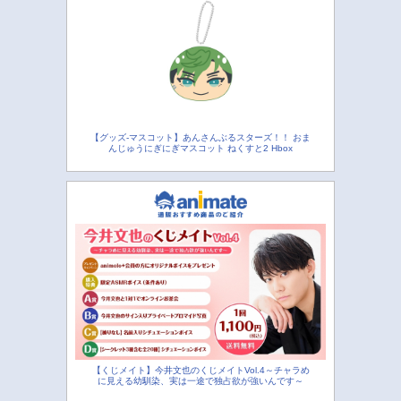
【グッズ-マスコット】あんさんぶるスターズ！！ おま
んじゅうにぎにぎマスコット ねくすと2 Hbox
【くじメイト】今井文也のくじメイトVol.4～チャラめ
に見える幼馴染、実は一途で独占欲が強いんです～