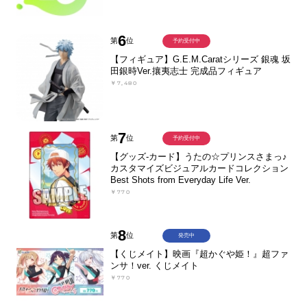
6
第
位
予約受付中
【フィギュア】G.E.M.Caratシリーズ 銀魂 坂
田銀時Ver.攘夷志士 完成品フィギュア
￥7,480
7
第
位
予約受付中
【グッズ-カード】うたの☆プリンスさまっ♪
カスタマイズビジュアルカードコレクション
Best Shots from Everyday Life Ver.
￥770
8
第
位
発売中
【くじメイト】映画『超かぐや姫！』超ファ
ンサ！ver. くじメイト
￥770