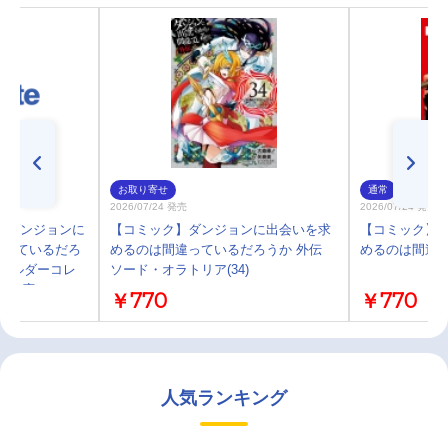
お取り寄せ
通常
2026/07/24 発売
2026/07/24 発売
】ダンジョンに
【コミック】ダンジョンに出会いを求
【コミック】
違っているだろ
めるのは間違っているだろうか 外伝
めるのは間違って
キホルダーコレ
ソード・オラトリア(34)
6 GA文庫ヘスティ
￥770
￥770
人気ランキング