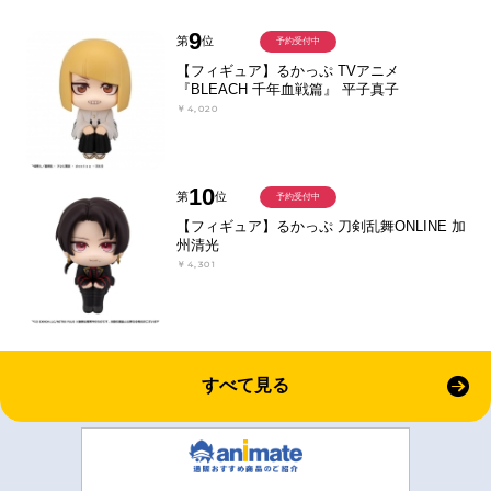
9
第
位
予約受付中
【フィギュア】るかっぷ TVアニメ
『BLEACH 千年血戦篇』 平子真子
￥4,020
10
第
位
予約受付中
【フィギュア】るかっぷ 刀剣乱舞ONLINE 加
州清光
￥4,301
すべて見る