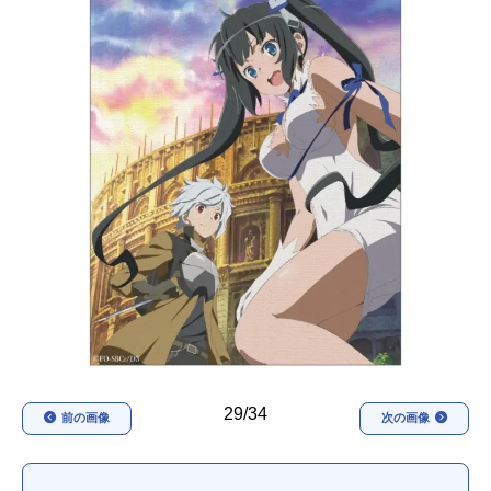
アニメ映画一覧
実写化映画一覧
今期アニメ曜日別一覧
春アニメ
夏アニメ
秋アニメ
冬アニメ
男性声優/女性声優一覧
FOLLOW US
29/34
前の画像
次の画像