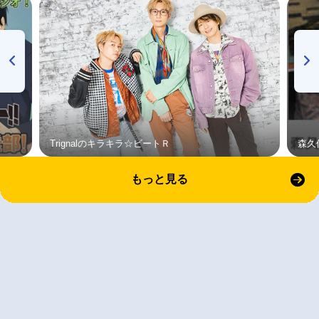
Trignalのキラキラ☆ビートＲ
森久
もっと見る