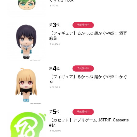
くすと2 Hbox
￥770
3
第
位
予約受付中
【フィギュア】るかっぷ 超かぐや姫！ 酒寄
彩葉
￥3,927
4
第
位
予約受付中
【フィギュア】るかっぷ 超かぐや姫！ かぐ
や
￥3,927
5
第
位
予約受付中
【カセット】アプリゲーム 18TRIP Cassette
#14
￥8,800