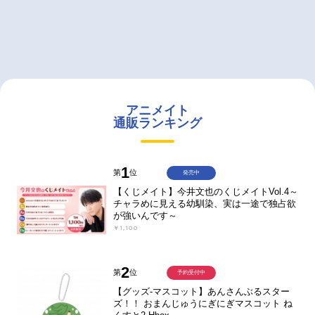
アニメイト
通販ランキング
1
第
位
発売中
【くじメイト】今井文也のくじメイトVol.4～
チャラめに見える幼馴染、実は一途で独占欲
が強いんです～
￥1,100
2
第
位
予約受付中
【グッズ-マスコット】あんさんぶるスター
ズ！！ おまんじゅうにぎにぎマスコット ね