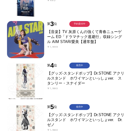
￥440
3
第
位
予約受付中
【音楽】TV 灰原くんの強くて青春ニューゲ
ーム ED「ドラマチック逃避行」収録シング
ル AIM STAR/愛美【通常盤】
￥1,999
4
第
位
発売中
【グッズ-スタンドポップ】Dr.STONE アクリ
ルスタンド ホワイマンといっしょver. ス
タンリー・スナイダー
￥1,980
5
第
位
発売中
【グッズ-スタンドポップ】Dr.STONE アクリ
ルスタンド ホワイマンといっしょver. Dr.
ゼノ
￥1,980