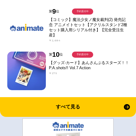
9
第
位
予約受付中
【コミック】魔法少女ノ魔女裁判(2) 発売記
念 アニメイトセット【アクリルスタンド2種
セット購入用シリアル付き】【完全受注生
産】
￥2,684
10
第
位
予約受付中
【グッズ-カード】あんさんぶるスターズ！！
P.A.shots!! Vol.7 Action
￥275
すべて見る