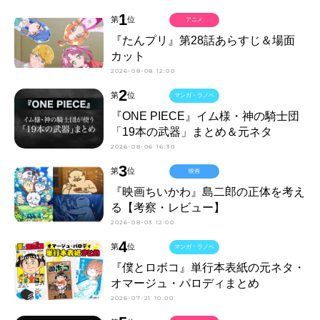
1
第
位
アニメ
『たんプリ』第28話あらすじ＆場面
カット
2026-08-08 12:00
2
第
位
マンガ・ラノベ
『ONE PIECE』イム様・神の騎士団
「19本の武器」まとめ＆元ネタ
2026-08-06 16:30
3
第
位
映画
『映画ちいかわ』島二郎の正体を考え
る【考察・レビュー】
2026-08-03 12:00
4
第
位
マンガ・ラノベ
『僕とロボコ』単行本表紙の元ネタ・
オマージュ・パロディまとめ
2026-07-21 10:00