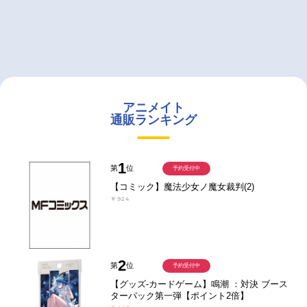
アニメイト
通販ランキング
1
第
位
予約受付中
【コミック】魔法少女ノ魔女裁判(2)
￥924
2
第
位
予約受付中
【グッズ-カードゲーム】鳴潮 ：対決 ブース
ターパック第一弾【ポイント2倍】