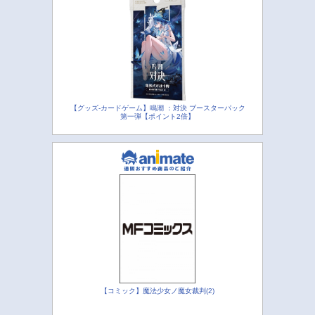
【グッズ-カードゲーム】鳴潮 ：対決 ブースターパック
第一弾【ポイント2倍】
【コミック】魔法少女ノ魔女裁判(2)