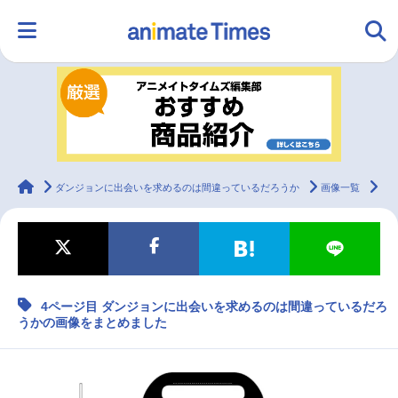
HOME
ランキング
アニメ
声優
ラジオ
みんなの声
グッズ
映画
animateTimes
ダンジョンに出会いを求めるのは間違っているだろうか
画像一覧
4
マンガ・ラノベ
ゲーム・アプリ
音楽
コスプレ
4ページ目 ダンジョンに出会いを求めるのは間違っているだろ
2.5次元
配信・Vtuber
トレンド
無料マンガ
うかの画像をまとめました
最新記事一覧
アニメ記事一覧
声優記事一覧