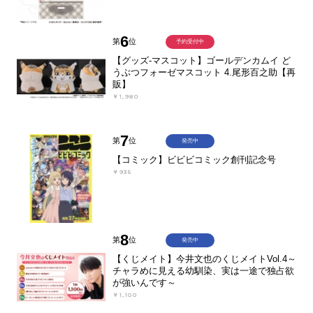
6
第
位
予約受付中
【グッズ-マスコット】ゴールデンカムイ ど
うぶつフォーゼマスコット 4.尾形百之助【再
販】
￥1,980
7
第
位
発売中
【コミック】ビビビコミック創刊記念号
￥935
8
第
位
発売中
【くじメイト】今井文也のくじメイトVol.4～
チャラめに見える幼馴染、実は一途で独占欲
が強いんです～
￥1,100