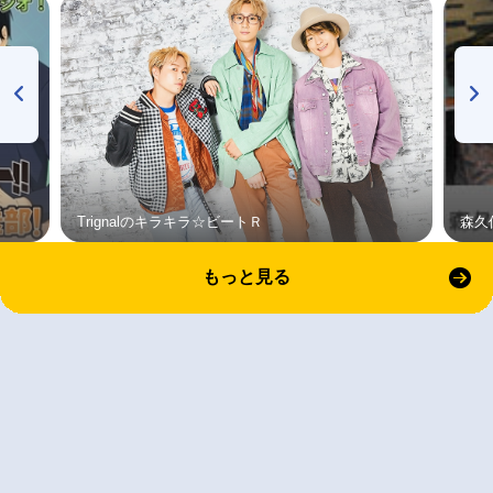
Trignalのキラキラ☆ビートＲ
森久
もっと見る