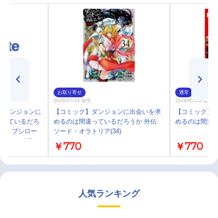
お取り寄せ
通常
2026/07/24 発売
2026/07/24 発売
】ダンジョンに
【コミック】ダンジョンに出会いを求
【コミック】
違っているだろ
めるのは間違っているだろうか 外伝
めるのは間違って
クル ブシロー
ソード・オラトリア(34)
ション V3
￥770
￥770
イヤ
人気ランキング