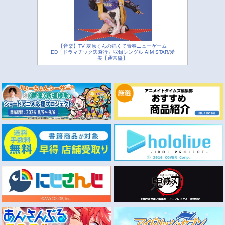
【音楽】TV 灰原くんの強くて青春ニューゲーム
ED「ドラマチック逃避行」収録シングル AIM STAR/愛
美【通常盤】