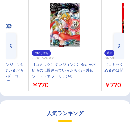
お取り寄せ
通常
2026/07/24 発売
2026/07/24 発売
】ダンジョンに
【コミック】ダンジョンに出会いを求
【コミック】
違っているだろ
めるのは間違っているだろうか 外伝
めるのは間違って
キホルダーコレ
ソード・オラトリア(34)
6 GA文庫ヘスティ
￥770
￥770
人気ランキング