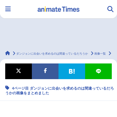
HOME
ランキング
アニメ
声優
animateTimes
ラジオ
みんなの声
グッズ
映画
ダンジョンに出会いを求めるのは間違っているだろうか
画像一覧
4
マンガ・ラノベ
ゲーム・アプリ
音楽
コスプレ
4ページ目 ダンジョンに出会いを求めるのは間違っているだろ
うかの画像をまとめました
2.5次元
配信・Vtuber
トレンド
無料マンガ
最新記事一覧
アニメ記事一覧
声優記事一覧