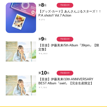
8
第
位
予約受付中
【グッズ-カード】あんさんぶるスターズ！！
P.A.shots!! Vol.7 Action
￥275
9
第
位
予約受付中
【音楽】伊藤美来/5th Album『39rpm』【限
定盤】
￥6,050
10
第
位
予約受付中
【音楽】伊藤美来/10th ANNIVERSARY
BEST Album『swirl』【完全生産限定】
￥7,150