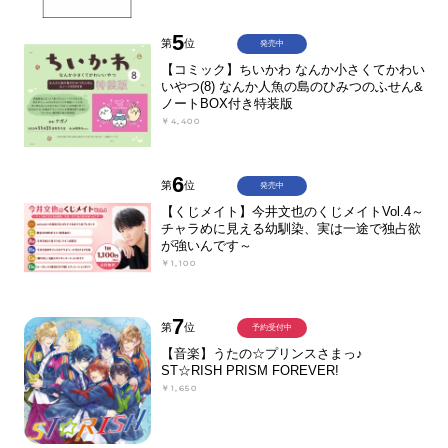
5
第
位
発売中
【コミック】ちいかわ なんか小さくてかわい
いやつ(8) なんか人魚の島のひみつのふせん&
ノートBOX付き特装版
￥4,400
6
第
位
発売中
【くじメイト】今井文也のくじメイトVol.4～
チャラめに見える幼馴染、実は一途で独占欲
が強いんです～
￥1,100
7
第
位
予約受付中
【音楽】うたの☆プリンスさまっ♪
ST☆RISH PRISM FOREVER!
￥1,650