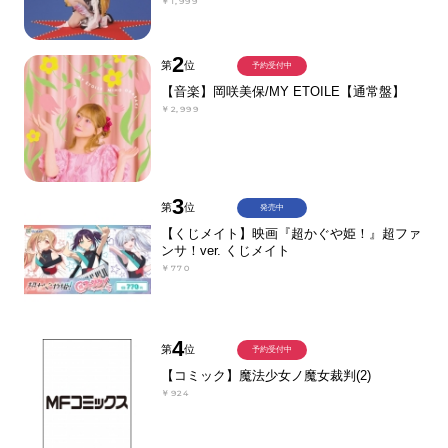
￥1,999
2
第
位
予約受付中
【音楽】岡咲美保/MY ETOILE【通常盤】
￥2,999
3
第
位
発売中
【くじメイト】映画『超かぐや姫！』超ファ
ンサ！ver. くじメイト
￥770
4
第
位
予約受付中
【コミック】魔法少女ノ魔女裁判(2)
￥924