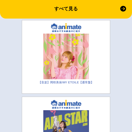
すべて見る
【音楽】岡咲美保/MY ETOILE【通常盤】