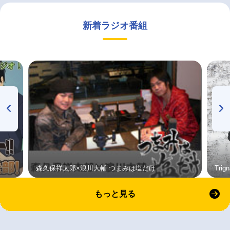
新着ラジオ番組
森久保祥太郎×浪川大輔 つまみは塩だけ
Tri
もっと見る