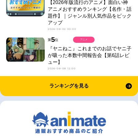
【2026年版流行のアニメ】面白い神
アニメおすすめランキング【名作・話
題作】｜ジャンル別人気作品をピック
アップ
2026-08-02 00:00
5
第
位
アニメ
『ヤニねこ』これまでのお話でヤニ子
が吸った本数中間報告会【第6話レビ
ュー】
2026-08-08 12:00
ランキングを見る