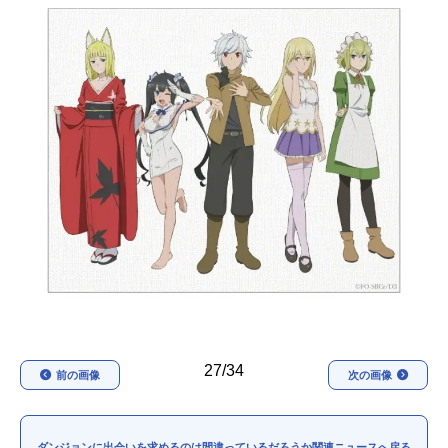
アニメ映画一覧
実写化映画一覧
今期アニメ曜日別一覧
春アニメ
夏アニメ
秋アニメ
冬アニメ
男性声優/女性声優一覧
FOLLOW US
27/34
前の画像
次の画像
ダンジョンに出会いを求めるのは間違っているだろうか関連ニュースへ戻る