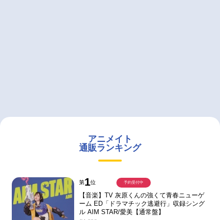
アニメイト
通販ランキング
1
第
位
予約受付中
【音楽】TV 灰原くんの強くて青春ニューゲ
ーム ED「ドラマチック逃避行」収録シング
ル AIM STAR/愛美【通常盤】