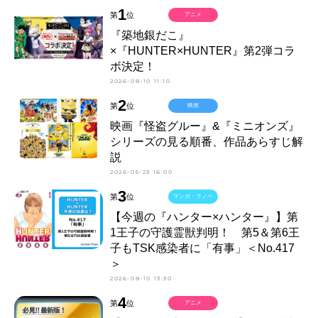
1
第
位
アニメ
『築地銀だこ』
×『HUNTER×HUNTER』第2弾コラ
ボ決定！
2026-08-10 11:10
2
第
位
映画
映画『怪盗グルー』&『ミニオンズ』
シリーズの見る順番、作品あらすじ解
説
2026-05-23 16:00
3
第
位
マンガ・ラノベ
【今週の『ハンター×ハンター』】第
1王子の守護霊獣判明！ 第5＆第6王
子もTSK感染者に「有事」＜No.417
＞
2026-08-10 13:30
4
第
位
アニメ