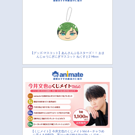
【グッズ-マスコット】あんさんぶるスターズ！！ おま
んじゅうにぎにぎマスコット ねくすと2 Hbox
【くじメイト】今井文也のくじメイトVol.4～チャラめ
に見える幼馴染、実は一途で独占欲が強いんです～