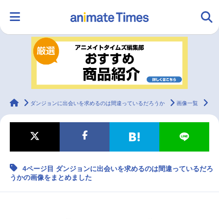
HOME
ランキング
アニメ
声優
ラジオ
みんなの声
グッズ
映画
animateTimes
ダンジョンに出会いを求めるのは間違っているだろうか
画像一覧
4
マンガ・ラノベ
ゲーム・アプリ
音楽
コスプレ
4ページ目 ダンジョンに出会いを求めるのは間違っているだろ
2.5次元
配信・Vtuber
トレンド
無料マンガ
うかの画像をまとめました
最新記事一覧
アニメ記事一覧
声優記事一覧