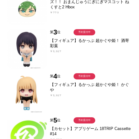
ズ！！ おまんじゅうにぎにぎマスコット ね
くすと2 Hbox
￥770
3
第
位
予約受付中
【フィギュア】るかっぷ 超かぐや姫！ 酒寄
彩葉
￥3,927
4
第
位
予約受付中
【フィギュア】るかっぷ 超かぐや姫！ かぐ
や
￥3,927
5
第
位
予約受付中
【カセット】アプリゲーム 18TRIP Cassette
#14