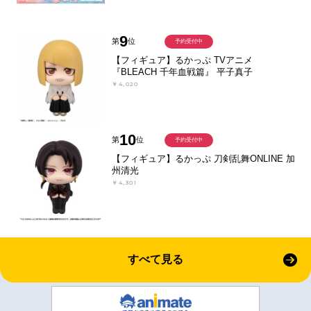
9
第
位
予約受付中
【フィギュア】るかっぷ TVアニメ
『BLEACH 千年血戦篇』 平子真子
￥4,020
10
第
位
予約受付中
【フィギュア】るかっぷ 刀剣乱舞ONLINE 加
州清光
￥4,301
すべて見る