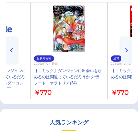
お取り寄せ
通常
2026/07/24 発売
2026/07/24 発売
】ダンジョンに
【コミック】ダンジョンに出会いを求
【コミック】
違っているだろ
めるのは間違っているだろうか 外伝
めるのは間違って
キホルダーコレ
ソード・オラトリア(34)
6 GA文庫ヘスティ
￥770
￥770
人気ランキング