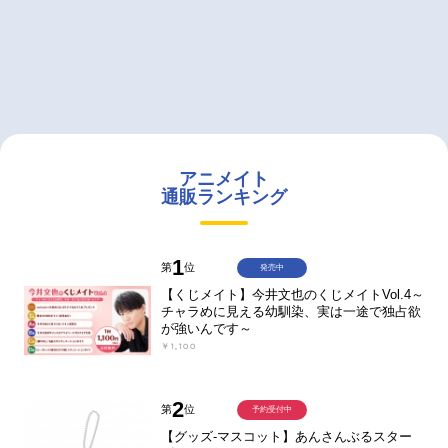
アニメイト
通販ランキング
1
第
位
発売中
【くじメイト】今井文也のくじメイトVol.4～
チャラめに見える幼馴染、実は一途で独占欲
が強いんです～
￥1,100
2
第
位
予約受付中
【グッズ-マスコット】あんさんぶるスター