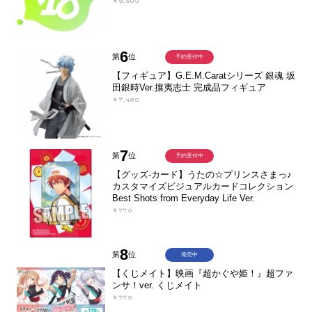
￥8,800
6
第
位
予約受付中
【フィギュア】G.E.M.Caratシリーズ 銀魂 坂
田銀時Ver.攘夷志士 完成品フィギュア
￥7,480
7
第
位
予約受付中
【グッズ-カード】うたの☆プリンスさまっ♪
カスタマイズビジュアルカードコレクション
Best Shots from Everyday Life Ver.
￥770
8
第
位
発売中
【くじメイト】映画『超かぐや姫！』超ファ
ンサ！ver. くじメイト
￥770