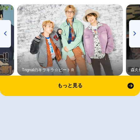
Trignalのキラキラ☆ビートＲ
森久
もっと見る