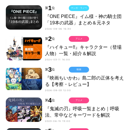
1
第
位
マンガ・ラノベ
『ONE PIECE』イム様・神の騎士団
「19本の武器」まとめ＆元ネタ
2026-08-06 16:30
2
第
位
アニメ
『ハイキュー!!』キャラクター（登場
人物）一覧・紹介＆解説
2024-03-11 16:00
3
第
位
映画
『映画ちいかわ』島二郎の正体を考え
る【考察・レビュー】
2026-08-03 12:00
4
第
位
アニメ
『鬼滅の刃』呼吸一覧まとめ｜呼吸
法、常中などキーワードを解説
2023-06-15 19:00