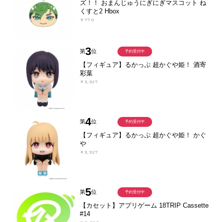
ズ！！ おまんじゅうにぎにぎマスコット ね
くすと2 Hbox
￥770
3
第
位
予約受付中
【フィギュア】るかっぷ 超かぐや姫！ 酒寄
彩葉
￥3,927
4
第
位
予約受付中
【フィギュア】るかっぷ 超かぐや姫！ かぐ
や
￥3,927
5
第
位
予約受付中
【カセット】アプリゲーム 18TRIP Cassette
#14