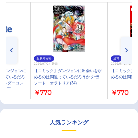
お取り寄せ
通常
2026/07/24 発売
2026/07/24 発売
】ダンジョンに
【コミック】ダンジョンに出会いを求
【コミック】
違っているだろ
めるのは間違っているだろうか 外伝
めるのは間違って
キホルダーコレ
ソード・オラトリア(34)
6 GA文庫ヘスティ
￥770
￥770
人気ランキング