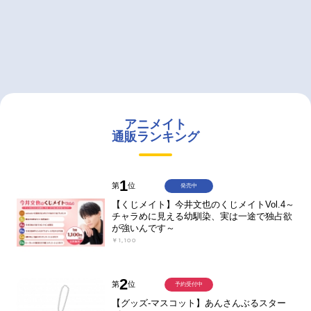
アニメイト
通販ランキング
1
第
位
発売中
【くじメイト】今井文也のくじメイトVol.4～
チャラめに見える幼馴染、実は一途で独占欲
が強いんです～
￥1,100
2
第
位
予約受付中
【グッズ-マスコット】あんさんぶるスター