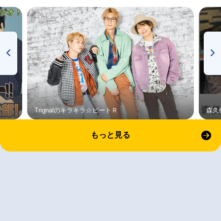
Trignalのキラキラ☆ビートＲ
森久
もっと見る