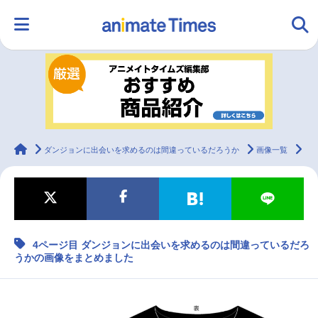
HOME
ランキング
アニメ
声優
ラジオ
みんなの声
グッズ
映画
animateTimes
ダンジョンに出会いを求めるのは間違っているだろうか
画像一覧
4
マンガ・ラノベ
ゲーム・アプリ
音楽
コスプレ
4ページ目 ダンジョンに出会いを求めるのは間違っているだろ
2.5次元
配信・Vtuber
トレンド
無料マンガ
うかの画像をまとめました
最新記事一覧
アニメ記事一覧
声優記事一覧