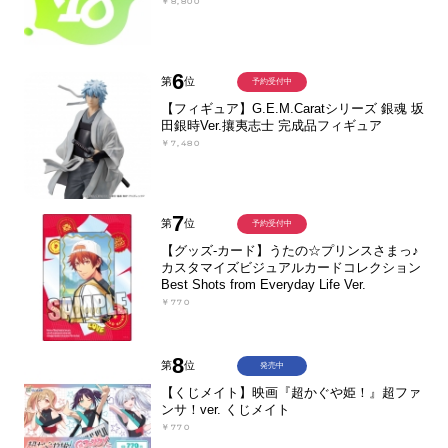
￥8,800
6
第
位
予約受付中
【フィギュア】G.E.M.Caratシリーズ 銀魂 坂
田銀時Ver.攘夷志士 完成品フィギュア
￥7,480
7
第
位
予約受付中
【グッズ-カード】うたの☆プリンスさまっ♪
カスタマイズビジュアルカードコレクション
Best Shots from Everyday Life Ver.
￥770
8
第
位
発売中
【くじメイト】映画『超かぐや姫！』超ファ
ンサ！ver. くじメイト
￥770