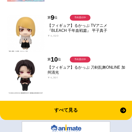
9
第
位
予約受付中
【フィギュア】るかっぷ TVアニメ
『BLEACH 千年血戦篇』 平子真子
￥4,020
10
第
位
予約受付中
【フィギュア】るかっぷ 刀剣乱舞ONLINE 加
州清光
￥4,301
すべて見る