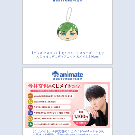
【グッズ-マスコット】あんさんぶるスターズ！！ おま
んじゅうにぎにぎマスコット ねくすと2 Hbox
【くじメイト】今井文也のくじメイトVol.4～チャラめ
に見える幼馴染、実は一途で独占欲が強いんです～