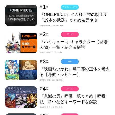
1
第
位
マンガ・ラノベ
『ONE PIECE』イム様・神の騎士団
「19本の武器」まとめ＆元ネタ
2026-08-06 16:30
2
第
位
アニメ
『ハイキュー!!』キャラクター（登場
人物）一覧・紹介＆解説
2024-03-11 16:00
3
第
位
映画
『映画ちいかわ』島二郎の正体を考え
る【考察・レビュー】
2026-08-03 12:00
4
第
位
アニメ
『鬼滅の刃』呼吸一覧まとめ｜呼吸
法、常中などキーワードを解説
2023-06-15 19:00