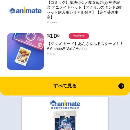
【コミック】魔法少女ノ魔女裁判(2) 発売記
念 アニメイトセット【アクリルスタンド2種
セット購入用シリアル付き】【完全受注生
産】
￥2,684
10
第
位
予約受付中
【グッズ-カード】あんさんぶるスターズ！！
P.A.shots!! Vol.7 Action
￥275
すべて見る