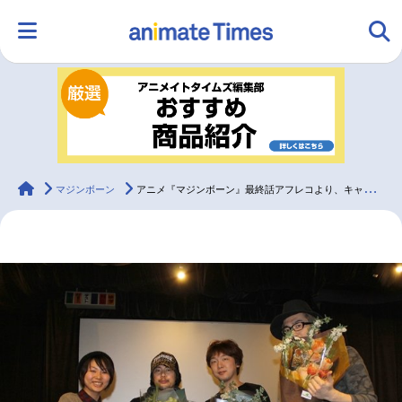
HOME
ランキング
アニメ
声優
ラジオ
みんなの声
グッズ
映画
animateTimes
マジンボーン
アニメ『マジンボーン』最終話アフレコより、キャストコメント到着！
マンガ・ラノベ
ゲーム・アプリ
音楽
コスプレ
2.5次元
配信・Vtuber
トレンド
無料マンガ
最新記事一覧
アニメ記事一覧
声優記事一覧