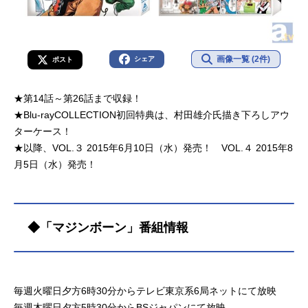
画像一覧 (2件)
シェア
ポスト
★第14話～第26話まで収録！
★Blu-rayCOLLECTION初回特典は、村田雄介氏描き下ろしアウ
ターケース！
★以降、VOL.３ 2015年6月10日（水）発売！ VOL.４ 2015年8
月5日（水）発売！
◆「マジンボーン」番組情報
毎週火曜日夕方6時30分からテレビ東京系6局ネットにて放映
毎週木曜日夕方5時30分からBSジャパンにて放映