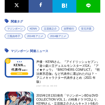
関連タグ
マジンボーン
KENN
立花慎之介
吉野裕行
安元洋貴
三瓶由布子
2014冬アニメ
2014春アニメ
マジンボーン 関連ニュース
声優・KENNさん、『アイドリッシュセブン』
『遊☆戯☆王デュエルモンスターズGX』『ア
イ★チュウ』『BROTHERS CONFLICT』『明
治東亰恋伽』など代表作に選ばれたのは？ −
アニメキャラクター代表作まとめ（2021 年
版）
2021-03-24 00:00
2015年2月13日発売「マジンボーンBD＆DVD
COLLECTION VOL.1」の特典ドラマCDより、
KENNさん・立花慎之介さんらキャスト6名の