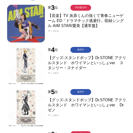
3
第
位
予約受付中
【音楽】TV 灰原くんの強くて青春ニューゲ
ーム ED「ドラマチック逃避行」収録シング
ル AIM STAR/愛美【通常盤】
￥1,999
4
第
位
発売中
【グッズ-スタンドポップ】Dr.STONE アクリ
ルスタンド ホワイマンといっしょver. ス
タンリー・スナイダー
￥1,980
5
第
位
発売中
【グッズ-スタンドポップ】Dr.STONE アクリ
ルスタンド ホワイマンといっしょver. Dr.
ゼノ
￥1,980