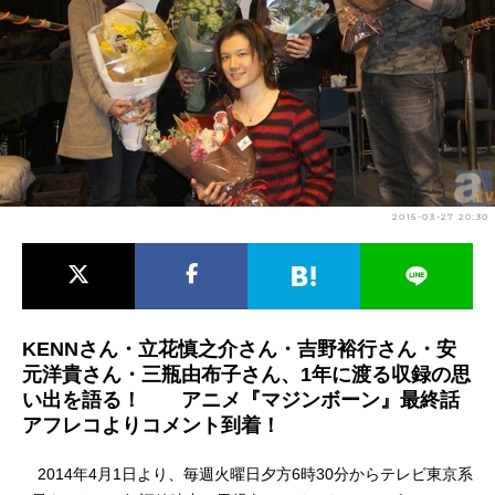
アニメ映画一覧
実写化映画一覧
今期アニメ曜日別一覧
春アニメ
夏アニメ
秋アニメ
冬アニメ
2015-03-27 20:30
男性声優/女性声優一覧
FOLLOW US
KENNさん・立花慎之介さん・吉野裕行さん・安
元洋貴さん・三瓶由布子さん、1年に渡る収録の思
い出を語る！ アニメ『マジンボーン』最終話
アフレコよりコメント到着！
2014年4月1日より、毎週火曜日夕方6時30分からテレビ東京系