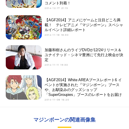
コメント到着！
2014-12-17 21:15
【AGF2014】アニメにゲームと注目どころ満
載！ テレビアニメ『マジンボーン』スペシャ
ルイベント詳細レポート
2014-11-18 18:30
加藤和樹さんのライブDVDが12/24リリース＆
ユナイテッド・シネマ豊洲にて先行上映会が決
定
2014-11-11 19:30
【AGF2014】White AREAブースレポート6 イ
ベントが実施された『マジンボーン』ブース
や、お馴染みのグッズショップ
「SuperGroupies」ブースのレポートをお届け
2014-11-08 16:20
マジンボーンの関連画像集