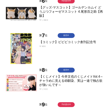
6
第
位
予約受付中
【グッズ-マスコット】ゴールデンカムイ ど
うぶつフォーゼマスコット 4.尾形百之助【再
販】
￥1,980
7
第
位
発売中
【コミック】ビビビコミック創刊記念号
￥935
8
第
位
発売中
【くじメイト】今井文也のくじメイトVol.4～
チャラめに見える幼馴染、実は一途で独占欲
が強いんです～
￥1,100
9
第
位
予約受付中