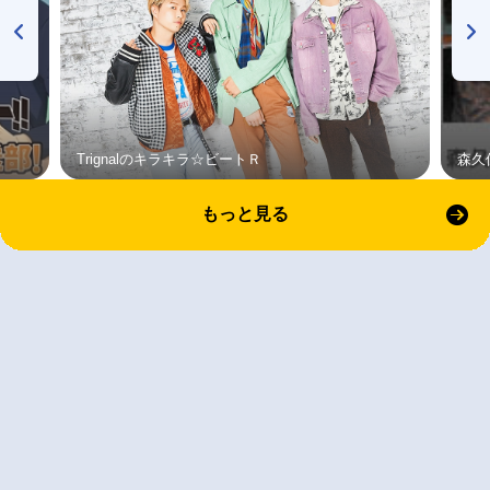
Trignalのキラキラ☆ビートＲ
森久
もっと見る