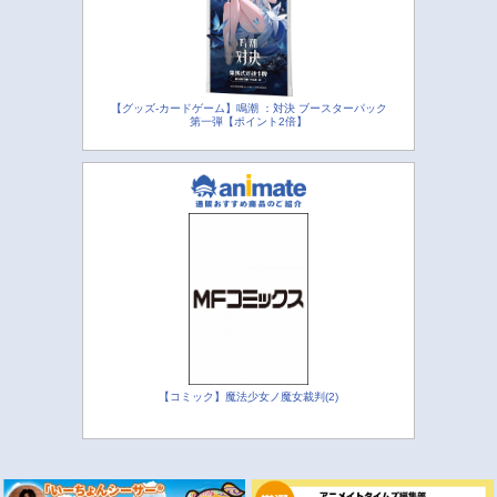
【グッズ-カードゲーム】鳴潮 ：対決 ブースターパック
第一弾【ポイント2倍】
【コミック】魔法少女ノ魔女裁判(2)