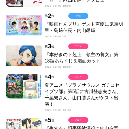
2026-08-08 18:00
2
第
位
映画
『映画たんプリ』ゲスト声優に鬼頭明
里・島﨑信長・内山昂輝
2026-08-09 09:00
3
第
位
アニメ
『本好きの下剋上 領主の養女』第
18話あらすじ＆場面カット
2026-08-08 18:00
4
第
位
アニメ
夏アニメ『プラノサウルス ガチコセ
イブツ部』第5話に古川登志夫さん、
千葉繁さん、山口勝さんがゲスト出
演！
2026-08-09 07:30
5
第
位
アニメ
『生穴る』照平塚敏深役に内山夕実、