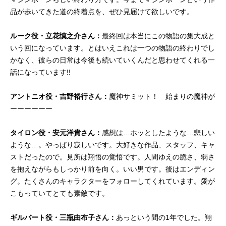
品が歩いてきた道の終着点を、ぜひ見届けて欲しいです。
ルーク役・立花慎之介さん：
最終回は本当にこの物語の集大成と
いう回になっています。とはいえこれは一つの物語の終わりでし
かなく、彼らの日常は今後も続いていくんだと思わせてくれる一
話になっています!!
アントニオ役・吉野裕行さん：
魔神サミット！ 始まりの魔神が
ーーーーーー
タイロン役・安元洋貴さん：
感想は…ホッとしたような…悲しい
ような…。やっぱり寂しいです。大好きな作品、スタッフ、キャ
ストだったので。見所は翔悟の覚悟です。人間ゆえの脆さ、弱さ
を抱えながらもしっかり前を向く。いい男です。後はエンディン
グ。たくさんのキャラクターをフォローしてくれています。愛が
こもっていてとても素敵です。
ギルバート役・三瓶由布子さん：
あっという間の1年でした。翔