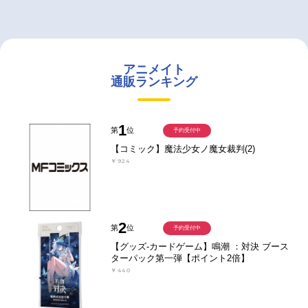
アニメイト
通販ランキング
1
第
位
予約受付中
【コミック】魔法少女ノ魔女裁判(2)
￥924
2
第
位
予約受付中
【グッズ-カードゲーム】鳴潮 ：対決 ブース
ターパック第一弾【ポイント2倍】
￥440