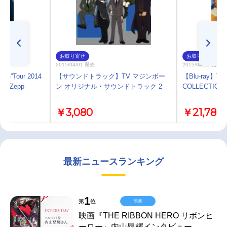
お取り寄せ
お取り寄せ
2015/04/01 発売
2015/04/08 発売
G”Tour 2014
【サウンドトラック】TV マジンボー
【Blu-ray】T
 in Zepp
ン オリジナル・サウンドトラック 2
COLLECTION 
￥3,080
￥21,780
最新ニュースランキング
1
第
位
映画
映画『THE RIBBON HERO リボンヒ
ーロー』内山昂輝インタビュー