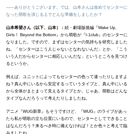
――ありがとうございます。では、山本さんは改めてセンターに
なった萌歌を演じる上でどんな準備をしましたか？
山本希望さん（以下、山本）：
続・劇場版後編『Wake Up,
Girls！ Beyond the Bottom』から萌歌が『I-1club』のセンターに
なりました。ですので、まずはセンターの気持ちを研究しました
ね。「センターはこう人じゃないとなれないんだ」とか、「こう
いう人だからセンターに相応しいんだな」というところを見つけ
るというか。
例えば、ユニットによってもセンターの色って違ったりしますよ
ね？真ん中にいるから安定するっていうタイプと、真ん中にいる
から全体がまとまって見えるタイプとか。じゃあ、萌歌はどんな
タイプなんだろうって考えたりしましたね。
アニメ『WUG新章』もそうですけど、『WUG』のライブがあっ
たら私が萌歌の立ち位置にいるので、センターとしてできること
はなんだろう？来るべき時に備えなければ！とか色々と考えて臨
みましたね。