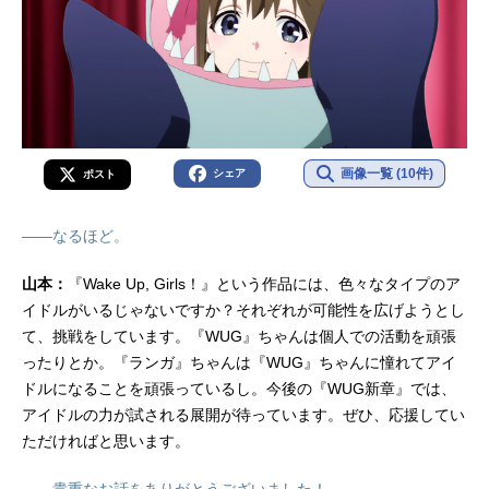
画像一覧 (10件)
シェア
ポスト
――なるほど。
山本：
『Wake Up, Girls！』という作品には、色々なタイプのア
イドルがいるじゃないですか？それぞれが可能性を広げようとし
て、挑戦をしています。『WUG』ちゃんは個人での活動を頑張
ったりとか。『ランガ』ちゃんは『WUG』ちゃんに憧れてアイ
ドルになることを頑張っているし。今後の『WUG新章』では、
アイドルの力が試される展開が待っています。ぜひ、応援してい
ただければと思います。
――貴重なお話をありがとうございました！