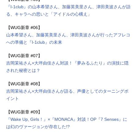
『I-1club』の山本希望さん、加藤英美里さん、津田美波さんが語
る、キャラへの思いと「アイドルの心構え」
【WUG新章 #06】
山本希望さん、加藤英美里さん、津田美波さんが行ったアフレコ
への準備と『I-1club』の未来
【WUG新章 #07】
吉岡茉祐さん×大坪由佳さん対談！『夢みるふたり』の演技に隠
された秘密とは？
【WUG新章 #08】
吉岡茉祐さん×大坪由佳さんが語る、声優としてのターニングポ
イント
【WUG新章 #09】
『Wake Up, Girls！』×『MONACA』対談！OP『7 Senses』に
は幻のヴァージョンが存在した!?