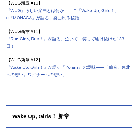
【WUG新章 #10】
『WUG』らしい楽曲とは何か――？『Wake Up, Girls！』
×『MONACA』が語る、楽曲制作秘話
【WUG新章 #11】
『Run Girls, Run！』が語る、泣いて、笑って駆け抜けた183
日！
【WUG新章 #12】
『Wake Up, Girls！』が語る『Polaris』の意味――「仙台、東北
への想い。ワグナーへの想い」
Wake Up, Girls！ 新章