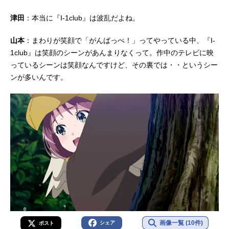
津田
：本当に『I-1club』は波乱だよね。
山本
：まわりが笑顔で「がんばっぺ！」ってやっている中、『I-
1club』は笑顔のシーンがあんまりなくって。作中のテレビに映
っているシーンは笑顔なんですけど、その裏では・・というシー
ンが多いんです。
画像一覧 (10件)
シェア
ポスト