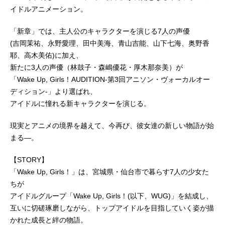
イドルアニメーション。
「新章」では、主人公のキャラクターを演じる7人の声優
(吉岡茉祐、永野愛理、田中美海、青山吉能、山下七海、奥野香
耶、高木美佑)に加え、
新たに3人の声優（林鼓子・森嶋優花・厚木那奈美）が
「Wake Up, Girls！AUDITION-第3回アニソン・ヴォーカルオー
ディション-」より選ばれ、
アイドルに憧れる新キャラクターを演じる。
現実とアニメの境界を越えて、今再び、彼女達の新しい物語が始
まる―。
【STORY】
「Wake Up, Girls！」は、宮城県・仙台市で暮らす7人の少女た
ちが
アイドルグループ「Wake Up, Girls！(以下、WUG)」を結成し、
互いに切磋琢磨しながら、トップアイドルを目指していく姿が描
かれた成長と絆の物語。