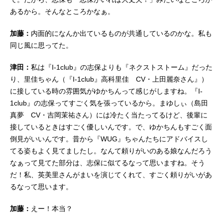
あるから。そんなところかなぁ。
加藤：
内面的になんか出ているものが共通しているのかな。私も
同じ風に思ってた。
津田：
私は『I-1club』の志保よりも『ネクストストーム』だった
り、里佳ちゃん（『I-1club』高科里佳 CV・上田麗奈さん』）
に接している時の雰囲気がゆかちんって感じがしますね。『I-
1club』の志保ってすごく気を張っているから。まゆしぃ（島田
真夢 CV・吉岡茉祐さん）には冷たく当たってるけど、後輩に
接しているときはすごく優しいんです。で、ゆかちんもすごく面
倒見がいいんです。昔から『WUG』ちゃんたちにアドバイスし
てる姿もよく見てましたし。なんて頼りがいのある娘なんだろう
なぁって見てた部分は、志保に似てるなって思いますね。そう
だ！私、英美里さんがまいを演じてくれて、すごく頼りがいがあ
るなって思います。
加藤：
えー！本当？