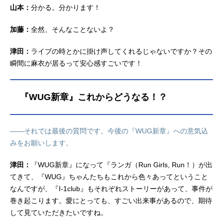
山本：
分かる。分かります！
加藤：
全然、そんなことないよ？
津田：
ライブの時とかに掛け声してくれるじゃないですか？その
瞬間に麻衣が居るって安心感すごいです！
『WUG新章』これからどうなる！？
――それでは最後の質問です。今後の『WUG新章』への意気込
みをお願いします。
津田：
『WUG新章』になって『ランガ（Run Girls, Run！）が出
てきて、『WUG』ちゃんたちもこれから色々あってということ
なんですが、『I-1club』もそれぞれストーリーがあって、事件が
巻き起こります。愛にとっても、すごい出来事があるので、期待
して見ていただきたいですね。