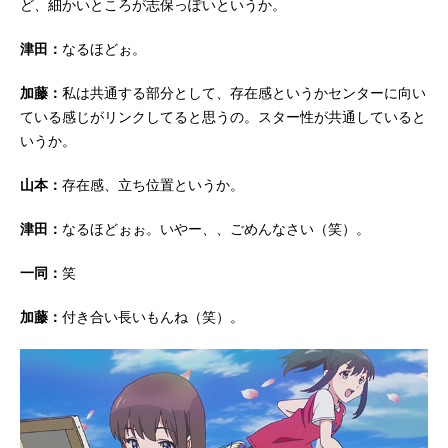
ど、細かいところが志保っぽいというか。
津田：
なるほどぉ。
加藤：
私は共通する部分として、存在感というかセンターに向い
ている感じがリンクしてると思うの。スター性が共通していると
いうか。
山本：
存在感、立ち位置というか。
津田：
なるほどぉぉ。いやー、、ごめんなさい（笑）。
一同：
笑
加藤：
付き合い長いもんね（笑）。