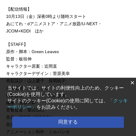
【配信情報】
10月13日（金）深夜0時より随時スタート
あにてれ・dアニメストア・アニメ放題/U-NEXT・
JCOM+KDDI ほか
【STAFF】
原作・脚本：Green Leaves
監督：板垣伸
キャラクター原案：近岡直
キャラクターデザイン：菅原美幸
色彩設計：山上愛子 長岡純子
×
当サイトでは、サイトの利便性向上のため、クッキー
美術監督：海野よしみ
(Cookie)を使用しています。
撮影監督：春原幸子 川田敏寛
サイトのクッキー(Cookie)の使用に関しては、
「クッキ
編集：長谷川舞
ーポリシー」
をお読みください。
音響監督：菊田浩巳
音楽：神前暁 MONACA
同意する
音楽制作：DIVE II entertainment
アニメーション制作：ミルパンセ