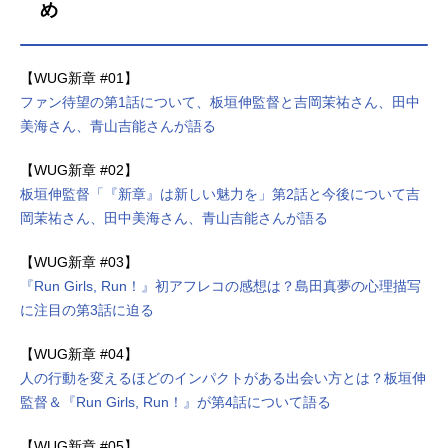
め
【WUG新章 #01】
ファン待望の第1話について、板垣伸監督と吉岡茉祐さん、田中
美海さん、青山吉能さんが語る
【WUG新章 #02】
板垣伸監督「『新章』は新しい魅力を」第2話と今後について吉
岡茉祐さん、田中美海さん、青山吉能さんが語る
【WUG新章 #03】
『Run Girls, Run！』初アフレコの感想は？島田真夢の心理描写
に注目の第3話に迫る
【WUG新章 #04】
人の行動を変えるほどのインパクトがある出会い方とは？板垣伸
監督＆『Run Girls, Run！』が第4話について語る
【WUG新章 #05】