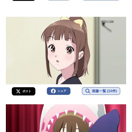
画像一覧 (10件)
シェア
ポスト