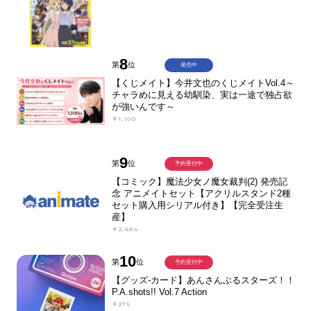
8
第
位
発売中
【くじメイト】今井文也のくじメイトVol.4～
チャラめに見える幼馴染、実は一途で独占欲
が強いんです～
￥1,100
9
第
位
予約受付中
【コミック】魔法少女ノ魔女裁判(2) 発売記
念 アニメイトセット【アクリルスタンド2種
セット購入用シリアル付き】【完全受注生
産】
￥2,684
10
第
位
予約受付中
【グッズ-カード】あんさんぶるスターズ！！
P.A.shots!! Vol.7 Action
￥275