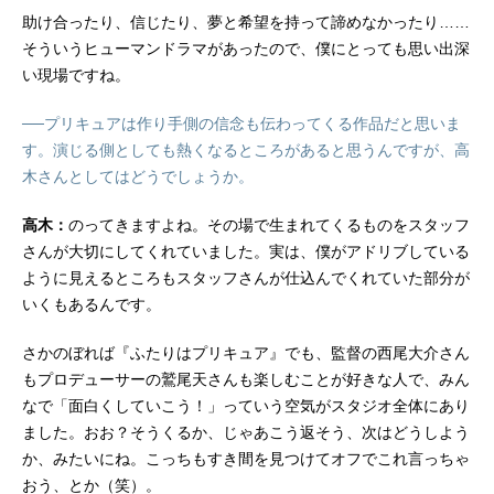
助け合ったり、信じたり、夢と希望を持って諦めなかったり……
そういうヒューマンドラマがあったので、僕にとっても思い出深
い現場ですね。
──プリキュアは作り手側の信念も伝わってくる作品だと思いま
す。演じる側としても熱くなるところがあると思うんですが、高
木さんとしてはどうでしょうか。
高木：
のってきますよね。その場で生まれてくるものをスタッフ
さんが大切にしてくれていました。実は、僕がアドリブしている
ように見えるところもスタッフさんが仕込んでくれていた部分が
いくもあるんです。
さかのぼれば『ふたりはプリキュア』でも、監督の西尾大介さん
もプロデューサーの鷲尾天さんも楽しむことが好きな人で、みん
なで「面白くしていこう！」っていう空気がスタジオ全体にあり
ました。おお？そうくるか、じゃあこう返そう、次はどうしよう
か、みたいにね。こっちもすき間を見つけてオフでこれ言っちゃ
おう、とか（笑）。