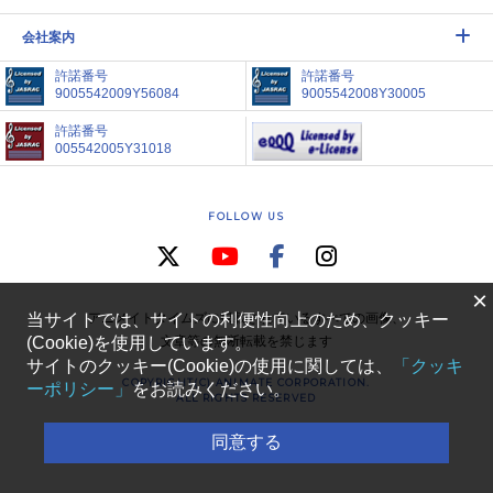
会社案内
許諾番号
許諾番号
9005542009Y56084
9005542008Y30005
許諾番号
005542005Y31018
FOLLOW US
×
アニメイトタイムズに掲載されているすべての画像、
当サイトでは、サイトの利便性向上のため、クッキー
文章等の無断転載を禁じます
(Cookie)を使用しています。
サイトのクッキー(Cookie)の使用に関しては、
「クッキ
COPYRIGHT(C) ANIMATE CORPORATION.
ーポリシー」
をお読みください。
ALL RIGHTS RESERVED
同意する