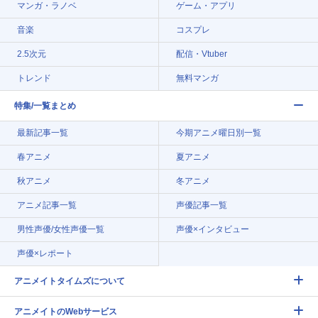
マンガ・ラノベ
ゲーム・アプリ
音楽
コスプレ
2.5次元
配信・Vtuber
トレンド
無料マンガ
特集/一覧まとめ
最新記事一覧
今期アニメ曜日別一覧
春アニメ
夏アニメ
秋アニメ
冬アニメ
アニメ記事一覧
声優記事一覧
男性声優/女性声優一覧
声優×インタビュー
声優×レポート
アニメイトタイムズについて
アニメイトのWebサービス