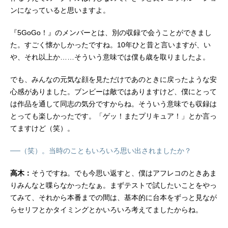
ンになっていると思いますよ。
『5GoGo！』のメンバーとは、別の収録で会うことができまし
た。すごく懐かしかったですね。10年ひと昔と言いますが、い
や、それ以上か……そういう意味では僕も歳を取りましたよ。
でも、みんなの元気な顔を見ただけであのときに戻ったような安
心感がありました。ブンビーは敵ではありますけど、僕にとって
は作品を通して同志の気分ですからね。そういう意味でも収録は
とっても楽しかったです。「ゲッ！またプリキュア！」とか言っ
てますけど（笑）。
──（笑）。当時のこともいろいろ思い出されましたか？
高木：
そうですね。でも今思い返すと、僕はアフレコのときあま
りみんなと喋らなかったなぁ。まずテストで試したいことをやっ
てみて、それから本番までの間は、基本的に台本をずっと見なが
らセリフとかタイミングとかいろいろ考えてましたからね。