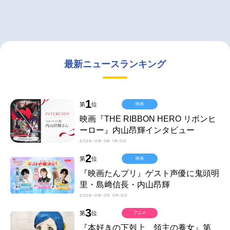
最新ニュースランキング
1
第
位
映画
映画『THE RIBBON HERO リボンヒ
ーロー』内山昂輝インタビュー
2026-08-08 18:00
2
第
位
映画
『映画たんプリ』ゲスト声優に鬼頭明
里・島﨑信長・内山昂輝
2026-08-09 09:00
3
第
位
アニメ
『本好きの下剋上 領主の養女』第