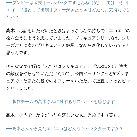
──ブンビーは金髪オールバックですもんね（笑）。では、今回
エゴエゴ役として出演オファーがきたときはどんなお気持ちでし
たか？
高木：
お話をいただいたときはまっさらな気持ちで、エゴエゴの
役を全うしようと思っていました。プリキュアシリーズは、シリ
ーズごとに次のプリキュアへと継承しながら進化していってると
思うんです。
そんななかで僕は『ふたりはプリキュア』、『5GoGo！』時代
の敵役をやらせていただいたので、今回ヒーリングっど♥プリキ
ュアでまた新たな役でのオファーをいただいて正直ちょっとビッ
クリしました。
──製作チームの高木さんに対するリスペクトを感じます。
高木：
そうですか？だったら嬉しいなぁ。光栄です（笑）。
──高木さんから見たエゴエゴはどんなキャラクターですか？