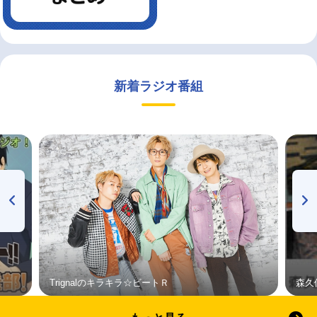
新着ラジオ番組
Trignalのキラキラ☆ビートＲ
森久