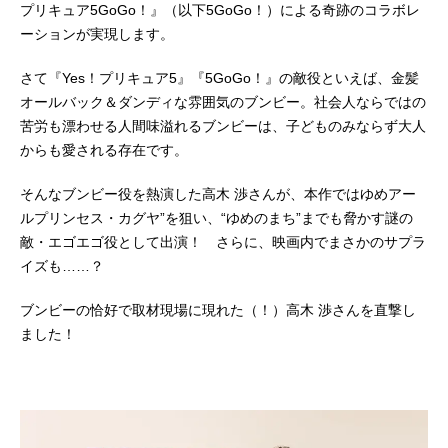
プリキュア5GoGo！』（以下5GoGo！）による奇跡のコラボレ
ーションが実現します。
さて『Yes！プリキュア5』『5GoGo！』の敵役といえば、金髪
オールバック＆ダンディな雰囲気のブンビー。社会人ならではの
苦労も漂わせる人間味溢れるブンビーは、子どものみならず大人
からも愛される存在です。
そんなブンビー役を熱演した高木 渉さんが、本作ではゆめアー
ルプリンセス・カグヤ”を狙い、“ゆめのまち”までも脅かす謎の
敵・エゴエゴ役として出演！ さらに、映画内でまさかのサプラ
イズも……？
ブンビーの恰好で取材現場に現れた（！）高木 渉さんを直撃し
ました！