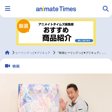
HOME
ランキング
アニメ
声優
ラジオ
みんなの声
グッズ
映画
animateTimes
ヒーリングっど♥プリキュア
『映画ヒーリングっど♥プリキュア』高木 渉インタビュー
映画
マンガ・ラノベ
ゲーム・アプリ
音楽
コスプレ
2.5次元
配信・Vtuber
トレンド
無料マンガ
最新記事一覧
アニメ記事一覧
声優記事一覧