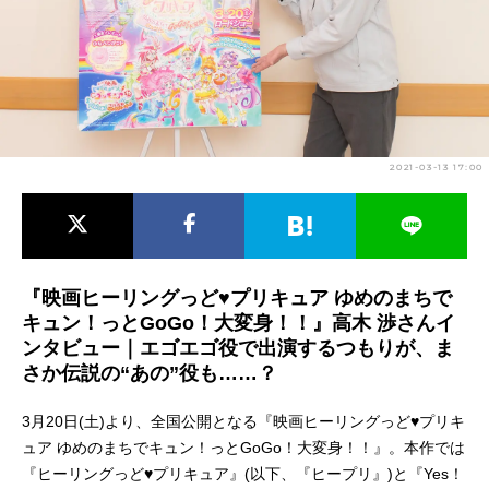
アニメ映画一覧
実写化映画一覧
今期アニメ曜日別一覧
春アニメ
夏アニメ
2021-03-13 17:00
秋アニメ
冬アニメ
男性声優/女性声優一覧
FOLLOW US
『映画ヒーリングっど♥プリキュア ゆめのまちで
キュン！っとGoGo！大変身！！』高木 渉さんイ
ンタビュー｜エゴエゴ役で出演するつもりが、ま
さか伝説の“あの”役も……？
3月20日(土)より、全国公開となる『映画ヒーリングっど♥プリキ
ュア ゆめのまちでキュン！っとGoGo！大変身！！』。本作では
『ヒーリングっど♥プリキュア』(以下、『ヒープリ』)と『Yes！