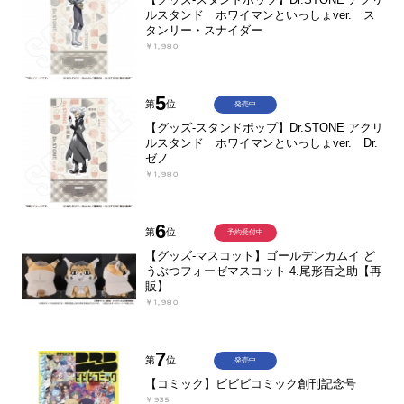
ルスタンド ホワイマンといっしょver. ス
タンリー・スナイダー
￥1,980
5
第
位
発売中
【グッズ-スタンドポップ】Dr.STONE アクリ
ルスタンド ホワイマンといっしょver. Dr.
ゼノ
￥1,980
6
第
位
予約受付中
【グッズ-マスコット】ゴールデンカムイ ど
うぶつフォーゼマスコット 4.尾形百之助【再
販】
￥1,980
7
第
位
発売中
【コミック】ビビビコミック創刊記念号
￥935