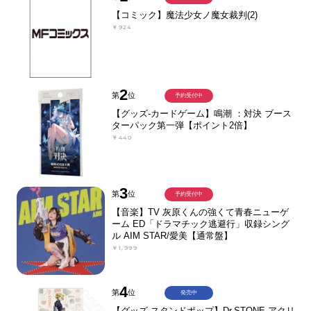
【コミック】魔法少女ノ魔女裁判(2)
￥924
2
第
位
予約受付中
【グッズ-カードゲーム】鳴潮 ：対決 ブース
ターパック第一弾【ポイント2倍】
￥440
3
第
位
予約受付中
【音楽】TV 灰原くんの強くて青春ニューゲ
ーム ED「ドラマチック逃避行」収録シング
ル AIM STAR/愛美【通常盤】
￥1,999
4
第
位
発売中
【グッズ-スタンドポップ】Dr.STONE アクリ