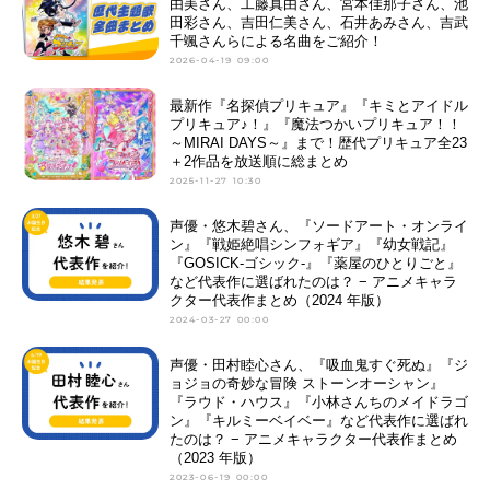
由美さん、工藤真由さん、宮本佳那子さん、池
田彩さん、吉田仁美さん、石井あみさん、吉武
千颯さんらによる名曲をご紹介！
2026-04-19 09:00
最新作『名探偵プリキュア』『キミとアイドル
プリキュア♪！』『魔法つかいプリキュア！！
～MIRAI DAYS～』まで！歴代プリキュア全23
＋2作品を放送順に総まとめ
2025-11-27 10:30
声優・悠木碧さん、『ソードアート・オンライ
ン』『戦姫絶唱シンフォギア』『幼女戦記』
『GOSICK-ゴシック-』『薬屋のひとりごと』
など代表作に選ばれたのは？ − アニメキャラ
クター代表作まとめ（2024 年版）
2024-03-27 00:00
声優・田村睦心さん、『吸血鬼すぐ死ぬ』『ジ
ョジョの奇妙な冒険 ストーンオーシャン』
『ラウド・ハウス』『小林さんちのメイドラゴ
ン』『キルミーベイベー』など代表作に選ばれ
たのは？ − アニメキャラクター代表作まとめ
（2023 年版）
2023-06-19 00:00