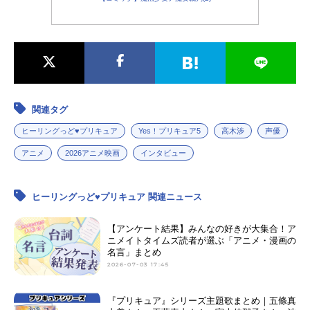
関連タグ
ヒーリングっど♥プリキュア
Yes！プリキュア5
高木渉
声優
アニメ
2026アニメ映画
インタビュー
ヒーリングっど♥プリキュア 関連ニュース
【アンケート結果】みんなの好きが大集合！ア
ニメイトタイムズ読者が選ぶ「アニメ・漫画の
名言」まとめ
2026-07-03 17:45
『プリキュア』シリーズ主題歌まとめ｜五條真