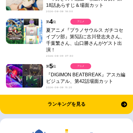
18話あらすじ＆場面カット
2026-08-08 18:00
4
第
位
アニメ
夏アニメ『プラノサウルス ガチコセ
イブツ部』第5話に古川登志夫さん、
千葉繁さん、山口勝さんがゲスト出
演！
2026-08-09 07:30
5
第
位
アニメ
『DIGIMON BEATBREAK』アスカ編
ビジュアル、第42話場面カット
2026-08-08 15:25
ランキングを見る