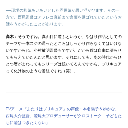
──現場の和気あいあいとした雰囲気が思い浮かびます。その一
方で、西尾監督はアフレコ直前まで言葉を選ばれていたというお
話をうかがったことがあります。
高木：
そうですね。真面目に遊ぶというか、やはり作品としての
テーマや一本スジの通ったところはしっかり作らなくてはいけな
いですからね。小村敏明監督もですが、だから僕は自由に演らせ
てもらえていたんだと思います。それにしても、あの時代からひ
とつ暦がまわってもシリーズは続いてるんですから、プリキュア
って化け物のような番組ですね（笑）。
TVアニメ『ふたりはプリキュア』の声優・本名陽子＆ゆかな、
西尾大介監督、鷲尾天プロデューサーがクロストーク「子どもた
ちに嘘はつきたくない」