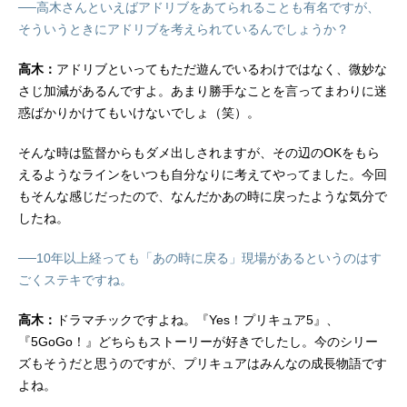
──高木さんといえばアドリブをあてられることも有名ですが、
そういうときにアドリブを考えられているんでしょうか？
高木：
アドリブといってもただ遊んでいるわけではなく、微妙な
さじ加減があるんですよ。あまり勝手なことを言ってまわりに迷
惑ばかりかけてもいけないでしょ（笑）。
そんな時は監督からもダメ出しされますが、その辺のOKをもら
えるようなラインをいつも自分なりに考えてやってました。今回
もそんな感じだったので、なんだかあの時に戻ったような気分で
したね。
──10年以上経っても「あの時に戻る」現場があるというのはす
ごくステキですね。
高木：
ドラマチックですよね。『Yes！プリキュア5』、
『5GoGo！』どちらもストーリーが好きでしたし。今のシリー
ズもそうだと思うのですが、プリキュアはみんなの成長物語です
よね。