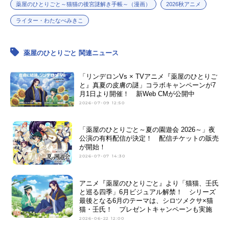
薬屋のひとりごと～猫猫の後宮謎解き手帳～（漫画）
2026秋アニメ
ライター・わたなべみきこ
薬屋のひとりごと 関連ニュース
「リンデロンVs × TVアニメ『薬屋のひとりご
と』真夏の皮膚の謎」コラボキャンペーンが7
月1日より開催！ 新Web CMが公開中
2026-07-09 12:50
「薬屋のひとりごと～夏の園遊会 2026～」夜
公演の有料配信が決定！ 配信チケットの販売
が開始！
2026-07-07 14:30
アニメ『薬屋のひとりごと』より「猫猫、壬氏
と巡る四季」6月ビジュアル解禁！ シリーズ
最後となる6月のテーマは、シロツメクサ×猫
猫・壬氏！ プレゼントキャンペーンも実施
2026-06-22 12:00