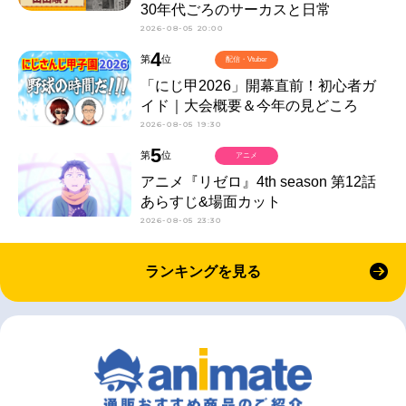
30年代ごろのサーカスと日常
2026-08-05 20:00
4
第
位
配信・Vtuber
「にじ甲2026」開幕直前！初心者ガ
イド｜大会概要＆今年の見どころ
2026-08-05 19:30
5
第
位
アニメ
アニメ『リゼロ』4th season 第12話
あらすじ&場面カット
2026-08-05 23:30
ランキングを見る