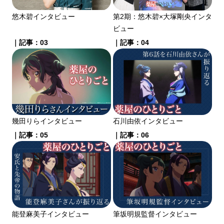
悠木碧インタビュー
第2期：悠木碧×大塚剛央インタ
ビュー
｜記事：03
｜記事：04
幾田りらインタビュー
石川由依インタビュー
｜記事：05
｜記事：06
能登麻美子インタビュー
筆坂明規監督インタビュー