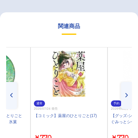
関連商品
通常
予約
2026/07/24 発売
2026年08月 中 
のひとりごと
【コミック】薬屋のひとりごと(17)
【グッズ-シー
猫猫 氷菓
ぐみっとシール 
￥770
￥770