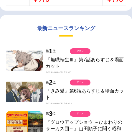
最新ニュースランキング
1
第
位
アニメ
『無職転生Ⅲ』第7話あらすじ＆場面
カット
2026-08-05 19:01
2
第
位
アニメ
『きみ愛』第6話あらすじ＆場面カッ
ト
2026-08-05 18:02
3
第
位
アニメ
『グロウアップショウ ～ひまわりの
サーカス団～』山田順子に聞く昭和