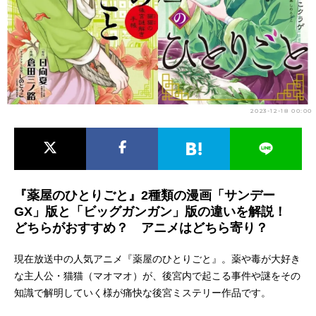
アニメ映画一覧
実写化映画一覧
今期アニメ曜日別一覧
春アニメ
夏アニメ
2023-12-18 00:00
秋アニメ
冬アニメ
男性声優/女性声優一覧
FOLLOW US
『薬屋のひとりごと』2種類の漫画「サンデー
GX」版と「ビッグガンガン」版の違いを解説！
どちらがおすすめ？ アニメはどちら寄り？
現在放送中の人気アニメ『薬屋のひとりごと』。薬や毒が大好き
な主人公・猫猫（マオマオ）が、後宮内で起こる事件や謎をその
知識で解明していく様が痛快な後宮ミステリー作品です。