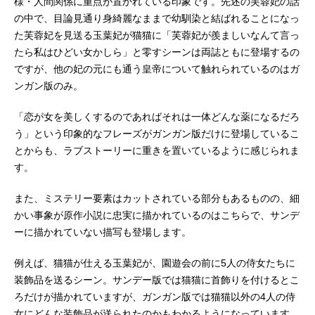
様・人間関係に重点が置かれている印象です。先述の芙蓉妃の話
の中で、目論見通り身綺麗なままで幼馴染と結ばれることになっ
た芙蓉妃を見送る玉葉妃が猫猫に「芙蓉妃が羨ましいなんて言っ
たら私はひどい女かしら」と零すシーンは両誌ともに登場するの
ですが、他の妃の元にも通う皇帝について触れられているのはガ
ンガン版のみ。
「恋が女を美しくするのであればそれは一体どんな薬になるだろ
う」という印象的なフレーズがガンガン版だけに登場しているこ
とからも、ラブストーリーに重きを置いているように感じられま
す。
また、ミステリー要素はカットされている部分もあるものの、細
かい事象が原作小説に忠実に描かれているのはこちらで、サンデ
ーに描かれていない描写も登場します。
例えば、猫猫が仕える玉葉妃が、園遊会の前に5人の侍女たちに
装飾品を送るシーン。サンデー版では猫猫に首飾りを付けるとこ
ろだけが描かれていますが、ガンガン版では猫猫以外の4人の侍
女にどんな装飾品が送られたのかもわかるようになっています。