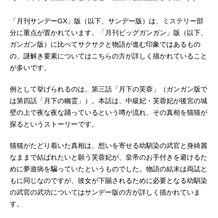
「月刊サンデーGX」版（以下、サンデー版）は、ミステリー部
分に重点が置かれています。「月刊ビッグガンガン」版（以下、
ガンガン版）に比べてサクサクと物語が進む印象ではあるもの
の、謎解き要素についてはこちらの方が詳しく描かれていること
が多いです。
例として挙げられるのは、第三話「月下の芙蓉」（ガンガン版で
は第四話「月下の幽霊」）。本話は、中級妃・芙蓉妃が後宮の城
壁の上で夜な夜な踊っているという噂が流れ、その真相を猫猫が
探るというストーリーです。
猫猫がたどり着いた真相は、想いを寄せる幼馴染の武官と身綺麗
なままで結ばれたいと願う芙蓉妃が、皇帝のお手付きを避けるた
めに夢遊病を騙っていたというものでした。物語の結末は両誌と
もに同じなのですが、彼女が下賜されるために必要となる幼馴染
の武官の武功についてはサンデー版の方が詳しく描かれていま
す。