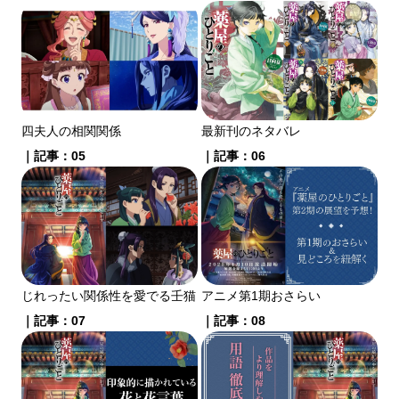
四夫人の相関関係
最新刊のネタバレ
｜記事：05
｜記事：06
じれったい関係性を愛でる壬猫
アニメ第1期おさらい
｜記事：07
｜記事：08