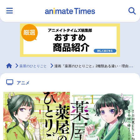
HOME
ランキング
アニメ
声優
ラジオ
みんなの声
グッズ
映画
animateTimes
薬屋のひとりごと
漫画『薬屋のひとりごと』2種類ある違い・理由は何？どっちが人気？サンデー版とガンガン版を比べてみた
アニメ
マンガ・ラノベ
ゲーム・アプリ
音楽
コスプレ
2.5次元
配信・Vtuber
トレンド
無料マンガ
最新記事一覧
アニメ記事一覧
声優記事一覧