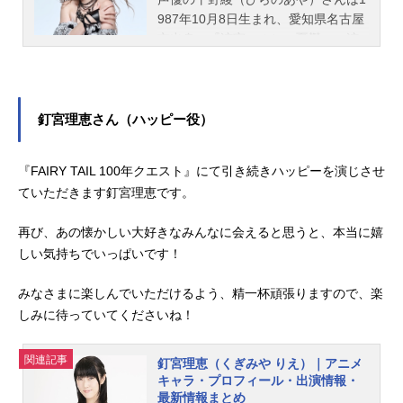
987年10月8日生まれ、愛知県名古屋
市出身。『涼宮ハルヒの憂鬱』の涼
宮ハルヒ役をはじめ、『DEATH NOT
E -デスノート-』の弥海砂役など、人
気作品のキャラクターを演じていま
す。こちらでは、平野綾さんのオス
釘宮理恵さん（ハッピー役）
スメ記事をご紹介！
『FAIRY TAIL 100年クエスト』にて引き続きハッピーを演じさせ
ていただきます釘宮理恵です。
再び、あの懐かしい大好きなみんなに会えると思うと、本当に嬉
しい気持ちでいっぱいです！
みなさまに楽しんでいただけるよう、精一杯頑張りますので、楽
しみに待っていてくださいね！
関連記事
釘宮理恵（くぎみや りえ）｜アニメ
キャラ・プロフィール・出演情報・
最新情報まとめ