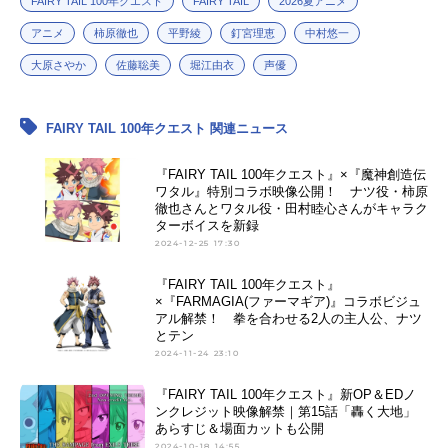
FAIRY TAIL 100年クエスト
FAIRY TAIL
2026夏アニメ
アニメ
柿原徹也
平野綾
釘宮理恵
中村悠一
大原さやか
佐藤聡美
堀江由衣
声優
FAIRY TAIL 100年クエスト 関連ニュース
『FAIRY TAIL 100年クエスト』×『魔神創造伝
ワタル』特別コラボ映像公開！ ナツ役・柿原
徹也さんとワタル役・田村睦心さんがキャラク
ターボイスを新録
2024-12-25 17:30
『FAIRY TAIL 100年クエスト』
×『FARMAGIA(ファーマギア)』コラボビジュ
アル解禁！ 拳を合わせる2人の主人公、ナツ
とテン
2024-11-24 23:10
『FAIRY TAIL 100年クエスト』新OP＆EDノ
ンクレジット映像解禁｜第15話「轟く大地」
あらすじ＆場面カットも公開
2024-10-18 14:55