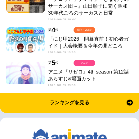
サーカス団～』山田順子に聞く昭和
30年代ごろのサーカスと日常
2026-08-05 20:00
4
第
位
配信・Vtuber
「にじ甲2026」開幕直前！初心者ガ
イド｜大会概要＆今年の見どころ
2026-08-05 19:30
5
第
位
アニメ
アニメ『リゼロ』4th season 第12話
あらすじ&場面カット
2026-08-05 23:30
ランキングを見る