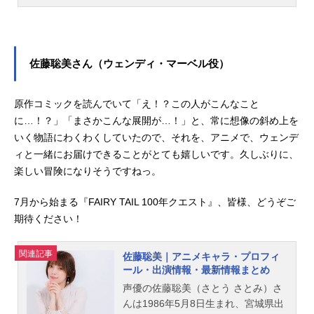
シア役をはじめ、『xxxHOLiC』の壱
原侑子役など、人気作品のキャラク
ターを演じています。こちらでは、
大原さやかさんのオススメ記事をご
紹介！
佐藤聡美さん（ウェンディ・マーベル役）
原作コミックを読んでいて「え！？この人がこんなこと
に…！？」「まさかこんな展開が…！」と、常に想像の斜め上を
いく物語にわくわくしていたので、それを、アニメで、ウェンデ
ィと一緒にお届けできることがとても嬉しいです。久しぶりに、
楽しい冒険になりそうですねっ。
7月から始まる『FAIRY TAIL 100年クエスト』、皆様、どうぞご
期待ください！
関連記事
佐藤聡美｜アニメキャラ・プロフィ
ール・出演情報・最新情報まとめ
声優の佐藤聡美（さとう さとみ）さ
んは1986年5月8日生まれ、宮城県出