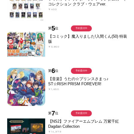
コレクション クラブ・ウェアver.
￥400
5
第
位
予約受付中
【コミック】魔入りました!入間くん(50) 特装
版
￥3,850
6
第
位
予約受付中
【音楽】うたの☆プリンスさまっ♪
ST☆RISH PRISM FOREVER!
￥1,650
7
第
位
予約受付中
【NS2】ファイアーエムブレム 万紫千紅
Dagdan Collection
￥14,979