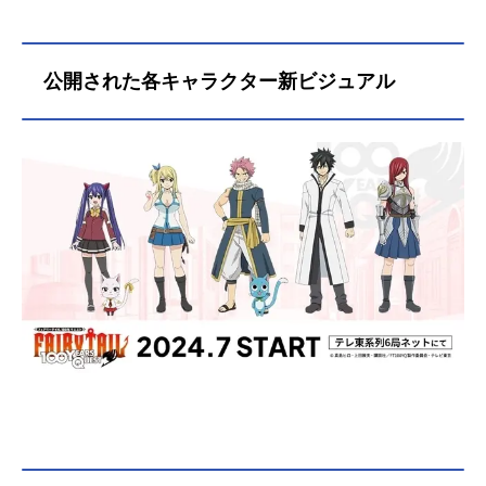
きていない伝説級の難関依頼。初め
ての大陸の“不可思議な街”、初めて出
会う“不可解な神”、そして動き出
公開された各キャラクター新ビジュアル
す“不気味な敵”…。心躍るナツたち
「妖精の尻尾」の新たな大冒険が、
幕を開ける！作品名FAIRYTAIL100年
クエスト放送形態TVアニメシリーズ
FAIRYTAILスケジュール2024年7月7
日（日）〜2025年1月5日（日）テレ
ビ東京ほか話数全25話キャストナ
ツ・ドラグニル：柿原徹也ルーシ
ィ・ハートフィリア：平野綾ハッピ
ー：釘宮理恵グレイ・フルバスタ
ー：中村悠一エルザ・スカーレッ
ト：大原さやかウェンディ・マーベ
ル：佐藤聡...