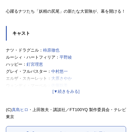
心躍るナツたち「妖精の尻尾」の新たな大冒険が、幕を開ける！
キャスト
ナツ・ドラグニル：
柿原徹也
ルーシィ・ハートフィリア：
平野綾
ハッピー：
釘宮理恵
グレイ・フルバスター：
中村悠一
エルザ・スカーレット：
大原さやか
ウェンディ・マーベル：
佐藤聡美
シャルル：
堀江由衣
トウカ：
鈴代紗弓
エレフセリア：
麦人
(C)
真島ヒロ
・上田敦夫・講談社／FT100YQ 製作委員会・テレビ
メルクフォビア：
梅原裕一郎
東京
カラミール：
日笠陽子
キリア：
内山夕実