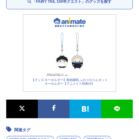
「FAIRY TAIL 100年クエスト」のグッズを探す
マッドモール：
山本格
スカリオン：
浜田賢二
イグニア：
岡本信彦
トウカ：
久保ユリカ
【グッズ-キーホルダー】呪術廻戦 ふわコロりんセット
キーホルダー【アニメイト特典付】
関連タグ