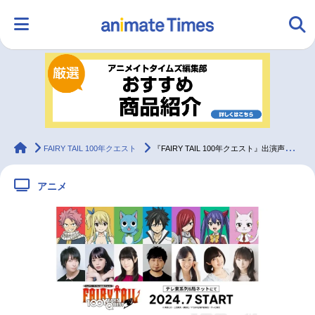
HOME
ランキング
アニメ
声優
ラジオ
みんなの声
グッズ
映画
animateTimes
FAIRY TAIL 100年クエスト
『FAIRY TAIL 100年クエスト』出演声優陣からコメント到着
アニメ
マンガ・ラノベ
ゲーム・アプリ
音楽
コスプレ
2.5次元
配信・Vtuber
トレンド
無料マンガ
最新記事一覧
アニメ記事一覧
声優記事一覧