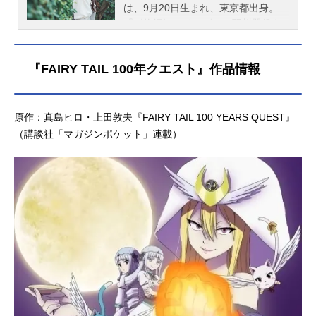
は、9月20日生まれ、東京都出身。
『〈物語〉シリーズ』の羽川翼役を
はじめ、『DOG DAYS』のミルヒオ
ーレ・F・ビスコッティ役など、人気
『FAIRY TAIL 100年クエスト』作品情報
作品のキャラクターを多く演じてい
ます。こちらでは、堀江由衣さんの
オススメ記事をご紹介！
原作：真島ヒロ・上田敦夫『FAIRY TAIL 100 YEARS QUEST』
（講談社「マガジンポケット」連載）