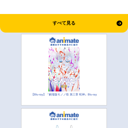
すべて見る
【Blu-ray】『劇場版モノノ怪 第三章 蛇神』Blu-ray