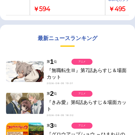
￥594
￥495
最新ニュースランキング
1
第
位
アニメ
『無職転生Ⅲ』第7話あらすじ＆場面
カット
2026-08-05 19:01
2
第
位
アニメ
『きみ愛』第6話あらすじ＆場面カッ
ト
2026-08-05 18:02
3
第
位
アニメ
『グロウアップショウ ～ひまわりの