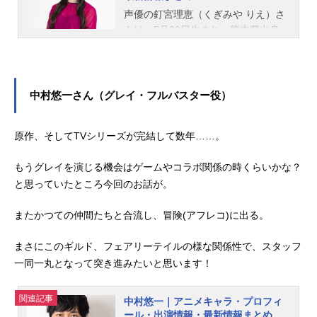
声優の釘宮理恵（くぎみや りえ）さ
んは、5月30日生まれ、熊本県出身。
『銀魂』の神楽役をはじめ、『呪術
廻戦』西宮桃役など、人気作品のキ
ャラクターを多く演じています。こ
ちらでは、釘宮理恵さんのオススメ
中村悠一さん（グレイ・フルバスター役）
記事をご紹介！
原作、そしてTVシリーズが完結して数年……。
もうグレイを演じる機会はゲームやコラボ関係の時くらいかな？
と思っていたところ今回のお話が。
またかつての仲間たちと合流し、冒険(アフレコ)に出る。
まさにこのギルド、フェアリーテイルの様な関係性で、スタッフ
一同一丸となって突き進みたいと思います！
関連記事
中村悠一｜アニメキャラ・プロフィ
ール・出演情報・最新情報まとめ