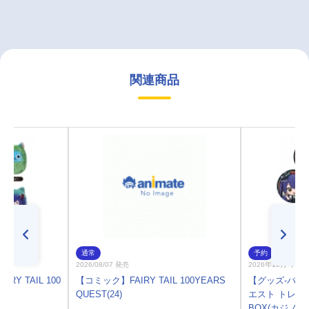
関連商品
通常
予約
2026/08/07 発売
2026年10月 中 
Y TAIL 100
【コミック】FAIRY TAIL 100YEARS
【グッズ-バッチ】
ぬい
QUEST(24)
エスト トレー
BOX(カジノディ