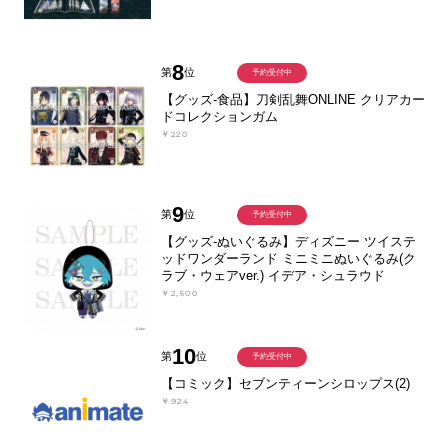
8
第
位
予約受付中
【グッズ-食品】刀剣乱舞ONLINE クリアカー
ドコレクションガム
￥220
9
第
位
予約受付中
【グッズ-ぬいぐるみ】ディズニー ツイステ
ッドワンダーランド ミニミニぬいぐるみ(ク
ラブ・ウェアver.) イデア・シュラウド
￥2,500
10
第
位
予約受付中
【コミック】セブンティーンシロップス(2)
￥924