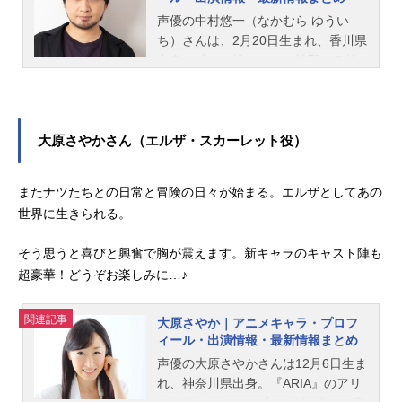
声優の中村悠一（なかむら ゆうい
ち）さんは、2月20日生まれ、香川県
出身。『おそ松さん』の松野カラ松
役をはじめ、『呪術廻戦』の五条悟
役など、人気作品のキャラクターを
多く演じています。こちらでは、中
村悠一さんのオススメ記事をご紹
大原さやかさん（エルザ・スカーレット役）
介！
またナツたちとの日常と冒険の日々が始まる。エルザとしてあの
世界に生きられる。
そう思うと喜びと興奮で胸が震えます。新キャラのキャスト陣も
超豪華！どうぞお楽しみに…♪
関連記事
大原さやか｜アニメキャラ・プロフ
ィール・出演情報・最新情報まとめ
声優の大原さやかさんは12月6日生ま
れ、神奈川県出身。『ARIA』のアリ