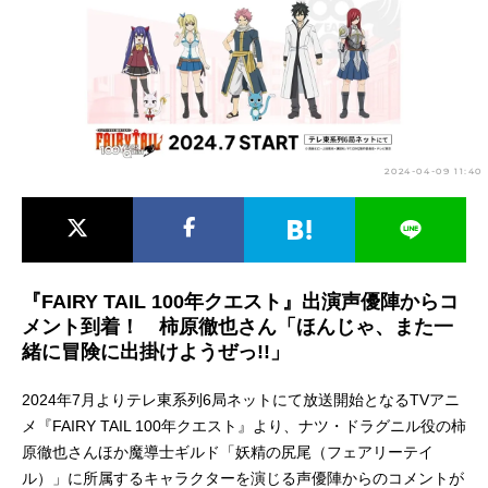
アニメ映画一覧
実写化映画一覧
今期アニメ曜日別一覧
春アニメ
夏アニメ
2024-04-09 11:40
秋アニメ
冬アニメ
男性声優/女性声優一覧
FOLLOW US
『FAIRY TAIL 100年クエスト』出演声優陣からコ
メント到着！ 柿原徹也さん「ほんじゃ、また一
緒に冒険に出掛けようぜっ!!」
2024年7月よりテレ東系列6局ネットにて放送開始となるTVアニ
メ『FAIRY TAIL 100年クエスト』より、ナツ・ドラグニル役の柿
原徹也さんほか魔導士ギルド「妖精の尻尾（フェアリーテイ
ル）」に所属するキャラクターを演じる声優陣からのコメントが