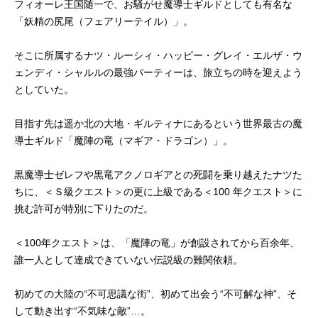
フィオーレ王国随一で、お騒がせ魔導士ギルドとしても有名な
「妖精の尻尾（フェアリーテイル）」。
そこに所属するナツ・ルーシィ・ハッピー・グレイ・エルザ・ウ
ェンディ・シャルルの最強パーティーは、旅立ちの時を迎えよう
としていた。
目指す先は遥か北の大地・ギルティナにあるという世界最古の魔
導士ギルド「魔陣の竜（マギア・ドラゴン）」。
黒魔導士ゼレフや黒竜アクノロギアとの死闘を乗り越えたナツた
ちに、＜Ｓ級クエスト＞の更に上級である＜100 年クエスト＞に
挑む許可が特別に下りたのだ。
＜100年クエスト＞は、「魔陣の竜」が創設されてから百余年、
誰一人として達成できていない伝説級の難関依頼。
初めての大陸の“不可思議な街”、初めて出会う“不可解な神”、そ
して動き出す“不気味な敵”…。