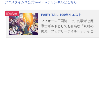
アニメタイムズ公式YouTubeチャンネルはこちら
関連記事
FAIRY TAIL 100年クエスト
フィオーレ王国随一で、お騒がせ魔
導士ギルドとしても有名な「妖精の
尻尾（フェアリーテイル）」。そこ
に所属するナツ・ルーシィ・ハッピ
ー・グレイ・エルザ・ウェンディ・
シャルルの最強パーティーは、旅立
ちの時を迎えようとしていた。目指
す先は遥か北の大地・ギルティナに
あるという世界最古の魔導士ギルド
「魔陣の竜（マギア・ドラゴ
ン）」。黒魔導士ゼレフや黒竜アク
ノロギアとの死闘を乗り越えたナツ
たちに、＜Ｓ級クエスト＞の更に上
級である＜100年クエスト＞に挑む許
可が特別に下りたのだ。＜100年クエ
スト＞は、「魔陣の竜」が創設され
てから百余年、誰一人として達成で