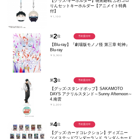
【グッズ-キーホルダー】呪術廻戦 ふわコロ
りんセットキーホルダー【アニメイト特典
付】
￥1,100
2
第
位
予約受付中
【Blu-ray】『劇場版モノノ怪 第三章 蛇神』
Blu-ray
￥9,900
3
第
位
予約受付中
【グッズ-スタンドポップ】SAKAMOTO
DAYS アクリルスタンド～Sunny Afternoon～
4.南雲
￥2,200
4
第
位
予約受付中
【グッズ-カードコレクション】ディズニー
ツイステッドワンダーランド ランダムカード