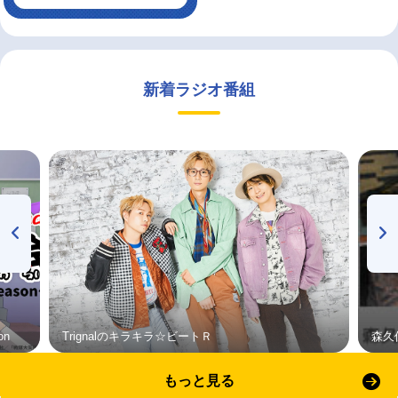
新着ラジオ番組
on
Trignalのキラキラ☆ビートＲ
森久
もっと見る