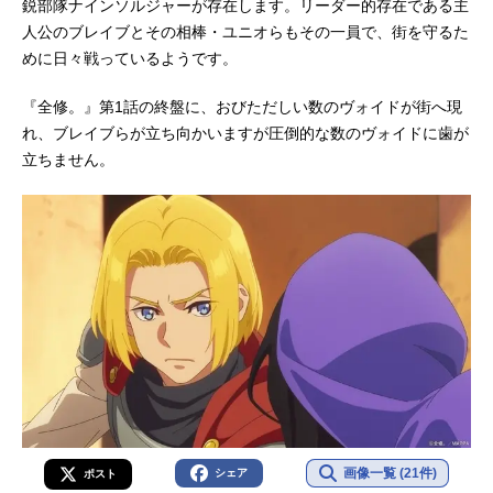
鋭部隊ナインソルジャーが存在します。リーダー的存在である主
子供の頃に夢中になったアニメ映画
人公のブレイブとその相棒・ユニオらもその一員で、街を守るた
『滅びゆく物語』の世界だった。作
めに日々戦っているようです。
品名全修。放送形態TVアニメスケジ
ュール2025年1月5日（日）～2025年
『全修。』第1話の終盤に、おびただしい数のヴォイドが街へ現
3月23日（日）テレビ東京系列ほか話
れ、ブレイブらが立ち向かいますが圧倒的な数のヴォイドに歯が
数全12話キャスト広瀬ナツ子：永瀬
立ちません。
アンナルーク・ブレイブハート：浦
和希ユニオ：釘宮理恵メメルン：鈴
木みのりQJ：陶山章央ジャスティ
ス：朴璐美デステニー・ハートウォ
ーミング：石見舞菜香超実在イグジ
スト：宮野真守スタッフ原作：山﨑
みつえ うえのきみこ MAPPA監
督：山﨑みつえ脚本：うえのきみこ
キャラクター原案・世界観設定：辻
野芳輝キャラクターデザイン・総作
画監督：石川佳代子総作画監督：高
原修司 早川加寿子 住本悦子副監
督：野呂純恵美術監督：嶋田昭夫色
画像一覧 (21件)
シェア
ポスト
彩設計：末永絢子撮影監督：藤田健