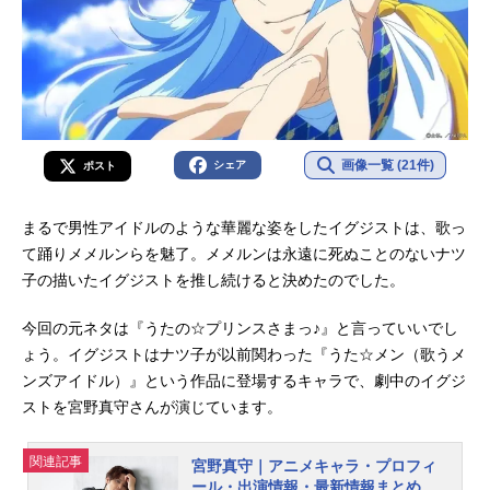
画像一覧 (21件)
シェア
ポスト
まるで男性アイドルのような華麗な姿をしたイグジストは、歌っ
て踊りメメルンらを魅了。メメルンは永遠に死ぬことのないナツ
子の描いたイグジストを推し続けると決めたのでした。
今回の元ネタは『うたの☆プリンスさまっ♪』と言っていいでし
ょう。イグジストはナツ子が以前関わった『うた☆メン（歌うメ
ンズアイドル）』という作品に登場するキャラで、劇中のイグジ
ストを宮野真守さんが演じています。
関連記事
宮野真守｜アニメキャラ・プロフィ
ール・出演情報・最新情報まとめ