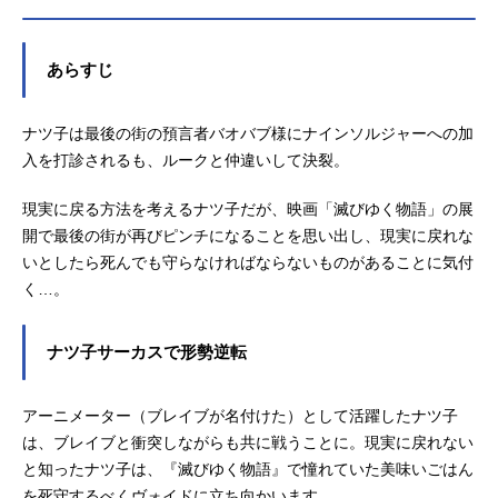
望。」・『全修。』 第12話「全
ぶ・・・。作品名風の谷のナウシカ
持つ"飛行石"だったのだ。ところが、
修。」TVアニメ『全修。』作品情報
放送形態劇場版アニメシリーズスタ
二人はラピュタを捜索している国防
放送情報テレ東系列：1月5日より毎
あらすじ
ジオジブリスケジュール1984年3月1
軍に捕まってしまい、シータを残し
週日曜23:45～ＢＳテレ東：1月10日
1日（日）【TV放送】2026年8月14
てパズーだけが釈放されることに。
より毎週金曜24：59～AT-X：1月8日
日（金）金曜ロードショーにてキャ
彼は、同じく飛行石を手に入れよう
ナツ子は最後の街の預言者バオバブ様にナインソルジャーへの加
より毎週水曜23:30～【リピート放
ストナウシカ：島本須美ジル：辻村
としていた空中海賊ドーラ一味の協
送】毎週金曜11:30～／毎週火曜17:3
入を打診されるも、ルークと仲違いして決裂。
真人大ババ：京田尚子ユパ：納谷悟
力を得て、シータを国防軍の手から
0～ ※放送日時は予告なく変更にな
朗ミト：永井一郎ゴル：宮内幸平ギ
救い出す。そして、とうとう伝説の
る場合がございます。配信情報2025
現実に戻る方法を考えるナツ子だが、映画「滅びゆく物語」の展
ックリ：八奈見乗児ニガ：矢田稔ア
島ラピュタと遭遇することになる
年1月5日(日)23:45よりPrimeVideoに
開で最後の街が再びピンチになることを思い出し、現実に戻れな
スベル：松田洋治ラステル：冨永み
が……。作品名天空の城ラピュタ放
て最速配信決定！2025年1...
いとしたら死んでも守らなければならないものがあることに気付
ーなクシャナ：榊原良子クロトワ：
送形態劇場版アニメシリーズスタジ
く…。
家弓家正スタッフ監督：宮崎駿脚
オジブリスケジュール1986年8月2日
本：宮崎駿プロデューサー：高畑勲
（土）キャストパズー：田中真弓シ
作画監督：小松原一男美術監督：中
ータ：横沢啓子ドーラ：初井言榮ム
ナツ子サーカスで形勢逆転
村光毅音楽：久石譲公開開始年＆季
スカ：寺田農ポムじい：常田富士男
節1984アニメ映画(C)1984StudioGhi
将軍：永井一郎親方：糸博おかみ：
bli・H『風の谷のナウシカ』公式サイ
鷲尾真知子シャルル：神山卓三ル
アーニメーター（ブレイブが名付けた）として活躍したナツ子
ト&...
イ：安原義人アンリ：亀山助清老技
は、ブレイブと衝突しながらも共に戦うことに。現実に戻れない
師：槐柳二マッジ：TARAKOスタッ
と知ったナツ子は、『滅びゆく物語』で憧れていた美味いごはん
フ監督：宮崎駿脚本：宮崎駿プロデ
を死守するべくヴォイドに立ち向かいます。