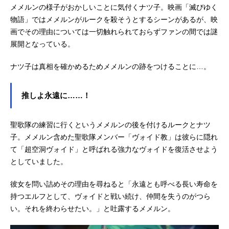
イトマネーで借金を返済しようと申
メメルンの様子がおかしいことに気付くナツ子。映画「滅びゆく
し出る。彼はそのために“虎の穴”への
物語」ではメメルンがルークを殺そうとするシーンがあるが、映
上納金を支払うことが出来なくな
画でその理由については一切触れられておらずファンの間では謎
り、次々と襲い来る刺客レスラーと
展開となっている。
戦うことになるのだった。組織を裏
切り、黄色い悪魔の肩書きも捨て、
ナツ子は真相を確かめるためメメルンの跡をつけることに…。
孤独な戦士として生まれ変わったタ
イガー。頼れるのは自分の力のみ。
白いマットのジャングルで、今、戦
推しよ永遠に……！
いの火ぶたが切って落とされる！作
品名タイガーマスク放送形態TVアニ
聖歌隊の練習に行くというメメルンの後を付けるルークとナツ
メスケジュール1969年10月2日
（木）～1971年9月30日（木）日本
子。メメルン含めた聖歌隊メンバー「ヴォイド教」は彼らに隠れ
テレビほか話数全105話キャストタイ
て「超空洞ヴォイド」と呼ばれる強力なヴォイドを復活させよう
ガーマスク（伊達直人）：富山敬若
としていました。
月ルリ子：山口奈々若月先生：中川
謙二健太：野沢雅子ジャイアント馬
彼女を問い詰めその理由を尋ねると「永遠とも呼べる長い寿命を
場：兼本新吾ミスターＸ：柴田秀勝
持つエルフとして、ヴォイドと戦い続け、仲間を失うのがつら
スタッフ原作：梶原一騎 辻なお...
い。それを終わらせたい。」と吐露するメメルン。