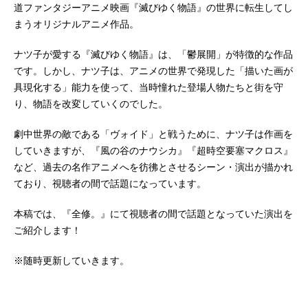
道ファンタジーアニメ映画『滅びゆく物語』の世界に転生してし
まうオリジナルアニメ作品。
ナツ子が愛する『滅びゆく物語』は、「鬱展開」が特徴的な作品
です。しかし、ナツ子は、アニメの世界で発現した「描いた画が
具現化する」能力を使って、当時憧れた登場人物たちと街を守
り、物語を改変していくのでした。
劇中世界の敵である「ヴォイド」と戦うために、ナツ子は作画を
していきますが、『風の谷のナウシカ』『超時空要塞マクロス』
など、過去の名作アニメへを彷彿とさせるシーン・演出が描かれ
ており、視聴者の間で話題になっています。
本稿では、『全修。』にて視聴者の間で話題となっていた演出を
ご紹介します！
※随時更新していきます。