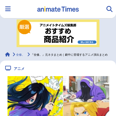
HOME
ランキング
アニメ
声優
ラジオ
みんなの声
グッズ
映画
animateTimes
全修。
『全修。』元ネタまとめ｜劇中に登場するアニメ演出まとめ
アニメ
マンガ・ラノベ
ゲーム・アプリ
音楽
コスプレ
2.5次元
配信・Vtuber
トレンド
無料マンガ
最新記事一覧
アニメ記事一覧
声優記事一覧