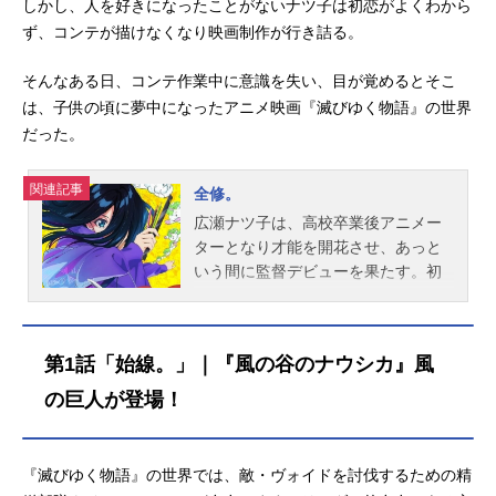
しかし、人を好きになったことがないナツ子は初恋がよくわから
ず、コンテが描けなくなり映画制作が行き詰る。
そんなある日、コンテ作業中に意識を失い、目が覚めるとそこ
は、子供の頃に夢中になったアニメ映画『滅びゆく物語』の世界
だった。
関連記事
全修。
広瀬ナツ子は、高校卒業後アニメー
ターとなり才能を開花させ、あっと
いう間に監督デビューを果たす。初
監督作品は社会現象になる大ヒッ
ト。新進気鋭の天才監督と世間でも
評価され、次回作は初恋をテーマに
第1話「始線。」｜『風の谷のナウシカ』風
した劇場ラブコメ作品に決定!しか
し、人を好きになったことがないナ
の巨人が登場！
ツ子は初恋がよくわからず、コンテ
が描けなくなり映画制作が行き詰
る。そんなある日、コンテ作業中に
『滅びゆく物語』の世界では、敵・ヴォイドを討伐するための精
意識を失い、目が覚めるとそこは、