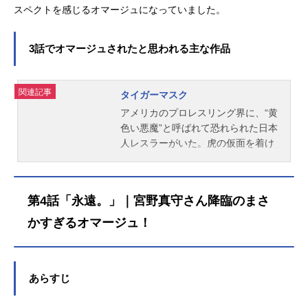
スペクトを感じるオマージュになっていました。
3話でオマージュされたと思われる主な作品
関連記事
タイガーマスク
アメリカのプロレスリング界に、“黄
色い悪魔”と呼ばれて恐れられた日本
人レスラーがいた。虎の仮面を着け
た覆面戦士、その名はタイガーマス
ク。彼の素顔は伊達直人という孤児
院育ちの青年だった。悪役レスラー
第4話「永遠。」｜宮野真守さん降臨のまさ
の教育機関である“虎の穴”で、卑劣な
悪魔として戦う術を徹底的に叩き込
かすぎるオマージュ！
まれたのだ。だが、かつて自分が育
った孤児院が経営難で存続の危機に
あると知ると、幼なじみのルリ子や
あらすじ
子供たちのために、自分がタイガー
マスクであることを隠したままファ