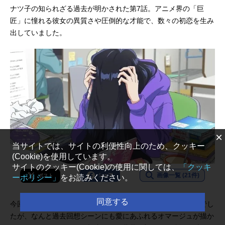
日（日）テレビ東京ほか話数全27話
俊輔キャラクターデザイン：近藤英
ナツ子の知られざる過去が明かされた第7話。アニメ界の「巨
キ...
輔 小華和為雄絵コンテ：水沢わた
匠」に憧れる彼女の異質さや圧倒的な才能で、数々の初恋を生み
る 近藤英輔 演出担当：原田益次
出していました。
作画監督：岡迫亘弘 近藤英輔 小
華和為雄 木村圭市郎美術監督：河
野次郎 千葉秀雄 半藤克美録音監
督：斯波重治色指定・検査：片...
×
当サイトでは、サイトの利便性向上のため、クッキー
(Cookie)を使用しています。
サイトのクッキー(Cookie)の使用に関しては、
「クッキ
画像一覧 (21件)
シェア
ポスト
ーポリシー」
をお読みください。
同意する
今回、『滅びゆく物語』内でのナツ子の活躍は描かれませんでし
たが、なんと過去回想シーンにも愛にあふれるオマージュが描か