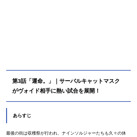
帰還の術を失った宇宙戦艦マクロ
め、ソロシップは宇宙へと逃亡の旅
は、その圧倒的な戦力をもって地球
修。』 第12話「全修。」TVアニメ
ス。アイドル歌手のミンメイと上官
に出る。乗りこんだのは、イデオン
への攻撃を開始した。それは｢マクロ
『全修。』作品情報放送情報テレ東
である未沙に心が揺れ動きながら、
のパイロット・コスモやカーシャ、
ス｣にプログラムされていた、巧みな
系列：1月5日より毎週日曜23:45～Ｂ
パイロットの輝は戦いに身を投じて
リーダーのベス、そして異星人のカ
ブービートラップだった。マクロス
Ｓテレ東：1月10日より毎週金曜2
いく。作品名超時空要塞マクロス
ララたちだった。未知のエネルギ
は、発進と同時に実戦を開始するは
4：59～AT-X：1月8日より毎週水曜2
愛・おぼえていますか放送形態劇場
ー・イデによって動くイデオンとソ
めになってしまう。進宙式を見にき
3:30～【リピート放送】毎週金曜11:
版アニメシリーズ超時空要塞マクロ
ロシップは、時に意のままにならな
ていた民間人パイロットの一条輝は
30～／毎週火曜17:30～ ※...
ススケジュール1984年7月21日
い。だが、危機に陥ったときには、
偶然、可変戦闘機バルキリーに乗っ
（土）キャストリン・ミンメイ：飯
思いがけぬ力を発揮してバッフ・ク
てしまい、否応なく戦場に駆り出さ
島真理一条輝：長谷有洋早瀬未沙：
ランを撃滅する。その正体はなに
れる。戦闘の最中、輝は軍の管制オ
土井美加ブルーノ・Ｊ・グローバ
か。それは伝説の無限力なのか。バ
ペレーター早瀬未沙や、中華料理店
ル：羽佐間道夫クローディア・ラサ
ッフ・クランもまた、多くの犠牲を
の娘、リン・ミンメイと出会う。圧
第3話「運命。」｜サーバルキャットマスク
ール：小原乃梨子ロイ・フォッカ
出しつつも、ソロシップ追撃の手を
倒的な戦闘力をほこるゼントラーデ
ー：神谷明ゴル・ボドルザー：市川
休めることがない。やむなく補給と
ィ軍からの攻撃を逃れるため、宇宙
がヴォイド相手に熱い試合を展開！
治ブリタイ7018：蟹江栄司エキセド
イデ研究の...
空間へフォールドを決行する。だ
ル4970：大林隆介リン・カイフン：
が、まだ試験段階に近いマクロスの
鈴置洋孝マクシミリアン・ジーナ
機能は、フォールドの失敗という形
あらすじ
ス：速水奨スタッフ監督：石黒昇
で表れてくる。発進の際に収容した5
河森正治原作：スタジオぬえアニメ
万6千の一般市民を抱え込んだまま、
ーション制作：竜の子プロダクショ
マクロスは太陽系の外周部へ
最後の街は収穫祭が行われ、ナインソルジャーたちも久々の休
ン（タツノコプロ）音楽：羽田健太
と…。...