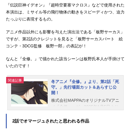
『伝説巨神イデオン』『超時空要塞マクロス』などで使用された
本演出は、ミサイル等の飛行物体の動きをスピーディかつ、迫力
たっぷりに表現するもの。
アニメ作品以外にも影響を与えた演出法である「板野サーカス」
ですが、第2話のクレジットを見ると「板野サーカスパート 絵
コンテ・3DCG監修 板野一郎」の表記が！
なんと『全修。』で描かれた該当シーンは板野氏本人が手掛けて
いたのです！
関連記事
冬アニメ『全修。』より、第2話「死
守。」先行場面カット＆あらすじ公
開！
株式会社MAPPAのオリジナルTVアニ
メ『全修。』が、2025年1月5日より
テレ東系列他で放送中です。第2話
「死守。」より、先行場面カット＆
2話でオマージュされたと思われる作品
あらすじが公開されました。第2話