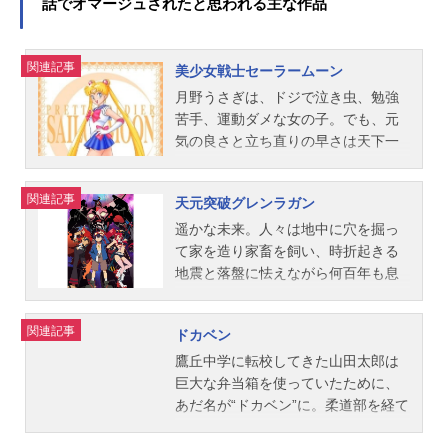
話でオマージュされたと思われる主な作品
関連記事
美少女戦士セーラームーン
月野うさぎは、ドジで泣き虫、勉強
苦手、運動ダメな女の子。でも、元
気の良さと立ち直りの早さは天下一
品!そんなごくフツーの女の子・うさ
ぎの運命が、ある日、黒猫・ルナと
関連記事
天元突破グレンラガン
出会った時から、ガラリと一変。月
からの使者というルナによれば、う
遥かな未来。人々は地中に穴を掘っ
さぎは選ばれたセーラー戦士で、悪
て家を造り家畜を飼い、時折起きる
い敵をやっつけて、他のセーラー戦
地震と落盤に怯えながら何百年も息
士たちと共に、月のお姫様を探し出
を潜めるように暮らしてきた。そん
さなくてはいけないとの事。その
な村の一つ・ジーハ。村を広げるた
関連記事
ドカベン
頃、悪の帝国ダークキングダムの女
めの穴掘りをしていた少年・シモン
王クイン・ベリルは、若者たちのエ
は、ある日、掘り進んだ先で偶然、
鷹丘中学に転校してきた山田太郎は
ナジーを奪い取るため、恐ろしい妖
不思議に光る小さなドリルを見つけ
巨大な弁当箱を使っていたために、
魔達を次々に地球へ送りこんでき
る。そして、シモンの兄貴分である
あだ名が“ドカベン”に。柔道部を経て
た。クイン・ベリルの真の狙いは?そ
青年・カミナ。彼は、村の上には
野球部に入部した山田は、男・岩鬼