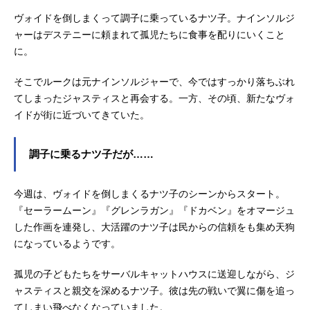
ヴォイドを倒しまくって調子に乗っているナツ子。ナインソルジ
ャーはデステニーに頼まれて孤児たちに食事を配りにいくこと
に。
そこでルークは元ナインソルジャーで、今ではすっかり落ちぶれ
てしまったジャスティスと再会する。一方、その頃、新たなヴォ
イドが街に近づいてきていた。
調子に乗るナツ子だが……
今週は、ヴォイドを倒しまくるナツ子のシーンからスタート。
『セーラームーン』『グレンラガン』『ドカベン』をオマージュ
した作画を連発し、大活躍のナツ子は民からの信頼をも集め天狗
になっているようです。
孤児の子どもたちをサーバルキャットハウスに送迎しながら、ジ
ャスティスと親交を深めるナツ子。彼は先の戦いで翼に傷を追っ
てしまい飛べなくなっていました。