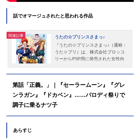
話でオマージュされたと思われる作品
関連記事
うたの☆プリンスさまっ♪
『うたの☆プリンスさまっ♪（通称：
うた☆プリ）は、株式会社ブロッコ
リーからPSP用に発売された女性向
け恋愛アドベンチャーゲーム。こち
らでは、アニメ『うたの☆プリンス
さまっ♪』のあらすじ、キャスト声
第話「正義。」｜『セーラームーン』『グレ
優、スタッフ、オススメ記事をご紹
介！
ンラガン』『ドカベン』……パロディ祭りで
調子に乗るナツ子
あらすじ