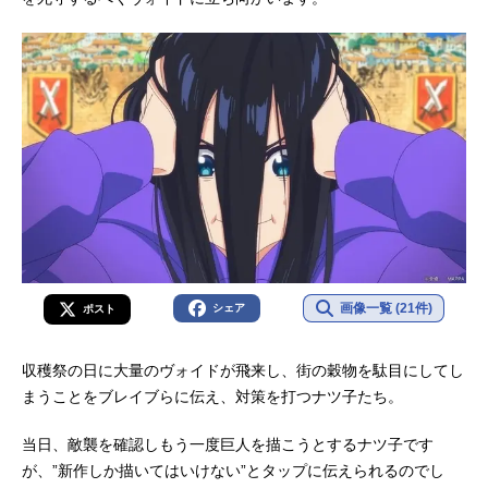
ューサー：高畑勲作画監督：丹内司
美術：野崎俊郎/山本二三音楽：久石
譲主題歌「君をのせて」井上...
画像一覧 (21件)
シェア
ポスト
収穫祭の日に大量のヴォイドが飛来し、街の穀物を駄目にしてし
まうことをブレイブらに伝え、対策を打つナツ子たち。
当日、敵襲を確認しもう一度巨人を描こうとするナツ子です
が、”新作しか描いてはいけない”とタップに伝えられるのでし