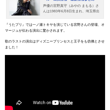
声優の宮野真守（みやの まもる）さ
んは1983年6月8日生まれ、埼玉県出
身。『うたの☆プリンスさまっ♪』の
一ノ瀬トキヤ役をはじめ、『ザ・ス
『うたプリ』では一ノ瀬トキヤを演じている宮野さんの登場、オ
ーパーマリオブラザーズ・ムービ
マージュが伝わる演出に驚かされます。
ー』のマリオ役など、人気作品のキ
ャラクターを多く演じています。こ
歌のラストの演出はディズニープリンセスと王子をも彷彿とさせ
ちらでは、宮野真守さんのオススメ
ました！
記事をご紹介！