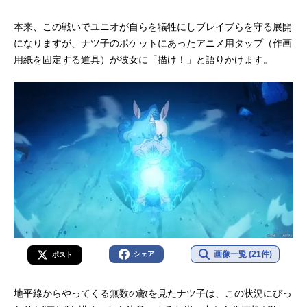
太編集...
本来、この戦いでユニオが自らを犠牲にしブレイブらを守る展開
になりますが、ナツ子のポケットにあったアニメ用タップ（作画
用紙を固定する道具）が彼女に「描け！」と語りかけます。
画像一覧 (21件)
シェア
ポスト
地平線からやってくる無数の敵を見たナツ子は、この状況にぴっ