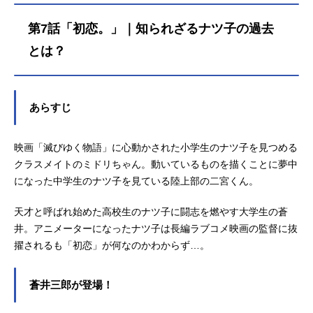
して、頼りないセーラー戦士・うさ
「地上」があることを信じ、グレン
正美、天才・殿馬たちと出会う。そ
ぎは、地球を守り通すことが出来る
団というチンピラグループを率いて
して舞台は高校へ。山田、岩鬼、殿
第7話「初恋。」｜知られざるナツ子の過去
のか…?作品名美少女戦士セーラーム
天井を突き破って外へ出ようと目論
馬、小さな巨人・里中の４人を中心
ーン放送形態TVアニメスケジュール
んでいた。そんなある日、地震と共
とした明訓高校は、甲子園で夏・春
とは？
1992年3月7日（土）～1993年2月27
に村の天井が崩れ巨大なロボットが
連覇の快進撃を果たす。そしていつ
日（土）テレビ朝日ほか話数全46話
落ちてくる！カミナは確信する「や
しか「打倒明訓！」が、山田を待ち
キャスト月野うさぎ／セーラームー
っぱり地上はあった！」そして、無
受ける全国の強敵たちの合言葉にな
あらすじ
ン：三石琴乃水野亜美／セーラーマ
謀にも村で暴れるロボットに立ち向
った。作品名ドカベン放送形態TVア
ーキュリー：久川綾火野レイ／セー
かおうとする。その時、更に地上か
ニメスケジュール1976年10月6日
ラーマーズ：富沢美智恵木野まこと
ら何かがやって来た。それは、巨大
（水）～1979年12月26日（水）フジ
映画「滅びゆく物語」に心動かされた小学生のナツ子を見つめる
／セーラージュピター：篠原恵美愛
なライフルを持った少女・ヨーコだ
テレビ系列にて話数全163話キャスト
クラスメイトのミドリちゃん。動いているものを描くことに夢中
野美奈子／セーラーヴィーナス：深
った。彼女は、ロボットを地上から
山田太郎：田中秀幸山田サチ子：松
になった中学生のナツ子を見ている陸上部の二宮くん。
見梨加地場衛／タキシード仮面：古
追って来たのだ。しかし、ライフル
島みのり里中智：神谷明殿馬一人：
谷徹クイーン・セレニティ：土井美
の威力では、倒すどころか足止めを
肝付兼太岩鬼正美：玄田哲章土井垣
天才と呼ばれ始めた高校生のナツ子に闘志を燃やす大学生の蒼
加ルナ：潘恵子アルテミス：高戸靖
するのが精一杯。そんなピンチの
将：森功至じっちゃん：矢田稔微笑
井。アニメーターになったナツ子は長編ラブコメ映画の監督に抜
広クイン・メタリア：上村典子ク
中、シモンは、以前、地中から掘り
三太郎：安原義人徳川監督：野本礼
擢されるも「初恋」が何なのかわからず…。
イ...
出したモノをカミナとヨーコに見せ
三不知火守：市川治雲竜：大竹宏木
る。それは、顔だけの謎のロボット
下わび介：加藤晴哉犬飼小次郎：伊
だった…。作品名天元突破グレンラ
武雅之犬飼武蔵：兼本新吾夏子：丸
蒼井三郎が登場！
ガン放送形態TVアニメスケジュール
山裕子スタッフ原作者：水島新司脚
2007年4月1日（日）〜2007年9月30
本：田村多津夫 馬嶋満音楽：菊池