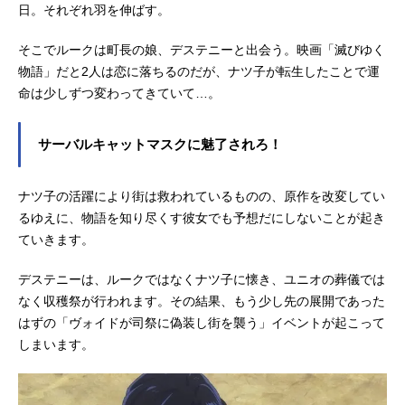
日。それぞれ羽を伸ばす。
郎脚本：富田祐弘製作：大西良昌
吉田憲二主題歌「愛・おぼえていま
そこでルークは町長の娘、デステニーと出会う。映画「滅びゆく
すか」飯島真理ED：「天使の絵の
物語」だと2人は恋に落ちるのだが、ナツ子が転生したことで運
具」飯島真理公開開始年＆季節1984
命は少しずつ変わってきていて…。
アニメ映画(C)1984ビックウエスト
『マクロス』公式Twitter 「超時空要
塞マクロス...
サーバルキャットマスクに魅了されろ！
ナツ子の活躍により街は救われているものの、原作を改変してい
るゆえに、物語を知り尽くす彼女でも予想だにしないことが起き
ていきます。
デステニーは、ルークではなくナツ子に懐き、ユニオの葬儀では
なく収穫祭が行われます。その結果、もう少し先の展開であった
はずの「ヴォイドが司祭に偽装し街を襲う」イベントが起こって
しまいます。