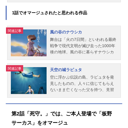
東系列での放送を皮切りにスター
ト！第1話「始線。」より、先行場面
1話でオマージュされたと思われる作品
カット＆あらすじが公開されまし
た。第1話「始線。」あらすじ新進気
鋭のアニメ監督、広瀬ナツ子は、初
関連記事
風の谷のナウシカ
恋をテーマにした長編ラブコメ映画
舞台は「火の7日間」といわれる最終
のコンテに取り掛かっていたが、初
戦争で現代文明が滅び去った1000年
恋を経験したことがないナツ子は絵
後の地球。風の谷に暮らすナウシカ
コンテが描けなくなる。『全修。』
は、「風の谷」に暮らしながら、
各話場面カット・『全修。』 第1話
人々が忌み嫌う巨大な蟲・王蟲（オ
「始線。」・『全修。』 第2話「死
関連記事
天空の城ラピュタ
ーム）とも心を通わせ、有害な瘴気
守。」・『全修。』 第3話「運
覆われ巨大な蟲たちの住む森「腐
空に浮かぶ伝説の島、ラピュタを発
命。」・『全修。』 第4話「永
海」の謎を解き明かそうとしてい
見したものの、人々に信じてもらえ
遠。」・『全修。』 第5話「正
た。そんなある日、「風の谷」に巨
ないまま亡くなった父を持つ、見習
義。」・『全修。』 第6話「変
大な輸送機が墜落、ほどなく西方の
い機械工のパズー。彼はある日、空
化。」・『全修。』 第7話「初
トルメキア王国の軍隊が侵攻してく
から落ちてきた少女シータと出会
恋。」・『全修。』 第8話「告
る。墜落した輸送機の積荷は、「火
う。彼女は胸に青く光る石のペンダ
白。」・『全修。』 第9話「勇
第2話「死守。」では、ご本人登場で「板野
の7日間」で世界を焼き尽くしたとい
ントを身につけていた。実は、彼女
者。」・『全修。』 第10話「混
う最終兵器「巨神兵」であった。そ
はラピュタの王位継承者であり、そ
サーカス」をオマージュ
乱。」・『全修。』 第11話「絶
して、少女ナウシカの愛が奇跡を呼
のペンダントこそが空に浮かぶ力を