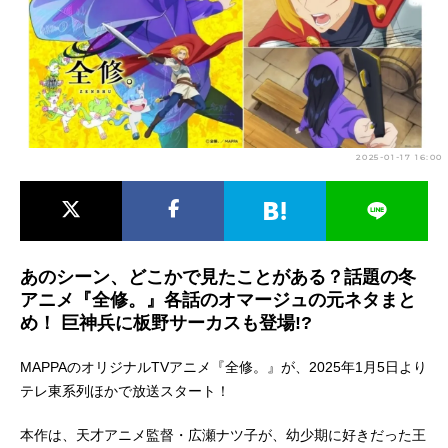
アニメ映画一覧
実写化映画一覧
今期アニメ曜日別一覧
春アニメ
夏アニメ
2025-01-17 16:00
秋アニメ
冬アニメ
男性声優/女性声優一覧
FOLLOW US
あのシーン、どこかで見たことがある？話題の冬
アニメ『全修。』各話のオマージュの元ネタまと
め！ 巨神兵に板野サーカスも登場!?
MAPPAのオリジナルTVアニメ『全修。』が、2025年1月5日より
テレ東系列ほかで放送スタート！
本作は、天才アニメ監督・広瀬ナツ子が、幼少期に好きだった王