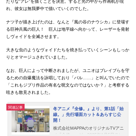
たりな"アレ”を描くことを決意。すると光の中から作画机が現
れ、彼女は無我夢中で描いていくのでした。
ナツ子が描き上げたのは、なんと『風の谷のナウシカ』に登場す
る巨神兵風の巨人！ 巨人は地平線へ向かって、レーザーを発射
しヴォイドを全滅させます。
大きな虫のようなヴォイドたちを焼き払っていくシーンもしっか
りとオマージュされていました。
なお、巨人によって中断されましたが、ユニオはブレイブらを守
るための自爆魔法を詠唱しており「バル……」と叫んでいたので
「これもジブリ作品の有名な呪文なのではないか？」と考察する
呟きも散見されました。
関連記事
冬アニメ『全修。』より、第1話「始
線。」先行場面カット＆あらすじ公
開！
株式会社MAPPAのオリジナルTVアニ
メ『全修。』が、2025年1月5日テレ