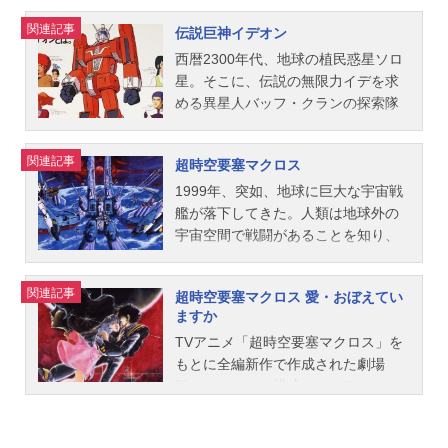
「死守。」あらすじナツ子は最後の
街の預言者バオバブ様にナインソル
関連記事
伝説巨神イデオン
ジャーへの加入を打診されるも、ル
西暦2300年代、地球の植民惑星ソロ
ークと仲違いして決裂。現実に戻る
星。そこに、伝説の無限力イデを求
方法を考えるナツ子だが、映画「滅
める異星人バッフ・クランの探索隊
びゆく物語」の展開で最後の街が再
が接近していた。やがて、高官の娘
びピンチになることを思い出し、現
カララが先行してソロ星に降り立っ
実に戻れないとしたら死んでも守ら
関連記事
超時空要塞マクロス
たことをきっかけに、両者は交戦状
なければならないものがあることに
態に入ってしまう。突然の異星人の
1999年、突如、地球に巨大な宇宙戦
気付く…。『全修。』各話場面カッ
攻撃にパニックに陥るソロ星の
艦が落下してきた。人類は地球外の
ト・『全修。』 第1話「始線。」・
人々。そんな中、ソロ星の少年コス
宇宙空間で戦闘があることを知り、
『全修。』 第2話「死守。」・『全
モや研究者シェリルらが乗った古代
落下した戦艦から高度なテクノロジ
修。』 第3話「運命。」・『全
遺跡から発掘された巨大メカが意志
ーを吸収した。一方、数年におよぶ
修。』 第4話「永遠。」・『全
関連記事
超時空要塞マクロス 愛・おぼえてい
を持つかのように動き出す。それ
地上での統合戦争を経て、地球統合
修。』 第5話「正義。」・『全
ますか
が、伝説の巨神イデオンだった。母
政府を樹立。戦艦は地球統合軍のも
修。』 第6話「変化。」・『全
TVアニメ「超時空要塞マクロス」を
星を知られる恐怖から、さらに攻撃
のとして修復された。そして2009
修。』 第7話「初恋。」・『全
もとに全編新作で作成された劇場
を続けるバッフ・クラン。混乱の
年。｢SDF―1マクロス｣と命名された
修。』 第8話「告白。」・『全
版。ストーリー構成やキャラ＆メカ
中、もうひとつのメカが始動する。
戦艦は進宙式の日、人類の意に反し
修。』 第9話「勇者。」・『全
設定などが刷新されている。巨大異
イデオンの母船ソロシップだった。
て主砲を発射してしまう。直後、地
修。』 第10話「混乱。」・『全
星人同士の戦いに巻き込まれ、地球
バッフ・クランの追撃を逃れるた
球外の巨大異星人ゼントラーディ
修。』 第11話「絶望。」・『全