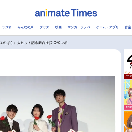
ラジオ
みんなの声
グッズ
映画
マンガ・ラノベ
ゲーム・アプリ
音楽
メ
声優
ラジオ
み
ユのばら』大ヒット記念舞台挨拶 公式レポ
コスプレ
2.5次元
配信
アニメ映画一覧
今期アニメ曜日別一覧
実写化映画一覧
春アニメ
男性声優/女性声優一覧
夏アニメ
FOLLOW US