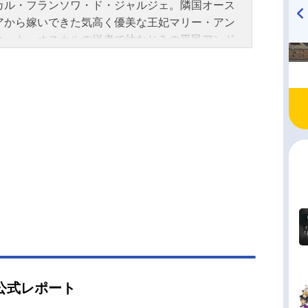
カル・フランソワ・ド・ジャルジェ。隣国オース
アから嫁いできた気高く優美な王妃マリー・アン
TVアニメ『戦隊大失格』
ハイキュー!! 烏野高校放送部!
ネット。オスカルの従者で幼なじみの平民アンド
radio 大直会 2nd season
グランディエ。容姿端麗で知性的なスウェーデン
爵ハンス・アクセル・フォン・フェルゼン。彼ら
華を誇る18世紀後半のフランス・ベルサイユで出
、時代に翻弄されながらも、それぞれの運命を美
生きる。作品名ベルサイユのばら（映画）放送形
場版アニメシリーズベルサイユのばらスケジュー
025年1月31日（金）キャストオスカル・フランソ
ド・ジャルジェ：沢城みゆきマリー・アントワネ
：平野綾アンドレ・グランディエ：豊永利行ハン
アクセル・フォン・フェルゼン：加藤和樹アラ
ド・ソワソン：武内駿輔フローリアン・ド・ジェ
デル：江口拓也ベルナール・シャトレ：入野自由
16世：落合福嗣ジャルジェ将軍：銀河万丈マロ
田中真弓ノアイユ夫人：平野文ルイ15世：大塚芳
公式レポート
ザリー：早見沙織ダグー大佐：山野井仁ブイエ将