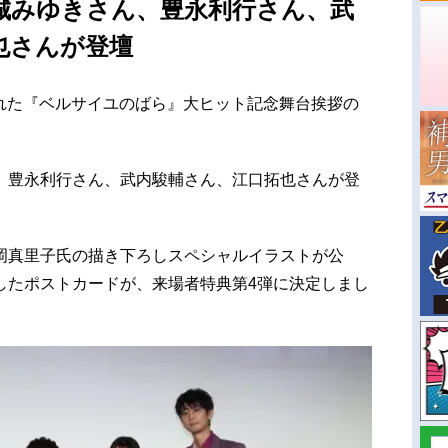
城みゆきさん、豊永利行さん、武
也さんが登壇
催された『ベルサイユのばら』大ヒット記念舞台挨拶の
、豊永利行さん、武内駿輔さん、江口拓也さんが登
岡真里子氏の描き下ろしスペシャルイラストが公
したポストカードが、来場者特典第4弾に決定しまし