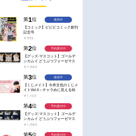
1
第
位
発売中
【コミック】ビビビコミック創刊
記念号
￥935
2
第
位
予約受付中
【グッズ-マスコット】ゴールデ
ンカムイ どうぶつフォーゼマス
コット 4.尾形百之助【再販】
￥1,980
3
第
位
発売中
【くじメイト】今井文也のくじメ
イトVol.4～チャラめに見える幼
馴染、実は一途で独占欲が強いん
￥1,100
です～
4
第
位
予約受付中
【グッズ-マスコット】ゴールデ
ンカムイ どうぶつフォーゼマス
コット 5.月島軍曹【再販】
￥1,980
5
第
位
予約受付中