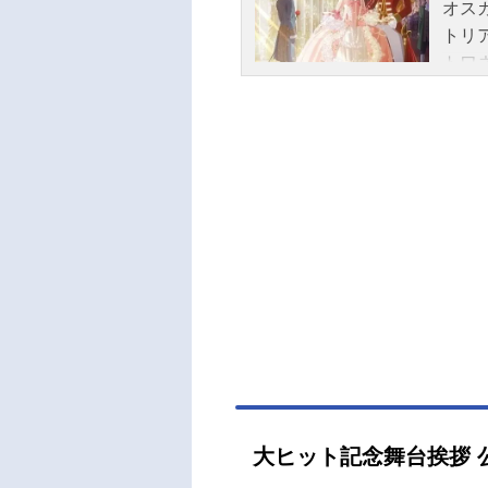
オス
トリ
トワ
レ・
の伯
は栄
会い
しく
態劇
ル2
ワ・
ット
ス・
ン・
ロー
ルイ
ン：
大ヒット記念舞台挨拶 
忠ロ