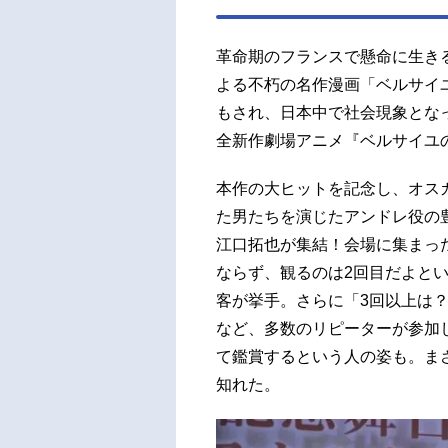
軍：
ル：
革命期のフランスで懸命に生き
ーズ：
よる不朽の名作漫画「ベルサイ
もされ、日本中で社会現象とな
全新作劇場アニメ『ベルサイユ
本作の大ヒットを記念し、オス
た男たちを演じたアンドレ役の
江口拓也が集結！会場に集まっ
ならず、観るのは2回目だよと
客が挙手。さらに「3回以上は
など、多数のリピーターが参加
て鑑賞するという人の姿も。ま
知れた。