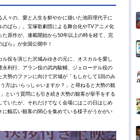
大塚明夫ジャルジェ夫人：島本須美ロベスピエー
小野賢章ルイ・ジョゼフ：徳井青空マリー・テレ
る人々の、愛と人生を鮮やかに描いた池田理代子に
田中美海ラ...
ユのばら」。宝塚歌劇団による舞台化やTVアニメ化
った原作が、連載開始から50年以上の時を経て、完
のばら』が全国公開中！
カル役を演じた沢城みゆきの元に、オスカルを愛し
豊永利行、アラン役の武内駿輔、ジェローデル役の
た大勢のファンに向けて沢城が「もしかして1回のみ
いう方はいらっしゃいますか？」と尋ねると大勢の観
？」という質問にも引き続き大勢の観客が挙手をする
していたが、それだけでなく会場にはこの日はじめ
さに幅広い観客の関心を集めている様子がうかがい