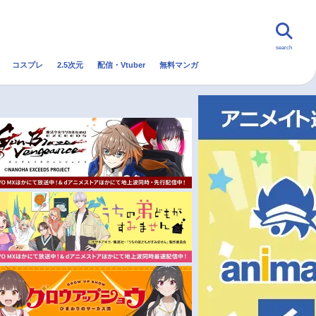
search
コスプレ
2.5次元
配信・Vtuber
無料マンガ
んなの声
グッズ
映画
・Vtuber
トレンド
無料マンガ
秋アニメ
冬アニメ