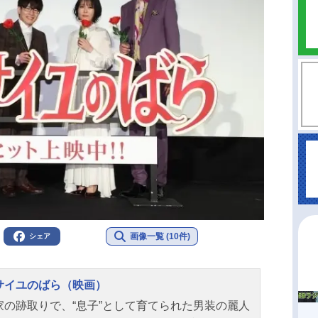
画像一覧 (10件)
シェア
サイユのばら（映画）
家の跡取りで、“息子”として育てられた男装の麗人