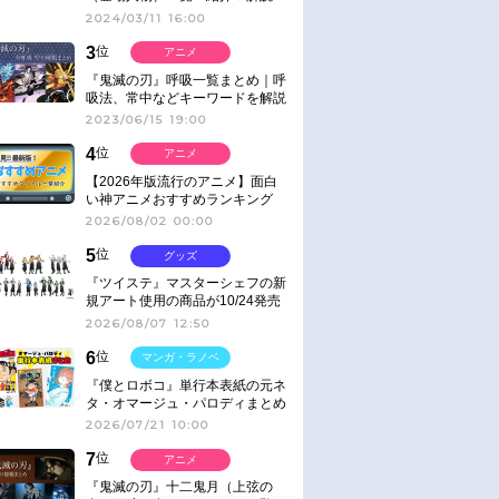
2024/03/11 16:00
3
位
アニメ
『鬼滅の刃』呼吸一覧まとめ｜呼
吸法、常中などキーワードを解説
2023/06/15 19:00
4
位
アニメ
【2026年版流行のアニメ】面白
い神アニメおすすめランキング
【名作・話題作】｜ジャンル別人
2026/08/02 00:00
気作品をピックアップ
5
位
グッズ
『ツイステ』マスターシェフの新
規アート使用の商品が10/24発売
2026/08/07 12:50
6
位
マンガ・ラノベ
『僕とロボコ』単行本表紙の元ネ
タ・オマージュ・パロディまとめ
2026/07/21 10:00
7
位
アニメ
『鬼滅の刃』十二鬼月（上弦の