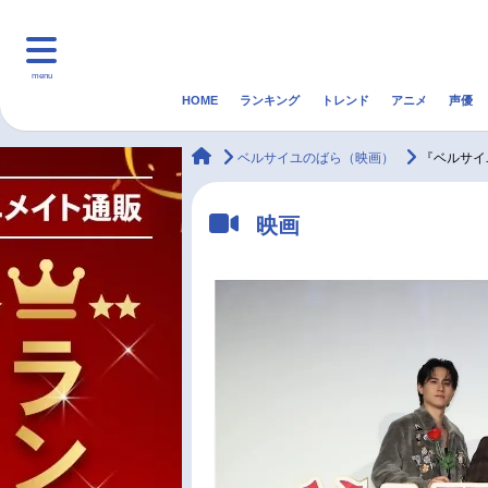
menu
HOME
ランキング
トレンド
アニメ
声優
HOME
ランキング
アニ
animateTimes
ベルサイユのばら（映画）
『ベルサイ
マンガ・ラノベ
ゲーム・アプリ
音楽
映画
最新記事一覧
アニメ記事一覧
声優記事一覧