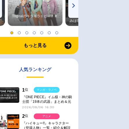
Trignalのキラキラ☆ビートＲ
森久保祥太郎×浪川大輔 つま
みは塩だけ
もっと見る
人気ランキング
1
位
マンガ・ラノベ
『ONE PIECE』イム様・神の騎
士団「19本の武器」まとめ＆元
ネタ
2026/08/06 16:30
2
位
アニメ
『ハイキュー!!』キャラクター
（登場人物）一覧・紹介＆解説