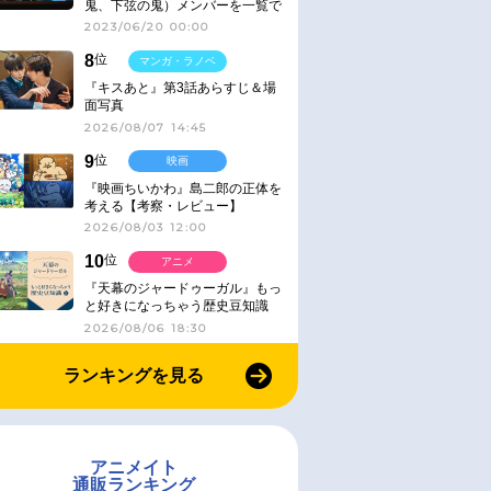
鬼、下弦の鬼）メンバーを一覧で
紹介＆解説（登場鬼の情報まと
2023/06/20 00:00
め）
8
位
マンガ・ラノベ
『キスあと』第3話あらすじ＆場
面写真
2026/08/07 14:45
9
位
映画
『映画ちいかわ』島二郎の正体を
考える【考察・レビュー】
2026/08/03 12:00
10
位
アニメ
『天幕のジャードゥーガル』もっ
と好きになっちゃう歴史豆知識
2026/08/06 18:30
ランキングを見る
アニメイト
通販ランキング