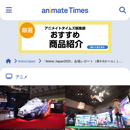
HOME
ランキング
アニメ
声優
ラジオ
みんなの声
グッズ
映画
animateTimes
AnimeJapan
「Anime Japan2025」会場レポート（東4-6ホール）|『呪術廻戦』など人気作品が盛りだくさん【AJ2025】
アニメ
マンガ・ラノベ
ゲーム・アプリ
音楽
コスプレ
2.5次元
配信・Vtuber
トレンド
無料マンガ
最新記事一覧
アニメ記事一覧
声優記事一覧