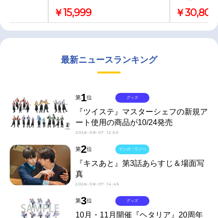
￥15,999
￥30,800
最新ニュースランキング
1
第
位
グッズ
『ツイステ』マスターシェフの新規ア
ート使用の商品が10/24発売
2026-08-07 12:50
2
第
位
マンガ・ラノベ
『キスあと』第3話あらすじ＆場面写
真
2026-08-07 14:45
3
第
位
グッズ
10月・11月開催『ヘタリア』20周年