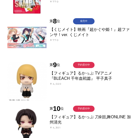
￥770
8
第
位
発売中
【くじメイト】映画『超かぐや姫！』超ファ
ンサ！ver. くじメイト
￥770
9
第
位
予約受付中
【フィギュア】るかっぷ TVアニメ
『BLEACH 千年血戦篇』 平子真子
￥4,020
10
第
位
予約受付中
【フィギュア】るかっぷ 刀剣乱舞ONLINE 加
州清光
￥4,301