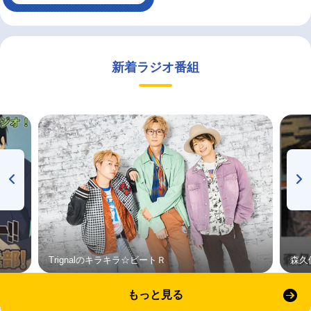
新着ラジオ番組
Trignalのキラキラ☆ビートＲ
森久
もっと見る