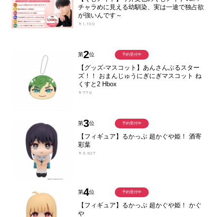
チャラめに見える幼馴染、実は一途で独占欲
が強いんです～
￥1,100
2
第
位
予約受付中
【グッズ-マスコット】あんさんぶるスター
ズ！！ おまんじゅうにぎにぎマスコット ね
くすと2 Hbox
￥770
3
第
位
予約受付中
【フィギュア】るかっぷ 超かぐや姫！ 酒寄
彩葉
￥3,927
4
第
位
予約受付中
【フィギュア】るかっぷ 超かぐや姫！ かぐ
や