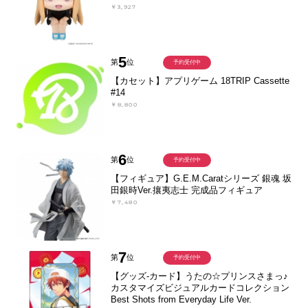
￥3,927
5
第
位
予約受付中
【カセット】アプリゲーム 18TRIP Cassette
#14
￥8,800
6
第
位
予約受付中
【フィギュア】G.E.M.Caratシリーズ 銀魂 坂
田銀時Ver.攘夷志士 完成品フィギュア
￥7,480
7
第
位
予約受付中
【グッズ-カード】うたの☆プリンスさまっ♪
カスタマイズビジュアルカードコレクション
Best Shots from Everyday Life Ver.