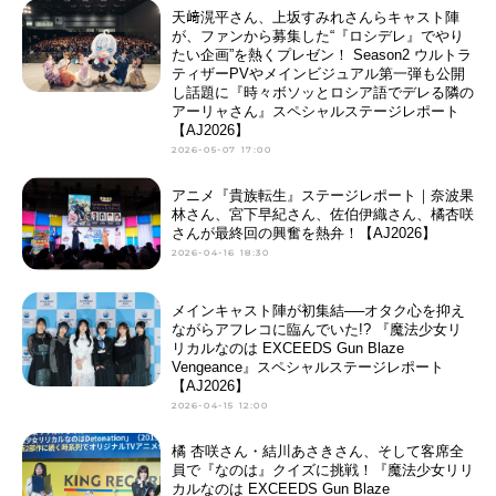
天﨑滉平さん、上坂すみれさんらキャスト陣
が、ファンから募集した“『ロシデレ』でやり
たい企画”を熱くプレゼン！ Season2 ウルトラ
ティザーPVやメインビジュアル第一弾も公開
し話題に『時々ボソッとロシア語でデレる隣の
アーリャさん』スペシャルステージレポート
【AJ2026】
2026-05-07 17:00
アニメ『貴族転生』ステージレポート｜奈波果
林さん、宮下早紀さん、佐伯伊織さん、橘杏咲
さんが最終回の興奮を熱弁！【AJ2026】
2026-04-16 18:30
メインキャスト陣が初集結──オタク心を抑え
ながらアフレコに臨んでいた!? 『魔法少女リ
リカルなのは EXCEEDS Gun Blaze
Vengeance』スペシャルステージレポート
【AJ2026】
2026-04-15 12:00
橘 杏咲さん・結川あさきさん、そして客席全
員で『なのは』クイズに挑戦！『魔法少女リリ
カルなのは EXCEEDS Gun Blaze