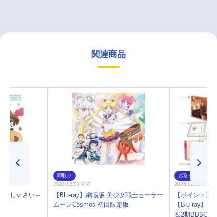
関連商品
即取り
お取り寄せ
2023/12/20 発売
2025/11/05 発売
かんしゃさい～
【Blu-ray】劇場版 美少女戦士セーラー
【ポイント還元
ムーンCosmos 初回限定版
【Blu-ray
＆2期BDBOX