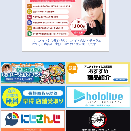
【くじメイト】今井文也のくじメイトVol.4～チャラめ
に見える幼馴染、実は一途で独占欲が強いんです～