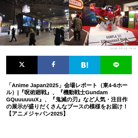
アニメ映画一覧
実写化映画一覧
今期アニメ曜日別一覧
春アニメ
夏アニメ
2025-03-22 19:15
秋アニメ
冬アニメ
男性声優/女性声優一覧
FOLLOW US
「Anime Japan2025」会場レポート（東4-6ホー
ル）|『呪術廻戦』、『機動戦士Gundam
GQuuuuuuX』、『鬼滅の刃』など人気・注目作
の展示が盛りだくさんなブースの模様をお届け！
【アニメジャパン2025】