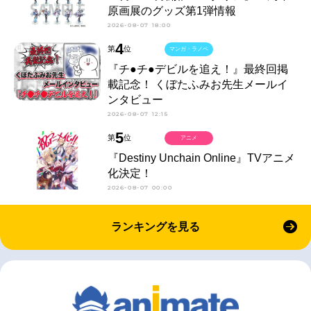
原画展のグッズ第1弾情報
2026-08-07 18:00
4
第
位
マンガ・ラノベ
『チ●チ●デビルを追え！』最終回掲
載記念！ くぼたふみお先生メールイ
ンタビュー
2026-08-07 12:15
5
第
位
アニメ
『Destiny Unchain Online』TVアニメ
化決定！
2026-08-07 00:00
ランキングを見る