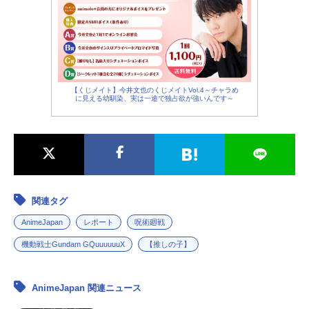
【くじメイト】今井文也のくじメイトVol.4～チャラめ
に見える幼馴染、実は一途で独占欲が強いんです～
関連タグ
AnimeJapan
レポート
呪術廻戦
機動戦士Gundam GQuuuuuuX
【推しの子】
AnimeJapan 関連ニュース