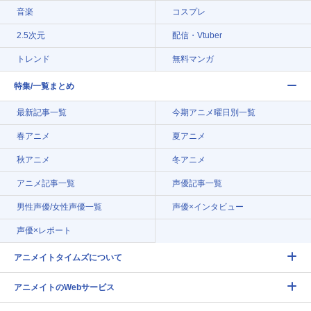
音楽
コスプレ
2.5次元
配信・Vtuber
トレンド
無料マンガ
特集/一覧まとめ
最新記事一覧
今期アニメ曜日別一覧
春アニメ
夏アニメ
秋アニメ
冬アニメ
アニメ記事一覧
声優記事一覧
男性声優/女性声優一覧
声優×インタビュー
声優×レポート
アニメイトタイムズについて
アニメイトのWebサービス