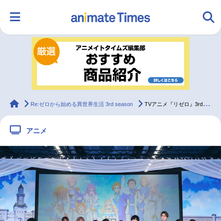
HOME
ランキング
アニメ
声優
ラジオ
みんなの声
グッズ
映画
animateTimes
Re:ゼロから始める異世界生活 3rd season
TVアニメ『リゼロ』3rd season SPイベントレポート
アニメ
マンガ・ラノベ
ゲーム・アプリ
音楽
コスプレ
2.5次元
配信・Vtuber
トレンド
無料マンガ
最新記事一覧
アニメ記事一覧
声優記事一覧