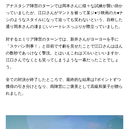
アナスタシア陣営のターンでは岡本さんに様々な試練が襲い掛か
っていましたが、江口さんがマントを被って某ジ●リ映画のカ●ナ
シのようなスタイルになって迫っても笑わないという、自称した
通り岡本さんの凄まじいハートレスっぷりが際立っていました。
対するエミリア陣営のターンでは、新井さんがヨーヨーを手に
「スケバン刑事！」と目前で寸劇を見せたことで江口さんはほん
の数秒であっけなく撃沈。とはいえこれはズルいといいますか、
江口さんでなくとも笑ってしまうような一幕だったことでしょ
う。
全ての対決が終了したところで、最終的な結果は7ポイントずつ
獲得の引き分けとなり、両陣営にご褒美として高級和菓子が贈ら
れました。