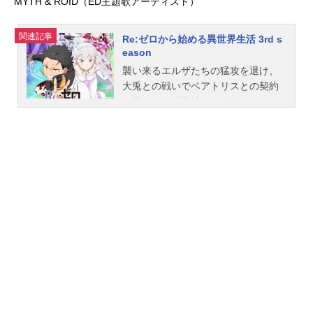
MYTH & ROID（ED主題歌アーティスト）
関連記事
Re:ゼロから始める異世界生活 3rd s
eason
襲い来るエルザたちの猛攻を退け、
大兎との戦いでベアトリスとの契約
を果たした「聖域」の解放から1年が
過ぎた。王選に臨むエミリア陣営は
一致団結、充実した日々を送ってい
たナツキ・スバルだったが、平穏は
使者によって届けられた一枚の書状
によって終わりを告げる。それは王
選候補者の一人、アナスタシアがエ
ミリアへ宛てたルグニカの五大都市
に数えられる水門都市プリステラへ
の招待状だった。招待を受け、プリ
ステラへ向かうスバルたち一行を待
っていたのは様々な再会。一つは意
外な、一つは意図せぬ、そして一つ
は来るべき。水面下で蠢く悪意の胎