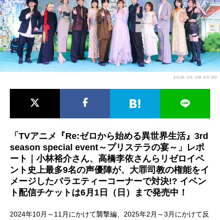
アニメ映画一覧
実写化映画一覧
今期アニメ曜日別一覧
春アニメ
夏アニメ
2025-05-28 20:00
秋アニメ
冬アニメ
男性声優/女性声優一覧
FOLLOW US
「TVアニメ『Re:ゼロから始める異世界生活』3rd
season special event～プリステラの宴～」レポ
ート｜小林裕介さん、高橋李依さんらリゼロイベ
ント史上最多9名の声優陣が、大罪司教の権能をイ
メージしたバラエティーコーナーで対決!? イベン
ト配信チケットは6月1日（日）まで発売中！
2024年10月～11月にかけて襲撃編、2025年2月～3月にかけて反