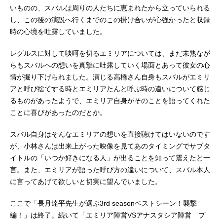
いものの、スバルは周りの人たちに恵まれたから立っていられる
し、この後の演説へ行くまでのこの掛け合いが心強かったと収録
時の心境を吐露していました。
レグルスに対して啖呵を切るエミリアについては、まだ未熟なが
らもスバルへの想いを真摯に吐露していく場面とあって彼女の心
情が掘り下げられました。演じる高橋さん自身もスバルがエミリ
アと呼び捨てする時とエミリアたんと呼ぶ時の違いについて感じ
るものがあったようで、エミリア自身がそのことを語ってくれた
ことに喜びがあったのだとか。
スバル自身はそんなエミリアの想いを直接聴けてはいないのです
が、小林さんは出来上がった映像を見てあのタイミングでサブタ
イトルの「いつか好きになる人」が出ることを知って震えたと一
言。また、エミリアが語った呼び方の違いについて、スバル本人
に言ってあげて欲しいと切実に望んでいました。
ここで「長月達平先生が選ぶ3rd seasonベストシーン！襲撃
編！」は終了。続いて「エミリア陣営VSアナスタシア陣営 プ