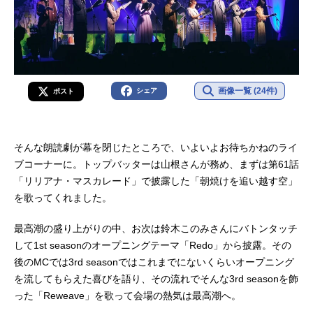
画像一覧 (24件)
シェア
ポスト
そんな朗読劇が幕を閉じたところで、いよいよお待ちかねのライ
ブコーナーに。トップバッターは山根さんが務め、まずは第61話
「リリアナ・マスカレード」で披露した「朝焼けを追い越す空」
を歌ってくれました。
最高潮の盛り上がりの中、お次は鈴木このみさんにバトンタッチ
して1st seasonのオープニングテーマ「Redo」から披露。その
後のMCでは3rd seasonではこれまでにないくらいオープニング
を流してもらえた喜びを語り、その流れでそんな3rd seasonを飾
った「Reweave」を歌って会場の熱気は最高潮へ。