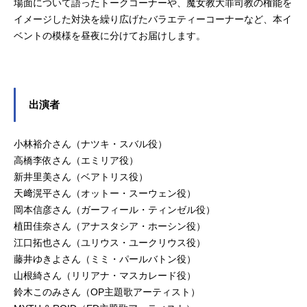
場面について語ったトークコーナーや、魔女教大罪司教の権能を
イメージした対決を繰り広げたバラエティーコーナーなど、本イ
ベントの模様を昼夜に分けてお届けします。
出演者
小林裕介さん（ナツキ・スバル役）
高橋李依さん（エミリア役）
新井里美さん（ベアトリス役）
天﨑滉平さん（オットー・スーウェン役）
岡本信彦さん（ガーフィール・ティンゼル役）
植田佳奈さん（アナスタシア・ホーシン役）
江口拓也さん（ユリウス・ユークリウス役）
藤井ゆきよさん（ミミ・パールバトン役）
山根綺さん（リリアナ・マスカレード役）
鈴木このみさん（OP主題歌アーティスト）