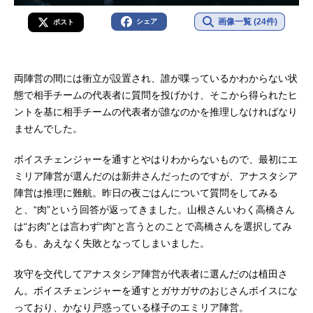
画像一覧 (24件)
シェア
ポスト
両陣営の間には衝立が設置され、誰が喋っているかわからない状
態で相手チームの代表者に質問を投げかけ、そこから得られたヒ
ントを基に相手チームの代表者が誰なのかを推理しなければなり
ませんでした。
ボイスチェンジャーを通すとやはりわからないもので、最初にエ
ミリア陣営が選んだのは新井さんだったのですが、アナスタシア
陣営は推理に難航。昨日の夜ごはんについて質問をしてみる
と、“肉”という回答が返ってきました。山根さんいわく高橋さん
は“お肉”とは言わず“肉”と言うとのことで高橋さんを選択してみ
るも、あえなく失敗となってしまいました。
攻守を交代してアナスタシア陣営が代表者に選んだのは植田さ
ん。ボイスチェンジャーを通すとガサガサのおじさんボイスにな
っており、かなり戸惑っている様子のエミリア陣営。