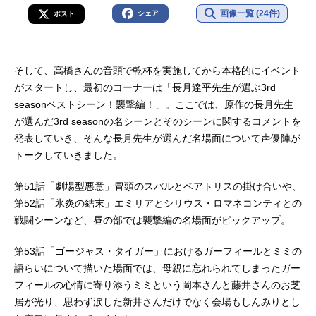
画像一覧 (24件)
シェア
ポスト
そして、高橋さんの音頭で乾杯を実施してから本格的にイベント
がスタートし、最初のコーナーは「長月達平先生が選ぶ3rd
seasonベストシーン！襲撃編！」。ここでは、原作の長月先生
が選んだ3rd seasonの名シーンとそのシーンに関するコメントを
発表していき、そんな長月先生が選んだ名場面について声優陣が
トークしていきました。
第51話「劇場型悪意」冒頭のスバルとベアトリスの掛け合いや、
第52話「氷炎の結末」エミリアとシリウス・ロマネコンティとの
戦闘シーンなど、昼の部では襲撃編の名場面がピックアップ。
第53話「ゴージャス・タイガー」におけるガーフィールとミミの
語らいについて描いた場面では、母親に忘れられてしまったガー
フィールの心情に寄り添うミミという岡本さんと藤井さんのお芝
居が光り、思わず涙した新井さんだけでなく会場もしんみりとし