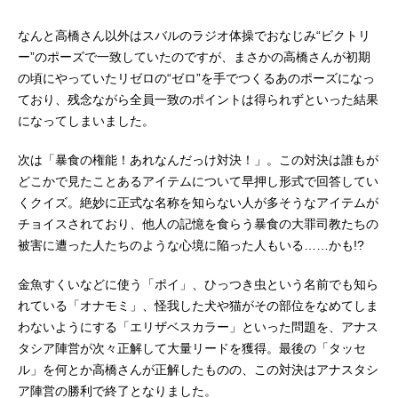
なんと高橋さん以外はスバルのラジオ体操でおなじみ“ビクトリ
ー”のポーズで一致していたのですが、まさかの高橋さんが初期
の頃にやっていたリゼロの“ゼロ”を手でつくるあのポーズになっ
ており、残念ながら全員一致のポイントは得られずといった結果
になってしまいました。
次は「暴食の権能！あれなんだっけ対決！」。この対決は誰もが
どこかで見たことあるアイテムについて早押し形式で回答してい
くクイズ。絶妙に正式な名称を知らない人が多そうなアイテムが
チョイスされており、他人の記憶を食らう暴食の大罪司教たちの
被害に遭った人たちのような心境に陥った人もいる……かも!?
金魚すくいなどに使う「ポイ」、ひっつき虫という名前でも知ら
れている「オナモミ」、怪我した犬や猫がその部位をなめてしま
わないようにする「エリザベスカラー」といった問題を、アナス
タシア陣営が次々正解して大量リードを獲得。最後の「タッセ
ル」を何とか高橋さんが正解したものの、この対決はアナスタシ
ア陣営の勝利で終了となりました。