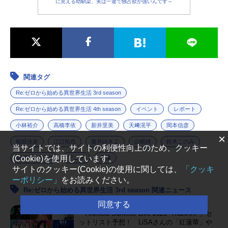
に見える幼馴染、実は一途で独占欲が強いんです～
関連タグ
Re:ゼロから始める異世界生活 3rd season
Re:ゼロから始める異世界生活 4th season
イベント
レポート
小林裕介
高橋李依
新井里美
天﨑滉平
岡本信彦
×
植田佳奈
江口拓也
藤井ゆきよ
山根綺
鈴木このみ
当サイトでは、サイトの利便性向上のため、クッキー
(Cookie)を使用しています。
MYTH & ROID
アニメ
声優
サイトのクッキー(Cookie)の使用に関しては、
「クッキ
ーポリシー」
をお読みください。
Re:ゼロから始める異世界生活 3rd season 関連ニュース
同意する
「Animelo Summer Live 2025 “ThanXX!”」セ
ットリスト予想！ LiSAさんの「紅蓮華」や