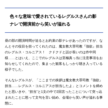
動と降りかかる未曾有の危機。少年
は再び過酷な運命に立ち向かう。作
品名Re:ゼロから始める異世界生活3r
色々な意味で愛されているレグルスさんの影
dseason放送形態TVアニメシリーズ
Re:ゼロから始める異世界生活スケジ
ナレで開演前から笑いが溢れる
ュール襲撃編：2024年10月2日
（水）～2024年11月20日（水）反撃
編：2025年2月5日（水）～2025年3
昼の部の開演時間が迫るとお約束の影ナレがあったのですが、な
月26日（水）TOKYOMX・AT-Xほか
んとその役目を担ってくれたのは、魔女教大罪司教『強欲』担当
【第1話先行上映】2024年8月30日
のレグルス・コルニアス！ クドクドと話が長いのは作中同
（金）2週間限定公開話数全16話キャ
様……とはいえ、ここでのレグルスは至極真っ当に注意事項をお
ストナツキ・スバル：小林裕介エミ
知らせしてくれたので、集まった観客もしっかり聴き入っている
リア：高橋李依ベアトリス：新井里
様子でした。
美ガーフィール・ティンゼル：岡本
信彦オットー・スーウェン：天﨑滉
そんなレグルスが、「ここまでの挨拶は魔女教大罪司教『強欲』
平フェルト：赤﨑千夏ラインハル
担当……レグルス・コルニアスが担当したよ」とコメントを締め
ト・ヴ...
たと思いきや、“担当”と1文の中で2回言ったことについて突っ込
まれたことに怒って文句を言い始め、会場から笑い声が溢れる事
態に。