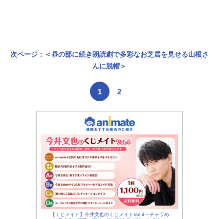
次ページ：＜昼の部に続き朗読劇で多彩なお芝居を見せる山根さ
んに脱帽＞
1
2
【くじメイト】今井文也のくじメイトVol.4～チャラめ