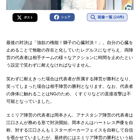
画像一覧 (24件)
シェア
ポスト
最後の対決は「強欲の権能！獅子の心臓対決！」。自分の心臓を
止めることで無敵の存在と化していたレグルスになぞらえ、両陣
営の代表者は相手チームの様々なアクションに時間を止めたとい
う設定で笑わずに耐えなければなりません。
笑わずに耐えきった場合は代表者が所属する陣営が勝利となり、
笑ってしまった場合は相手陣営の勝利となります。なお、代表者
の身体に触れることはNGのため、くすぐりなどの直接攻撃は不
可能となっていました。
エミリア陣営の代表者は岡本さん、アナスタシア陣営の代表者は
江口さんが務める形で対決開始。岡本さんはハートレス声優を自
称、対する江口さんもミスターポーカーフェイスを自称して自信
を覗かせていましたが、最終的にはエミリア陣営の勝利という結