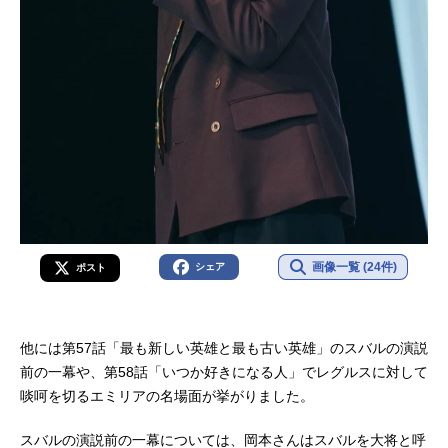
画像一覧 (24件)
シェア
ポスト
他には第57話「最も新しい英雄と最も古い英雄」のスバルの演説
前の一幕や、第58話「いつか好きになる人」でレグルスに対して
啖呵を切るエミリアの名場面が挙がりました。
スバルの演説前の一幕については、岡本さんはスバルを大将と呼