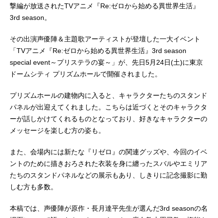
撃編が放送されたTVアニメ『Re:ゼロから始める異世界生活』
3rd season。
その出演声優陣＆主題歌アーティストが登壇した一大イベント
「TVアニメ『Re:ゼロから始める異世界生活』3rd season
special event～プリステラの宴～」が、先日5月24日(土)に東京
ドームシティ プリズムホールで開催されました。
プリズムホールの建物内に入ると、キャラクターたちのスタンド
パネルが出迎えてくれました。こちらは近づくとそのキャラクタ
ーが話しかけてくれるものとなっており、好きなキャラクターの
メッセージを楽しむ方の姿も。
また、会場内には新たな『リゼロ』の関連グッズや、今回のイベ
ントのために描きおろされた衣装を身に纏ったスバルやエミリア
たちのスタンドパネルなどの展示もあり、しきりに記念撮影に勤
しむ方も多数。
本稿では、声優陣が原作・長月達平先生が選んだ3rd seasonの名