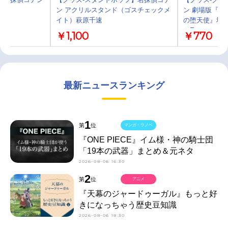
ン アクリルスタンド（ゴスチェックメ
ン 劇場版『名
イト）萩原千速
の堕天使』場
トE
￥1,100
￥770
最新ニュースランキング
1
第
位
マンガ・ラノベ
『ONE PIECE』イム様・神の騎士団
「19本の武器」まとめ＆元ネタ
2026-08-06 16:30
2
第
位
アニメ
『天幕のジャードゥーガル』もっと好
きになっちゃう歴史豆知識
2026-08-06 18:30