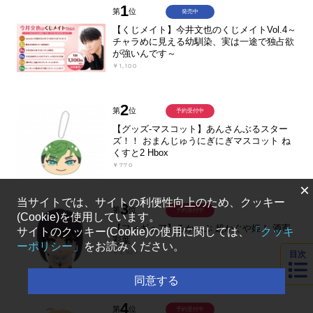
1
第
位
発売中
【くじメイト】今井文也のくじメイトVol.4～
チャラめに見える幼馴染、実は一途で独占欲
が強いんです～
￥1,100
2
第
位
予約受付中
【グッズ-マスコット】あんさんぶるスター
ズ！！ おまんじゅうにぎにぎマスコット ね
くすと2 Hbox
￥770
×
当サイトでは、サイトの利便性向上のため、クッキー
3
第
位
予約受付中
(Cookie)を使用しています。
【フィギュア】るかっぷ 超かぐや姫！ 酒寄
サイトのクッキー(Cookie)の使用に関しては、
「クッキ
彩葉
ーポリシー」
をお読みください。
￥3,927
目次
同意する
4
第
位
予約受付中