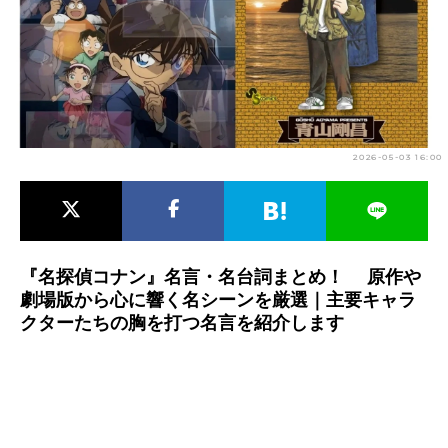
アニメ映画一覧
実写化映画一覧
今期アニメ曜日別一覧
春アニメ
夏アニメ
2026-05-03 16:00
秋アニメ
冬アニメ
男性声優/女性声優一覧
FOLLOW US
『名探偵コナン』名言・名台詞まとめ！ 原作や
劇場版から心に響く名シーンを厳選｜主要キャラ
クターたちの胸を打つ名言を紹介します