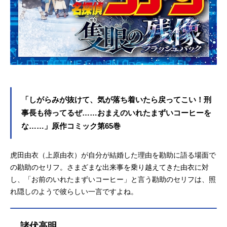
「しがらみが抜けて、気が落ち着いたら戻ってこい！刑
事長も待ってるぜ……おまえのいれたまずいコーヒーを
な……」原作コミック第65巻
虎田由衣（上原由衣）が自分が結婚した理由を勘助に語る場面で
の勘助のセリフ。さまざまな出来事を乗り越えてきた由衣に対
し、「お前のいれたまずいコーヒー」と言う勘助のセリフは、照
れ隠しのようで彼らしい一言ですよね。
諸伏高明