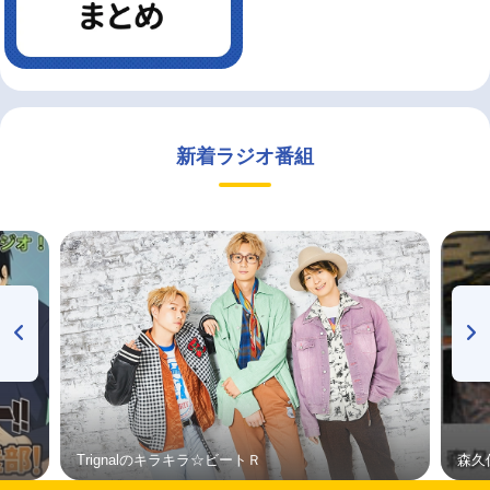
新着ラジオ番組
Trignalのキラキラ☆ビートＲ
森久