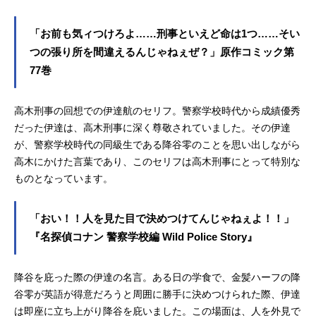
「お前も気ィつけろよ……刑事といえど命は1つ……そい
つの張り所を間違えるんじゃねぇぜ？」原作コミック第
77巻
高木刑事の回想での伊達航のセリフ。警察学校時代から成績優秀
だった伊達は、高木刑事に深く尊敬されていました。その伊達
が、警察学校時代の同級生である降谷零のことを思い出しながら
高木にかけた言葉であり、このセリフは高木刑事にとって特別な
ものとなっています。
「おい！！人を見た目で決めつけてんじゃねぇよ！！」
『名探偵コナン 警察学校編 Wild Police Story』
降谷を庇った際の伊達の名言。ある日の学食で、金髪ハーフの降
谷零が英語が得意だろうと周囲に勝手に決めつけられた際、伊達
は即座に立ち上がり降谷を庇いました。この場面は、人を外見で