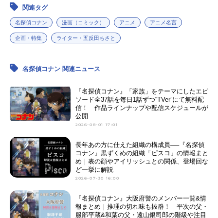
関連タグ
名探偵コナン
漫画（コミック）
アニメ
アニメ名言
企画・特集
ライター・五反田ちさと
名探偵コナン 関連ニュース
『名探偵コナン』「家族」をテーマにしたエピ
ソード全37話を毎日1話ずつ“TVer”にて無料配
信！ 作品ラインナップや配信スケジュールが
公開
2026-08-01 17:01
長年あの方に仕えた組織の構成員──『名探偵
コナン』黒ずくめの組織「ピスコ」の情報まと
め｜表の顔やアイリッシュとの関係、登場回な
ど一挙に解説
2026-07-30 16:00
『名探偵コナン』大阪府警のメンバー一覧&情
報まとめ｜推理の切れ味も抜群！ 平次の父・
服部平蔵&和葉の父・遠山銀司郎の階級や注目