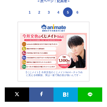
＜次ページ：妃英理＞
1
2
3
4
5
6
【くじメイト】今井文也のくじメイトVol.4～チャラめ
に見える幼馴染、実は一途で独占欲が強いんです～