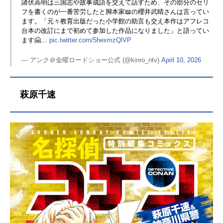
諸伏高明は三国志や故事成語を交えて話すため、その部分のセリ
フを書くのが一番苦労したと脚本家📖の櫻井武晴さんは言ってい
ます。「元々教育出版だった小学館の助言も交え本作はアフレコ
台本の改訂にまで初めて参加した作品になりました」と語ってい
ます🤗…
pic.twitter.com/5hexmzQlVP
— アンク＠金曜ロードショー公式 (@kinro_ntv)
April 10, 2026
萩原千速