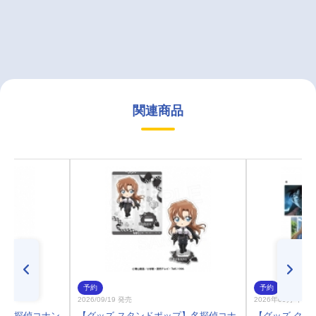
関連商品
予約
予約
2026/09/19 発売
2026年09月 中旬
 名探偵コナン
【グッズ-スタンドポップ】名探偵コナ
【グッズ-クリ