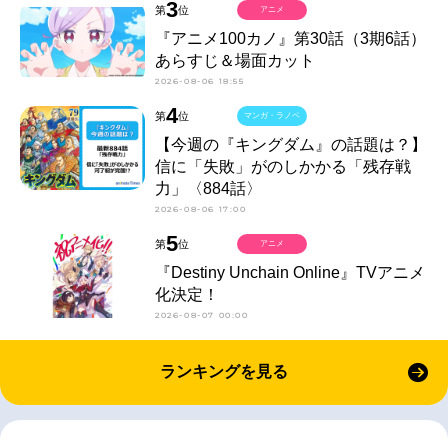
3
第
位
アニメ
『アニメ100カノ』第30話（3期6話）
あらすじ＆場面カット
2026-08-06 18:55
4
第
位
マンガ・ラノベ
【今週の『キングダム』の話題は？】
信に「失敗」がのしかかる「残存戦
力」〈884話〉
2026-08-06 17:00
5
第
位
アニメ
『Destiny Unchain Online』TVアニメ
化決定！
2026-08-07 00:00
ランキングを見る