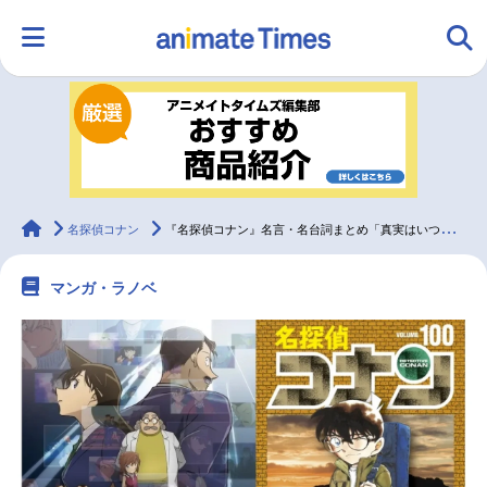
HOME
ランキング
アニメ
声優
ラジオ
みんなの声
グッズ
映画
animateTimes
名探偵コナン
『名探偵コナン』名言・名台詞まとめ「真実はいつもひとつ」
マンガ・ラノベ
マンガ・ラノベ
ゲーム・アプリ
音楽
コスプレ
2.5次元
配信・Vtuber
トレンド
無料マンガ
最新記事一覧
アニメ記事一覧
声優記事一覧