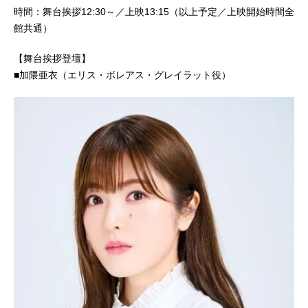
時間：舞台挨拶12:30～／上映13:15（以上予定／上映開始時間全
館共通）
【舞台挨拶登壇】
■加隈亜衣（エリス・ボレアス・グレイラット役）