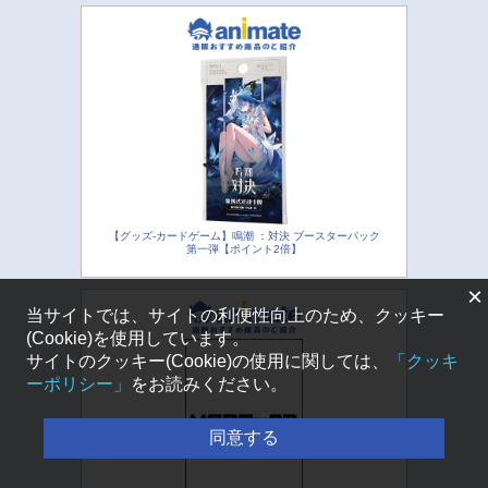
【グッズ-カードゲーム】鳴潮 ：対決 ブースターパック
第一弾【ポイント2倍】
×
当サイトでは、サイトの利便性向上のため、クッキー
(Cookie)を使用しています。
サイトのクッキー(Cookie)の使用に関しては、
「クッキ
ーポリシー」
をお読みください。
同意する