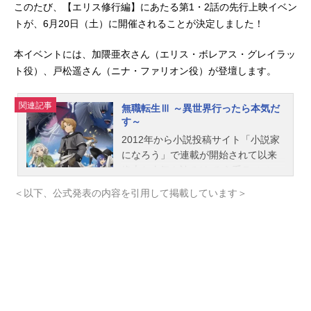
このたび、【エリス修行編】にあたる第1・2話の先行上映イベン
トが、6月20日（土）に開催されることが決定しました！
本イベントには、加隈亜衣さん（エリス・ボレアス・グレイラッ
ト役）、戸松遥さん（ニナ・ファリオン役）が登壇します。
関連記事
無職転生Ⅲ ～異世界行ったら本気だ
す～
2012年から小説投稿サイト「小説家
になろう」で連載が開始されて以来
絶大な人気を誇る“なろう系ラノベの
パイオニア”『無職転生～異世界行っ
＜以下、公式発表の内容を引用して掲載しています＞
たら本気だす～』。理不尽な孫の手
の著による本作は、多くの作品が生
み出されている「異世界転生系ラノ
ベ」「なろう系小説」のまさに先駆
的作品であり、幅広いファンを獲得
している当ジャンルの代表作。働き
もせず他人と関わりもせず、ただ部
屋に引きこもってゲームやネットに