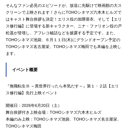
そんなファン必見のエピソードが、放送に先駆けて映画館の大ス
クリーンで上映されます！さらにTOHOシネマズ六本木ヒルズで
はキャスト舞台挨拶も決定！エリス役の加隈亜衣、そして【エリ
ス修行編】に登場する新キャラクター、ニナ・ファリオン役の戸
松遥が登壇し、アフレコ秘話などを披露する予定です。また、
TOHOシネマズ池袋、６月１１日(木)にグランドオープン予定の
TOHOシネマズ名古屋栄、TOHOシネマズ梅田でも本編を上映し
ます。
イベント概要
『無職転生Ⅲ ～異世界行ったら本気だす～』第１・２話【エリ
ス修行編】先行上映イベント
開催日：2026年6月20日（土）
舞台挨拶付き上映会場：TOHOシネマズ六本木ヒルズ
本編のみ上映：TOHOシネマズ池袋、TOHOシネマズ名古屋栄、
TOHOシネマズ梅田