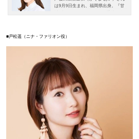
は9月9日生まれ、福岡県出身。『甘
城ブリリアントパーク』の千斗いす
ず役をはじめ、『ひろがるスカイ！
プリキュア』の虹ヶ丘ましろ／キュ
アプリズム役など、人気作品のキャ
■戸松遥（ニナ・ファリオン役）
ラクターを多く演じています。こち
らでは、加隈亜衣さんのオススメ記
事をご紹介！