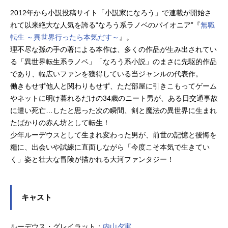
2012年から小説投稿サイト「小説家になろう」で連載が開始さ
れて以来絶大な人気を誇る“なろう系ラノベのパイオニア”『
無職
転生 ～異世界行ったら本気だす～
』。
理不尽な孫の手の著による本作は、多くの作品が生み出されてい
る「異世界転生系ラノベ」「なろう系小説」のまさに先駆的作品
であり、幅広いファンを獲得している当ジャンルの代表作。
働きもせず他人と関わりもせず、ただ部屋に引きこもってゲーム
やネットに明け暮れるだけの34歳のニート男が、ある日交通事故
に遭い死亡…したと思った次の瞬間、剣と魔法の異世界に生まれ
たばかりの赤ん坊として転生！
少年ルーデウスとして生まれ変わった男が、前世の記憶と後悔を
糧に、出会いや試練に直面しながら「今度こそ本気で生きてい
く」姿と壮大な冒険が描かれる大河ファンタジー！
キャスト
ルーデウス・グレイラット：
内山夕実