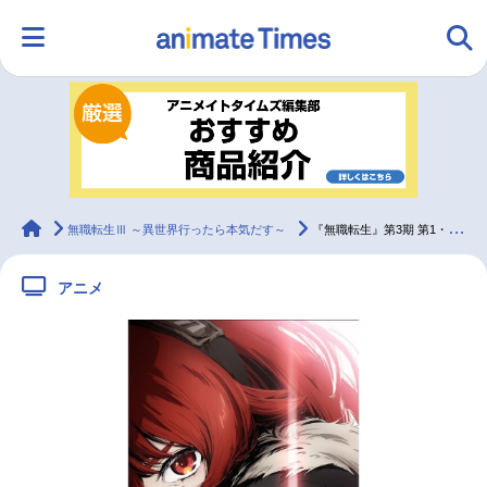
HOME
ランキング
アニメ
声優
ラジオ
みんなの声
グッズ
映画
animateTimes
無職転生Ⅲ ～異世界行ったら本気だす～
『無職転生』第3期 第1・2話の先行上映イベント開催決定
アニメ
マンガ・ラノベ
ゲーム・アプリ
音楽
コスプレ
2.5次元
配信・Vtuber
トレンド
無料マンガ
最新記事一覧
アニメ記事一覧
声優記事一覧