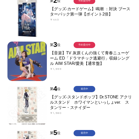
2
第
位
予約受付中
【グッズ-カードゲーム】鳴潮 ：対決 ブース
ターパック第一弾【ポイント2倍】
￥440
3
第
位
予約受付中
【音楽】TV 灰原くんの強くて青春ニューゲ
ーム ED「ドラマチック逃避行」収録シング
ル AIM STAR/愛美【通常盤】
￥1,999
4
第
位
発売中
【グッズ-スタンドポップ】Dr.STONE アクリ
ルスタンド ホワイマンといっしょver. ス
タンリー・スナイダー
￥1,980
5
第
位
発売中