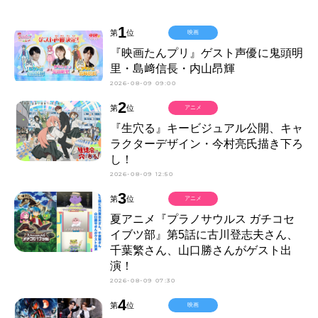
1
第
位
映画
『映画たんプリ』ゲスト声優に鬼頭明
里・島﨑信長・内山昂輝
2026-08-09 09:00
2
第
位
アニメ
『生穴る』キービジュアル公開、キャ
ラクターデザイン・今村亮氏描き下ろ
し！
2026-08-09 12:50
3
第
位
アニメ
夏アニメ『プラノサウルス ガチコセ
イブツ部』第5話に古川登志夫さん、
千葉繁さん、山口勝さんがゲスト出
演！
2026-08-09 07:30
4
第
位
映画