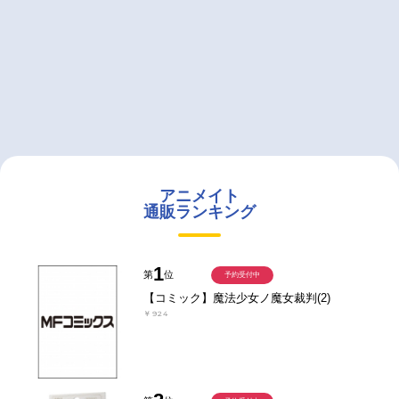
アニメイト
通販ランキング
1
第
位
予約受付中
【コミック】魔法少女ノ魔女裁判(2)
￥924