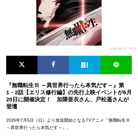
アニメ映画一覧
実写化映画一覧
今期アニメ曜日別一覧
春アニメ
夏アニメ
2026-05-27 18:10
秋アニメ
冬アニメ
男性声優/女性声優一覧
FOLLOW US
『無職転生Ⅲ ～異世界行ったら本気だす～』第
1・2話【エリス修行編】の先行上映イベントが6月
20日に開催決定！ 加隈亜衣さん、戸松遥さんが
登壇
2026年7月5日（日）より放送開始となるTVアニメ『無職転生Ⅲ
～異世界行ったら本気だす～』。