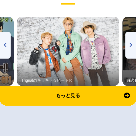
Trignalのキラキラ☆ビートＲ
森久
もっと見る