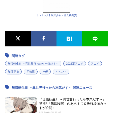
ガル・ファリオン：
稲田徹
ギレーヌ・デドルディア：
豊口めぐみ
オーベール・コルベット：
小西克幸
【コミック】魔法少女ノ魔女裁判(2)
イゾルテ・クルーエル：
日笠陽子
レイダ・リィア：
横尾まり
オルステッド：
津田健次郎
関連タグ
無職転生Ⅲ ～異世界行ったら本気だす～
2026夏アニメ
アニメ
加隈亜衣
戸松遥
声優
イベント
無職転生Ⅲ ～異世界行ったら本気だす～ 関連ニュース
『無職転生Ⅲ ～異世界行ったら本気だす～』
第7話「第四段階」のあらすじ＆先行場面カッ
トが公開！
2026-08-05 19:01