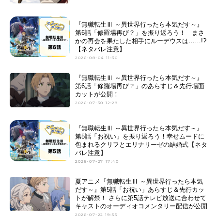
『無職転生Ⅲ ～異世界行ったら本気だす～』
第6話「修羅場再び？」を振り返ろう！ まさ
かの再会を果たした相手にルーデウスは……!?
【ネタバレ注意】
2026-08-04 11:30
『無職転生Ⅲ ～異世界行ったら本気だす～』
第6話「修羅場再び？」のあらすじ＆先行場面
カットが公開！
2026-07-30 12:29
『無職転生Ⅲ ～異世界行ったら本気だす～』
第5話「お祝い」を振り返ろう！幸せムードに
包まれるクリフとエリナリーゼの結婚式【ネタ
バレ注意】
2026-07-27 17:40
夏アニメ『無職転生Ⅲ ～異世界行ったら本気
だす～』第5話「お祝い」あらすじ＆先行カッ
トが解禁！ さらに第5話テレビ放送に合わせて
キャストのオーディオコメンタリー配信が公開
2026-07-22 19:55