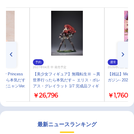
予約
通常
2027年04月 中 発売予定
2026/07/30 発売
 Princess
【美少女フィギュア】無職転生Ⅲ ～異
【雑誌】Megam
ったら本気だす
世界行ったら本気だす～ エリス・ボレ
ガジン- 2026
だニャンVer.
アス・グレイラット 1/7 完成品フィギ
ュア
￥26,796
￥1,760
最新ニュースランキング