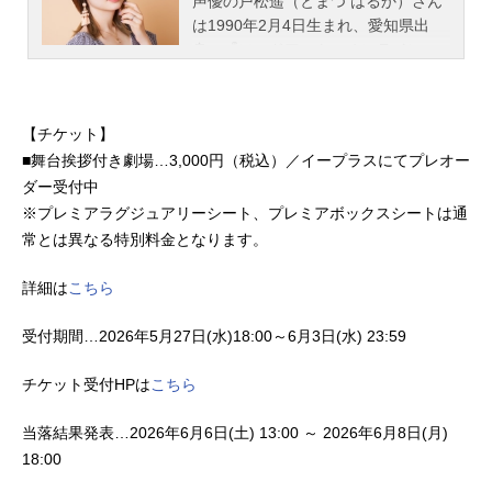
声優の戸松遥（とまつ はるか）さん
は1990年2月4日生まれ、愛知県出
身。『ソードアート・オンライン』
のアスナ役をはじめ、『あの日見た
花の名前を僕達はまだ知らない。』
の安城鳴子役など、人気作品のキャ
【チケット】
ラクターを多く演じています。こち
■舞台挨拶付き劇場…3,000円（税込）／イープラスにてプレオー
らでは、戸松遥さんのオススメ記事
ダー受付中
をご紹介！
※プレミアラグジュアリーシート、プレミアボックスシートは通
常とは異なる特別料金となります。
詳細は
こちら
受付期間…2026年5月27日(水)18:00～6月3日(水) 23:59
チケット受付HPは
こちら
当落結果発表…2026年6月6日(土) 13:00 ～ 2026年6月8日(月)
18:00