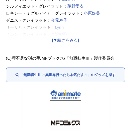
シルフィエット・グレイラット：
茅野愛衣
ロキシー・ミグルディア・グレイラット：
小原好美
ゼニス・グレイラット：
金元寿子
リーリャ・グレイラット：
Lynn
ノルン・グレイラット：
会沢紗弥
アイシャ・グレイラット：
高田憂希
エリナリーゼ・ドラゴンロード：
田中理恵
ザノバ・シーローン：
鶴岡聡
(C)理不尽な孫の手/MFブックス/「無職転生Ⅲ」製作委員会
クリフ・グリモル：
逢坂良太
アリエル・アネモイ・アスラ：
上田麗奈
「無職転生Ⅲ ～異世界行ったら本気だす～」のグッズを探す
ルーク・ノトス・グレイラット：
興津和幸
リニアーナ・デドルディア：
ファイルーズあい
プルセナ・アドルディア：
田中美海
ジュリエット：
諸星すみれ
ナナホシ・シズカ：
若山詩音
エリス・グレイラット：
加隈亜衣
ニナ・ファリオン：
戸松遥