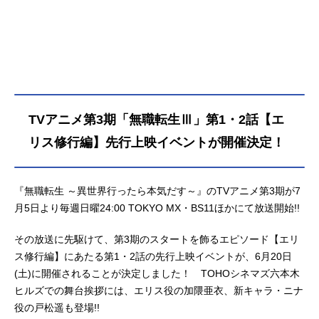
明け暮れるだけの34歳のニート男
が、ある日交通事故に遭い死亡…し
たと思った次の瞬間、剣と魔法の異
世界に生まれたばかりの赤ん坊とし
て転生！少年ルーデウスとして生ま
れ変わった男が、前世の記憶と後悔
を糧に、出会いや試練に直面しなが
TVアニメ第3期「無職転生Ⅲ」第1・2話【エ
ら「今度こそ本気で生きていく」姿
と壮大な冒険が描かれる大河ファン
リス修行編】先行上映イベントが開催決定！
タジー！作品名無職転生Ⅲ～異世界
行ったら本気だす～放送形態TVアニ
メシリーズ無職転生～異世界行った
『無職転生 ～異世界行ったら本気だす～』のTVアニメ第3期が7
ら本気だす～スケジュール2026年7
月5日より毎週日曜24:00 TOKYO MX・BS11ほかにて放送開始!!
月5日（日）～TOKYOMX・BS11ほ
かキャストルーデウス・グレイラッ
その放送に先駆けて、第3期のスタートを飾るエピソード【エリ
ト：内山夕実シルフィエット・グレ
ス修行編】にあたる第1・2話の先行上映イベントが、6月20日
イラット：茅野愛衣ロキシー・ミグ
(土)に開催されることが決定しました！ TOHOシネマズ六本木
ルディア・グレイラット：小原好美
ヒルズでの舞台挨拶には、エリス役の加隈亜衣、新キャラ・ニナ
ゼニス・グレイラット：金元寿子リ
役の戸松遥も登場!!
ーリャ・グレイラット：Lynnノル