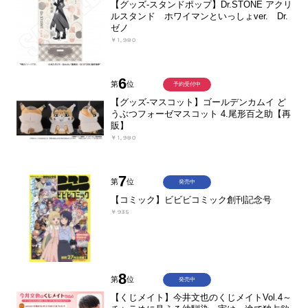
【グッズ-スタンドポップ】Dr.STONE アクリ
ルスタンド ホワイマンといっしょver. Dr.
ゼノ
￥1,980
6
第
位
予約受付中
【グッズ-マスコット】ゴールデンカムイ ど
うぶつフォーゼマスコット 4.尾形百之助【再
販】
￥1,980
7
第
位
発売中
【コミック】ビビビコミック創刊記念号
￥935
8
第
位
発売中
【くじメイト】今井文也のくじメイトVol.4～