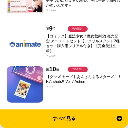
チャラめに見える幼馴染、実は一途で独占欲
が強いんです～
￥1,100
9
第
位
予約受付中
【コミック】魔法少女ノ魔女裁判(2) 発売記
念 アニメイトセット【アクリルスタンド2種
セット購入用シリアル付き】【完全受注生
産】
￥2,684
10
第
位
予約受付中
【グッズ-カード】あんさんぶるスターズ！！
P.A.shots!! Vol.7 Action
￥275
すべて見る