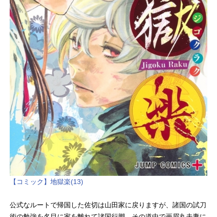
【コミック】地獄楽(13)
公式なルートで帰国した佐切は山田家に戻りますが、諸国の試刀
術の勉強を名目に家を離れて諸国行脚。その道中で画眉丸夫妻に