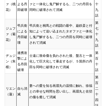
ァ（桃
よる丹
ァと一体化し鬼尸解するも、二つの丹田を
十
花）
田破壊
同時に破壊されて消滅
九
話
第
弔兵衛
弔兵衛と桐馬との戦闘の最中、巌鉄斎と付
ジュフ
七
による
知によって追い込まれたタオファと一体化
ァ（菊
十
丹田破
し鬼尸解するも、二つの丹田を同時に破壊
花）
九
壊
されて消滅
話
連携攻
第
ヂュジ
士遠に致命傷を負わされた後、盤古と一体
撃によ
百
ン（朱
化して巨大化して暴走するが、５箇所の丹
る丹田
十
槿）
田を同時に破壊されて消滅
破壊
話
第
百
妻への愛を知る画眉丸の温情に触れ、徐福
リエン
自ら消
二
との幸せな時間を思い出し、画眉丸と佐切
（蓮）
滅
十
の傷を癒して消滅
四
話