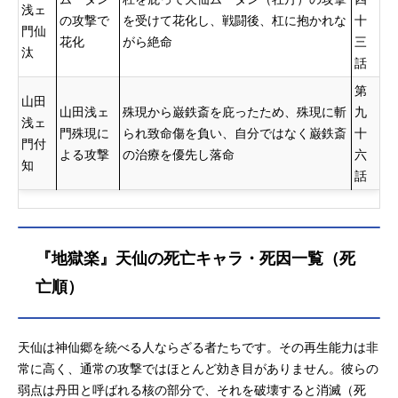
浅ェ
の攻撃で
を受けて花化し、戦闘後、杠に抱かれな
十
門仙
花化
がら絶命
三
汰
話
第
山田
山田浅ェ
殊現から巌鉄斎を庇ったため、殊現に斬
九
浅ェ
門殊現に
られ致命傷を負い、自分ではなく巌鉄斎
十
門付
よる攻撃
の治療を優先し落命
六
知
話
『地獄楽』天仙の死亡キャラ・死因一覧（死
亡順）
天仙は神仙郷を統べる人ならざる者たちです。その再生能力は非
常に高く、通常の攻撃ではほとんど効き目がありません。彼らの
弱点は丹田と呼ばれる核の部分で、それを破壊すると消滅（死