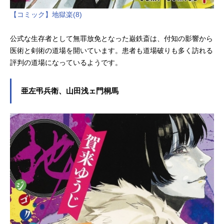
【コミック】地獄楽(8)
公式な生存者として無罪放免となった巌鉄斎は、付知の影響から
医術と剣術の道場を開いています。患者も道場破りも多く訪れる
評判の道場になっているようです。
亜左弔兵衛、山田浅ェ門桐馬