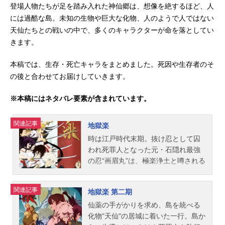
登場人物たちが足を踏み入れた神仙郷は、想像を絶するほど、人
には過酷な島。未知の生物や巨大な化物、人のようで人ではない
天仙たちとの戦いの中で、多くのキャラクターが命を落としてい
きます。
本稿では、生存・死亡キャラをまとめました。死因や生存者のそ
の後と合わせてお届けしていきます。
※本稿にはネタバレ要素が含まれています。
関連記事
地獄楽
時は江戸時代末期。抜け忍として囚
われ死罪人となった元・石隠れ最強
の忍“画眉丸”は、極楽浄土と噂される
島から「不老不死の仙薬」を持ち帰
れば無罪放免となれることを告げら
関連記事
地獄楽 第二期
れる。画眉丸は最愛の妻と再会する
ため、打ち首執行人“山田浅ェ門佐
仙薬の手がかりを求め、島を統べる
切”とともに仙薬があるという島へ向
化物"天仙"の居城に着いた一行。島か