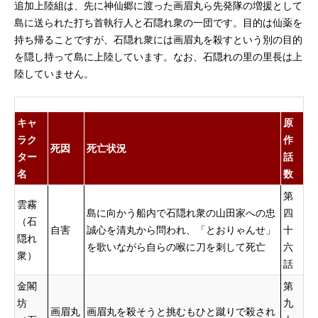
追加上陸組は、先に神仙郷に渡った画眉丸ら先発隊の増援として
島に送られた打ち首執行人と石隠れ衆の一団です。目的は仙薬を
持ち帰ることですが、石隠れ衆には画眉丸を殺すという別の目的
を隠し持って島に上陸しています。なお、石隠れの里の里長は上
陸していません。
キャ
原
ラク
作
死因
死亡状況
ター
話
名
数
第
雲霧
島に向かう船内で石隠れ衆の山田家への忠
四
（石
自害
誠心を清丸から問われ、「とおりゃんせ」
十
隠れ
を歌いながら自らの喉に刀を刺して死亡
六
衆）
話
金閣
第
坊
九
画眉丸
画眉丸を殺そうと挑むもひと蹴りで殺され