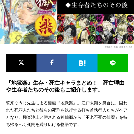
アニメ映画一覧
実写化映画一覧
今期アニメ曜日別一覧
春アニメ
夏アニメ
2026-06-03 16:00
秋アニメ
冬アニメ
男性声優/女性声優一覧
FOLLOW US
『地獄楽』生存・死亡キャラまとめ！ 死亡理由
や生存者たちのその後もご紹介します。
賀来ゆうじ先生による漫画『地獄楽』。江戸末期を舞台に、囚わ
れた死罪人たちと彼らの死刑を執行する打ち首執行人たちがペア
となり、極楽浄土と噂される神仙郷から「不老不死の仙薬」を持
ち帰るべく死闘を繰り広げる物語です。