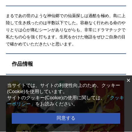
まるであの世のような神仙郷での仙薬探しは過酷を極め、島に上
陸して生き残ったのは半数以下でした。容赦なく行われる命のや
りとりは心が痛むシーンがありながらも、非常にドラマチックで
私たちの心を強く打ちます。生死をかけた物語をぜひご自身の目
で確かめていただきたいと思います。
作品情報
×
当サイトでは、サイトの利便性向上のため、クッキー
(Cookie)を使用しています。
サイトのクッキー(Cookie)の使用に関しては、
「クッキ
ーポリシー」
をお読みください。
同意する