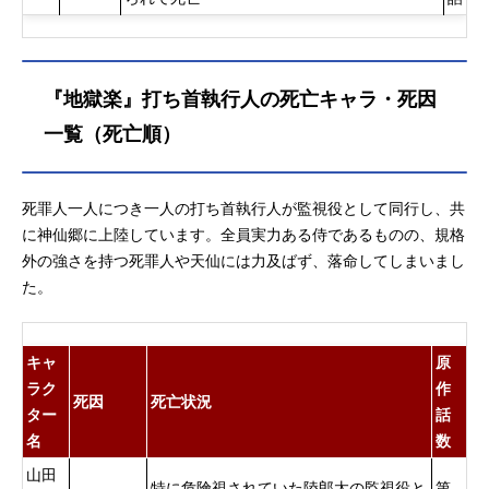
『地獄楽』打ち首執行人の死亡キャラ・死因
一覧（死亡順）
死罪人一人につき一人の打ち首執行人が監視役として同行し、共
に神仙郷に上陸しています。全員実力ある侍であるものの、規格
外の強さを持つ死罪人や天仙には力及ばず、落命してしまいまし
た。
キャ
原
ラク
作
死因
死亡状況
ター
話
名
数
山田
特に危険視されていた陸郎太の監視役と
第