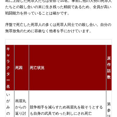
島に上陸した死罪人たちは全部で10名。事前に他の大勢の死罪人
斐田裕子メイ：小原好美スタッフ原
門十禾：遊佐浩二山田浅ェ門清丸：
たちとの殺し合いの末に生き残った精鋭であるため、全員が高い
作：賀来ゆうじ『地獄楽』(集英社ジ
内田真礼山田浅ェ門威鈴：大原さや
戦闘能力を持っていることは確かです。
ャンプコミックス刊全13巻)監...
かシジャ：村瀬歩結：能登麻美子メ
イ：小原好美天仙：諏訪部順一天
序盤で死亡した死罪人の多くは死罪人同士での殺し合い。自分の
仙：甲斐田裕子スタッフ原作：賀来
無罪放免のために容赦なく他者を手にかけています。
ゆうじ『地獄楽』（集英社ジャンプ
コミックス刊）監督：牧田佳織シリ
ーズ構成：金田一明キャラクターデ
キ
ザイン：久木晃嗣...
ャ
原
ラ
作
ク
死因
死亡状況
話
タ
数
ー
名
い
が
画眉丸
第
み
からの
競争相手を減らすため画眉丸を殺そうとする
参
の
返り討
も自身の武具でめった刺しにされ死亡
話