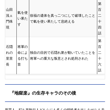
第
山田
百
氣を使
浅ェ
徐福の遺体を真っ二つにして破壊したこと
二
い果た
門殊
で氣を使い果たして息絶える
十
す
現
四
話
第
石隠
将軍の
百
れの
命によ
独自の目的で石隠れ衆が動いていたことを
二
里里
る打ち
将軍への重大な叛意とされ処刑された
十
長
首
六
話
『地獄楽』の生存キャラのその後
死罪人、打ち首執行人どちらにも多くの犠牲者を出しながらも天