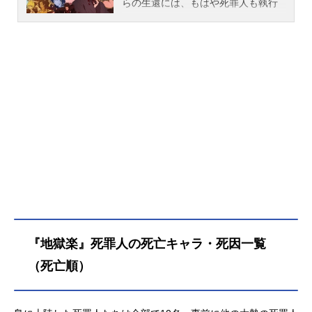
かうことに。島に上陸した画眉丸と
らの生還には、もはや死罪人も執行
佐切に立ち塞がったのは、同じく仙
人も関係なく協力が不可欠だった。
薬を求める死罪人たち。そして、島
一方で、幕府は“山田浅ェ門殊現”を筆
に潜む未知の生物、人工的で不気味
頭に神仙郷への追加上陸を命じてい
な石像、島を統べる仙人たち......謎多
た。そこには、画眉丸と因縁のある
き島で、果たして画眉丸は仙薬を見
石隠れ衆の姿も。一刻も早く仙薬を
つけ出し、生きて帰ることが出来る
見つけて島から脱出しようとする画
のか——!?作品名地獄楽放送形態TV
眉丸たちだったが、彼らの前に天仙
アニメスケジュール2023年4月1日
たちが立ち塞がる。仙薬を巡る戦い
（土）～2023年7月1日（土）テレビ
は“人間”と“天仙”の全面対決に突入す
東京ほか話数全13話キャスト画眉
る——!!作品名地獄楽第二期放送形態
丸：小林千晃山田浅ェ門佐切：花守
TVアニメシリーズ地獄楽スケジュー
ゆみり亜左弔兵衛：木村良平山田浅
ル2026年1月11日（日）～2026年3
ェ門桐馬：小野賢章杠：高橋李依民
月29日（日）テレビ東京ほか話数全1
谷巌鉄斎：稲田徹山田浅ェ門付知：
2話キャスト画眉丸：小林千晃山田浅
市川蒼山田浅ェ門士遠：小林親弘山
ェ門佐切：花守ゆみり亜左弔兵衛：
『地獄楽』死罪人の死亡キャラ・死因一覧
田浅ェ門典坐：小林裕介ヌルガイ：
木村良平山田浅ェ門桐馬：小野賢章
小市眞琴山田浅ェ門仙汰：山下大輝
杠：高橋李依山田浅ェ門士遠：小林
（死亡順）
山田浅ェ門衛善：古川慎山田浅ェ門
親弘ヌルガイ：小市眞琴民谷巌鉄
期聖：土岐隼一山田浅ェ門源嗣：ボ
斎：稲田徹山田浅ェ門付知：市川蒼
ルケーノ太田天仙：諏訪部順一 甲
山田浅ェ門殊現：鈴木崚汰山田浅ェ