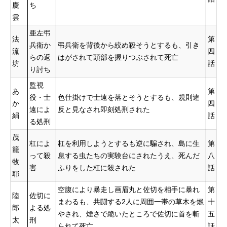
慶
ち
雲
亜左弔
法
第
兵衛か
弔兵衛を背後から絞め殺そうとするも、引き
流
四
らの返
はがされて頭部を握りつぶされて死亡
坊
話
り討ち
監視
あ
第
役・士
色仕掛けで士遠を落とそうとするも、規則違
か
四
遠によ
反と見なされ即刻処刑された
絹
話
る処刑
茂
杠によ
杠を利用しようとするも逆に騙され、島に生
第
籠
って殺
息する虫たちの実験台にされたうえ、死んだ
八
牧
害
ふりをした杠に殺された
話
耶
空腹により暴走し画眉丸と佐切を相手に暴れ
第
陸
佐切に
まわるも、共闘する2人に周囲一帯の草木を燃
十
郎
よる処
やされ、煙さで跪いたところで佐切に首を斬
五
太
刑
られて死亡
話