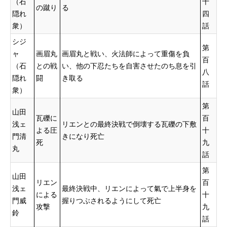
（石
十
の蹴り
る
隠れ
四
衆）
話
シジ
第
ャ
画眉丸
画眉丸と戦い、火法師によって重傷を負
百
（石
との戦
い、他の下忍たちを自害させたのち息を引
八
隠れ
闘
き取る
話
衆）
第
山田
瓦礫に
百
浅ェ
リエンとの最終決戦で倒壊する瓦礫の下敷
よる圧
十
門清
きになり死亡
死
九
丸
話
第
山田
リエン
百
浅ェ
最終決戦中、リエンによって氣で上半身を
による
十
門威
握りつぶされるようにして死亡
攻撃
九
鈴
話