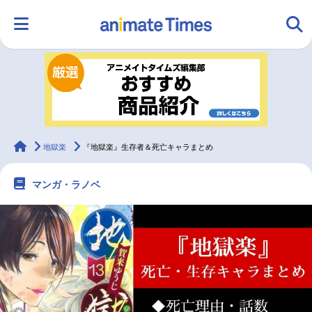
HOME
ランキング
アニメ
声優
ラジオ
みんなの声
グッズ
映画
animateTimes
地獄楽
『地獄楽』生存者＆死亡キャラまとめ
マンガ・ラノベ
マンガ・ラノベ
ゲーム・アプリ
音楽
コスプレ
2.5次元
配信・Vtuber
トレンド
無料マンガ
最新記事一覧
アニメ記事一覧
声優記事一覧