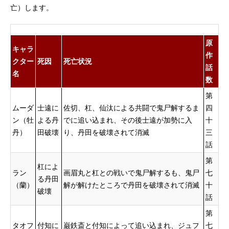
亡）します。
原
キャラ
作
クター
死因
死亡状況
話
名
数
第
ムーダ
士遠に
佐切、杠、仙汰による共闘で鬼尸解するま
四
ン（牡
よる丹
でに追い込まれ、その後士遠が加勢に入
十
丹）
田破壊
り、丹田を破壊されて消滅
三
話
第
杠によ
ラン
画眉丸と杠との戦いで鬼尸解するも、鬼尸
七
る丹田
（蘭）
解が解けたところで丹田を破壊されて消滅
十
破壊
話
第
タオフ
付知に
巌鉄斎と付知によって追い込まれ、ジュフ
七