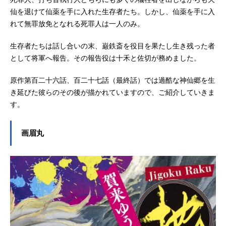
仙を退けて仙薬を手に入れた生存者たち。しかし、仙薬を手に入
れて無罪放免となれる死罪人は一人のみ。
生存者たちは話し合いの末、巌鉄斎を役目を果たし生き残った者
として将軍へ報告。その報告役は十禾と佐切が務めました。
原作第百二十六話、百二十七話（最終話）では過酷な神仙郷を生
き延びた彼らのその後が描かれていますので、ご紹介していきま
す。
画眉丸