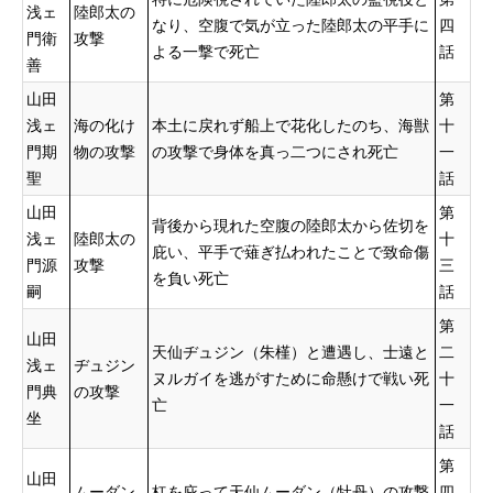
浅ェ
陸郎太の
なり、空腹で気が立った陸郎太の平手に
四
門衛
攻撃
よる一撃で死亡
話
善
山田
第
浅ェ
海の化け
本土に戻れず船上で花化したのち、海獣
十
門期
物の攻撃
の攻撃で身体を真っ二つにされ死亡
一
聖
話
山田
第
背後から現れた空腹の陸郎太から佐切を
浅ェ
陸郎太の
十
庇い、平手で薙ぎ払われたことで致命傷
門源
攻撃
三
を負い死亡
嗣
話
第
山田
天仙ヂュジン（朱槿）と遭遇し、士遠と
二
浅ェ
ヂュジン
ヌルガイを逃がすために命懸けで戦い死
十
門典
の攻撃
亡
一
坐
話
第
山田
ムーダン
杠を庇って天仙ムーダン（牡丹）の攻撃
四