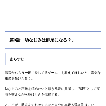
ム”がはじまる!!作品名愛してるゲー
ムを終わらせたい放送形態TVアニメ
スケジュール2026年4月14日（火）
～2026年6月30日（火）TOKYOM
X・MBSほか話数全12話キャスト浅
葱優希也：石川界人桜みく：伊藤美
来浅葱若菜：丸岡和佳奈東雲匡琉：
第9話「幼なじみは師弟になる？」
子安武人花葉雛子：小倉唯萌木菜
月：本渡楓千草駆流：福山潤白百合
風音：七瀬彩夏スタッフ原作：堂本
裕貴「愛してるゲームを終わらせた
あらすじ
い」(小学館「サンデーうぇぶり」連
載）監督：谷東シリーズ構成・脚
風音からもう一度「愛してるゲーム」を教えてほしいと、真剣な
本：大知慶一郎キャラクターデザイ
ン：福地友樹サブキャラクターデザ
相談を受けたみく。
イン：谷川亮介 杉村友和プロップ
デザイン：杉村友和美術監督：西山
幼なじみと距離を縮めたいと願う風音に共感し、“師匠”として実
正紀色彩設計...
演を交えながら駆け引きを伝授する。
ところが、助言をすればするほど自分の本音も浮き彫りにな