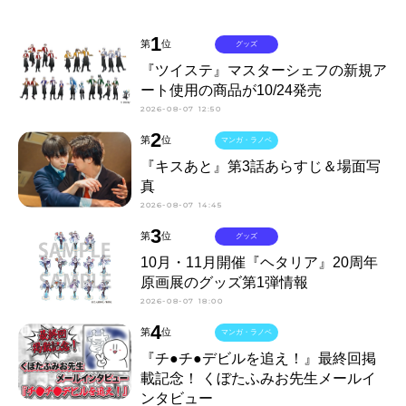
1
第
位
グッズ
『ツイステ』マスターシェフの新規ア
ート使用の商品が10/24発売
2026-08-07 12:50
2
第
位
マンガ・ラノベ
『キスあと』第3話あらすじ＆場面写
真
2026-08-07 14:45
3
第
位
グッズ
10月・11月開催『ヘタリア』20周年
原画展のグッズ第1弾情報
2026-08-07 18:00
4
第
位
マンガ・ラノベ
『チ●チ●デビルを追え！』最終回掲
載記念！ くぼたふみお先生メールイ
ンタビュー