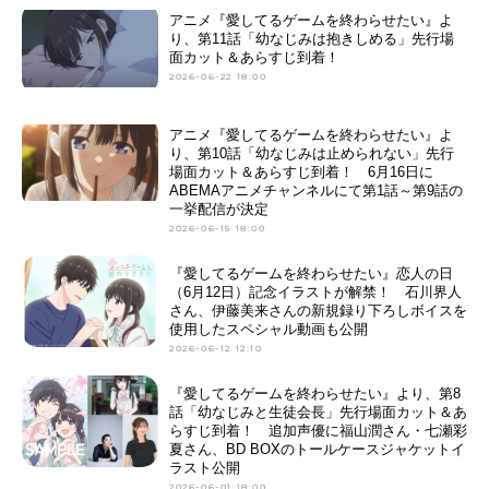
アニメ『愛してるゲームを終わらせたい』よ
り、第11話「幼なじみは抱きしめる」先行場
面カット＆あらすじ到着！
2026-06-22 18:00
アニメ『愛してるゲームを終わらせたい』よ
り、第10話「幼なじみは止められない」先行
場面カット＆あらすじ到着！ 6月16日に
ABEMAアニメチャンネルにて第1話～第9話の
一挙配信が決定
2026-06-15 18:00
『愛してるゲームを終わらせたい』恋人の日
（6月12日）記念イラストが解禁！ 石川界人
さん、伊藤美来さんの新規録り下ろしボイスを
使用したスペシャル動画も公開
2026-06-12 12:10
『愛してるゲームを終わらせたい』より、第8
話「幼なじみと生徒会長」先行場面カット＆あ
らすじ到着！ 追加声優に福山潤さん・七瀬彩
夏さん、BD BOXのトールケースジャケットイ
ラスト公開
2026-06-01 18:00