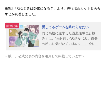
第9話「幼なじみは師弟になる？」より、先行場面カット＆あら
すじが到着しました。
関連記事
愛してるゲームを終わらせたい
同じ高校に進学した浅葱優希也と桜
みくは、“両片想い”の幼なじみ。自分
の想いに気づいているのに…。今に
も「好き」があふれそうなのに…。
…でも、素直になれない!!近すぎて、
＜以下、公式発表の内容を引用して掲載しています＞
遠すぎる、優希也とみく。ふたりを
つなぐのは、小6のときにはじまった
「愛してるゲーム」。交互に「愛し
てる」といって照れたほうが負け。
今でもずっと続ける、意地の張り合
い。愛してるゲームに勝てたら、告
白したい――。愛してるゲームに勝
って、「好き」を認めさせたい―
―。両片想いを卒業するための、あ
りったけの想いを込めた“恋のゲー