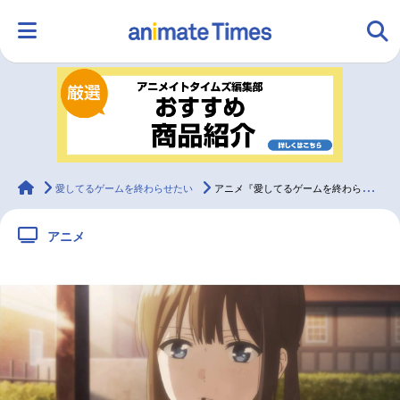
HOME
ランキング
アニメ
声優
ラジオ
みんなの声
グッズ
映画
animateTimes
愛してるゲームを終わらせたい
アニメ『愛してるゲームを終わらせたい』第9話先行場面カット＆あらすじ
アニメ
マンガ・ラノベ
ゲーム・アプリ
音楽
コスプレ
2.5次元
配信・Vtuber
トレンド
無料マンガ
最新記事一覧
アニメ記事一覧
声優記事一覧