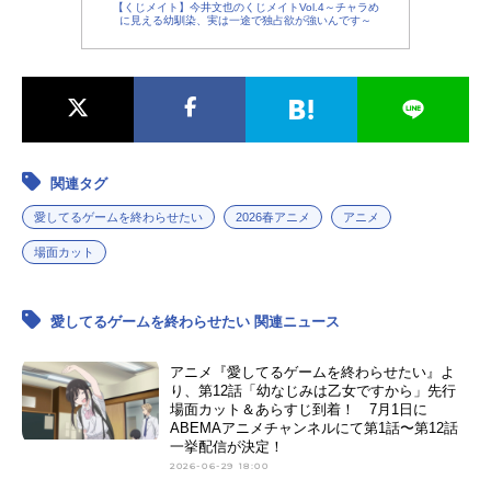
【くじメイト】今井文也のくじメイトVol.4～チャラめ
に見える幼馴染、実は一途で独占欲が強いんです～
関連タグ
愛してるゲームを終わらせたい
2026春アニメ
アニメ
場面カット
愛してるゲームを終わらせたい 関連ニュース
アニメ『愛してるゲームを終わらせたい』よ
り、第12話「幼なじみは乙女ですから」先行
場面カット＆あらすじ到着！ 7月1日に
ABEMAアニメチャンネルにて第1話〜第12話
一挙配信が決定！
2026-06-29 18:00