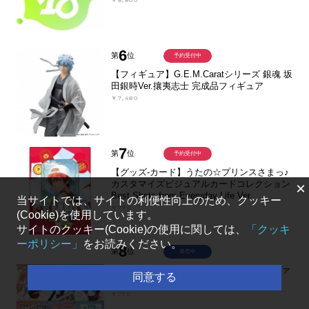
6
第
位
予約受付中
【フィギュア】G.E.M.Caratシリーズ 銀魂 坂
田銀時Ver.攘夷志士 完成品フィギュア
￥7,480
7
第
位
予約受付中
【グッズ-カード】うたの☆プリンスさまっ♪
カスタマイズビジュアルカードコレクション
×
Best Shots from Everyday Life Ver.
当サイトでは、サイトの利便性向上のため、クッキー
￥770
(Cookie)を使用しています。
サイトのクッキー(Cookie)の使用に関しては、
「クッキ
ーポリシー」
をお読みください。
8
第
位
発売中
【くじメイト】映画『超かぐや姫！』超ファ
同意する
ンサ！ver. くじメイト
￥770