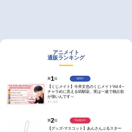
アニメイト
通販ランキング
1
第
位
発売中
【くじメイト】今井文也のくじメイトVol.4～
チャラめに見える幼馴染、実は一途で独占欲
が強いんです～
￥1,100
2
第
位
予約受付中
【グッズ-マスコット】あんさんぶるスター