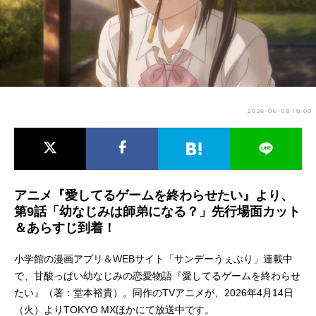
アニメ映画一覧
実写化映画一覧
今期アニメ曜日別一覧
春アニメ
夏アニメ
2026-06-08 18:00
秋アニメ
冬アニメ
男性声優/女性声優一覧
FOLLOW US
アニメ『愛してるゲームを終わらせたい』より、
第9話「幼なじみは師弟になる？」先行場面カット
＆あらすじ到着！
小学館の漫画アプリ＆WEBサイト「サンデーうぇぶり」連載中
で、甘酸っぱい幼なじみの恋愛物語『愛してるゲームを終わらせ
たい』（著：堂本裕貴）。同作のTVアニメが、2026年4月14日
（火）よりTOKYO MXほかにて放送中です。