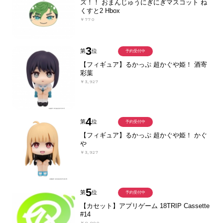
ズ！！ おまんじゅうにぎにぎマスコット ね
くすと2 Hbox
￥770
3
第
位
予約受付中
【フィギュア】るかっぷ 超かぐや姫！ 酒寄
彩葉
￥3,927
4
第
位
予約受付中
【フィギュア】るかっぷ 超かぐや姫！ かぐ
や
￥3,927
5
第
位
予約受付中
【カセット】アプリゲーム 18TRIP Cassette
#14
￥8,800