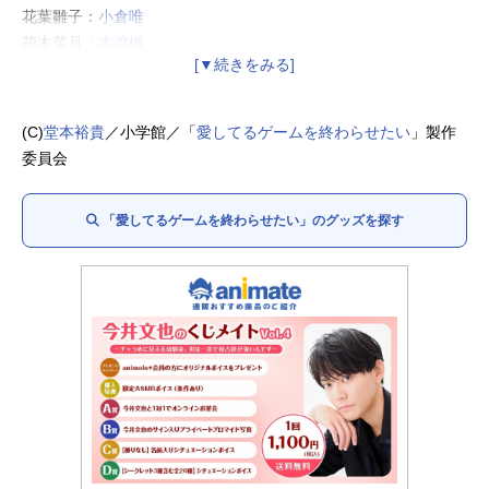
花葉雛子：
小倉唯
萌木菜月：
本渡楓
千草駆流：
福山潤
白百合風音：
七瀬彩夏
(C)
堂本裕貴
／小学館／「
愛してるゲームを終わらせたい
」製作
委員会
「愛してるゲームを終わらせたい」のグッズを探す