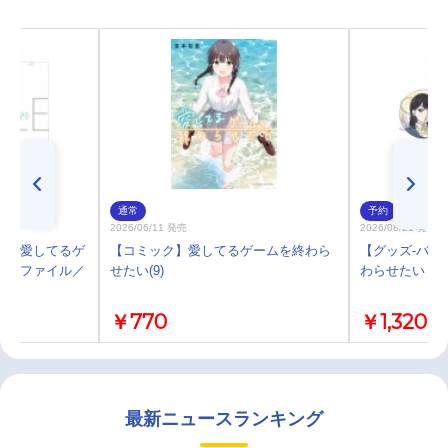
通常
予約
2026/06/11 発売
2026/08/21 発売
ル】愛してるゲ
【コミック】愛してるゲームを終わら
【グッズ-バッ
リアファイル／
せたい(9)
わらせたい 缶
￥770
￥1,320
最新ニュースランキング