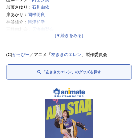
加藤さゆり：
石川由依
岸あかり：
関根明良
神谷雄介：
興津和幸
三橋由利奈：
天海由梨奈
柳一：
遊佐浩二
流川俊：
新垣樽助
朱音優子：
結川あさき
(C)
かっぴー
／アニメ「
左ききのエレン
」製作委員会
佐久間威風：
松田健一郎
岸アンナ：
勝生真沙子
「左ききのエレン」のグッズを探す
ナタリー・ルッソ：
潘めぐみ
園宮千晶：
白石晴香