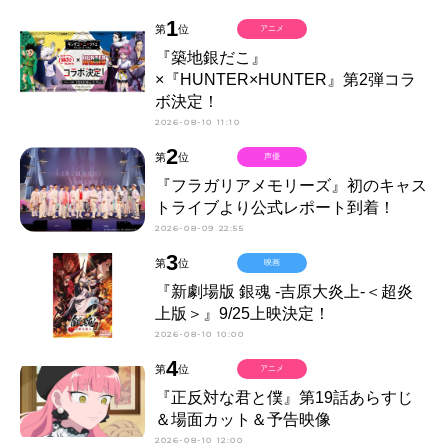
1
第
位
アニメ
『築地銀だこ』
×『HUNTER×HUNTER』第2弾コラ
ボ決定！
2026-08-10 11:10
2
第
位
声優
『フラガリアメモリーズ』初のキャス
トライブより公式レポート到着！
2026-08-09 22:55
3
第
位
映画
『新劇場版 銀魂 -吉原大炎上-＜超炎
上版＞』9/25上映決定！
2026-08-10 10:00
4
第
位
アニメ
『正反対な君と僕』第19話あらすじ
＆場面カット＆予告映像
2026-08-10 12:00