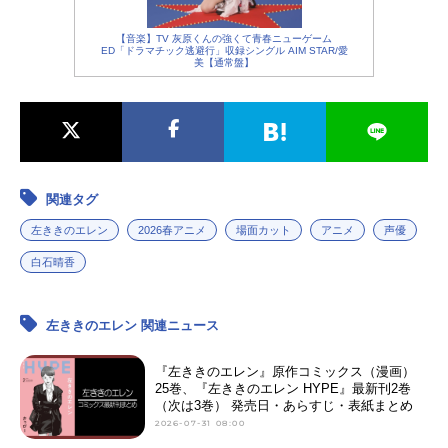
【音楽】TV 灰原くんの強くて青春ニューゲーム
ED「ドラマチック逃避行」収録シングル AIM STAR/愛
美【通常盤】
関連タグ
左ききのエレン
2026春アニメ
場面カット
アニメ
声優
白石晴香
左ききのエレン 関連ニュース
『左ききのエレン』原作コミックス（漫画）
25巻、『左ききのエレン HYPE』最新刊2巻
（次は3巻） 発売日・あらすじ・表紙まとめ
2026-07-31 08:00