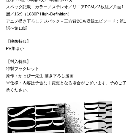
スペック記載：カラー／ステレオ／リニアPCM／3枚組／⽚⾯1
層／16:9（1080P High-Definition）
アニメ描き下ろしデジパック＋三⽅背BOX/収録エピソード：第1
話〜第13話
【映像特典】
PV集ほか
【封⼊特典】
特製ブックレット
原作：かっぴー先⽣ 描き下ろし漫画
※仕様・内容は予告なく変更となる場合がございます。予めご了
承ください。