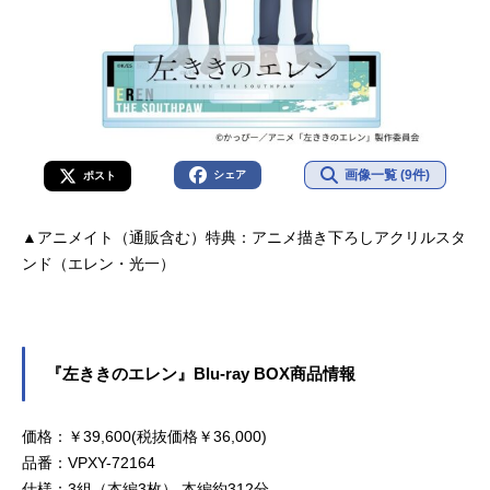
画像一覧 (9件)
シェア
ポスト
▲アニメイト（通販含む）特典：アニメ描き下ろしアクリルスタ
ンド（エレン・光一）
『左ききのエレン』Blu-ray BOX商品情報
価格：￥39,600(税抜価格￥36,000)
品番：VPXY-72164
仕様：3組（本編3枚） 本編約312分