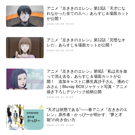
アニメ『左ききのエレン』第13話「天才にな
れなかった全ての人へ」あらすじ＆場面カット
が公開！
2026-06-29 19:00
アニメ『左ききのエレン』第12話「完璧なオ
レだ」あらすじ＆場面カットが公開！
2026-06-22 19:00
アニメ『左ききのエレン』第9話「私は光を放
って消え去る」あらすじ＆場面カットが公
開！ 追加キャストに勝生真沙子さん、潘めぐ
みさん｜Blu-ray BOXジャケット写真・アニメ
描き下ろしデジパック絵柄公開
2026-06-01 19:00
“天才は状態である”――春アニメ『左ききのエ
レン』原作者・かっぴーが明かす、“夢と才
能”の向き合い方
2026-04-29 12:00