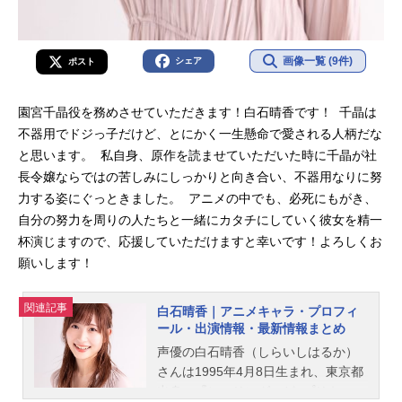
画像一覧 (9件)
シェア
ポスト
園宮千晶役を務めさせていただきます！白石晴香です！ 千晶は
不器用でドジっ子だけど、とにかく一生懸命で愛される人柄だな
と思います。 私自身、原作を読ませていただいた時に千晶が社
長令嬢ならではの苦しみにしっかりと向き合い、不器用なりに努
力する姿にぐっときました。 アニメの中でも、必死にもがき、
自分の努力を周りの人たちと一緒にカタチにしていく彼女を精一
杯演じますので、応援していただけますと幸いです！よろしくお
願いします！
関連記事
白石晴香｜アニメキャラ・プロフィ
ール・出演情報・最新情報まとめ
声優の白石晴香（しらいしはるか）
さんは1995年4月8日生まれ、東京都
出身。『ヒーリングっど♥プリキュ