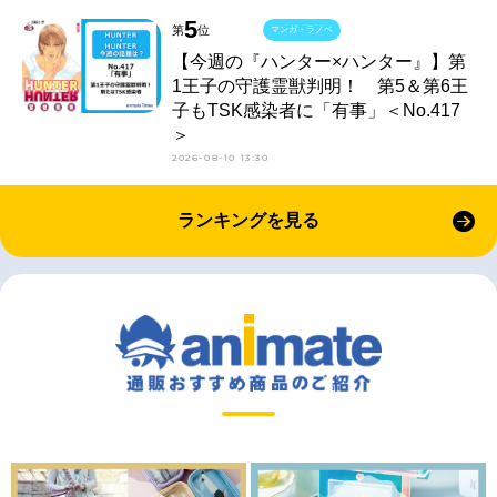
5
第
位
マンガ・ラノベ
【今週の『ハンター×ハンター』】第
1王子の守護霊獣判明！ 第5＆第6王
子もTSK感染者に「有事」＜No.417
＞
2026-08-10 13:30
ランキングを見る