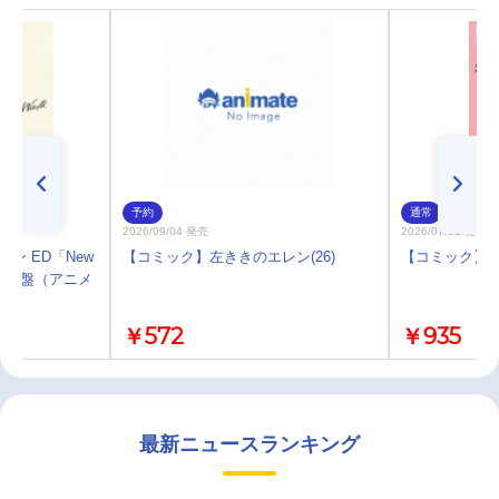
予約
通常
2026/09/04 発売
2026/07/31 発売
ン ED「New
【コミック】左ききのエレン(26)
【コミック】左き
産限定盤（アニメ
￥572
￥935
最新ニュースランキング