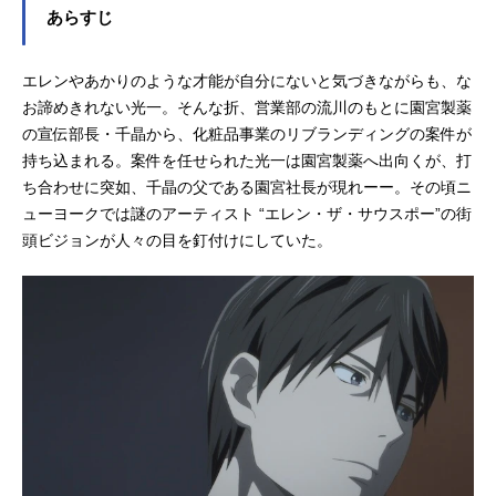
ーズ構成：岸本卓アニメーションキ
あらすじ
ャラクター原案：後藤隆幸キャラク
ターデザイン/総作画監督：福地祐
エレンやあかりのような才能が自分にないと気づきながらも、な
香 玉井あかね色彩設計：関本美津
子美術監督：佐藤豪志美術設定：小
お諦めきれない光一。そんな折、営業部の流川のもとに園宮製薬
幡和寛撮影監督：有村駿編集：増永
の宣伝部長・千晶から、化粧品事業のリブランディングの案件が
純一音響監督：明田川仁音楽：パソ
持ち込まれる。案件を任せられた光一は園宮製薬へ出向くが、打
コン音...
ち合わせに突如、千晶の父である園宮社長が現れーー。その頃ニ
ューヨークでは謎のアーティスト “エレン・ザ・サウスポー”の街
頭ビジョンが人々の目を釘付けにしていた。