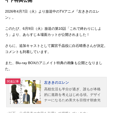
イト特典公開
2026年4月7日（火）より放送中のTVアニメ『左ききのエレ
ン』。
このたび、6⽉9⽇（⽕）放送の第10話「これで終わりにしよ
う」より、あらすじ＆場面カットが公開されました！
さらに、追加キャストとして園宮千晶役に白石晴香さんが決定。
コメントも到着しています。
また、Blu-ray BOXのアニメイト特典の画像も公開となりまし
た。
関連記事
左ききのエレン
高校生活も半分が過ぎ、誰もが本格
的に進路を考えはじめる頃。デザイ
ナーになるため美大を目指す朝倉光
一は、ある日、美術館の壁に殴り描
きされたグラフィティに衝撃を受け