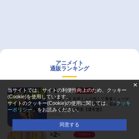
アニメイト
通販ランキング
×
1
当サイトでは、サイトの利便性向上のため、クッキー
第
位
予約受付中
(Cookie)を使用しています。
【音楽】TV 灰原くんの強くて青春ニューゲ
サイトのクッキー(Cookie)の使用に関しては、
「クッキ
ーム ED「ドラマチック逃避行」収録シング
ル AIM STAR/愛美【通常盤】
ーポリシー」
をお読みください。
￥1,999
同意する
2
第
位
予約受付中