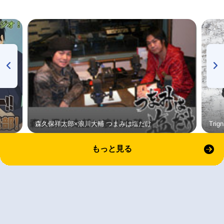
森久保祥太郎×浪川大輔 つまみは塩だけ
Tri
もっと見る