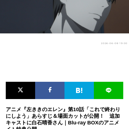
アニメ映画一覧
実写化映画一覧
今期アニメ曜日別一覧
春アニメ
夏アニメ
2026-06-08 19:00
秋アニメ
冬アニメ
男性声優/女性声優一覧
FOLLOW US
アニメ『左ききのエレン』第10話「これで終わり
にしよう」あらすじ＆場面カットが公開！ 追加
キャストに白石晴香さん｜Blu-ray BOXのアニメ