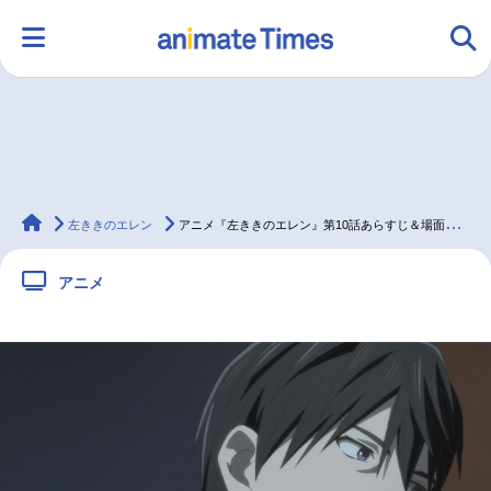
HOME
ランキング
アニメ
声優
animateTimes
ラジオ
みんなの声
グッズ
映画
左ききのエレン
アニメ『左ききのエレン』第10話あらすじ＆場面カット
アニメ
マンガ・ラノベ
ゲーム・アプリ
音楽
コスプレ
2.5次元
配信・Vtuber
トレンド
無料マンガ
最新記事一覧
アニメ記事一覧
声優記事一覧