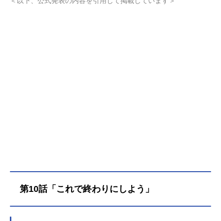
＜以下、公式発表の内容を引用して掲載しています＞
る。描いたのは、ある出来事をきっ
かけに才能を封じ込めてきた、左き
きの女子高生・山岸エレンだった。
いつしか二人は「描く」ことを通じ
てお互いを認めあい、光一はデザイ
ナー、エレンは画家への道を歩み始
めるが――。作品名左ききのエレン
放送形態TVアニメスケジュール2026
年4月7日（火）～2026年6月30日
（火）テレ東系列にて話数全13話キ
ャスト朝倉光一：千葉翔也山岸エレ
ン：内山夕実加藤さゆり：石川由依
岸あかり：関根明良神谷雄介：興津
和幸三橋由利奈：天海由梨奈柳一：
遊佐浩二流川俊：新垣樽助朱音優
子：結川あさき佐久間威風：松田健
一郎岸アンナ：勝生真沙子ナタリ
第10話「これで終わりにしよう」
ー・ルッソ：潘めぐみ園宮千晶：白
石晴香スタッフ原作：かっぴー「左
ききのエレン」監督：鈴木利正シリ