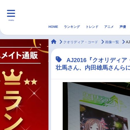
menu
HOME
ランキング
トレンド
アニメ
声優
HOME
ランキング
アニ
animateTimes
クオリディア・コード
画像一覧
A
マンガ・ラノベ
ゲーム・アプリ
音楽
AJ2016『クオリデ
壮馬さん、内田雄馬さんら
最新記事一覧
アニメ記事一覧
声優記事一覧