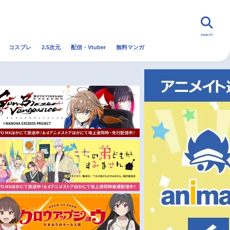
search
コスプレ
2.5次元
配信・Vtuber
無料マンガ
んなの声
グッズ
映画
・Vtuber
トレンド
無料マンガ
秋アニメ
冬アニメ