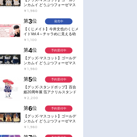
ンカムイ どうぶつフォーゼマス
コット 4.尾形百之助【再販】
￥1,980
3
第
位
発売中
【くじメイト】今井文也のくじメ
イトVol.4～チャラめに見える幼
馴染、実は一途で独占欲が強いん
￥1,100
です～
4
第
位
予約受付中
【グッズ-マスコット】ゴールデ
ンカムイ どうぶつフォーゼマス
コット 5.月島軍曹【再販】
￥1,980
5
第
位
予約受付中
【グッズ-スタンドポップ】百合
姫20周年展 箔アクリルスタンド
E：あおのなち
￥2,200
6
第
位
予約受付中
【グッズ-マスコット】ゴールデ
ンカムイ どうぶつフォーゼマス
コット 6.鯉登少尉【再販】
￥1,980