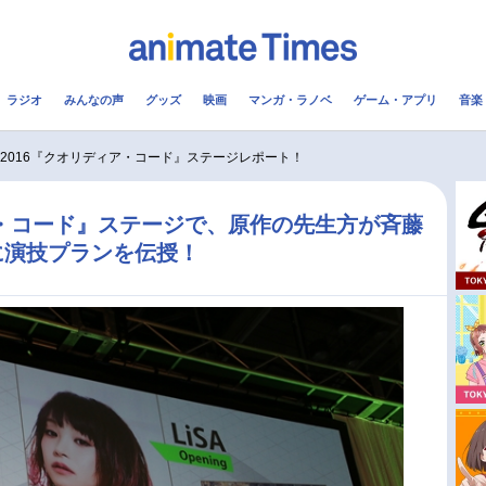
ラジオ
みんなの声
グッズ
映画
マンガ・ラノベ
ゲーム・アプリ
音楽
メ
声優
ラジオ
み
J2016『クオリディア・コード』ステージレポート！
コスプレ
2.5次元
配信
ィア・コード』ステージで、原作の先生方が斉藤
に演技プランを伝授！
アニメ映画一覧
今期アニメ曜日別一覧
実写化映画一覧
春アニメ
男性声優/女性声優一覧
夏アニメ
FOLLOW US