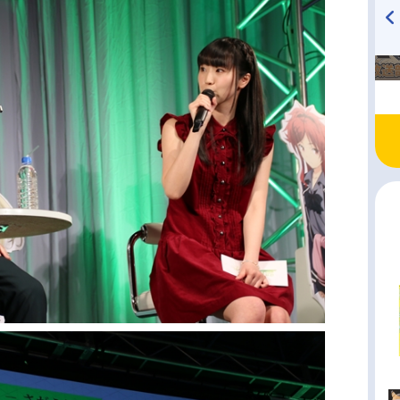
TVアニメ『戦隊大失格』
ハイキュー!! 烏野高校放送部!
radio 大直会 2nd season