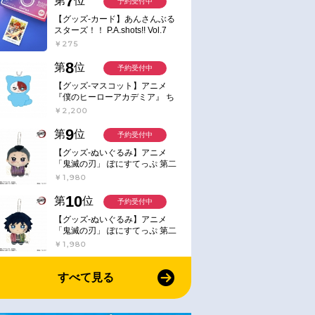
7
第
位
予約受付中
【グッズ-カード】あんさんぶる
スターズ！！ P.A.shots!! Vol.7
Action
￥275
8
第
位
予約受付中
【グッズ-マスコット】アニメ
『僕のヒーローアカデミア』 ち
みけもますこっと 7.轟凍焦
￥2,200
9
第
位
予約受付中
【グッズ-ぬいぐるみ】アニメ
「鬼滅の刃」 ぽにすてっぷ 第二
弾 不死川 玄弥
￥1,980
10
第
位
予約受付中
【グッズ-ぬいぐるみ】アニメ
「鬼滅の刃」 ぽにすてっぷ 第二
弾 冨岡 義勇
￥1,980
すべて見る