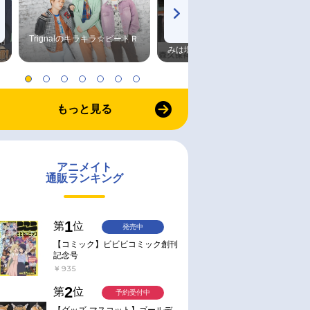
Trignalのキラキラ☆ビートＲ
森久保祥太郎×浪川大輔 つま
みは塩だけ
もっと見る
アニメイト
通販ランキング
1
第
位
発売中
【コミック】ビビビコミック創刊
記念号
￥935
2
第
位
予約受付中
【グッズ-マスコット】ゴールデ