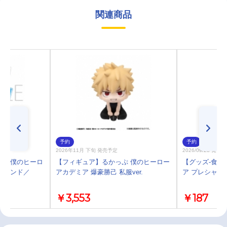
関連商品
予約
予約
2026年11月 下旬 発売予定
2026/09/28 発売
プ】僕のヒーロ
【フィギュア】るかっぷ 僕のヒーロー
【グッズ-食品
スタンド／
アカデミア 爆豪勝己 私服ver.
ア プレシャス
￥3,553
￥187