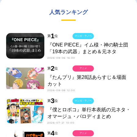
人気ランキング
1
第
位
マンガ・ラノベ
『ONE PIECE』イム様・神の騎士団
「19本の武器」まとめ＆元ネタ
2026-08-06 16:30
2
第
位
アニメ
『たんプリ』第28話あらすじ＆場面
カット
2026-08-08 12:00
3
第
位
マンガ・ラノベ
『僕とロボコ』単行本表紙の元ネタ・
オマージュ・パロディまとめ
2026-07-21 10:00
4
第
位
アニメ