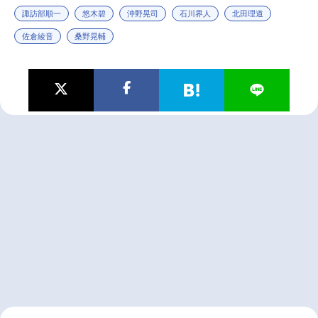
諏訪部順一
悠木碧
沖野晃司
石川界人
北田理道
佐倉綾音
桑野晃輔