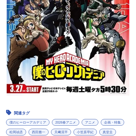
関連タグ
僕のヒーローアカデミア
2026春アニメ
アニメ
企画・特集
松岡禎丞
西田雅一
天﨑滉平
小笠原早紀
真堂圭