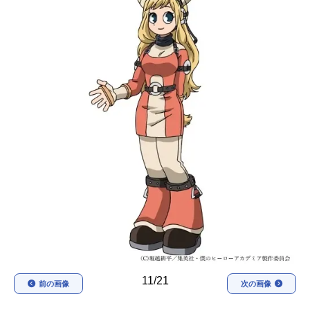
アニメ映画一覧
実写化映画一覧
今期アニメ曜日別一覧
春アニメ
夏アニメ
秋アニメ
冬アニメ
男性声優/女性声優一覧
FOLLOW US
11/21
前の画像
次の画像