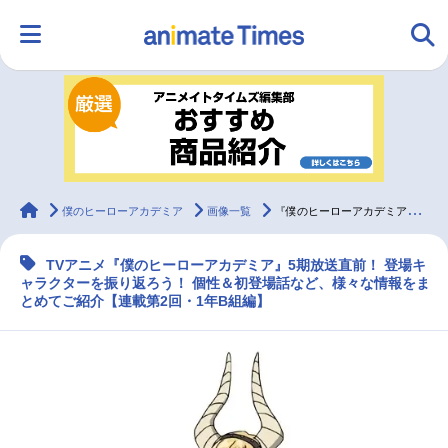
HOME
ランキング
アニメ
声優
ラジオ
みんなの声
グッズ
映画
animateTimes
僕のヒーローアカデミア
画像一覧
『僕のヒーローアカデミア（ヒロアカ）』1年B組キャラクター紹介
TVアニメ『僕のヒーローアカデミア』5期放送直前！ 登場キ
マンガ・ラノベ
ゲーム・アプリ
音楽
コスプレ
ャラクターを振り返ろう！ 個性＆初登場話など、様々な情報をま
とめてご紹介【連載第2回・1年B組編】
2.5次元
配信・Vtuber
トレンド
無料マンガ
最新記事一覧
アニメ記事一覧
声優記事一覧