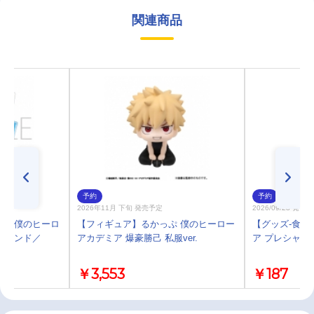
関連商品
予約
予約
2026年11月 下旬 発売予定
2026/09/28 発売
プ】僕のヒーロ
【フィギュア】るかっぷ 僕のヒーロー
【グッズ-食品
スタンド／
アカデミア 爆豪勝己 私服ver.
ア プレシャス
￥3,553
￥187