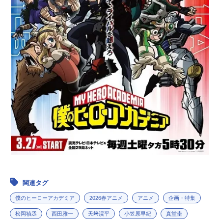
関連タグ
僕のヒーローアカデミア
2026春アニメ
アニメ
企画・特集
松岡禎丞
西田雅一
天﨑滉平
小笠原早紀
真堂圭