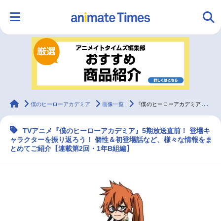
HOME
ランキング
アニメ
声優
ラジオ
みんなの声
グッズ
映画
animateTimes
僕のヒーローアカデミア
画像一覧
『僕のヒーローアカデミア（ヒロアカ）』1年B組キャラクター紹介
TVアニメ『僕のヒーローアカデミア』5期放送直前！ 登場キ
マンガ・ラノベ
ゲーム・アプリ
音楽
コスプレ
ャラクターを振り返ろう！ 個性＆初登場話など、様々な情報をま
とめてご紹介【連載第2回・1年B組編】
2.5次元
配信・Vtuber
トレンド
無料マンガ
最新記事一覧
アニメ記事一覧
声優記事一覧