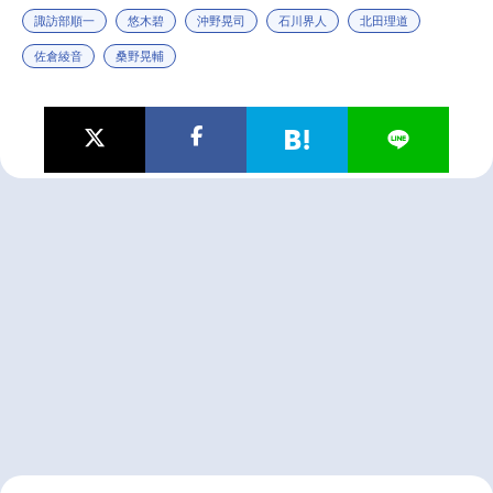
諏訪部順一
悠木碧
沖野晃司
石川界人
北田理道
佐倉綾音
桑野晃輔