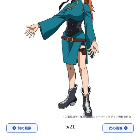
アニメ映画一覧
実写化映画一覧
今期アニメ曜日別一覧
春アニメ
夏アニメ
秋アニメ
冬アニメ
男性声優/女性声優一覧
FOLLOW US
5/21
前の画像
次の画像