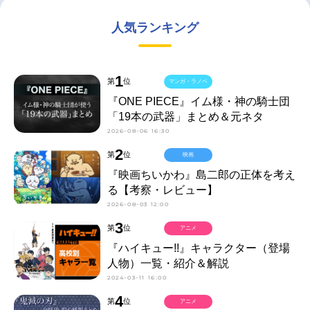
人気ランキング
1
第
位
マンガ・ラノベ
『ONE PIECE』イム様・神の騎士団
「19本の武器」まとめ＆元ネタ
2026-08-06 16:30
2
第
位
映画
『映画ちいかわ』島二郎の正体を考え
る【考察・レビュー】
2026-08-03 12:00
3
第
位
アニメ
『ハイキュー!!』キャラクター（登場
人物）一覧・紹介＆解説
2024-03-11 16:00
4
第
位
アニメ