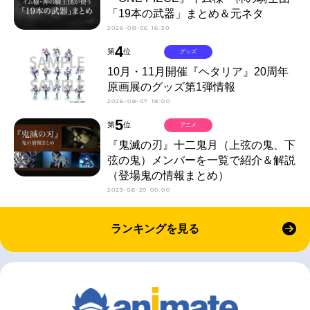
「19本の武器」まとめ＆元ネタ
2026-08-06 16:30
4
第
位
グッズ
10月・11月開催『ヘタリア』20周年
原画展のグッズ第1弾情報
2026-08-07 18:00
5
第
位
アニメ
『鬼滅の刃』十二鬼月（上弦の鬼、下
弦の鬼）メンバーを一覧で紹介＆解説
（登場鬼の情報まとめ）
2023-06-20 00:00
ランキングを見る