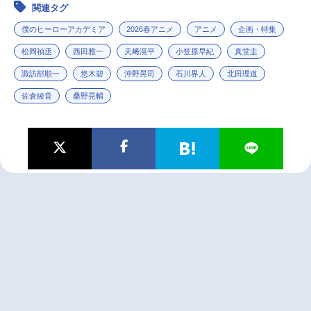
関連タグ
僕のヒーローアカデミア
2026春アニメ
アニメ
企画・特集
松岡禎丞
西田雅一
天﨑滉平
小笠原早紀
真堂圭
諏訪部順一
悠木碧
沖野晃司
石川界人
北田理道
佐倉綾音
桑野晃輔