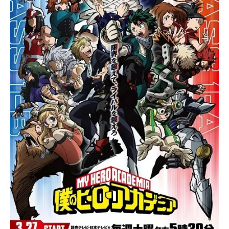
アニメ映画一覧
実写化映画一覧
今期アニメ曜日別一覧
春アニメ
夏アニメ
秋アニメ
冬アニメ
男性声優/女性声優一覧
FOLLOW US