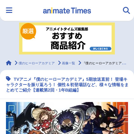
HOME
ランキング
アニメ
声優
ラジオ
みんなの声
グッズ
映画
animateTimes
僕のヒーローアカデミア
画像一覧
『僕のヒーローアカデミア（ヒロアカ）』1年B組キャラクター紹介
TVアニメ『僕のヒーローアカデミア』5期放送直前！ 登場キ
マンガ・ラノベ
ゲーム・アプリ
音楽
コスプレ
ャラクターを振り返ろう！ 個性＆初登場話など、様々な情報をま
とめてご紹介【連載第2回・1年B組編】
2.5次元
配信・Vtuber
トレンド
無料マンガ
最新記事一覧
アニメ記事一覧
声優記事一覧