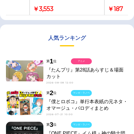
￥3,553
￥187
人気ランキング
1
第
位
アニメ
『たんプリ』第28話あらすじ＆場面
カット
2026-08-08 12:00
2
第
位
マンガ・ラノベ
『僕とロボコ』単行本表紙の元ネタ・
オマージュ・パロディまとめ
2026-07-21 10:00
3
第
位
マンガ・ラノベ
『ONE PIECE』イム様・神の騎士団