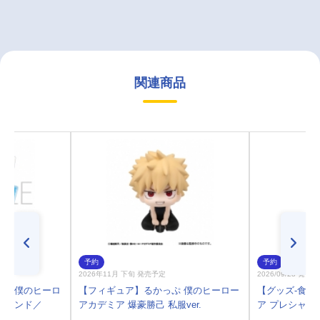
関連商品
予約
予約
2026年11月 下旬 発売予定
2026/09/28 発売
プ】僕のヒーロ
【フィギュア】るかっぷ 僕のヒーロー
【グッズ-食品
スタンド／
アカデミア 爆豪勝己 私服ver.
ア プレシャス