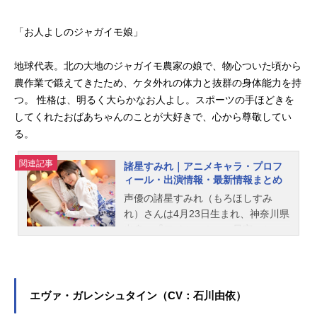
「お人よしのジャガイモ娘」
地球代表。北の大地のジャガイモ農家の娘で、物心ついた頃から
農作業で鍛えてきたため、ケタ外れの体力と抜群の身体能力を持
つ。 性格は、明るく大らかなお人よし。スポーツの手ほどきを
してくれたおばあちゃんのことが大好きで、心から尊敬してい
る。
関連記事
諸星すみれ｜アニメキャラ・プロフ
ィール・出演情報・最新情報まとめ
声優の諸星すみれ（もろほしすみ
れ）さんは4月23日生まれ、神奈川県
出身。『アイカツ！』の星宮いちご
役をはじめ、『約束のネバーラン
ド』のエマ役など、人気作品のキャ
ラクターを多く演じています。こち
らでは、諸星すみれさんのオススメ
エヴァ・ガレンシュタイン（CV：石川由依）
記事をご紹介！