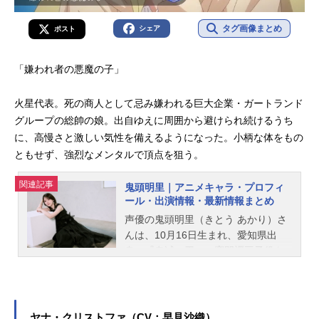
タグ画像まとめ
シェア
ポスト
「嫌われ者の悪魔の子」
火星代表。死の商人として忌み嫌われる巨大企業・ガートランド
グループの総帥の娘。出自ゆえに周囲から避けられ続けるうち
に、高慢さと激しい気性を備えるようになった。小柄な体をもの
ともせず、強烈なメンタルで頂点を狙う。
関連記事
鬼頭明里｜アニメキャラ・プロフィ
ール・出演情報・最新情報まとめ
声優の鬼頭明里（きとう あかり）さ
んは、10月16日生まれ、愛知県出
身。『鬼滅の刃』の竈門禰豆子役を
はじめ、『ラブライブ！虹ヶ咲学園
スクールアイドル同好会』の近江彼
方役など、人気作品のキャラクター
を多く演じています。こちらでは、
ヤナ・クリストファ（CV：早見沙織）