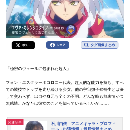
タグ画像まとめ
シェア
ポスト
「秘密のヴェールに包まれた超人」
フォン・エスクラーボコロニー代表。超人的な能力を持ち、すべ
ての競技でトップを走り続ける少女。他の宇宙撫子候補生とは決
して交わらず、出自や身元も全くの不明。どんな時も無表情かつ
無感情。かなたは彼女のことを知っているらしいが……。
関連記事
石川由依｜アニメキャラ・プロフィ
ール・出演情報・最新情報まとめ