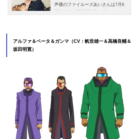
声優のファイルーズあいさんは7月6
日生まれ、東京都出身。『ジョジョ
の奇妙な冒険 ストーンオーシャン』
空条徐倫役をはじめ、『トロピカル
～ジュ！プリキュア』の夏海まなつ
／キュアサマー役など、人気作品の
アルファ＆ベータ＆ガンマ（CV：帆世雄一＆高橋良輔＆
キャラクターを多く演じています。
坂田明寛）
こちらでは、ファイルーズあいさん
のオススメ記事をご紹介！