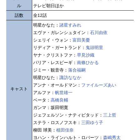
ル
テレビ朝日ほか
話数
全12話
明星かなた：
諸星すみれ
エヴァ・ガレンシュタイン：
石川由依
シェリイ・ウォン：
富田美憂
リディア・ガートランド：
鬼頭明里
ヤナ・クリストファ：
早見沙織
パリア・レスピーギ：
南條ひかる
ジミー・観音寺：
落合福嗣
明星ひなた：
諏訪ななか
アンナ・オールドマン：
ファイルーズあい
キャスト
アルファ：
帆世雄一
ベータ：
高橋良輔
ガンマ：坂田明寛
ジェフェルソン・ナティピタッド：
三上哲
ステラ・ロスノフスキ：
三田ゆう子
柳田 球美：
植田佳奈
ヨハン・ラインハルト・ロバーツ：
森嶋秀太