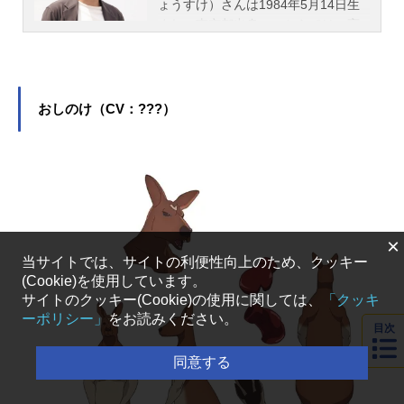
ょうすけ）さんは1984年5月14日生
まれ、東京都出身。こちらでは、高
橋良輔さんのオススメ記事をご紹
介！
おしのけ（CV：???）
×
当サイトでは、サイトの利便性向上のため、クッキー
(Cookie)を使用しています。
サイトのクッキー(Cookie)の使用に関しては、
「クッキ
ーポリシー」
をお読みください。
目次
同意する