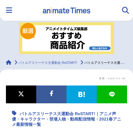
HOME
ランキング
アニメ
声優
ラジオ
みんなの声
グッズ
映画
animateTimes
バトルアスリーテス大運動会 ReSTART!
バトルアスリーテス大運動会 ReSTART!｜アニメ声優・キャラクター・登場人物・動画配信情報・2021春アニメ最新情報一覧
更新：2026-04-08
マンガ・ラノベ
ゲーム・アプリ
音楽
コスプレ
2.5次元
配信・Vtuber
トレンド
無料マンガ
バトルアスリーテス大運動会 ReSTART!｜アニメ声
最新記事一覧
優・キャラクター・登場人物・動画配信情報・2021春アニ
メ最新情報一覧
アニメ記事一覧
声優記事一覧