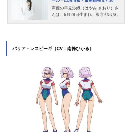
ール・出演情報・最新情報まとめ
声優の早見沙織（はやみ さおり）さ
んは、5月29日生まれ、東京都出身。
『SPY×FAMILY』のヨル・フォージ
ャー役をはじめ、『鬼滅の刃』の胡
蝶しのぶ役など、人気作品のキャラ
クターを多く演じています。こちら
では、早見沙織さんのオススメ記事
パリア・レスピーギ（CV：南條ひかる）
をご紹介！