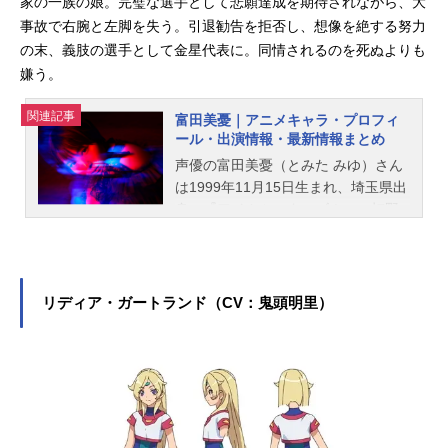
家の一族の娘。完璧な選手として悲願達成を期待されながら、大
事故で右腕と左脚を失う。引退勧告を拒否し、想像を絶する努力
の末、義肢の選手として金星代表に。同情されるのを死ぬよりも
嫌う。
関連記事
富田美憂｜アニメキャラ・プロフィ
ール・出演情報・最新情報まとめ
声優の富田美憂（とみた みゆ）さん
は1999年11月15日生まれ、埼玉県出
身。『アイカツスターズ！』の虹野
ゆめ役をはじめ、『メイドインアビ
ス』のリコ役など、人気作品のキャ
ラクターを多く演じています。こち
らでは、富田美憂さんのオススメ記
リディア・ガートランド（CV：鬼頭明里）
事をご紹介！