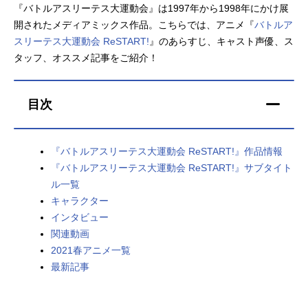
『バトルアスリーテス大運動会』は1997年から1998年にかけ展
アニメ映画一覧
実写化映画一覧
開されたメディアミックス作品。こちらでは、アニメ『
バトルア
スリーテス大運動会 ReSTART!
』のあらすじ、キャスト声優、ス
今期アニメ曜日別一覧
タッフ、オススメ記事をご紹介！
春アニメ
夏アニメ
目次
秋アニメ
冬アニメ
男性声優/女性声優一覧
『バトルアスリーテス大運動会 ReSTART!』作品情報
『バトルアスリーテス大運動会 ReSTART!』サブタイト
FOLLOW US
ル一覧
キャラクター
インタビュー
関連動画
2021春アニメ一覧
最新記事