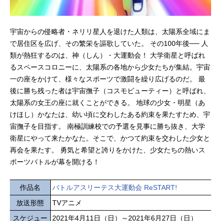
宇宙からの侵略者・ネリリ星人を退けた人類は、太陽系全域にま
で居住区を広げ、その繁栄を謳歌していた。 その100年後── 人
類が熱狂するのは、神（しん）・大運動会！ 大学衛星と呼ばれ
るスペースコロニーに、太陽系の各地から少女たちが集結。宇宙
一の座をかけて、様々なスポーツで激闘を繰り広げるのだ。 最
後に勝ち残った者は宇宙撫子（コスモビューティー）と呼ばれ、
太陽系の女王の座に就くことができる。 地球の少女・明星（あ
けほし）かなたは、幼い頃に交わしたある約束を果たすため、宇
宙撫子を目指す。 南極訓練校での予選を見事に勝ち抜き、大学
衛星にやって来たかなた。そこで、かつて約束を交わした少女と
再会を果たす。 勇気と希望と誇りをかけた、少女たちの熱いス
ポーツバトルが幕を開ける！
作品名
バトルアスリーテス大運動会 ReSTART!
放送形態
TVアニメ
スケジュー
2021年4月11日（日）～2021年6月27日（日）