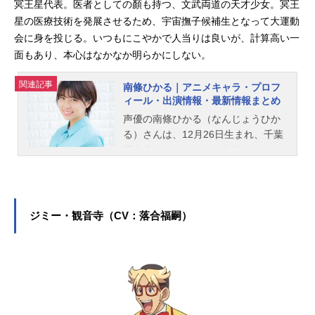
冥王星代表。医者としての顏も持つ、文武両道の天才少女。冥王
星の医療技術を発展させるため、宇宙撫子候補生となって大運動
会に身を投じる。いつもにこやかで人当りは良いが、計算高い一
面もあり、本心はなかなか明らかにしない。
関連記事
南條ひかる｜アニメキャラ・プロフ
ィール・出演情報・最新情報まとめ
声優の南條ひかる（なんじょうひか
る）さんは、12月26日生まれ、千葉
県出身。こちらでは、南條ひかるさ
んのオススメ記事をご紹介！
ジミー・観音寺（CV：落合福嗣）