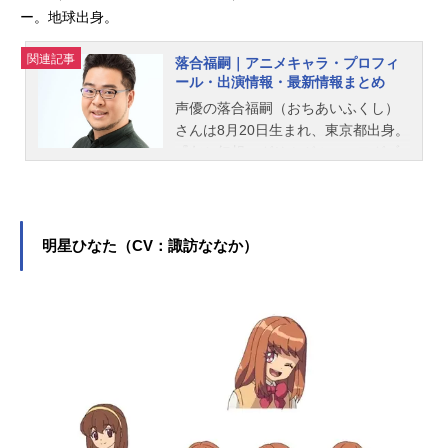
ー。地球出身。
関連記事
落合福嗣｜アニメキャラ・プロフィ
ール・出演情報・最新情報まとめ
声優の落合福嗣（おちあいふくし）
さんは8月20日生まれ、東京都出身。
『灰と幻想のグリムガル』のモグゾ
ー役をはじめ、『火ノ丸相撲』の小
関信也役など、人気作品のキャラク
ターを演じています。こちらでは、
落合福嗣さんのオススメ記事をご紹
明星ひなた（CV：諏訪ななか）
介！