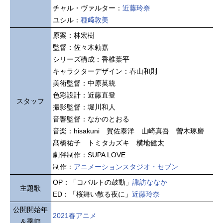
チャル・ヴァルター：
近藤玲奈
ユシル：
種﨑敦美
原案：林宏樹
監督：佐々木勅嘉
シリーズ構成：香椎葉平
キャラクターデザイン：春山和則
美術監督：中原英統
色彩設計：近藤直登
スタッフ
撮影監督：堀川和人
音響監督：なかのとおる
音楽：hisakuni 賀佐泰洋 山崎真吾 曽木琢磨
髙橋祐子 トミタカズキ 横地健太
劇伴制作：SUPA LOVE
制作：
アニメーションスタジオ・セブン
OP：「コバルトの鼓動」
諏訪ななか
主題歌
ED：「桜舞い散る夜に」
近藤玲奈
公開開始年
2021春アニメ
＆季節