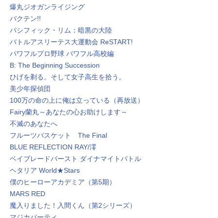
爆丸ジオガンライジング
バクテン!!
パシフィック・リム：暗黒の大陸
バトルアスリーテス大運動会 ReSTART!
パワフルプロ野球 パワフル高校編
B: The Beginning Succession
ひげを剃る。そして女子高生を拾う。
美少年探偵団
100万の命の上に俺は立っている（再放送）
Fairy蘭丸～あなたの心お助けします～
不滅のあなたへ
フルーツバスケット The Final
BLUE REFLECTION RAY/澪
ベイブレードバースト ダイナマイトバトル
ヘタリア World★Stars
僕のヒーローアカデミア（第5期）
MARS RED
魔入りました！入間くん（第2シリーズ）
マジカパーティ