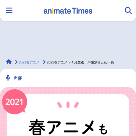
HOME
ランキング
アニメ
声優
animateTimes
ラジオ
みんなの声
グッズ
映画
2021春アニメ
2021春アニメ（４月放送）声優別まとめ一覧
声優
マンガ・ラノベ
ゲーム・アプリ
音楽
コスプレ
2.5次元
配信・Vtuber
トレンド
無料マンガ
最新記事一覧
アニメ記事一覧
声優記事一覧