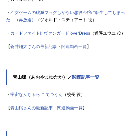
・
乙女ゲームの破滅フラグしかない悪役令嬢に転生してしまっ
た…（再放送）
（ジオルド・スティアート 役）
・
カードファイト!! ヴァンガード overDress
（近導ユウユ 役）
【
蒼井翔太さんの最新記事・関連動画一覧
】
青山穣（あおやまゆたか）／
関連記事一覧
・
宇宙なんちゃら こてつくん
（校長 役）
【
青山穣さんの最新記事・関連動画一覧
】