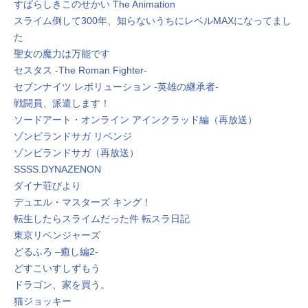
すばらしきこのせかい The Animation
スライム倒して300年、知らないうちにレベルMAXになってまし
た
聖女の魔力は万能です
セスタス -The Roman Fighter-
セブンナイツ レボリューション -英雄の継承者-
戦闘員、派遣します！
ソードアート・オンライン アインクラッド編（再放送）
ゾンビランドサガ リベンジ
ゾンビランドサガ（再放送）
SSSS.DYNAZENON
ダイナ荘びより
デュエル・マスターズ キング！
転生したらスライムだった件 転スラ日記
東京リベンジャーズ
どるふろ –癒し編2-
どすこいすしずもう
ドラゴン、家を買う。
猫ジョッキー