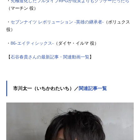
・
究極進化したフルダイブRPGが現実よりもクソゲーだったら
（マーチン 役）
・
セブンナイツ レボリューション -英雄の継承者-
（ボリュクス
役）
・
86-エイティシックス-
（ダイヤ・イルマ 役）
【
石谷春貴さんの最新記事・関連動画一覧
】
市川太一（いちかわたいち）／
関連記事一覧