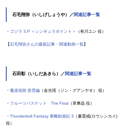
石毛翔弥（いしげしょうや）／
関連記事一覧
・
ゴジラ S.P ＜シンギュラポイント＞
（有川ユン 役）
【
石毛翔弥さんの最新記事・関連動画一覧
】
石田彰（いしだあきら）／
関連記事一覧
・
魔道祖師 羨雲編
（金光瑶（ジン・グアンヤオ） 役）
・
フルーツバスケット The Final
（草摩晶 役）
・
Thunderbolt Fantasy 東離劍遊紀 3
（婁震戒(ロウシンカイ)
役）