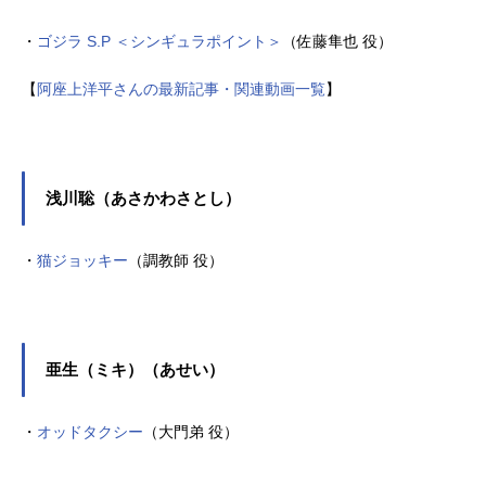
・
ゴジラ S.P ＜シンギュラポイント＞
（佐藤隼也 役）
【
阿座上洋平さんの最新記事・関連動画一覧
】
浅川聡（あさかわさとし）
・
猫ジョッキー
（調教師 役）
亜生（ミキ）（あせい）
・
オッドタクシー
（大門弟 役）