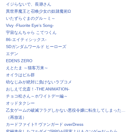
イジらないで、長瀞さん
異世界魔王と召喚少女の奴隷魔術Ω
いたずらぐまのグル～ミ～
Vivy -Fluorite Eyeʼs Song-
宇宙なんちゃら こてつくん
86-エイティシックス-
SDガンダムワールド ヒーローズ
エデン
EDENS ZERO
えとたま ～猫客万来～
オイラはビル群
幼なじみが絶対に負けないラブコメ
おしえて北斎！‐THE ANIMATION-
チョコ松さん～ホワイトデー編～
オッドタクシー
乙女ゲームの破滅フラグしかない悪役令嬢に転生してしまった…
（再放送）
カードファイト!! ヴァンガード overDress
究極進化したフルダイブRPGが現実よりもクソゲーだったら