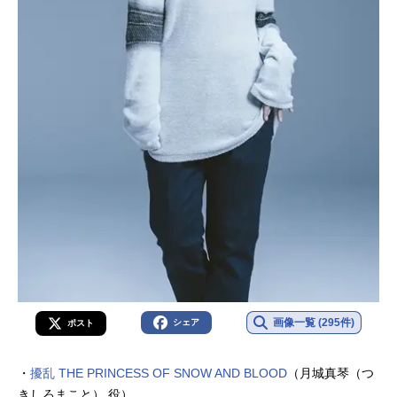
画像一覧 (295件)
シェア
ポスト
・
擾乱 THE PRINCESS OF SNOW AND BLOOD
（月城真琴（つ
きしろまこと） 役）