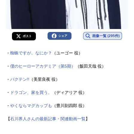
画像一覧 (295件)
シェア
ポスト
・
蜘蛛ですが、なにか？
（ユーゴー 役）
・
僕のヒーローアカデミア（第5期）
（飯田天哉 役）
・
バクテン!!
（美里良夜 役）
・
ドラゴン、家を買う。
（ディアリア 役）
・
やくならマグカップも
（豊川刻四郎 役）
【
石川界人さんの最新記事・関連動画一覧
】