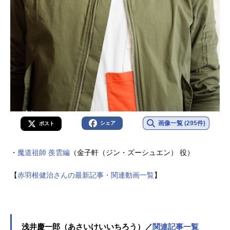
画像一覧 (295件)
シェア
ポスト
・
魔道祖師 羨雲編
（金子軒（ジン・ズーシュエン） 役）
【
赤羽根健治さんの最新記事・関連動画一覧
】
浅井慶一郎（あさいけいいちろう）／
関連記事一覧