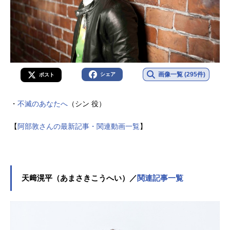
画像一覧 (295件)
シェア
ポスト
・
不滅のあなたへ
（シン 役）
【
阿部敦さんの最新記事・関連動画一覧
】
天﨑滉平（あまさきこうへい）／
関連記事一覧