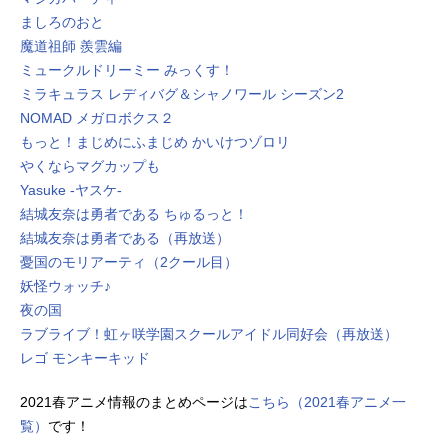
ましろのおと
魔道祖師 羨雲編
ミュークルドリーミー みっくす！
ミラキュラス レディバグ＆シャノワール シーズン2
NOMAD メガロボクス２
もっと！まじめにふまじめ かいけつゾロリ
やくならマグカップも
Yasuke -ヤスケ-
結城友奈は勇者である ちゅるっと！
結城友奈は勇者である（再放送）
憂国のモリアーティ（2クール目）
妖怪ウォッチ♪
夜の国
ラブライブ！虹ヶ咲学園スクールアイドル同好会（再放送）
レゴ モンキーキッド
2021春アニメ情報のまとめページは
こちら（2021春アニメ一
覧）
です！