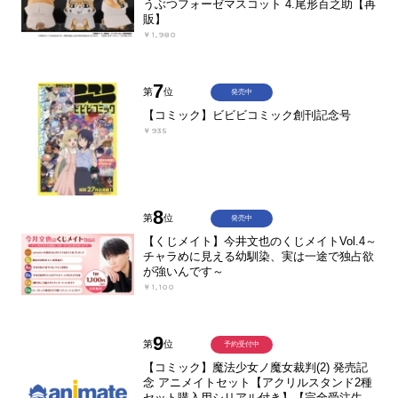
うぶつフォーゼマスコット 4.尾形百之助【再
販】
￥1,980
7
第
位
発売中
【コミック】ビビビコミック創刊記念号
￥935
8
第
位
発売中
【くじメイト】今井文也のくじメイトVol.4～
チャラめに見える幼馴染、実は一途で独占欲
が強いんです～
￥1,100
9
第
位
予約受付中
【コミック】魔法少女ノ魔女裁判(2) 発売記
念 アニメイトセット【アクリルスタンド2種
セット購入用シリアル付き】【完全受注生