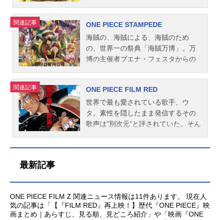
ンキー：矢尾一樹Dr.くれは：野沢雅
口史郎 岩...
ップ：山口勝平サンジ：平田広明ト
つわる意外なエピソードを語る…。
る海軍本部の“正義”。そして、海軍を
エンターテインメントシティ“グラ
子Dr.ヒルルク：牛山茂ワポル：島田
ニートニー・チョッパー：大谷育江
空を自在に羽ばたく大鷲を追っ
離れながらも、ひそかに一味の動向
ン・テゾーロ”。そこでルフィたちの
関連記事
敏ムッシュール：みのもんたスタッ
ONE PIECE STAMPEDE
ニコ・ロビン：山口由里子フランキ
て、“偉大なる航路《グランドライ
を追う青キジ。ルフィ達は、やが
前に現れたのは、金の力で世界政府
フ原作・企画協力：尾田栄一郎（集
ー：矢尾一樹ブルック：チョー金獅
ン》”の危険地帯へ舵をとることにな
て“新世界”の運命を賭けた戦いへと臨
ですら容易く動かし、天竜人をも懐
海賊の、海賊による、海賊のため
英社週刊『少年ジャンプ』連載）監
子のシキ：竹中直人海賊キタジマ：
ったサウザンド・サニー号！そし
む！今、史上かつてない死闘が繰り
柔する絶対的な権力を持つ“黄金帝”ギ
の、世界一の祭典「海賊万博」。万
督：志水淳児企画：柴田宏明脚本：
北島康介エバー：皆藤愛子スタッフ
て、向かう先で待ち構える海軍基地!!
広げられようとしていた…。作品名O
ルド・テゾーロ。豪華絢爛な街の裏
博の主催者ブエナ・フェスタからの
上坂浩彦音楽：田中公平 浜口史郎
原作：尾田栄一郎（集英社週刊『少
はたして“麦わらの一味”は、トレード
NEPIECEFILMZ放送形態劇場版アニ
ではテゾーロによる圧倒的な支配が
招待状を手にしたルフィたち麦わら
キ...
年ジャンプ』連載）映画ストーリ
マークの麦わら帽子を取り戻すこと
メシリーズONEPIECEスケジュール2
渦巻き、ルフィたちはなすすべもな
の一味。会場には世界中から海賊が
関連記事
ONE PIECE FILM RED
ー：尾田栄一郎コスチューム＆クリ
ができるのか!?奪われたシャンクス
012年12月15日（土）キャストモン
く街の非情なルールに飲み込まれて
群がり、万博の目玉である「海賊王
ーチャーデザイン：尾田栄一郎製作
との絆。ルフィの冒険のきっかけと
キー・D・ルフィ：田中真弓ロロノ
いく。そんな中、テゾーロから天竜
（ロジャー）の遺した宝探し」で、
世界で最も愛されている歌手、ウ
総指揮：尾田栄一郎監督：境宗久企
なった麦わら帽子をめぐり、誇り高
ア・ゾロ：中井和哉ナミ：岡村明美
人への「史上最高額の天上金」の存
お宝争奪戦が繰り広げられる。しか
タ。素性を隠したまま発信するその
画：...
き争奪戦が幕を開ける!!作品名ONEPI
ウソップ：山口勝平サンジ：平田広
在が明らかとなり、その支配力は世
し、海賊たち熱狂する万博の裏に
歌声は”別次元”と評されていた。そん
ECE3D麦わらチェイス放送形態劇場
明トニートニー・チョッパー：大谷
界を揺るがすほどの暴走をはじめて
は、別名「最悪の戦争仕掛け人」フ
な彼女が初めて公の前に姿を現すラ
版アニメシリーズONEPIECEスケジ
育江ニコ・ロビン：山口由里子フラ
いた。遂に動き出した新世界の“怪
ェスタの企みがあった。お宝争奪戦
イブが開催される。色めき立つ海賊
ュール2011年3月19日（土）同時上
ンキー：矢尾一樹ブルック：チョー
物”に、ざわめきはじめる世界政府、
が熱を帯びる中、元ロジャー海賊団
たち、目を光らせる海軍、そして何
最新記事
映：トリコ3D開幕！グルメアドベン
アイン：篠原涼子ビンズ：香川照之
そして革命軍――。「自由とは、支
「“鬼”の跡目」と呼ばれた男ダグラ
も知らずにただ彼女の歌声を楽しみ
チャー！！キャストモンキー・D・ル
ゼット：大塚芳忠スタッフ原作・総
配とは」この海を制するための答え
ス・バレットが乱入し、ルフィたち
にきたルフィ率いる麦わらの一味、
フィ...
合プロデューサー：尾田栄一郎掲
を求め、ルフィたちの信念を懸けた
の前に立ちふさがる。さらに、スモ
ありとあらゆるウタファンが会場を
ONE PIECE FILM Z 関連ニュース情報は11件あります。 現在人
載：「週刊少年ジャンプ」発行：集
闘いが幕を開けようとしていた。作
ーカー、大将”藤虎”イッショウ、”黄
埋め尽くす中、今まさに全世界待望
気の記事は「【『FILM RED』再上映！】歴代『ONE PIECE』映
英社脚本：鈴木おさむ監督：長峯達
品名ONEPIECEFILMGOLD放送形態
猿”ボルサリーノといった海軍、王下
の歌声が響き渡ろうとしていた。物
画まとめ｜あらすじ、見る順、見どころ紹介」や「映画『ONE