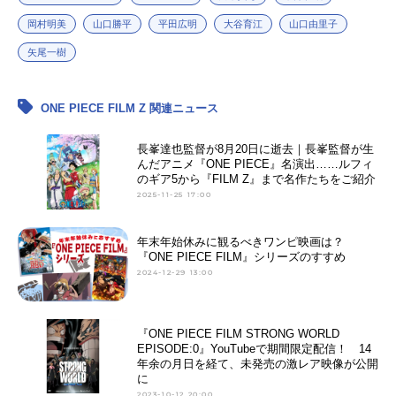
ッキー・...
岡村明美
山口勝平
平田広明
大谷育江
山口由里子
矢尾一樹
ONE PIECE FILM Z 関連ニュース
長峯達也監督が8月20日に逝去｜長峯監督が生
んだアニメ『ONE PIECE』名演出……ルフィ
のギア5から『FILM Z』まで名作たちをご紹介
2025-11-25 17:00
年末年始休みに観るべきワンピ映画は？
『ONE PIECE FILM』シリーズのすすめ
2024-12-29 13:00
『ONE PIECE FILM STRONG WORLD
EPISODE:0』YouTubeで期間限定配信！ 14
年余の月日を経て、未発売の激レア映像が公開
に
2023-10-12 20:00