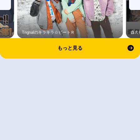
Trignalのキラキラ☆ビートＲ
森久
もっと見る