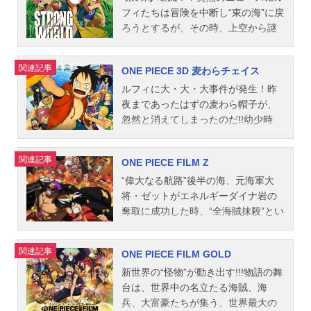
で倒れたルフィたちを発見したのは
マツリ男爵：大塚明夫リリー・カー
キャストモンキー・D・ルフィ：田中
するが……果たしてルフィたちはク
術監督：吉池隆司色彩設計：塚田劭
フィたちは冒険を中断し“東の海”に戻
心優しきトナカイ・チョッパー。目
ネーション：渡辺美佐ムチゴロウ：
真弓ロロノア・ゾロ：中井和哉ナ
ロコダイルの陰謀を砕き、砂漠の国
製作...
ろうとするが、その時、上空から謎
を覚ましたルフィたちはチョッパー
草尾毅ケロジイ：青野武ケロショッ
ミ：岡村明美ウソップ：山口勝平サ
の悪夢に終止符を打つことができる
の海賊船が現れた。恐るべき悪魔の
を仲間にしようと追い回すが、国外
ト：佐藤正治ケロデーク：八奈見乗
ンジ：平田広明トニートニー・チョ
のか？作品名ONEPIECEエピソード
実の能力者で伝説の海賊の“金獅子の
関連記事
逃亡していたワポルが国を取り返す
ONE PIECE 3D 麦わらチェイス
児ケロコ：山本圭子DJガッパ：池松
ッパー：伊倉一恵ニコ・ロビン：山
オブアラバスタ砂漠の王女と海賊た
シキ”だ！彼はナミを連れ去り、ルフ
べく、兄ムッシュールとともに総攻
壮亮コテツ：綾小路翔（特別出演）
口由里子ドクター・ラチェット：稲
ち放送形態劇場版アニメシリーズON
ィたち全員を空から地上へ振り落と
ルフィに大・大・大事件が発生！昨
撃をしかけてきた！ルフィはワポル
スタッフ原作：尾田栄一郎（集英社
垣吾郎（SMAP）マジ将軍：加藤浩次
EPIECEスケジュール2007年3月3日
してしまう！バラバラになったルフ
夜まであったはずの麦わら帽子が、
に怒りの拳を突き上げる！「何の覚
「週刊少年ジャンプ」連載）監督：
（極楽とんぼ）ホンキ大佐：山本圭
（土）キャストモンキー・D・ルフ
ィたちが辿り着いた先は、見た事も
忽然と消えてしまったのだ!!幼少時
悟もねェ奴が、人のドクロに手ェ出
細田...
壱（極楽とんぼ）ローバ：京田尚子
ィ：田中真弓ロロノア・ゾロ：中井
ない凶暴な生物たちが、弱肉強食の
代、憧れの大海賊“赤髪のシャンク
すな！！！」そして今、この島に奇
権造：青野武スタッフ原作：尾田栄
和哉ナミ：岡村明美ウソップ：山口
戦いを繰り広げる、空飛ぶ島々だっ
ス”と約束を交わし預かった、命より
関連記事
跡が起きる―。作品名ONEPIECETH
ONE PIECE FILM Z
一郎（集英社週刊『少年ジャンプ』
勝平サンジ：平田広明トニートニ
た―！いったい、麦わらの一味に何
も大切な宝物。「海賊王におれはな
EMOVIEエピソードオブチョッパー
連載）監督：宇田鋼之介企画：梅澤
ー・チョッパー：大谷育江ネフェル
が起こったのか！？シキの恐るべき
る！」と決意した日から、どんなピ
“偉大なる航路”後半の海、元海軍大
+冬に咲く、奇跡の桜放送形態劇場版
淳稔脚本：伊藤正宏音楽：田中公
タリ・ビビ：渡辺美佐サー・クロコ
野望とは何なのか！！？ルフィたち
ンチに陥っても手放すことのなかっ
将・ゼットがエネルギーダイナ岩の
アニメシリーズONEPIECEスケジュ
平 岩崎文紀キャラクターデザイ
ダイル：大友龍三郎ミス・オールサ
の運命を賭けた冒険が、今始まる
た麦わら帽子がない、ない、ない
奪取に成功した時、“全海賊抹殺”とい
ール2008年3月1日（土）キャストモ
ン・作画監...
ンデー（ニコ・ロビン）：山口由里
―！！！作品名ONEPIECEFILMSTR
ッ!?血まなこになって探すルフィた
う壮大な計画が動き出す。一方、“新
ンキー・D・ルフィ：田中真弓ロロノ
子コーザ、ハグワール・D・サウロ：
ONGWORLD放送形態劇場版アニメ
ちは、ついに麦わら帽子をくわえた
世界”を快調に突き進む“麦わらの一
関連記事
ア・ゾロ：中井和哉ナミ：岡村明美
ONE PIECE FILM GOLD
草尾毅スタッフ原作：尾田栄一郎
シリーズONEPIECEスケジュール200
大鷲を発見！一方、捜索の途中で漂
味”。ルフィ達は傷だらけのゼットを
ウソップ：山口勝平サンジ：平田広
（集英社週刊『少年ジャンプ』連
9年12月12日（土）キャストモンキ
流船に遭遇したウソップとチョッパ
介抱するが、ゼットはルフィ達に襲
新世界の“怪物”が動き出す!!!物語の舞
明トニートニー・チョッパー：大谷
載）監督：今村隆寛企画：梅澤淳稔
ー・D・ルフィ：田中真弓ロロノア・
ー。そこで救出した老海賊・シュナ
い掛かり、仲間は敵の能力に侵され
台は、世界中の名立たる海賊、海
育江ニコ・ロビン：山口由里子フラ
脚本：上坂浩彦音楽：田中公平 浜
ゾロ：中井和哉ナミ：岡村明美ウソ
イダーは、ルフィの麦わら帽子にま
てしまう。そんな中、更に襲い掛か
兵、大富豪たちが集う、世界最大の