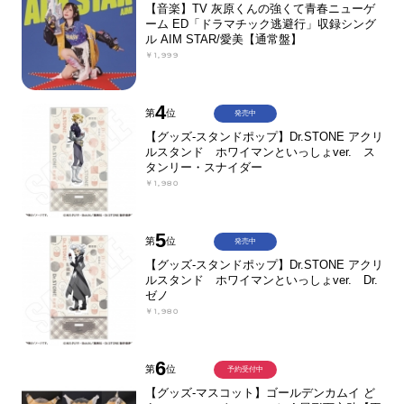
【音楽】TV 灰原くんの強くて青春ニューゲ
ーム ED「ドラマチック逃避行」収録シング
ル AIM STAR/愛美【通常盤】
￥1,999
4
第
位
発売中
【グッズ-スタンドポップ】Dr.STONE アクリ
ルスタンド ホワイマンといっしょver. ス
タンリー・スナイダー
￥1,980
5
第
位
発売中
【グッズ-スタンドポップ】Dr.STONE アクリ
ルスタンド ホワイマンといっしょver. Dr.
ゼノ
￥1,980
6
第
位
予約受付中
【グッズ-マスコット】ゴールデンカムイ ど