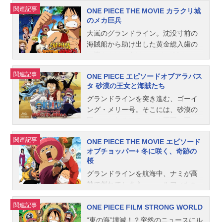
事実が待っていた！作品名ONEPIEC
煌びやかなテーマパークが出現し、
志音楽：田中公平キャラクターデザ
ッパー：大谷育江モバンビー：折笠
島に伝わる呪われた妖刀・七星剣の
関連記事
ONE PIECE THE MOVIE カラクリ城
ETHEMOVIEデッドエンドの冒険放
肩から花を咲かせたオマツリ男爵が
イン・作画監督：井上栄作美術監
愛カラスケ：藤田淑子ハゲオウム：
伝説とは？ゾロが奪っていった宝玉
のメカ巨兵
送形態劇場版アニメシリーズONEPIE
登場して、ルフィに言った。「秘密
督：芳野満雄製作担当：本間修アニ
青野武バトラー伯爵：江原正士ヘビ
の力とは？そしてサガとゾロの関係
CEスケジュール2003年3月1日（土）
の宝物をやろう。ただし、地獄の試
大嵐のグランドライン。沈没寸前の
メーション制作：東映アニメーショ
ー総裁：関智一ホットドッグ将軍：
は？ 百年に一度訪れるという赤い
キャストモンキー・D・ルフィ：田中
練を乗り越えられたらな！」この言
海賊船から助け出した黄金総入歯の
ン主題歌「Bel...
郷里大輔スタッフ原作：尾田栄一郎
満月の夜、すべてが分かる!!!作品名O
真弓ロロノア・ゾロ：中井和哉ナ
葉にルフィは飛びついた！地獄の試
お婆さんはの名はローバ…!??ルフィ
（集英社週刊『少年ジャンプ』連
NEPIECE呪われた聖剣放送形態劇場
ミ：岡村明美ウソップ：山口勝平サ
練--それは金魚すくいに輪投げに射的
たちはメカ島にある伝説の宝・金の
載）監督：志水淳児企画：清水慎治
版アニメシリーズONEPIECEスケジ
関連記事
ONE PIECE エピソードオブアラバス
ンジ：平田広明トニートニー・チョ
といったお祭り気分満載の試練ばか
冠と引き換えを条件にローバを島へ
脚本：橋本裕志音楽：田中公平キャ
ュール2004年3月6日（土）キャスト
タ 砂漠の王女と海賊たち
ッパー：大谷育江ニコ・ロビン：山
り。やがて男爵のクセモノ部下たち
送り届けると、島の領主でローバの
ラクターデザイン・作画監督：小泉
モンキー・D・ルフィ：田中真弓ロロ
口由里子シャンクス：池田秀一シュ
にクルーが次々と消されてい
息子・ラチェットが現れ、ローバを
グランドラインを突き進む、ゴーイ
昇美術監督：吉池隆司 佐南...
ノア・ゾロ：中井和哉ロロノア・ゾ
ライヤ：宮本充ビエラ：永井一郎ニ
き・・・その先にある秘密の宝物と
強引に連れて帰ってしまった……。
ング・メリー号。そこには、砂漠の
ロ（幼少期）：浦和めぐみナミ：岡
ードルス：小杉十郎太ガスバーデ：
は?ルフィはたった一人で挑んでい
手掛かりを失ったルフィたちは島唄
国といわれるアラバスタ王国の王
村明美ウソップ：山口勝平サンジ：
石田太郎アナグマ：酒井美紀スタッ
く!!!作品名ONEPIECETHEMOVIEオ
を頼りにお宝探しを開始！島唄の謎
女・ビビもいた。アラバスタ王国は
平田広明トニートニー・チョッパ
関連記事
ONE PIECE THE MOVIE エピソード
フ原作：尾田栄一郎（集英社週刊
マツリ男爵と秘密の島放送形態劇場
を解くたびに容赦なく襲い掛かる罠
悪の秘密結社の暗躍により崩壊の危
ー：大谷育江ニコ・ロビン：山口由
オブチョッパー+ 冬に咲く、奇跡の
『少年ジャンプ』連載）監督：宇田
版アニメシリーズONEPIECEスケジ
の数々。それをくぐり抜け、お宝ま
機に面していたが、ビビは諸悪の根
里子トウマ：内博貴（NEWS）サ
桜
鋼之介企画：清水慎治脚本：菅良幸
ュール2005年3月5日（土）キャスト
であと一歩に迫ったルフィたちだっ
源が国の英雄・クロコダイルだと知
ガ：中村獅童イザヤ：久本雅美スタ
グランドラインを航海中、ナミが高
音楽：田中公平 浜口史郎キャラク
モンキー・D・ルフィ：田中真弓ロロ
たが、驚天動地のカラクリ兵器が立
ったのだ。一方、アラバスタでは、
ッフ原作：尾田栄一郎（集英社週刊
熱で倒れてしまう……。ルフィたち
ターデザ...
ノア・ゾロ：中井和哉ナミ：岡村明
ちはだかり……。作品名ONEPIECET
クロコダイルの奸計により、国王軍
『少年ジャンプ』連載）監督：竹之
が辿り着いたのは“冬島・ドラム王
美ウソップ：山口勝平サンジ：平田
HEMOVIEカラクリ城のメカ巨兵放送
と反乱軍との全面戦争が始まろうと
内和久企画：清水慎治脚本：菅良幸
関連記事
国”。この国にいる唯一の医者、ドク
ONE PIECE FILM STRONG WORLD
広明トニートニー・チョッパー：大
形態劇場版アニメシリーズONEPIEC
していた。ルフィたちは一刻も早く
音楽：田中公平 浜口史郎キャタク
ターくれはのもと向かう途中、雪山
谷育江ニコ・ロビン：山口由里子オ
Eスケジュール2006年3月4日（土）
ビビを国王のもとに送り届けようと
ターデザイン・作画監督：小泉昇美
“東の海”壊滅！？突然のニュースにル