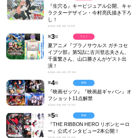
『生穴る』キービジュアル公開、キャ
ラクターデザイン・今村亮氏描き下ろ
し！
2026-08-09 12:50
3
第
位
アニメ
夏アニメ『プラノサウルス ガチコセ
イブツ部』第5話に古川登志夫さん、
千葉繁さん、山口勝さんがゲスト出
演！
2026-08-09 07:30
4
第
位
映画
『映画ゼッツ』『映画超ギャバン』オ
フショット11点解禁
2026-08-09 12:00
5
第
位
映画
『THE RIBBON HERO リボンヒーロ
ー』公式インタビュー2本公開！
2026-08-09 12:00