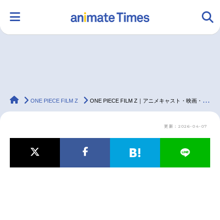
HOME
ランキング
アニメ
声優
animateTimes
ラジオ
みんなの声
グッズ
映画
ONE PIECE FILM Z
ONE PIECE FILM Z｜アニメキャスト・映画・最新情報一覧
更新：2026-04-07
マンガ・ラノベ
ゲーム・アプリ
音楽
コスプレ
2.5次元
配信・Vtuber
トレンド
無料マンガ
最新記事一覧
アニメ記事一覧
声優記事一覧