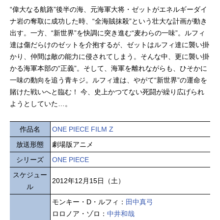
“偉大なる航路”後半の海、元海軍大将・ゼットがエネルギーダイ
ナ岩の奪取に成功した時、“全海賊抹殺”という壮大な計画が動き
出す。一方、“新世界”を快調に突き進む“麦わらの一味”。ルフィ
達は傷だらけのゼットを介抱するが、ゼットはルフィ達に襲い掛
かり、仲間は敵の能力に侵されてしまう。そんな中、更に襲い掛
かる海軍本部の“正義”。そして、海軍を離れながらも、ひそかに
一味の動向を追う青キジ。ルフィ達は、やがて“新世界”の運命を
賭けた戦いへと臨む！ 今、史上かつてない死闘が繰り広げられ
ようとしていた…。
作品名
ONE PIECE FILM Z
放送形態
劇場版アニメ
シリーズ
ONE PIECE
スケジュー
2012年12月15日（土）
ル
モンキー・D・ルフィ：
田中真弓
ロロノア・ゾロ：
中井和哉