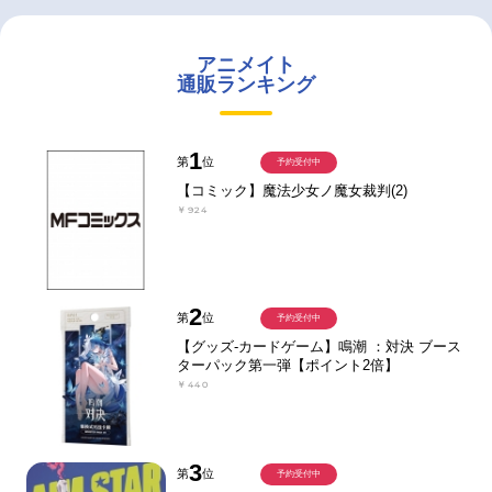
アニメイト
通販ランキング
1
第
位
予約受付中
【コミック】魔法少女ノ魔女裁判(2)
￥924
2
第
位
予約受付中
【グッズ-カードゲーム】鳴潮 ：対決 ブース
ターパック第一弾【ポイント2倍】
￥440
3
第
位
予約受付中