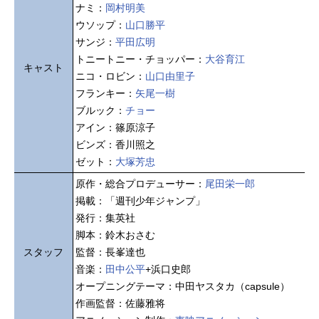
ナミ：
岡村明美
ウソップ：
山口勝平
サンジ：
平田広明
トニートニー・チョッパー：
大谷育江
キャスト
ニコ・ロビン：
山口由里子
フランキー：
矢尾一樹
ブルック：
チョー
アイン：篠原涼子
ビンズ：香川照之
ゼット：
大塚芳忠
原作・総合プロデューサー：
尾田栄一郎
掲載：「週刊少年ジャンプ」
発行：集英社
脚本：鈴木おさむ
スタッフ
監督：長峯達也
音楽：
田中公平
+浜口史郎
オープニングテーマ：中田ヤスタカ（capsule）
作画監督：佐藤雅将