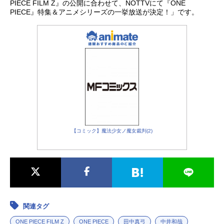
也音楽：田中公平+浜口史郎オープニ
劇場版アニメシリーズONEPIECEス
七武海”海賊女帝”ハンコック、”世界
語は、彼女が”シャンクスの娘”という
PIECE FILM Z』の公開に合わせて、NOTTVにて『ONE
PIECE』特集＆アニメシリーズの一挙放送が決定！」です。
ングテーマ：中田ヤスタカ（capsul
ケジュール2016年7月23日（土）キ
最強の剣士”ミホーク、”元王下七武
衝撃の事実から動き出すー。「世界
e）作画監督：佐藤雅将アニメー...
ャストモンキー・D・ルフィ：田中真
海”クロコダイル、”革命軍参謀総
を歌で幸せにしたい」とただ願い、
弓ロロノア・ゾロ：中井和哉ナミ：
長”サボ、”CP-0”ロブ・ルッチまでも
ステージに立つウタ。ウタの過去を
岡村明美ウソップ：山口勝平サン
がそれぞれの目的のため姿を現す。
知る謎の人物・ゴードン、そして垣
ジ：平田広明トニートニー・チョッ
お宝争奪戦と海賊万博は、予測不能
間見えるシャンクスの影。音楽の
パー：大谷育江ニコ・ロビン：山口
の大混乱へと陥って行く！作品名ON
島・エレジアで再会したルフィとウ
由里子フランキー：矢尾一樹ブルッ
EPIECESTAMPEDE放送形態劇場版
タの出会いは12年前のフーシャ村へ
ク：チョーギルド・テゾーロ：山路
アニメシリーズONEPIECEスケジュ
と遡る。作品名ONEPIECEFILMRED
和弘...
ール2019年8月9日（金）キャストモ
放送形態劇場版アニメシリーズONEP
ンキー・D・ルフィ：田中真弓ロロノ
IECEスケジュール2022年8月6日
ア・ゾロ：中井和哉ナミ：岡村明美
（土）キャストモンキー・D・ルフ
【コミック】魔法少女ノ魔女裁判(2)
ウソップ：山口勝平サンジ：平田広
ィ：田中真弓ロロノア・ゾロ：中井
明トニートニー・チョッパー：大谷
和哉ナミ：岡村明美ウソップ：山口
育江ニコ・ロビン：山口由里子フラ
勝平サンジ：平田広明トニートニ
ンキ...
ー・チョッパー：大谷育江ニコ・ロ
ビン：山口由里子フランキー：矢尾
一樹ブルック：チョージンベエ：宝
亀克寿ウタ：名塚佳織／Adoゴード
関連タグ
ン：津田健次郎シャンクス：池田秀
一ベン・ベックマン：田原アルノラ
ONE PIECE FILM Z
ONE PIECE
田中真弓
中井和哉