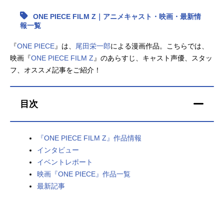
ONE PIECE FILM Z｜アニメキャスト・映画・最新情
アニメ映画一覧
実写化映画一覧
報一覧
今期アニメ曜日別一覧
『
ONE PIECE
』は、
尾田栄一郎
による漫画作品。こちらでは、
映画『
ONE PIECE FILM Z
』のあらすじ、キャスト声優、スタッ
春アニメ
夏アニメ
フ、オススメ記事をご紹介！
秋アニメ
冬アニメ
目次
男性声優/女性声優一覧
FOLLOW US
『ONE PIECE FILM Z』作品情報
インタビュー
イベントレポート
映画『ONE PIECE』作品一覧
最新記事