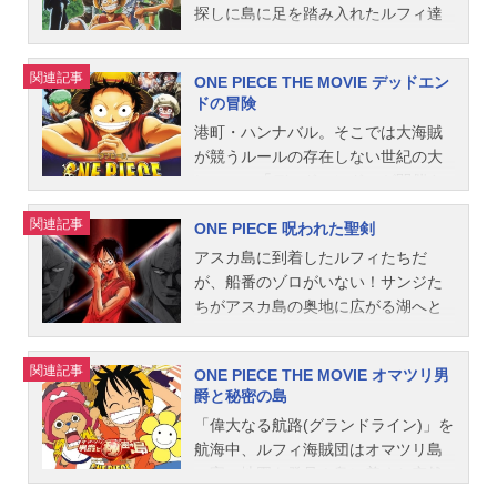
NEPIECE（映画）放送形態劇場版ア
とルフィたちの熱い戦いに大注目
探しに島に足を踏み入れたルフィ達
ニメシリーズONEPIECEスケジュー
だ。ルフィたちは愛船を取り戻し、
だが、そこは見たこともない”珍獣”た
ル2000年3月4日（土）キャストモン
強大な敵を見事倒して「ねじまき
ちの楽園だった。島では宝を狙う海
関連記事
ONE PIECE THE MOVIE デッドエン
キー・D・ルフィ：田中真弓ロロノ
島」の人々を救うことができるの
賊団・バトラー伯爵一味が、秘宝が
ドの冒険
ア・ゾロ：中井和哉ナミ：岡村明美
か？作品名ONEPIECEねじまき島の
隠されているというツノのある動物
港町・ハンナバル。そこでは大海賊
ウソップ：山口勝平ウーナン：野沢
冒険放送形態劇場版アニメシリーズO
達を次々と襲っていたのだ！一方、
が競うルールの存在しない世紀の大
那智トビオ：今井由香岩蔵（がんぞ
NEPIECEスケジュール2001年3月3日
チョッパーは島の動物達に伝説の”動
レース、「デッドエンド」が開催さ
う）：青野武エルドラゴ：内海賢二
（土）キャストモンキー・D・ルフ
物王”として崇められていた。果たし
れようとしている。冒険の臭いと賞
ウーナン（少年期）：草尾毅岩蔵
ィ：田中真弓ロロノア・ゾロ：中井
てルフィ達はチョッパーを見つけ出
関連記事
ONE PIECE 呪われた聖剣
金に誘われすぐさまレースにエント
（がんぞう）（少年期）：松野太紀
和哉ナミ：岡村明美ウソップ：山口
すことができるのか！そして”動物
リーするルフィたち。優勝候補とい
スタッフ原作：尾田栄一郎監督：志
勝平サンジ：平田広明ボロード：堀
王”チョッパーと島の少年モバンビー
アスカ島に到着したルフィたちだ
われる悪魔の実の能力者・ガスバー
水淳児脚本：島田満音楽：田中公平
内賢雄アキース：矢島晶子ベアキン
は、バトラー伯爵の魔の手から動物
が、船番のゾロがいない！サンジた
デ将軍、病に倒れるビエラ爺さんの
キャラクターデザイン：久田和也
グ：玄田哲章ピンジョーカー：田中
達を守ることができるのか！作品名O
ちがアスカ島の奥地に広がる湖へと
ために海賊の懸賞金を狙うアナグ
小泉昇作画監督：久田和也美術監
秀幸ハニークイーン：林原めぐみス
NEPIECE珍獣島のチョッパー王国放
入っていくと、ゾロが現れ美しい少
マ……それぞれの思いを胸にいよい
督：行信三アニメーション制作：東
カンクワン：青野武ブージャック：
送形態劇場版アニメシリーズONEPIE
女マヤが大切に抱えていた三つの宝
関連記事
ONE PIECE THE MOVIE オマツリ男
よレースがスタート！出港直後から
映アニメーション主題歌OP：「ウィ
田の中勇ダニー：稲田徹ドニー：菅
CEスケジュール2002年3月2日（土）
玉を奪って行く。一方、ルフィたち
爵と秘密の島
苛酷な状況がルフィたちに次々と襲
ーアー!」きただにひろしED：「me
沼久義デニー：龍谷修武スタッフ原
キャストモンキー・D・ルフィ：田中
は、道場師範・サガ、弟子のトウマ
い掛かるが、ログホースが示す通り
「偉大なる航路(グランドライン)」を
mories」大槻真希公開開始年＆季節2
作：尾田栄一郎（集英社週刊『少年
真弓ロロノア・ゾロ：中井和哉ナ
と対峙していた。サガは、ゾロは自
順調に船を進めるゴーイング・メリ
航海中、ルフィ海賊団はオマツリ島
000ア...
ジャンプ』連載）監督：志水淳児企
ミ：岡村明美ウソップ：山口勝平サ
分たちの仲間だと言い放ち、妖気漂
ー号。さらに進むとそこには驚愕の
の宝の地図を発見！島に着くと突然
画：清水慎治 鷲尾天脚本：橋本裕
ンジ：平田広明トニートニー・チョ
う長刀でルフィを翻弄する。アスカ