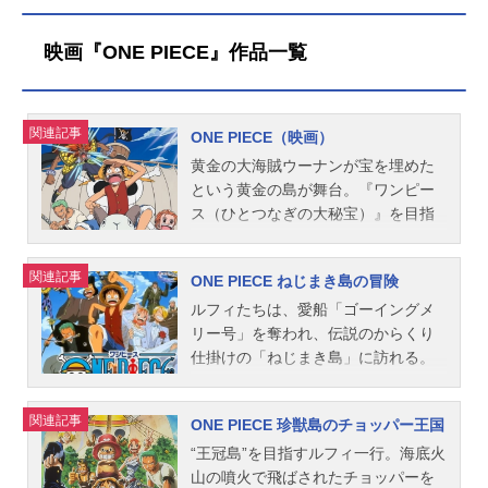
映画『ONE PIECE』作品一覧
関連記事
ONE PIECE（映画）
黄金の大海賊ウーナンが宝を埋めた
という黄金の島が舞台。『ワンピー
ス（ひとつなぎの大秘宝）』を目指
して今日も航海を続けるルフィ、ゾ
ロ、ナミ、ウソップたち。ケンカ中
関連記事
ONE PIECE ねじまき島の冒険
のところを、ナミのお宝を泥棒にき
たコソドロ三人衆と海賊エルドラゴ
ルフィたちは、愛船「ゴーイングメ
に攻撃されてしまうが、なんとか逃
リー号」を奪われ、伝説のからくり
げ延び、エルドラゴに捕らえられて
仕掛けの「ねじまき島」に訪れる。
いた少年トビオを助け出す。ウーナ
島には悪魔の実の能力者たち「トラ
ンに憧れているトビオの話を聞き、
ンプ海賊団」が君臨して、島民を苦
関連記事
ONE PIECE 珍獣島のチョッパー王国
ルフィはウーナンがいい奴だったら
しめていた……。そこになぞの泥棒
仲間にしようと言い出し、一同は黄
兄弟簿ロードとアキースが登場し
“王冠島”を目指すルフィ一行。海底火
金の島へ向かうことに……。作品名O
て……、「トランプ5兄弟」の必殺技
山の噴火で飛ばされたチョッパーを