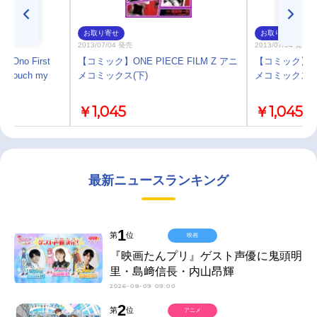
お取り寄せ
お取り寄せ
2013/07/04 発売
2013/07/04 発売
Ono First
【コミック】ONE PIECE FILM Z アニ
【コミック】ONE
lm“Touch my
メコミックス(下)
メコミックス(上
￥1,045
￥1,045
最新ニュースランキング
1
第
位
映画
『映画たんプリ』ゲスト声優に鬼頭明
里・島﨑信長・内山昂輝
2026-08-09 09:00
2
第
位
アニメ