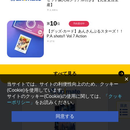
産】
￥2,684
10
第
位
予約受付中
【グッズ-カード】あんさんぶるスターズ！！
P.A.shots!! Vol.7 Action
￥275
すべて見る
×
当サイトでは、サイトの利便性向上のため、クッキー
(Cookie)を使用しています。
サイトのクッキー(Cookie)の使用に関しては、
「クッキ
ーポリシー」
をお読みください。
目次
同意する