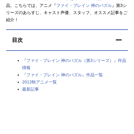
品。こちらでは、アニメ『
ファイ・ブレイン 神のパズル
』第3シ
アニメ映画一覧
実写化映画一覧
リーズのあらすじ、キャスト声優、スタッフ、オススメ記事をご
紹介！
今期アニメ曜日別一覧
春アニメ
夏アニメ
目次
秋アニメ
冬アニメ
『ファイ・ブレイン 神のパズル（第3シリーズ）』作品
男性声優/女性声優一覧
情報
『ファイ・ブレイン 神のパズル』作品一覧
FOLLOW US
2013秋アニメ一覧
最新記事