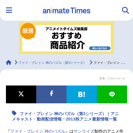
HOME
ランキング
アニメ
声優
ラジオ
みんなの声
グッズ
映画
animateTimes
ファイ・ブレイン 神のパズル（第3シリーズ）
ファイ・ブレイン 神のパズル（第3シリーズ）｜アニメキャスト・動画配信情報・2013秋アニメ最新情報一覧
更新：2026-04-02
マンガ・ラノベ
ゲーム・アプリ
音楽
コスプレ
2.5次元
配信・Vtuber
トレンド
無料マンガ
ファイ・ブレイン 神のパズル（第3シリーズ）｜アニ
最新記事一覧
メキャスト・動画配信情報・2013秋アニメ最新情報一覧
アニメ記事一覧
声優記事一覧
『
ファイ・ブレイン 神のパズル
』は
サンライズ
制作のアニメ作