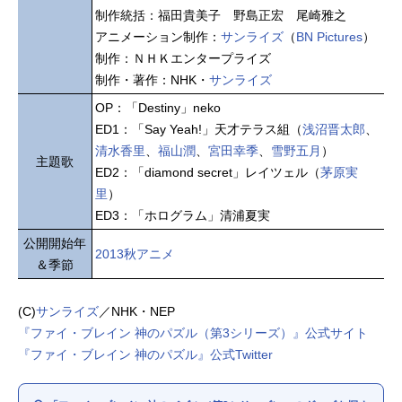
制作統括：福田貴美子 野島正宏 尾崎雅之
アニメーション制作：
サンライズ
（
BN Pictures
）
制作：ＮＨＫエンタープライズ
制作・著作：NHK・
サンライズ
OP：「Destiny」neko
ED1：「Say Yeah!」天才テラス組（
浅沼晋太郎
、
清水香里
、
福山潤
、
宮田幸季
、
雪野五月
）
主題歌
ED2：「diamond secret」レイツェル（
茅原実
里
）
ED3：「ホログラム」清浦夏実
公開開始年
2013秋アニメ
＆季節
(C)
サンライズ
／NHK・NEP
『ファイ・ブレイン 神のパズル（第3シリーズ）』公式サイト
『ファイ・ブレイン 神のパズル』公式Twitter