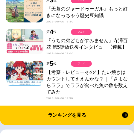
3
第
位
アニメ
『天幕のジャードゥーガル』もっと好
きになっちゃう歴史豆知識
2026-08-06 18:30
4
第
位
アニメ
『うちの弟どもがすみません』寺澤百
花 第5話放送後インタビュー【連載】
2026-08-06 12:00
5
第
位
アニメ
【考察・レビューその4】たい焼きは
カウントしてええんかな？｜『さよな
らララ』でララが食べた魚の数を数え
てみた
2026-08-06 12:30
ランキングを見る