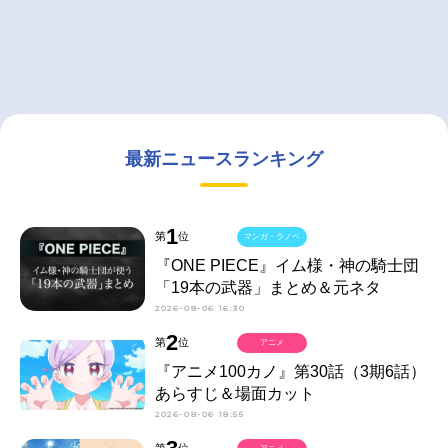
最新ニュースランキング
1
第
位
マンガ・ラノベ
『ONE PIECE』イム様・神の騎士団
「19本の武器」まとめ＆元ネタ
2026-08-06 16:30
2
第
位
アニメ
『アニメ100カノ』第30話（3期6話）
あらすじ＆場面カット
2026-08-06 18:55