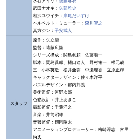
水谷アイリ：
後藤麻衣
武田ナオキ：
矢部雅史
相沢ユウイチ：
岸尾だいすけ
ヘルベルト・ミューラー：
森川智之
真方ジン：
子安武人
原作：矢立肇
監督：遠藤広隆
シリーズ構成：関島眞頼 佐藤順一
脚本：関島眞頼、樋口達人 野村祐一 根元歳
三 小林英造 松井亜弥 中瀬理香 立原正輝
キャラクターデザイン：佐々木洋平
パズルデザイン：郷内邦義
美術監督：河野次郎
色彩設計：井上あきこ
スタッフ
撮影監督：千葉洋之
音楽：井筒昭雄
音響監督：鶴岡陽太
アニメーションプロデューサー：梅崎淳志 古里
尚丈