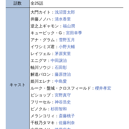
話数
全25話
大門カイト：
浅沼晋太郎
井藤ノノハ：
清水香里
逆之上ギャモン：
福山潤
キュービック・G：
宮田幸季
アナ・グラム：
雪野五月
イワシミズ君：
小野大輔
レイツェル：
茅原実里
エニグマ：
中田譲治
軸川ソウジ：
石田彰
解道バロン：
藤原啓治
姫川エレナ：
中島愛
キャスト
ルーク・盤城・クロスフィールド：
櫻井孝宏
ビショップ：
宮野真守
フリーセル：
神谷浩史
ピノクル：
杉田智和
メランコリィ：
斎藤桃子
千枝乃タマキ：
佐藤利奈