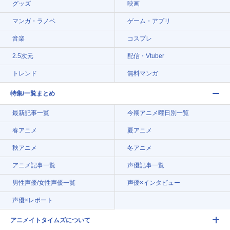
グッズ
映画
マンガ・ラノベ
ゲーム・アプリ
音楽
コスプレ
2.5次元
配信・Vtuber
トレンド
無料マンガ
特集/一覧まとめ
最新記事一覧
今期アニメ曜日別一覧
春アニメ
夏アニメ
秋アニメ
冬アニメ
アニメ記事一覧
声優記事一覧
男性声優/女性声優一覧
声優×インタビュー
声優×レポート
アニメイトタイムズについて