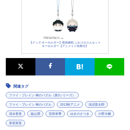
【グッズ-キーホルダー】呪術廻戦 ふわコロりんセット
キーホルダー【アニメイト特典付】
関連タグ
ファイ・ブレイン 神のパズル（第3シリーズ）
ファイ・ブレイン 神のパズル
2013秋アニメ
浅沼晋太郎
清水香里
福山潤
宮田幸季
ゆきのさつき
小野大輔
茅原実里