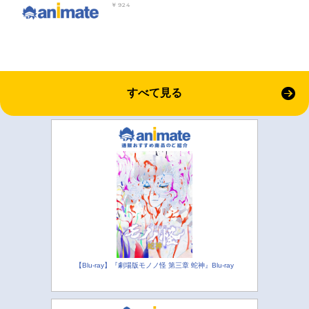
￥924
すべて見る
【Blu-ray】『劇場版モノノ怪 第三章 蛇神』Blu-ray