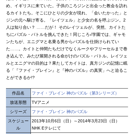
め、イギリスに来ていた。子供のころジンと出会った教会を訪れ
るカイトたち。そこにひとりの少女が現れ、「会いたかった」と
ジンの元へ駆け寄る。「レイツェル」と少女の名を呼ぶジン。2
人は知り合い？ ……だが！ そのレイツェルが、突然、カイトた
ちにパズル・バトルを挑んできた！同じころ√学園では、ギャモ
ンたちが、エニグマと名乗る男からパズルを仕掛けられてい
た……。カイトと仲間たちだけでなくルークやフリーセルまで巻
き込んで、みたび展開される命がけのパズル・バトル。レイツェ
ルとエニグマの目的は？果たしてカイトは、真方ジンの記憶に眠
る「『ファイ・ブレイン』と『神のパズル』の真実」へと迫るこ
とができるか!?
作品名
ファイ・ブレイン 神のパズル（第3シリーズ）
放送形態
TVアニメ
シリーズ
ファイ・ブレイン 神のパズル
スケジュー
2013年10月6日（日）～2014年3月23日（日）
ル
NHK Eテレにて