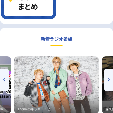
新着ラジオ番組
on
Trignalのキラキラ☆ビートＲ
森久