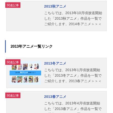
ナ・グラム：雪野五月軸川ソウジ：
イ・ブレイン』と『神のパズル』の
関連記事
2013秋アニメ
石田彰解道バロン：藤原啓治フリー
真実」へと迫ることができるか!?作
こちらでは、2013年10月頃放送開始
セル：神谷浩史ピノクル：杉田智和
品名ファイ・ブレイン神のパズル
した「2013秋アニメ」作品を一覧で
ダウト：小野大輔メランコリィ：斎
（第3シリーズ）放送形態TVアニメ
ご紹介します。2014冬アニメ＞＞＜
藤桃子ミゼルカ：日笠陽子ホイス
シリーズファイ・ブレイン神のパズ
＜2013夏アニメ
ト：小西克幸千枝乃タマキ：佐藤利
ルスケジュール2013年10月6日
奈水谷...
（日）～2014年3月23日（日）NHKE
テレにて話数全25話キャスト大門カ
2013年アニメ一覧リンク
イト：浅沼晋太郎井藤ノノハ：清水
香里逆之上ギャモン：福山潤キュー
ビック・G：宮田幸季アナ・グラム：
関連記事
2013冬アニメ
雪野五月イワシミズ君：小野大輔レ
こちらでは、2013年1月頃放送開始
イツェル：...
した「2013冬アニメ」作品を一覧で
ご紹介します。2013春アニメ＞＞＜
＜2012秋アニメ
関連記事
2013春アニメ
こちらでは、2013年4月頃放送開始
した「2013春アニメ」作品を一覧で