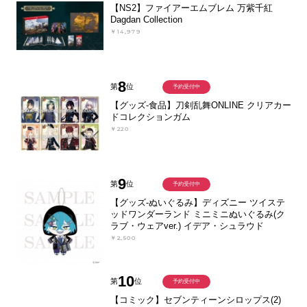
【NS2】ファイアーエムブレム 万紫千紅
Dagdan Collection
￥14,979
8
第
位
予約受付中
【グッズ-食品】刀剣乱舞ONLINE クリアカー
ドコレクションガム
￥220
9
第
位
予約受付中
【グッズ-ぬいぐるみ】ディズニー ツイステ
ッドワンダーランド ミニミニぬいぐるみ(ク
ラブ・ウェアver.) イデア・シュラウド
￥2,500
10
第
位
予約受付中
【コミック】セブンティーンシロップス(2)