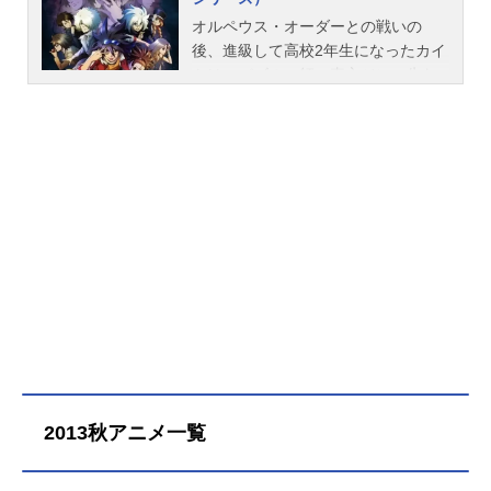
と、親しげに語りかける謎の少年だ
る「もの」を手に入れたことから
った。「ようこそ、裁きのパズル
オルペウス・オーダーとの戦いの
【ソルヴァー(解答者)】に指名された
へ！」新たな敵は、「オルペウス・
後、進級して高校2年生になったカイ
カイトは、ノノハや個性豊かな仲間
オーダー」を名乗る5人の少年少女。
トは、パズルの師・真方ジンの失わ
ソルヴァーたちと共に、世界各地の
組織の目的のため、また自分たちこ
れた記憶を取り戻すため、イギリス
『賢者のパズル』を舞台にした、PO
そが「真のファイ・ブレイン」であ
に来ていた。子供のころジンと出会
Gとのパズル・バトルに巻き込まれて
るという資格を示すため、√学園の生
った教会を訪れるカイトたち。そこ
いく…。作品名ファイ・ブレイン神
徒をギヴァーに仕立ててカイトにパ
にひとりの少女が現れ、「会いたか
のパズル放送形態TVアニメスケジュ
ズル・バトルを仕掛け、さらにギャ
った」とジンの元へ駆け寄る。「レ
ール2011年10月2日（日）～2012年
モンたちも巻き込んだチーム対戦パ
イツェル」と少女の名を呼ぶジン。2
4月1日（日）NHKEテレにて話数全2
ズルを挑んでくる。これまで以上に
人は知り合い？……だが！そのレイ
5話キャスト大門カイト：浅沼晋太郎
厳しく激しい、カイトの新たな戦い
ツェルが、突然、カイトたちにパズ
井藤ノノハ：清水香里逆之上ギャモ
が始まる……。作品名ファイ・ブレ
ル・バトルを挑んできた！同じころ√
ン：福山潤キュービック・Ｇ：宮田
イン神のパズル（第2シリーズ）放送
学園では、ギャモンたちが、エニグ
幸季アナ・グラム：雪野五月軸川ソ
形態TVアニメシリーズファイ・ブレ
マと名乗る男からパズルを仕掛けら
ウジ：石田彰ルーク・盤城・クロス
イン神のパズルスケジュール2012年
れていた……。カイトと仲間たちだ
フィールド：櫻井孝宏ビショップ：
4月8日（日）〜2012年9月23日
けでなくルークやフリーセルまで巻
宮野真守千枝乃タマキ：佐藤利奈水
（日）NHKEテレにて話数全25話キ
き込んで、みたび展開される命がけ
谷アイリ：後藤麻衣武田ナオキ：矢
2013秋アニメ一覧
ャスト大門カイト：浅沼晋太郎井藤
のパズル・バトル。レイツェルとエ
部雅史相沢ユウイチ：岸尾だいすけ
ノノハ：清水香里逆之上ギャモン：
ニグマの目的は？果たしてカイト
フンガ：三宅健太メイズ：斎藤千...
福山潤キュービック・G：宮田幸季ア
は、真方ジンの記憶に眠る「『ファ