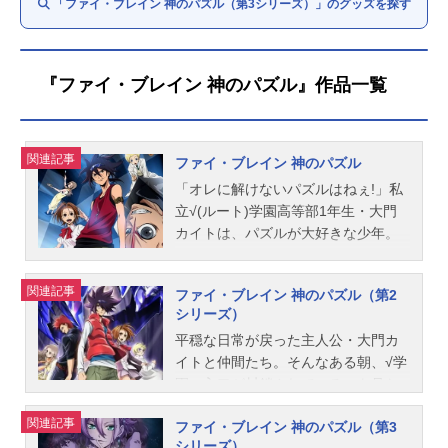
「ファイ・ブレイン 神のパズル（第3シリーズ）」のグッズを探す
『ファイ・ブレイン 神のパズル』作品一覧
関連記事
ファイ・ブレイン 神のパズル
「オレに解けないパズルはねぇ!」私
立√(ルート)学園高等部1年生・大門
カイトは、パズルが大好きな少年。
ある日、生徒会長にもらった携帯端
末に誘われ、幼なじみの少女・ノノ
関連記事
ファイ・ブレイン 神のパズル（第2
ハと一緒に、学園近くの地下遺跡に
シリーズ）
ひそむ「解けないパズル」に挑む。
平穏な日常が戻った主人公・大門カ
それは、謎の知能集団『POG』が作
イトと仲間たち。そんなある朝、√学
り出した、命の危機を招く『賢者の
園の入口が封鎖されているのを見た
パズル』だった。パズルを愛するカ
カイトは、ひとり学園の中へ。……
イトは憤り、その頭脳を駆使してパ
関連記事
ファイ・ブレイン 神のパズル（第3
待ち受けていたのは、巨大なパズル
ズルを見事に攻略。だが、そこであ
シリーズ）