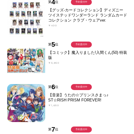
4
第
位
予約受付中
【グッズ-カードコレクション】ディズニー
ツイステッドワンダーランド ランダムカード
コレクション クラブ・ウェアver.
￥400
5
第
位
予約受付中
【コミック】魔入りました!入間くん(50) 特装
版
￥3,850
6
第
位
予約受付中
【音楽】うたの☆プリンスさまっ♪
ST☆RISH PRISM FOREVER!
￥1,650
7
第
位
予約受付中