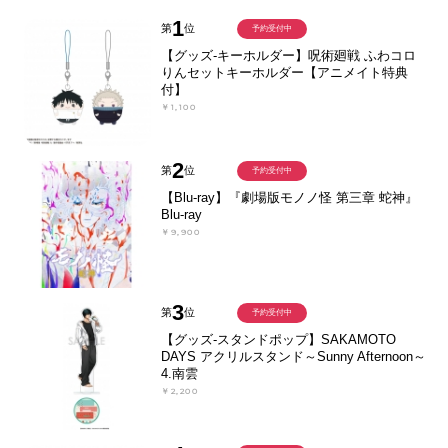
1
第
位
予約受付中
【グッズ-キーホルダー】呪術廻戦 ふわコロ
りんセットキーホルダー【アニメイト特典
付】
￥1,100
2
第
位
予約受付中
【Blu-ray】『劇場版モノノ怪 第三章 蛇神』
Blu-ray
￥9,900
3
第
位
予約受付中
【グッズ-スタンドポップ】SAKAMOTO
DAYS アクリルスタンド～Sunny Afternoon～
4.南雲
￥2,200