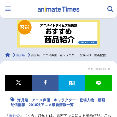
HOME
ランキング
アニメ
声優
ラジオ
みんなの声
グッズ
映画
animateTimes
海月姫
海月姫｜アニメ声優・キャラクター・登場人物・動画配信情報・2010秋アニメ最新情報一覧
更新：2026-03-23
マンガ・ラノベ
ゲーム・アプリ
音楽
コスプレ
2.5次元
配信・Vtuber
トレンド
無料マンガ
海月姫｜アニメ声優・キャラクター・登場人物・動画
最新記事一覧
配信情報・2010秋アニメ最新情報一覧
アニメ記事一覧
声優記事一覧
『
海月姫
』（くらげひめ）は、東村アキコによる漫画作品。こち