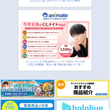
んじゅうにぎにぎマスコット ねくすと2 Hbox
【くじメイト】今井文也のくじメイトVol.4～チャラめ
に見える幼馴染、実は一途で独占欲が強いんです～