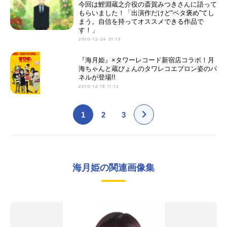
今回は鯉淵蔵之介役の斎賀みつきさんに語って
もらいました！「出演作だけど“ベタ褒め”てし
まう。自信を持ってオススメできる作品で
す！」
2010-12-24 01:13
『海月姫』×タワーレコード新宿店コラボ！月
海ちゃんと蔵ぴょんのタワレコエプロン姿のパ
ネルが登場!!
2010-12-13 11:12
1
2
3
海月姫の関連画像集