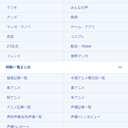
ラジオ
みんなの声
グッズ
映画
マンガ・ラノベ
ゲーム・アプリ
音楽
コスプレ
2.5次元
配信・Vtuber
トレンド
無料マンガ
特集/一覧まとめ
最新記事一覧
今期アニメ曜日別一覧
春アニメ
夏アニメ
秋アニメ
冬アニメ
アニメ記事一覧
声優記事一覧
男性声優/女性声優一覧
声優×インタビュー
声優×レポート