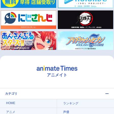
アニメイト
カテゴリ
HOME
ランキング
アニメ
声優