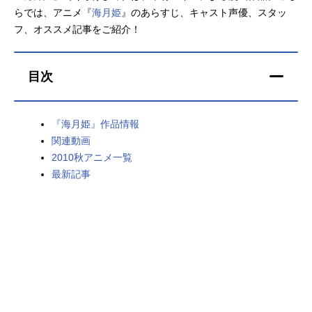
らでは、アニメ『
海月姫
』のあらすじ、キャスト声優、スタッ
アニメ映画一覧
実写化映画一覧
フ、オススメ記事をご紹介！
今期アニメ曜日別一覧
目次
春アニメ
夏アニメ
秋アニメ
冬アニメ
『海月姫』作品情報
関連動画
男性声優/女性声優一覧
2010秋アニメ一覧
最新記事
FOLLOW US