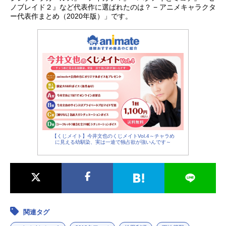
ノブレイド２』など代表作に選ばれたのは？ − アニメキャラクタ
ー代表作まとめ（2020年版）」です。
【くじメイト】今井文也のくじメイトVol.4～チャラめ
に見える幼馴染、実は一途で独占欲が強いんです～
関連タグ