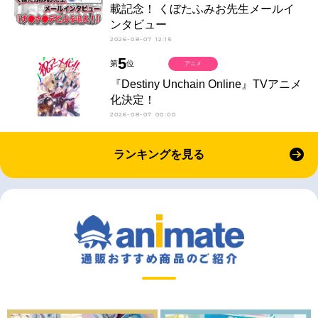
載記念！ くぼたふみお先生メールイ
ンタビュー
2026-08-07 12:15
5
第
位
アニメ
『Destiny Unchain Online』TVアニメ
化決定！
2026-08-07 00:00
ランキングを見る