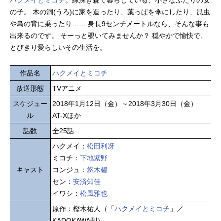
ハクメイとミコチ
。緑深き森で暮らしている、小さなふたりの女
の子。 木の洞(うろ)に家を造ったり、葉っぱを傘にしたり、昆虫
や鳥の背に乗ったり…… 身長9センチメートルなら、そんな事も
出来るのです。 そーっと覗いてみませんか？ 穏やかで愉快で、
とびきり愛らしいその生活を。
作品名
ハクメイとミコチ
放送形態
TVアニメ
スケジュー
2018年1月12日（金）～2018年3月30日（金）
ル
AT-Xほか
話数
全25話
ハクメイ：
松田利冴
ミコチ：
下地紫野
キャスト
コンジュ：
悠木碧
セン：
安済知佳
イワシ：
松風雅也
原作：樫木祐人（「
ハクメイとミコチ
」／
KADOKAWA刊）