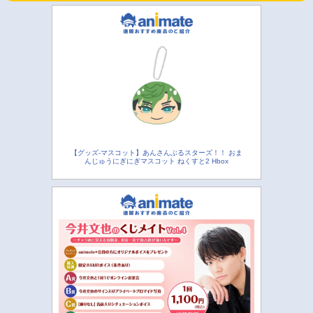
【グッズ-マスコット】あんさんぶるスターズ！！ おま
んじゅうにぎにぎマスコット ねくすと2 Hbox