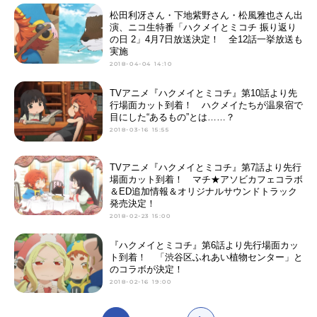
松田利冴さん・下地紫野さん・松風雅也さん出
演、ニコ生特番「ハクメイとミコチ 振り返り
の日 2」4月7日放送決定！ 全12話一挙放送も
実施
2018-04-04 14:10
TVアニメ『ハクメイとミコチ』第10話より先
行場面カット到着！ ハクメイたちが温泉宿で
目にした“あるもの”とは……？
2018-03-16 15:55
TVアニメ『ハクメイとミコチ』第7話より先行
場面カット到着！ マチ★アソビカフェコラボ
＆ED追加情報＆オリジナルサウンドトラック
発売決定！
2018-02-23 15:00
『ハクメイとミコチ』第6話より先行場面カッ
ト到着！ 「渋谷区ふれあい植物センター」と
のコラボが決定！
2018-02-16 19:00