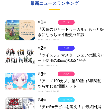
最新ニュースランキング
1
第
位
アニメ
『天幕のジャードゥーガル』もっと好
きになっちゃう歴史豆知識
2026-08-06 18:30
2
第
位
グッズ
『ツイステ』マスターシェフの新規ア
ート使用の商品が10/24発売
2026-08-07 12:50
3
第
位
アニメ
『アニメ100カノ』第30話（3期6話）
あらすじ＆場面カット
2026-08-06 18:55
4
第
位
マンガ・ラノベ
『チ●チ●デビルを追え！』最終回掲