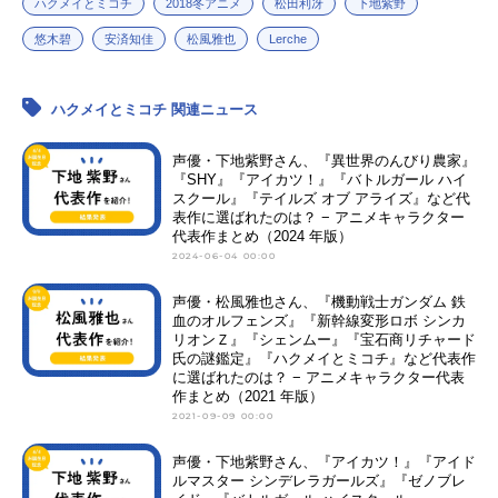
ハクメイとミコチ
2018冬アニメ
松田利冴
下地紫野
悠木碧
安済知佳
松風雅也
Lerche
ハクメイとミコチ 関連ニュース
声優・下地紫野さん、『異世界のんびり農家』
『SHY』『アイカツ！』『バトルガール ハイ
スクール』『テイルズ オブ アライズ』など代
表作に選ばれたのは？ − アニメキャラクター
代表作まとめ（2024 年版）
2024-06-04 00:00
声優・松風雅也さん、『機動戦士ガンダム 鉄
血のオルフェンズ』『新幹線変形ロボ シンカ
リオンＺ』『シェンムー』『宝石商リチャード
氏の謎鑑定』『ハクメイとミコチ』など代表作
に選ばれたのは？ − アニメキャラクター代表
作まとめ（2021 年版）
2021-09-09 00:00
声優・下地紫野さん、『アイカツ！』『アイド
ルマスター シンデレラガールズ』『ゼノブレ