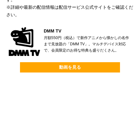
※詳細や最新の配信情報は配信サービス公式サイトをご確認くだ
さい。
DMM TV
月額550円（税込）で新作アニメから懐かしの名作
まで見放題の「DMM TV」。マルチデバイス対応
で、会員限定のお得な特典も盛りだくさん。
動画を見る