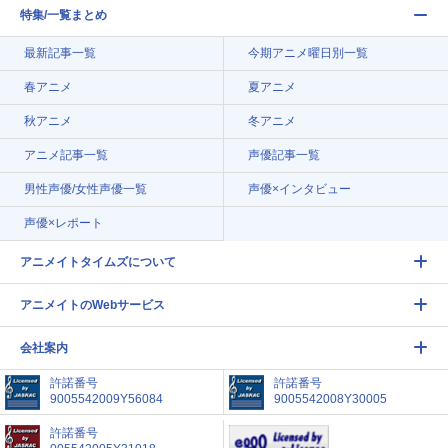
特集/一覧まとめ
最新記事一覧
今期アニメ曜日別一覧
春アニメ
夏アニメ
秋アニメ
冬アニメ
アニメ記事一覧
声優記事一覧
男性声優/女性声優一覧
声優×インタビュー
声優×レポート
アニメイトタイムズについて
アニメイトのWebサービス
会社案内
許諾番号
許諾番号
9005542009Y56084
9005542008Y30005
許諾番号