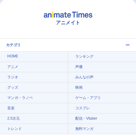
アニメイト
カテゴリ
HOME
ランキング
アニメ
声優
ラジオ
みんなの声
グッズ
映画
マンガ・ラノベ
ゲーム・アプリ
音楽
コスプレ
2.5次元
配信・Vtuber
トレンド
無料マンガ