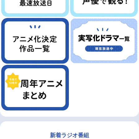
新着ラジオ番組