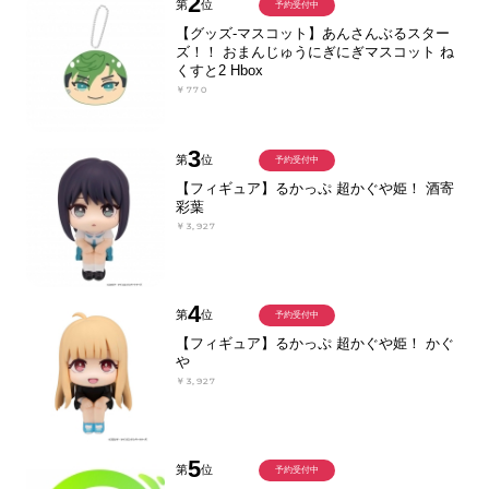
2
第
位
予約受付中
【グッズ-マスコット】あんさんぶるスター
ズ！！ おまんじゅうにぎにぎマスコット ね
くすと2 Hbox
￥770
3
第
位
予約受付中
【フィギュア】るかっぷ 超かぐや姫！ 酒寄
彩葉
￥3,927
4
第
位
予約受付中
【フィギュア】るかっぷ 超かぐや姫！ かぐ
や
￥3,927
5
第
位
予約受付中