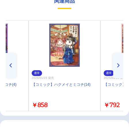
関連商品
通常
通常
2026/01/15 発売
2025/01/15 発売
コチ(4)
【コミック】ハクメイとミコチ(14)
【コミック】ハ
￥858
￥792