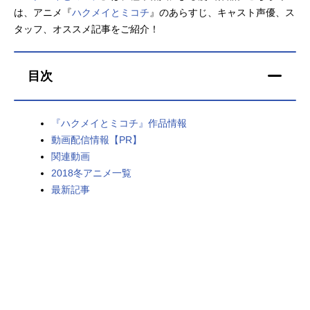
は、アニメ『
ハクメイとミコチ
』のあらすじ、キャスト声優、ス
アニメ映画一覧
実写化映画一覧
タッフ、オススメ記事をご紹介！
今期アニメ曜日別一覧
目次
春アニメ
夏アニメ
秋アニメ
冬アニメ
『ハクメイとミコチ』作品情報
動画配信情報【PR】
男性声優/女性声優一覧
関連動画
2018冬アニメ一覧
FOLLOW US
最新記事