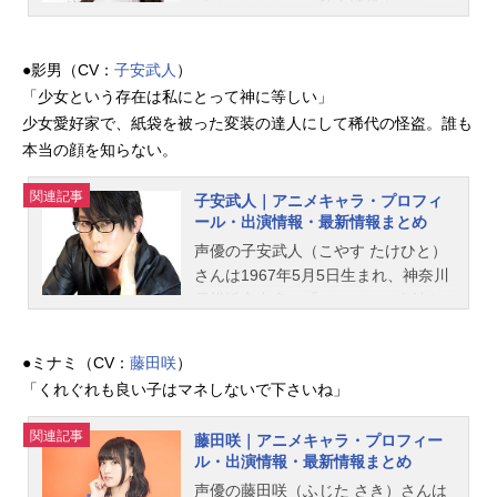
『けいおん！』の秋山澪役をはじ
め、『戦姫絶唱シンフォギア』のマ
リア・カデンツァヴナ・イヴ役な
●影男（CV：
子安武人
）
ど、人気作品のキャラクターを多く
「少女という存在は私にとって神に等しい」
演じています。こちらでは、日笠陽
少女愛好家で、紙袋を被った変装の達人にして稀代の怪盗。誰も
子さんのオススメ記事をご紹介！
本当の顔を知らない。
関連記事
子安武人｜アニメキャラ・プロフィ
ール・出演情報・最新情報まとめ
声優の子安武人（こやす たけひと）
さんは1967年5月5日生まれ、神奈川
県横浜市出身。『ジョジョの奇妙な
冒険』のディオ・ブランドー役をは
じめ、『呪術廻戦』の伏黒甚爾役な
●ミナミ（CV：
藤田咲
）
ど、人気作品のキャラクターを多く
「くれぐれも良い子はマネしないで下さいね」
演じています。こちらでは、子安武
人さんのオススメ記事をご紹介！
関連記事
藤田咲｜アニメキャラ・プロフィー
ル・出演情報・最新情報まとめ
声優の藤田咲（ふじた さき）さんは