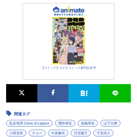
【コミック】ビビビコミック創刊記念号
関連タグ
乱歩奇譚 Game of Laplace
櫻井孝宏
高橋李依
山下大輝
小西克幸
チョー
中原麻衣
日笠陽子
子安武人