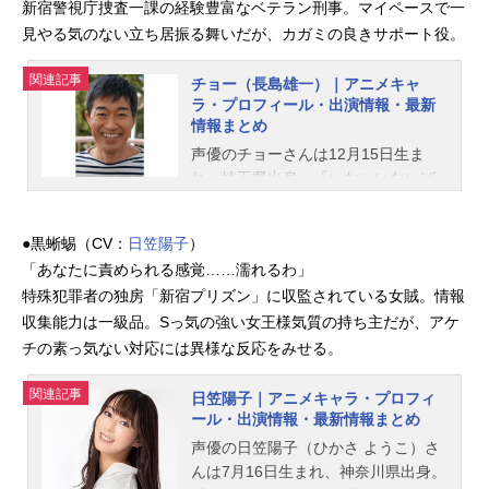
新宿警視庁捜査一課の経験豊富なベテラン刑事。マイペースで一
見やる気のない立ち居振る舞いだが、カガミの良きサポート役。
関連記事
チョー（長島雄一）｜アニメキャ
ラ・プロフィール・出演情報・最新
情報まとめ
声優のチョーさんは12月15日生ま
れ、埼玉県出身。『いないいないば
あっ！』のワンワン役をはじめ、『O
NE PIECE』のブルック役など、人気
●黒蜥蜴（CV：
日笠陽子
）
作品のキャラクターを演じていま
「あなたに責められる感覚……濡れるわ」
す。こちらでは、チョーさんのオス
特殊犯罪者の独房「新宿プリズン」に収監されている女賊。情報
スメ記事をご紹介！
収集能力は一級品。Sっ気の強い女王様気質の持ち主だが、アケ
チの素っ気ない対応には異様な反応をみせる。
関連記事
日笠陽子｜アニメキャラ・プロフィ
ール・出演情報・最新情報まとめ
声優の日笠陽子（ひかさ ようこ）さ
んは7月16日生まれ、神奈川県出身。