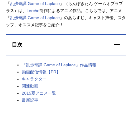
『
乱歩奇譚 Game of Laplace
』（らんぽきたん ゲームオブラプ
アニメ映画一覧
実写化映画一覧
ラス）は、
Lerche
制作によるアニメ作品。こちらでは、アニメ
『
乱歩奇譚 Game of Laplace
』のあらすじ、キャスト声優、スタ
今期アニメ曜日別一覧
ッフ、オススメ記事をご紹介！
春アニメ
夏アニメ
目次
秋アニメ
冬アニメ
男性声優/女性声優一覧
『乱歩奇譚 Game of Laplace』作品情報
動画配信情報【PR】
FOLLOW US
キャラクター
関連動画
2015夏アニメ一覧
最新記事