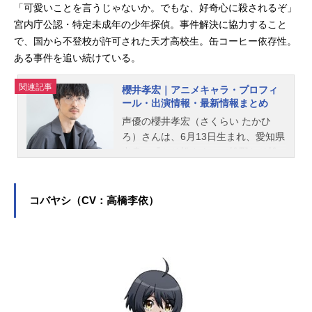
「可愛いことを言うじゃないか。でもな、好奇心に殺されるぞ」
宮内庁公認・特定未成年の少年探偵。事件解決に協力すること
で、国から不登校が許可された天才高校生。缶コーヒー依存性。
ある事件を追い続けている。
関連記事
櫻井孝宏｜アニメキャラ・プロフィ
ール・出演情報・最新情報まとめ
声優の櫻井孝宏（さくらい たかひ
ろ）さんは、6月13日生まれ、愛知県
出身。『おそ松さん』の松野おそ松
役をはじめ、『呪術廻戦』の夏油傑
役など、人気作品のキャラクターを
多く演じています。こちらでは、櫻
コバヤシ（CV：高橋李依）
井孝宏さんのオススメ記事をご紹
介！