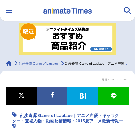
HOME
ランキング
アニメ
声優
ラジオ
みんなの声
グッズ
映画
animateTimes
乱歩奇譚 Game of Laplace
乱歩奇譚 Game of Laplace｜アニメ声優・キャラクター・登場人物・動画配信情報・2015夏アニメ最新情報一覧
更新：2025-06-10
マンガ・ラノベ
ゲーム・アプリ
音楽
コスプレ
2.5次元
配信・Vtuber
トレンド
無料マンガ
乱歩奇譚 Game of Laplace｜アニメ声優・キャラク
最新記事一覧
ター・登場人物・動画配信情報・2015夏アニメ最新情報一
覧
アニメ記事一覧
声優記事一覧