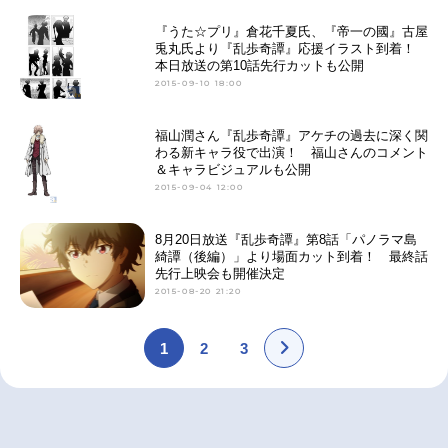
『うた☆プリ』倉花千夏氏、『帝一の國』古屋
兎丸氏より『乱歩奇譚』応援イラスト到着！
本日放送の第10話先行カットも公開
2015-09-10 18:00
福山潤さん『乱歩奇譚』アケチの過去に深く関
わる新キャラ役で出演！ 福山さんのコメント
＆キャラビジュアルも公開
2015-09-04 12:00
8月20日放送『乱歩奇譚』第8話「パノラマ島
綺譚（後編）」より場面カット到着！ 最終話
先行上映会も開催決定
2015-08-20 21:20
1
2
3