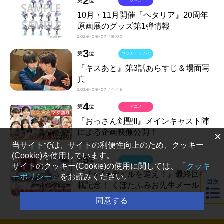
2
第
位
グッズ
10月・11月開催『ヘタリア』20周年
原画展のグッズ第1弾情報
2026-08-07 18:00
3
第
位
マンガ・ラノベ
『キスあと』第3話あらすじ＆場面写
真
2026-08-07 14:45
4
第
位
アニメ
『おっさん剣聖II』メインキャスト陣
による企画映像公開！
×
2026-08-07 18:00
当サイトでは、サイトの利便性向上のため、クッキー
(Cookie)を使用しています。
5
第
位
マンガ・ラノベ
サイトのクッキー(Cookie)の使用に関しては、
「クッキ
『チ●チ●デビルを追え！』最終回掲
ーポリシー」
をお読みください。
目次
載記念！ くぼたふみお先生メールイ
ンタビュー
同意する
2026-08-07 12:15