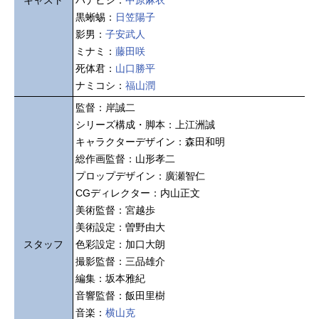
キャスト
ハナビシ：
中原麻衣
黒蜥蜴：
日笠陽子
影男：
子安武人
ミナミ：
藤田咲
死体君：
山口勝平
ナミコシ：
福山潤
監督：岸誠二
シリーズ構成・脚本：上江洲誠
キャラクターデザイン：森田和明
総作画監督：山形孝二
プロップデザイン：廣瀬智仁
CGディレクター：内山正文
美術監督：宮越歩
美術設定：曽野由大
スタッフ
色彩設定：加口大朗
撮影監督：三品雄介
編集：坂本雅紀
音響監督：飯田里樹
音楽：
横山克