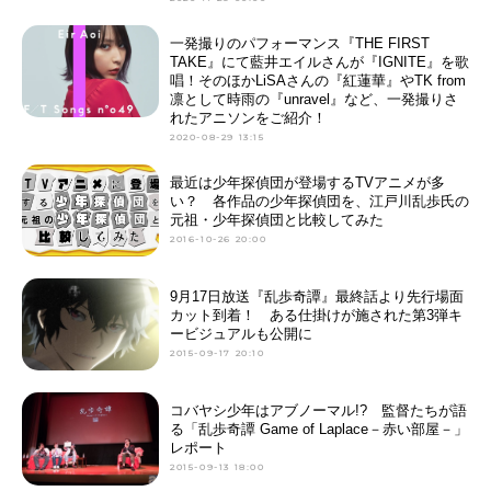
一発撮りのパフォーマンス『THE FIRST
TAKE』にて藍井エイルさんが『IGNITE』を歌
唱！そのほかLiSAさんの『紅蓮華』やTK from
凛として時雨の『unravel』など、一発撮りさ
れたアニソンをご紹介！
2020-08-29 13:15
最近は少年探偵団が登場するTVアニメが多
い？ 各作品の少年探偵団を、江戸川乱歩氏の
元祖・少年探偵団と比較してみた
2016-10-26 20:00
9月17日放送『乱歩奇譚』最終話より先行場面
カット到着！ ある仕掛けが施された第3弾キ
ービジュアルも公開に
2015-09-17 20:10
コバヤシ少年はアブノーマル!? 監督たちが語
る「乱歩奇譚 Game of Laplace－赤い部屋－」
レポート
2015-09-13 18:00