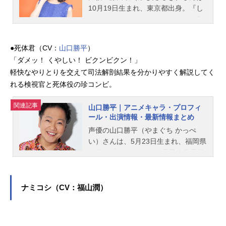
10月19日生まれ、東京都出身。『し
かのこのこのここしたんたん』の虎
視虎子役をはじめ、『キラキラ☆プ
リキュアアラモード』の琴爪ゆかり
●死体君（CV：
山口勝平
）
／キュアマカロン役など、人気作品
「ダメッ！ くやしい！ ビクンビクン！」
のキャラクターを演じています。こ
軽快なやりとりを交えて司法解剖結果を分かりやすく解説してく
ちらでは、藤田咲さんのオススメ記
れる検視官と死体役の珍コンビ。
事をご紹介！
関連記事
山口勝平｜アニメキャラ・プロフィ
ール・出演情報・最新情報まとめ
声優の山口勝平（やまぐち かっぺ
い）さんは、5月23日生まれ、福岡県
出身。『らんま1/2』の早乙女乱馬役
をはじめ、『ONE PIECE』のウソッ
プ役など、人気作品のキャラクター
を多く演じています。こちらでは、
ナミコシ（CV：福山潤）
山口勝平さんのオススメ記事をご紹
介！