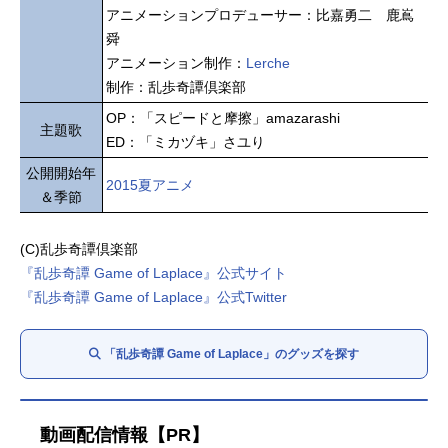
アニメーションプロデューサー：比嘉勇二 鹿嶌
舜
アニメーション制作：
Lerche
制作：乱歩奇譚倶楽部
OP：「スピードと摩擦」amazarashi
主題歌
ED：「ミカヅキ」さユり
公開開始年
2015夏アニメ
＆季節
(C)乱歩奇譚倶楽部
『乱歩奇譚 Game of Laplace』公式サイト
『乱歩奇譚 Game of Laplace』公式Twitter
「乱歩奇譚 Game of Laplace」のグッズを探す
動画配信情報【PR】