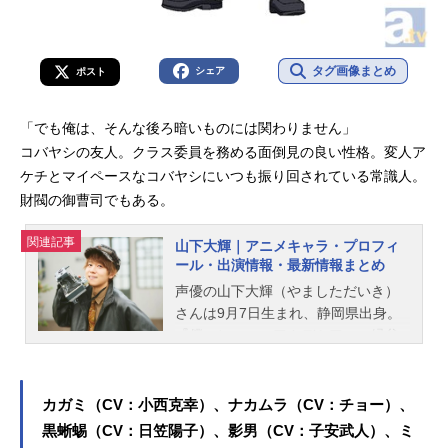
タグ画像まとめ
シェア
ポスト
「でも俺は、そんな後ろ暗いものには関わりません」
コバヤシの友人。クラス委員を務める面倒見の良い性格。変人ア
ケチとマイペースなコバヤシにいつも振り回されている常識人。
財閥の御曹司でもある。
関連記事
山下大輝｜アニメキャラ・プロフィ
ール・出演情報・最新情報まとめ
声優の山下大輝（やましただいき）
さんは9月7日生まれ、静岡県出身。
『僕のヒーローアカデミア』の緑谷
出久役をはじめ、『あんさんぶるス
ターズ！！』の朔間凛月役など、人
気作品のキャラクターを多く演じて
カガミ（CV：小西克幸）、ナカムラ（CV：チョー）、
います。こちらでは、山下大輝さん
黒蜥蜴（CV：日笠陽子）、影男（CV：子安武人）、ミ
のオススメ記事をご紹介！