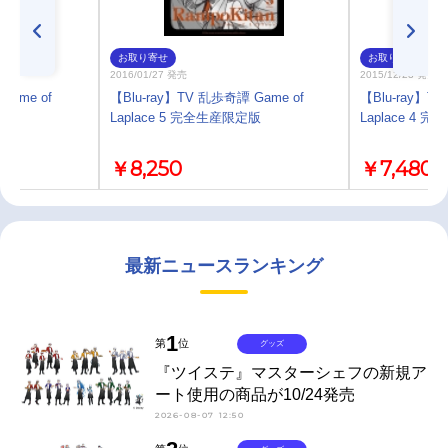
お取り寄せ
お取り寄せ
2016/01/27 発売
2015/12/23 発売
ame of
【Blu-ray】TV 乱歩奇譚 Game of
【Blu-ray】T
ドと摩
Laplace 5 完全生産限定版
Laplace 4
￥8,250
￥7,480
最新ニュースランキング
1
第
位
グッズ
『ツイステ』マスターシェフの新規ア
ート使用の商品が10/24発売
2026-08-07 12:50