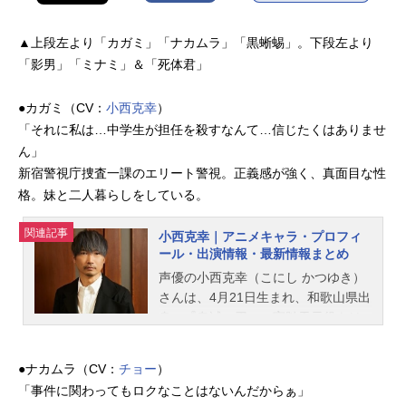
▲上段左より「カガミ」「ナカムラ」「黒蜥蜴」。下段左より
「影男」「ミナミ」＆「死体君」
●カガミ（CV：
小西克幸
）
「それに私は…中学生が担任を殺すなんて…信じたくはありませ
ん」
新宿警視庁捜査一課のエリート警視。正義感が強く、真面目な性
格。妹と二人暮らしをしている。
関連記事
小西克幸｜アニメキャラ・プロフィ
ール・出演情報・最新情報まとめ
声優の小西克幸（こにし かつゆき）
さんは、4月21日生まれ、和歌山県出
身。『鬼滅の刃』の宇髄天元役をは
じめ、『ヘタリア』のアメリカ役な
ど、人気作品のキャラクターを多く
●ナカムラ（CV：
チョー
）
演じています。こちらでは、小西克
「事件に関わってもロクなことはないんだからぁ」
幸さんのオススメ記事をご紹介！