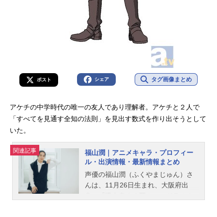
タグ画像まとめ
シェア
ポスト
アケチの中学時代の唯一の友人であり理解者。アケチと２人で
「すべてを見通す全知の法則」を見出す数式を作り出そうとして
いた。
関連記事
福山潤｜アニメキャラ・プロフィー
ル・出演情報・最新情報まとめ
声優の福山潤（ふくやまじゅん）さ
んは、11月26日生まれ、大阪府出
身。『吸血鬼すぐ死ぬ』のドラルク
役をはじめ、『おそ松さん』の松野
一松役など、人気作品のキャラクタ