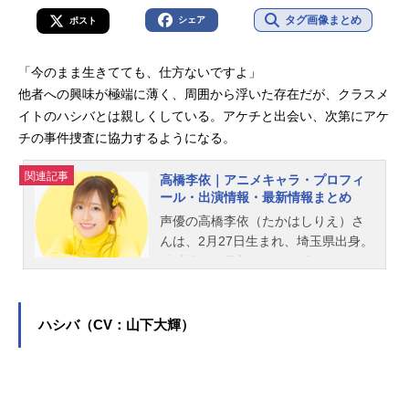
タグ画像まとめ
シェア
ポスト
「今のまま生きてても、仕方ないですよ」
他者への興味が極端に薄く、周囲から浮いた存在だが、クラスメ
イトのハシバとは親しくしている。アケチと出会い、次第にアケ
チの事件捜査に協力するようになる。
関連記事
高橋李依｜アニメキャラ・プロフィ
ール・出演情報・最新情報まとめ
声優の高橋李依（たかはしりえ）さ
んは、2月27日生まれ、埼玉県出身。
『【推しの子】』のアイ役をはじ
め、『Fate/Grand Order』のマシ
ュ・キリエライト役など、人気作品
のキャラクターを多く演じていま
ハシバ（CV：山下大輝）
す。こちらでは、高橋李依さんのオ
ススメ記事をご紹介！