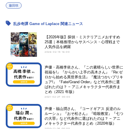
藤田咲
乱歩奇譚 Game of Laplace 関連ニュース
【2026年版】探偵・ミステリアニメおすすめ
25選｜本格推理からサスペンス・心理戦まで
人気作品を網羅
2026-02-13 16:00
声優・高橋李依さん、『この素晴らしい世界に
祝福を!』『からかい上手の高木さん』『Re:ゼ
ロから始める異世界生活』『魔法つかいプリキ
ュア!』『Fate/Grand Order』など代表作に選
ばれたのは？ − アニメキャラクター代表作ま
とめ（2021 年版）
2021-02-27 00:00
声優・福山潤さん、『コードギアス 反逆のル
ルーシュ』『おそ松さん』『暗殺教室』『七つ
の大罪』など代表作に選ばれたのは？ − アニ
メキャラクター代表作まとめ（2020年版）
2020-11-26 00:00