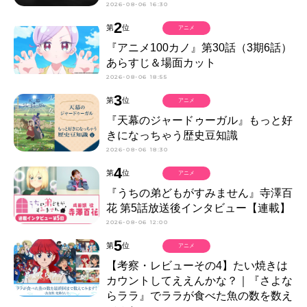
2026-08-06 16:30
2
第
位
アニメ
『アニメ100カノ』第30話（3期6話）
あらすじ＆場面カット
2026-08-06 18:55
3
第
位
アニメ
『天幕のジャードゥーガル』もっと好
きになっちゃう歴史豆知識
2026-08-06 18:30
4
第
位
アニメ
『うちの弟どもがすみません』寺澤百
花 第5話放送後インタビュー【連載】
2026-08-06 12:00
5
第
位
アニメ
【考察・レビューその4】たい焼きは
カウントしてええんかな？｜『さよな
らララ』でララが食べた魚の数を数え