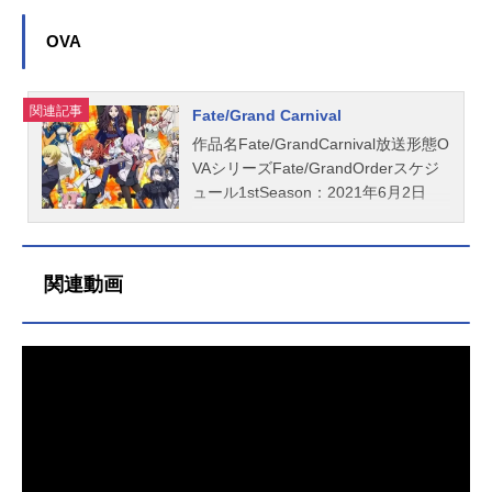
挑...
プロデューサー：藤田祥雄監督：榎
開開始年＆季節2023冬アニメ(C)TYP
障機関・カルデア。全ての元凶であ
戸駿 坂詰嵩仁制作：A-1Pictures製
E-MOON/FGOPROJECT『Fate/Gra
る魔術王ソロモンを倒し、未来を取
OVA
作：FGOPROJECT主題歌OP：「回
ndOrder藤丸立香はわからない』公式
り戻す。そのときを間近に控えた一
せば分かる！FGO」女主人公（CV：
サイト『Fate/GrandOrder』公式Twit
行は、それぞれの時間を過ごしてい
金田朋子）(C)TYPE-MOON/FGOPR
ter 「Fate/GrandOrder藤丸立香はわ
た。ロマニ・アーキマンは自分がこ
関連記事
Fate/Grand Carnival
OJECT『Fate/GrandOrder』公式サ
からない」のグッズを探す
れから行うであろう選択に、マシュ
作品名Fate/GrandCarnival放送形態O
イト『Fate/Grand...
は限りのある命に、思いを馳せる。
VAシリーズFate/GrandOrderスケジ
そして最後の作戦を控えた藤丸は、
ュール1stSeason：2021年6月2日
新たな礼装に身を包もうとしてい
（水）2ndSeason：2021年10月13日
た。これまでに得た多くの出会い、
（水）キャスト【1stSeasonキャス
そして多くの未来を賭け、藤丸とマ
ト】藤丸立香：関根明良マシュ・キ
シュはついに最後の作戦へと赴
関連動画
リエライト：高橋李依レオナルド・
く……。作品名Fate/GrandOrder-終
ダ・ヴィンチ：坂本真綾ネロ・クラ
局特異点冠位時間神殿ソロモン-放送
ウディウス：丹下桜クー・フーリン
形態劇場版アニメシリーズFate/Gran
（ランサー）：神奈延年クー・フー
dOrderスケジュール2021年7月30日
リン（キャスター）：神奈延年ク
（金）キャスト藤丸立香：島﨑信長
ー・フーリン〔オルタ〕：神奈延年
マシュ・キリエライト：高橋李依フ
クー・フーリン〔プロトタイプ〕：
ォウ：川澄綾子ロマニ・アーキマ
中井和哉赤兎馬：緑川光アキレウ
ン：鈴村健一レオナルド・ダ・ヴィ
ス：古川慎アタランテ：早見沙織ア