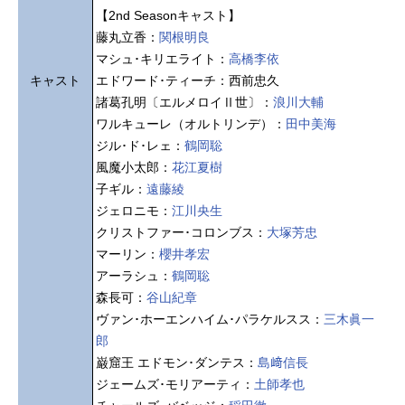
【2nd Seasonキャスト】
藤丸立香：
関根明良
マシュ･キリエライト：
高橋李依
キャスト
エドワード･ティーチ：西前忠久
諸葛孔明〔エルメロイⅡ世〕：
浪川大輔
ワルキューレ（オルトリンデ）：
田中美海
ジル･ド･レェ：
鶴岡聡
風魔小太郎：
花江夏樹
子ギル：
遠藤綾
ジェロニモ：
江川央生
クリストファー･コロンブス：
大塚芳忠
マーリン：
櫻井孝宏
アーラシュ：
鶴岡聡
森長可：
谷山紀章
ヴァン･ホーエンハイム･パラケルスス：
三木眞一
郎
巌窟王 エドモン･ダンテス：
島﨑信長
ジェームズ･モリアーティ：
土師孝也