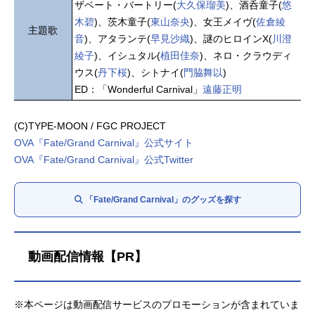
ザベート・バートリー(
大久保瑠美
)、酒呑童子(
悠
木碧
)、茨木童子(
東山奈央
)、女王メイヴ(
佐倉綾
主題歌
音
)、アタランテ(
早見沙織
)、謎のヒロインX(
川澄
綾子
)、イシュタル(
植田佳奈
)、ネロ・クラウディ
ウス(
丹下桜
)、シトナイ(
門脇舞以
)
ED：「Wonderful Carnival」
遠藤正明
(C)TYPE-MOON / FGC PROJECT
OVA『Fate/Grand Carnival』公式サイト
OVA『Fate/Grand Carnival』公式Twitter
「Fate/Grand Carnival」のグッズを探す
動画配信情報【PR】
※本ページは動画配信サービスのプロモーションが含まれていま