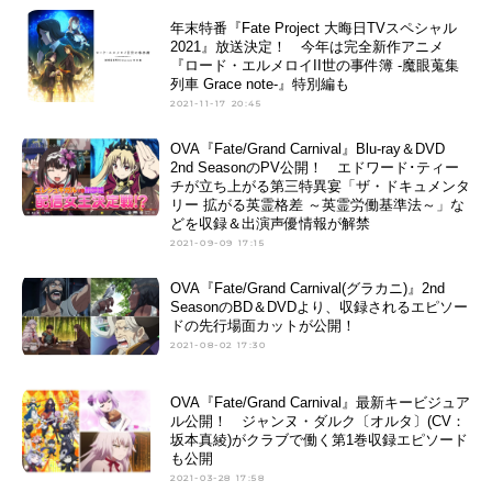
年末特番『Fate Project 大晦日TVスペシャル
2021』放送決定！ 今年は完全新作アニメ
『ロード・エルメロイII世の事件簿 -魔眼蒐集
列車 Grace note-』特別編も
2021-11-17 20:45
OVA『Fate/Grand Carnival』Blu-ray＆DVD
2nd SeasonのPV公開！ エドワード･ティー
チが立ち上がる第三特異宴「ザ・ドキュメンタ
リー 拡がる英霊格差 ～英霊労働基準法～」な
どを収録＆出演声優情報が解禁
2021-09-09 17:15
OVA『Fate/Grand Carnival(グラカニ)』2nd
SeasonのBD＆DVDより、収録されるエピソー
ドの先行場面カットが公開！
2021-08-02 17:30
OVA『Fate/Grand Carnival』最新キービジュア
ル公開！ ジャンヌ・ダルク〔オルタ〕(CV：
坂本真綾)がクラブで働く第1巻収録エピソード
も公開
2021-03-28 17:58