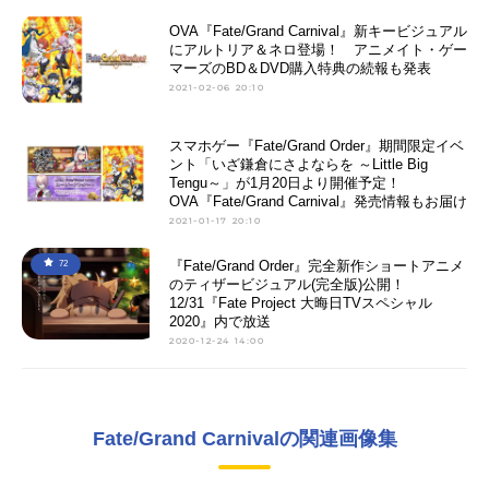
OVA『Fate/Grand Carnival』新キービジュアル
にアルトリア＆ネロ登場！ アニメイト・ゲー
マーズのBD＆DVD購入特典の続報も発表
2021-02-06 20:10
スマホゲー『Fate/Grand Order』期間限定イベ
ント「いざ鎌倉にさよならを ～Little Big
Tengu～」が1月20日より開催予定！
OVA『Fate/Grand Carnival』発売情報もお届け
2021-01-17 20:10
『Fate/Grand Order』完全新作ショートアニメ
72
のティザービジュアル(完全版)公開！
12/31『Fate Project 大晦日TVスペシャル
2020』内で放送
2020-12-24 14:00
Fate/Grand Carnivalの関連画像集