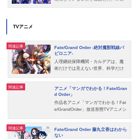
まで確かに存在していた2115年まで
の“約束された未来”は、何の前触れも
なく突如として消え去ったのだ。な
ぜ。どうして。だれが。どうやっ
TVアニメ
て。西暦2004年 日本 ある地方都
市。ここに今まではなかった、「観
関連記事
測できない領域」が現れたと。ラプ
Fate/Grand Order -絶対魔獣戦線バ
ビロニア-
ラスはこれを人類絶滅の原因と仮定
し、いまだ実験段階だった第六の実
人理継続保障機関・カルデアは、魔
験を決行する事となった。それは過
術だけでは見えない世界、科学だけ
去への時間旅行。人間を霊子化させ
では計れない世界を観測し、2017年
て過去に送りこみ、事象に介入する
で絶滅することが証明されてしまっ
関連記事
事で時空の特異点を解明、あるいは
アニメ「マンガでわかる！Fate/Gran
た人類史を存続させるため日夜活動
d Order」
破壊する禁断の儀式。その名を人理
を続けている。人類絶滅の原因、歴
守護指令、グランドオーダー。人類
史上のさまざまな箇所に突如として
作品名アニメ「マンガでわかる！Fat
を守るために人類史に立ち向かう、
現れた「観測できない領域」――“特
e/GrandOrder」放送形態TVアニメシ
運命と戦うものたちの総称である。
異点”。カルデアに唯一残されたマス
リーズFate/GrandOrderスケジュー
作品名Fate/GrandOrderシリーズFat
ター・藤丸立香は、デミ・サーヴァ
ル2018年12月31日（月）「FateProj
関連記事
eシリーズスケジュール2015年7月30
Fate/Grand Order 藤丸立香はわから
ントのマシュ・キリエライトととも
ect大晦日TVスペシャル2018」内に
ない
日（木）配信開始キャストマシュ・
にこの特異点の事象に介入すること
て話数全1話キャスト女主人公、男主