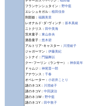
チャールズ･バベッジ：
稲田徹
フランケンシュタイン：
野中藍
エレシュキガル：
植田佳奈
刑部姫：
福圓美里
レオナルド･ダ･ヴィンチ：
坂本真綾
ニトクリス：
田中美海
茨木童子：
東山奈央
酒呑童子：
悠木碧
アルトリア･キャスター：
川澄綾子
ジャガーマン：
伊藤美紀
シトナイ：
門脇舞以
クー･フーリン（ランサー）：
神奈延年
ドゥムジ：
神尾晋一郎
アナウンス：
千春
オペレーター：
小岩井ことり
謎のネコX：
川澄綾子
謎のネコV：
中田譲治
謎のネコW：
野中藍
謎のネコY：
田中敦子