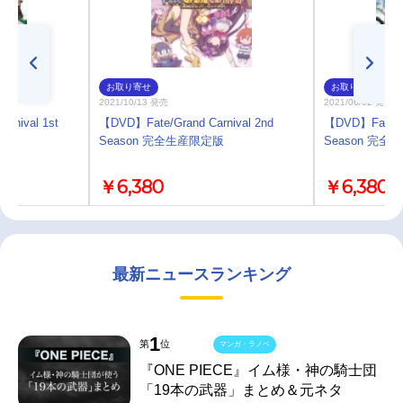
お取り寄せ
お取り寄せ
2021/10/13 発売
2021/06/02 発売
arnival 1st
【DVD】Fate/Grand Carnival 2nd
【DVD】Fate/Gr
Season 完全生産限定版
Season 完
￥6,380
￥6,380
最新ニュースランキング
1
第
位
マンガ・ラノベ
『ONE PIECE』イム様・神の騎士団
「19本の武器」まとめ＆元ネタ