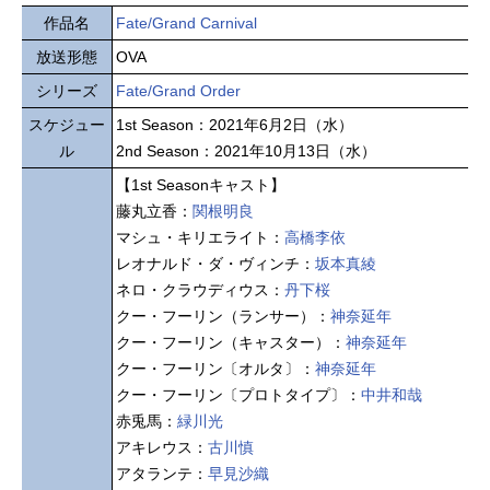
作品名
Fate/Grand Carnival
放送形態
OVA
シリーズ
Fate/Grand Order
スケジュー
1st Season：2021年6月2日（水）
ル
2nd Season：2021年10月13日（水）
【1st Seasonキャスト】
藤丸立香：
関根明良
マシュ・キリエライト：
高橋李依
レオナルド・ダ・ヴィンチ：
坂本真綾
ネロ・クラウディウス：
丹下桜
クー・フーリン（ランサー）：
神奈延年
クー・フーリン（キャスター）：
神奈延年
クー・フーリン〔オルタ〕：
神奈延年
クー・フーリン〔プロトタイプ〕：
中井和哉
赤兎馬：
緑川光
アキレウス：
古川慎
アタランテ：
早見沙織