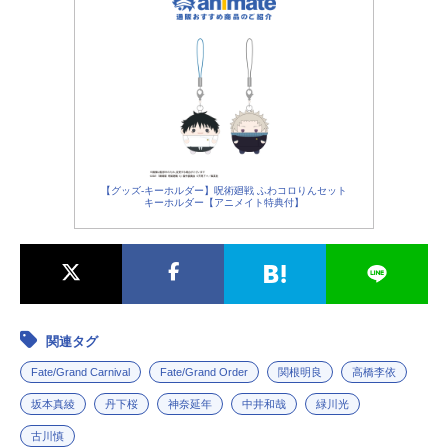
【グッズ-キーホルダー】呪術廻戦 ふわコロりんセット
キーホルダー【アニメイト特典付】
関連タグ
Fate/Grand Carnival
Fate/Grand Order
関根明良
高橋李依
坂本真綾
丹下桜
神奈延年
中井和哉
緑川光
古川慎