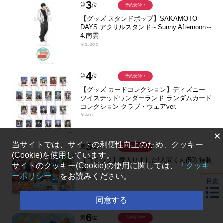
3
第
位
予約受付中
【グッズ-スタンドポップ】SAKAMOTO
DAYS アクリルスタンド～Sunny Afternoon～
4.南雲
￥2,200
4
第
位
予約受付中
【グッズ-カードコレクション】ディズニー
ツイステッドワンダーランド ランダムカード
コレクション クラブ・ウェアver.
￥400
×
当サイトでは、サイトの利便性向上のため、クッキー
5
第
位
予約受付中
(Cookie)を使用しています。
【コミック】魔入りました!入間くん(50) 特装
サイトのクッキー(Cookie)の使用に関しては、
「クッキ
版
ーポリシー」
をお読みください。
￥3,850
目次
同意する
6
第
位
予約受付中