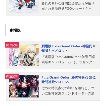
キリエライト：高橋李依フォウ：川
で、これを解明、あるいは破壊する
人公：金田朋子マシュ・キリエライ
藤丸の素朴な疑問に英霊たちが振り
澄綾子レオナルド・ダ・ヴィンチ：
禁断の儀式――“聖杯探索（グランド
ト：高橋李依オルガマリー・アニム
回される新感覚FGOショートギャ
坂本真綾シャーロック・ホームズ：
オーダー）”を遂行してきた。今回、
スフィア：米澤円ジャンヌ・ダル
グ！作品名Fate/GrandOrder藤丸立
水島大宙ゴルドルフ・ムジーク：伊
新たに発見されたのは七つ目の特異
ク、ジャンヌ・ダルク・オルタ・サ
香はわからない放送形態配信シリー
丸岡篤キャプテン・ネモ：花守ゆみ
点――紀元前2655年の古代メソポタ
ンタ・リリィ：坂本真綾アルテラ：
ズFate/GrandOrderスケジュールシ
りカドック・ゼムルプス：赤羽根健
ミア。不老不死の霊草の探索を終え
能登麻美子アストルフォ：大久保瑠
ーズン1：2023年2月4日（金）〜シ
劇場版
治オフェリア・ファムルソローネ：
た、“賢王ギルガメッシュ”が統治し繁
美玉藻の前：斎藤千和エリザベー
ーズン2：2024年8月3日（土）〜シ
種﨑敦美芥ヒナコ：伊瀬茉莉也スカ
栄を誇ったウルクの地は、三柱の女
ト・バートリー：大久保瑠美清姫：
ーズン3：2025年8月2日（土）〜シ
ンジナビア・ペペロンチーノ：...
神と数多の魔獣による蹂躙で滅亡の
種田梨沙ジャック・ザ・リッパー：
ーズン4：2026年8月7日（金）〜公
関連記事
劇場版 Fate/Grand Order -神聖円卓
危機にあった。そして、過去への時
丹下桜ナーサリー・ライム：野中藍
式YouTubeチャンネルにてキャスト
領域キャメロット-
間旅行――“レイシフト”によってウル
ポール・バニヤン：小見川千明スタ
藤丸立香：島﨑信長マシュ・キリエ
『劇場版Fate/GrandOrder-神聖円卓
クの地に辿り着いた藤丸とマシュが
ッフ原作：TYPE-MOONストーリー
ライト：高橋李依レオナルド・ダ・
領域キャメロット-』は、ラセングル
出会うのは、魔獣の猛攻を食い止め
原案／キャラクター原案：リヨ美術
ヴィンチ：坂本真綾シャーロック・
によるアプリゲーム『Fate/GrandOr
る要塞都市・絶対魔獣戦線と、脅威
監督：竹田悠介色彩設計：土居真紀
ホームズ：水島大宙ゴルドルフ・ム
der』の第1部シナリオ「第六特異点
に曝されながらも懸命に生きる人び
子撮影監督：宮脇洋平編集：近藤勇
ジーク：伊丸岡篤フォウ：川澄綾子
関連記事
Fate/Grand Order -終局特異点 冠位
神聖円卓領域キャメロット」を原作
との姿だった。襲い来る神々と魔
二音楽：毛蟹（LIVELAB） 深澤秀
スタッフ原作：TYEP−MOON原案・
時間神殿ソロモン-
としたアニメ映画作品。こちらで
獣。そして、それに抗う人類―。そ
行音楽制作協力：芳賀敬太（TYPE-M
監督・キャラクターデザイン・脚
は、映画『劇場版Fate/GrandOrder-
七つの特異点での戦いを遂行し、つ
こは人と神が袂を分かつ、運命の時
OON）音楽制作：アニプレックス音
本・演出・編集：槌田音楽：毛蟹 Ir
神聖円卓領域キャメロット-』のあら
いに聖杯探索グランドオーダーの最
代。六つの探索（オーダー）を駆け
楽プロデューサー：山内真治プロデ
umaRioka Pan音響制作：INSOION
すじ、キャスト声優、スタッフ、オ
終地点――終局特異点、冠位時間神
抜けてきた二人――藤丸とマシュが
ューサー：古橋宗太アニメーション
エッジアニメーション制作：DLE公
ススメ記事をご紹介！
殿ソロモンへと到達した人理継続保