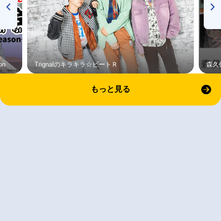
on
Trignalのキラキラ☆ビートＲ
森久
もっと見る