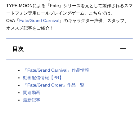
TYPE-MOONによる『Fate』シリーズを元として製作されるスマ
アニメ映画一覧
実写化映画一覧
ートフォン専用ロールプレイングゲーム。こちらでは、
OVA『
Fate/Grand Carnival
』のキャラクター声優、スタッフ、
今期アニメ曜日別一覧
オススメ記事をご紹介！
春アニメ
夏アニメ
目次
秋アニメ
冬アニメ
男性声優/女性声優一覧
『Fate/Grand Carnival』作品情報
動画配信情報【PR】
FOLLOW US
『Fate/Grand Order』作品一覧
関連動画
最新記事