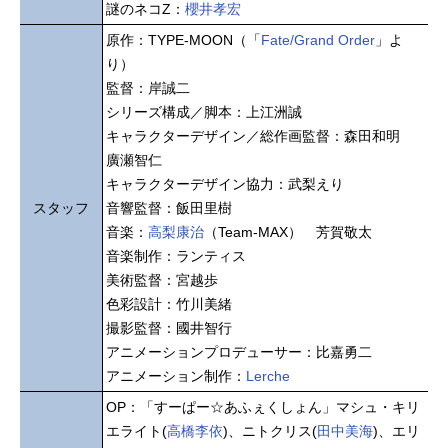
謎のネコZ：
櫻井孝宏
原作：TYPE-MOON（「
Fate/Grand Order
」よ
り）
監督：岸誠二
シリーズ構成／脚本：上江洲誠
キャラクターデザイン／総作画監督：森田和明
廣瀬智仁
キャラクターデザイン協力：武梨えり
スタッフ
音響監督：飯田里樹
音楽：
高梨康治
（Team-MAX） 芳賀敬太
音楽制作：ランティス
美術監督：宮越歩
色彩設計：竹川美緒
撮影監督：國井智行
アニメーションプロデューサー：比嘉勇二
アニメーション制作：
Lerche
OP：「すーぱー☆あふぇくしょん」マシュ・キリ
エライト(
高橋李依
)、ニトクリス(
田中美海
)、エリ