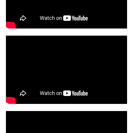
ンチ：坂本真綾ソロモン：杉田智和
ルテミス：沢城みゆきオリオン：神
スタッフ原作：奈須きのこ TYPE-M
奈延年アルトリア・ペンドラゴン：
OONリードキャラクターデザイナ
川澄綾子ガウェイン：水島大宙シュ
ー：武内崇監督：赤井俊文脚本原
ヴァリエ・デオン：斎藤千和カーミ
作：奈須きのこキャラクターデザイ
ラ：田中敦子イシュタル：植田佳奈
ン：高瀬智章サブキャラクターデザ
女王メイヴ：佐倉綾音謎のアルター
イン：岩崎将大 滝山真哲 川上大
エゴ・Λ：早見沙織ニトクリス：田中
志総作画監督：浜友里恵クリーチャ
美海ランスロット：置鮎龍太郎トリ
ーデザイン：...
スタン：内山昂輝エリザベート・バ
ートリー：大久保瑠美謎のネコV：中
田譲治謎のネコW：野中藍謎のネコ
X：川澄綾子謎のネコY：田中敦子ナ
レーション：中田譲治【2ndSeason
キャスト】藤丸立香：関根明良マシ
ュ･キリエライト：高橋李依エドワー
ド･ティーチ：西前忠久諸葛孔明〔エ
ルメロイⅡ世〕：浪川大輔ワルキュ
ーレ...