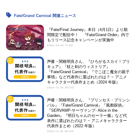
Fate/Grand Carnival 関連ニュース
『Fate/Final Journey』本日（4月1日）より期
間限定で配信中！ 『Fate/Grand Order』内で
もリリース記念キャンペーンが実施中
2025-04-01 11:30
声優・関根明良さん、『ひろがるスカイ！プリ
キュア』『杖と剣のウィストリア』
『Fate/Grand Carnival』『でこぼこ魔女の親子
事情』など代表作に選ばれたのは？ − アニメ
キャラクター代表作まとめ（2024 年版）
2024-12-16 00:00
声優・関根明良さん、『プリンセス・プリンシ
パル』『Fate/Grand Carnival』『風都探偵』
『SERVAMP-サーヴァンプ- Alice in the
Garden』『明日ちゃんのセーラー服』など代
表作に選ばれたのは？ − アニメキャラクター
代表作まとめ（2022 年版）
2022-12-16 00:00