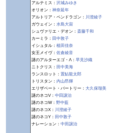
アルテミス：
沢城みゆき
オリオン：
神奈延年
アルトリア・ペンドラゴン：
川澄綾子
ガウェイン：
水島大宙
シュヴァリエ・デオン：
斎藤千和
カーミラ：
田中敦子
イシュタル：
植田佳奈
女王メイヴ：
佐倉綾音
謎のアルターエゴ・Λ：
早見沙織
ニトクリス：
田中美海
ランスロット：
置鮎龍太郎
トリスタン：
内山昂輝
エリザベート・バートリー：
大久保瑠美
謎のネコV：
中田譲治
謎のネコW：
野中藍
謎のネコX：
川澄綾子
謎のネコY：
田中敦子
ナレーション：
中田譲治