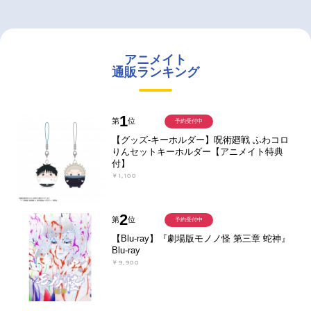
アニメイト
通販ランキング
1
第
位
予約受付中
【グッズ-キーホルダー】呪術廻戦 ふわコロ
りんセットキーホルダー【アニメイト特典
付】
￥1,100
2
第
位
予約受付中
【Blu-ray】『劇場版モノノ怪 第三章 蛇神』
Blu-ray
￥9,900