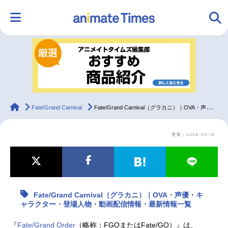
HOME
ランキング
アニメ
声優
ラジオ
みんなの声
グッズ
映画
animateTimes
Fate/Grand Carnival
Fate/Grand Carnival（グラカニ）｜OVA・声優・キャラクター・登場人物・動画配信情報・最新情報一覧
更新：2026-03-16
マンガ・ラノベ
ゲーム・アプリ
音楽
コスプレ
2.5次元
配信・Vtuber
トレンド
無料マンガ
Fate/Grand Carnival（グラカニ）｜OVA・声優・キ
最新記事一覧
ャラクター・登場人物・動画配信情報・最新情報一覧
アニメ記事一覧
声優記事一覧
『
Fate/Grand Order
（略称：FGOまたはFate/GO）』は、