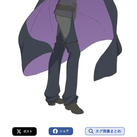
タグ画像まとめ
シェア
ポスト