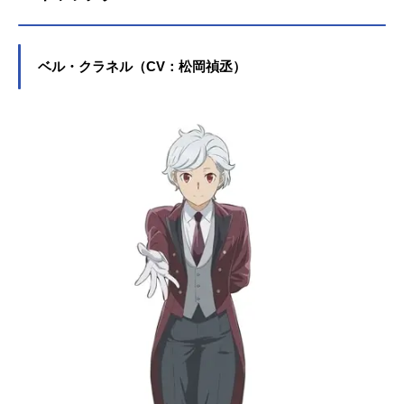
ベル・クラネル（CV：松岡禎丞）