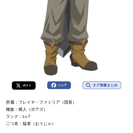
タグ画像まとめ
シェア
ポスト
所属：フレイヤ・ファミリア（団長）
種族：猪人（ボアズ）
ランク：Lv.7
二つ名：猛者（おうじゃ）