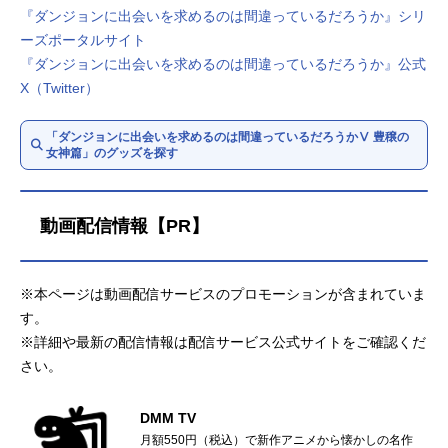
『ダンジョンに出会いを求めるのは間違っているだろうか』シリ
ーズポータルサイト
『ダンジョンに出会いを求めるのは間違っているだろうか』公式
X（Twitter）
「ダンジョンに出会いを求めるのは間違っているだろうかⅤ 豊穣の
女神篇」のグッズを探す
動画配信情報【PR】
※本ページは動画配信サービスのプロモーションが含まれていま
す。
※詳細や最新の配信情報は配信サービス公式サイトをご確認くだ
さい。
DMM TV
月額550円（税込）で新作アニメから懐かしの名作