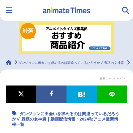
HOME
ランキング
アニメ
声優
ラジオ
みんなの声
グッズ
映画
animateTimes
ダンジョンに出会いを求めるのは間違っているだろうかⅤ 豊穣の女神篇
更新：2025-10-09
マンガ・ラノベ
ゲーム・アプリ
音楽
コスプレ
2.5次元
配信・Vtuber
トレンド
無料マンガ
ダンジョンに出会いを求めるのは間違っているだろう
最新記事一覧
かⅤ 豊穣の女神篇｜動画配信情報・2024秋アニメ最新情
報一覧
アニメ記事一覧
声優記事一覧