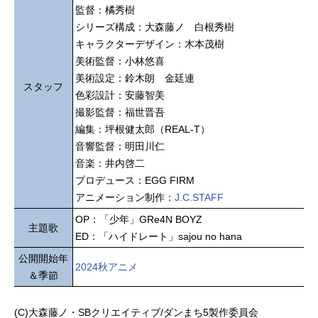
監督：橘秀樹
シリーズ構成：大森藤ノ 白根秀樹
キャラクターデザイン：木本茂樹
美術監督：小林悠喜
美術設定：鈴木朗 金廷連
スタッフ
色彩設計：安藤智美
撮影監督：福世晋吾
編集：坪根健太郎（REAL-T）
音響監督：明田川仁
音楽：井内啓二
プロデュース：EGG FIRM
アニメーション制作：
J.C.STAFF
OP：「少年」GRe4N BOYZ
主題歌
ED：「ハイドレート」sajou no hana
公開開始年
2024秋アニメ
＆季節
(C)大森藤ノ・SBクリエイティブ/ダンまち5製作委員会