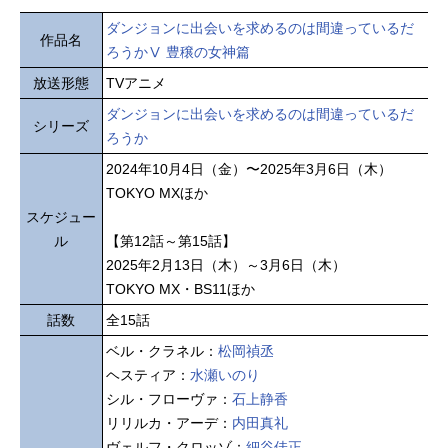
ダンジョンに出会いを求めるのは間違っているだ
作品名
ろうかⅤ 豊穣の女神篇
放送形態
TVアニメ
ダンジョンに出会いを求めるのは間違っているだ
シリーズ
ろうか
2024年10月4日（金）〜2025年3月6日（木）
TOKYO MXほか
スケジュー
ル
【第12話～第15話】
2025年2月13日（木）～3月6日（木）
TOKYO MX・BS11ほか
話数
全15話
ベル・クラネル：
松岡禎丞
ヘスティア：
水瀬いのり
シル・フローヴァ：
石上静香
リリルカ・アーデ：
内田真礼
ヴェルフ・クロッゾ：
細谷佳正