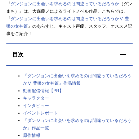
『
ダンジョンに出会いを求めるのは間違っているだろうか
（ダン
アニメ映画一覧
実写化映画一覧
まち）』は、大森藤ノによるライトノベル作品。こちらでは、
『
ダンジョンに出会いを求めるのは間違っているだろうかⅤ 豊
今期アニメ曜日別一覧
穣の女神篇
』のあらすじ、キャスト声優、スタッフ、オススメ記
事をご紹介！
春アニメ
夏アニメ
秋アニメ
冬アニメ
目次
男性声優/女性声優一覧
『ダンジョンに出会いを求めるのは間違っているだろう
FOLLOW US
かⅤ 豊穣の女神篇』作品情報
動画配信情報【PR】
キャラクター
インタビュー
イベントレポート
『ダンジョンに出会いを求めるのは間違っているだろう
か』作品一覧
原作情報