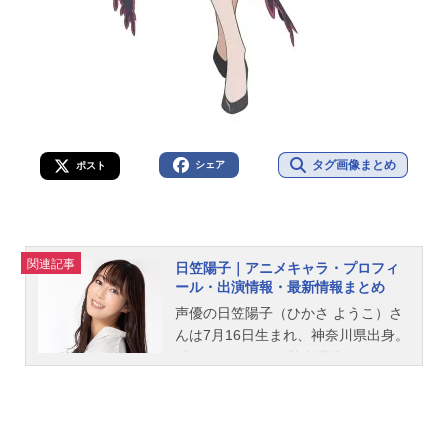
タグ画像まとめ
シェア
ポスト
関連記事
日笠陽子｜アニメキャラ・プロフィ
ール・出演情報・最新情報まとめ
声優の日笠陽子（ひかさ ようこ）さ
んは7月16日生まれ、神奈川県出身。
『けいおん！』の秋山澪役をはじ
め、『戦姫絶唱シンフォギア』のマ
リア・カデンツァヴナ・イヴ役な
ど、人気作品のキャラクターを多く
演じています。こちらでは、日笠陽