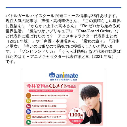
バトルガール ハイスクール 関連ニュース情報は36件あります。
現在人気の記事は「声優・高橋李依さん、『この素晴らしい世界
に祝福を!』『からかい上手の高木さん』『Re:ゼロから始める異
世界生活』『魔法つかいプリキュア!』『Fate/Grand Order』な
ど代表作に選ばれたのは？ − アニメキャラクター代表作まとめ
（2021 年版）」や「声優・本渡楓さん、『魔女の旅々』『刀使
ノ巫女』『痛いのは嫌なので防御力に極振りしたいと思いま
す。』『ゾンビランドサガ』『うらら迷路帖』など代表作に選ば
れたのは？ − アニメキャラクター代表作まとめ（2021 年版）」
です。