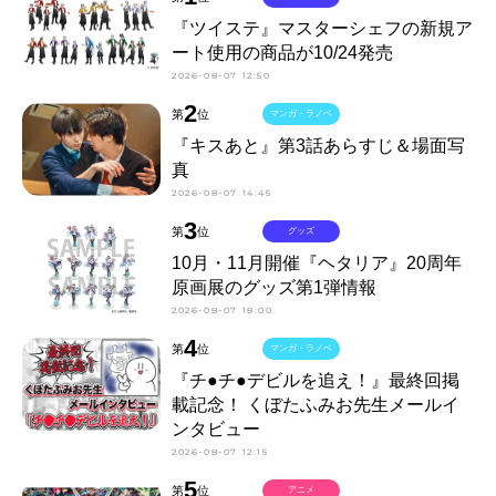
『ツイステ』マスターシェフの新規ア
ート使用の商品が10/24発売
2026-08-07 12:50
2
第
位
マンガ・ラノベ
『キスあと』第3話あらすじ＆場面写
真
2026-08-07 14:45
3
第
位
グッズ
10月・11月開催『ヘタリア』20周年
原画展のグッズ第1弾情報
2026-08-07 18:00
4
第
位
マンガ・ラノベ
『チ●チ●デビルを追え！』最終回掲
載記念！ くぼたふみお先生メールイ
ンタビュー
2026-08-07 12:15
5
第
位
アニメ