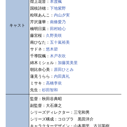
煌上花音：
本渡楓
国枝詩穂：
下地紫野
粒咲あんこ：
内山夕実
芹沢蓮華：
南條愛乃
キャスト
楠明日葉：
田村睦心
藤宮桜：
久野美咲
南ひなた：
五十嵐裕美
サドネ：
悠木碧
千導院楓：
木戸衣吹
綿木ミシェル：
加藤英美里
朝比奈心美：
原田ひとみ
蓮見うらら：
内田真礼
ミサキ：
高橋李依
先生：
杉田智和
監督：秋田谷典昭
副監督：大石康之
シリーズディレクター：三宅和男
シリーズ構成：コロプラ 黒田洋介
キャラクターデザイン：山本周平 古川英樹