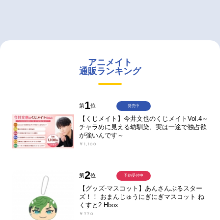
アニメイト
通販ランキング
1
第
位
発売中
【くじメイト】今井文也のくじメイトVol.4～
チャラめに見える幼馴染、実は一途で独占欲
が強いんです～
￥1,100
2
第
位
予約受付中
【グッズ-マスコット】あんさんぶるスター
ズ！！ おまんじゅうにぎにぎマスコット ね
くすと2 Hbox
￥770