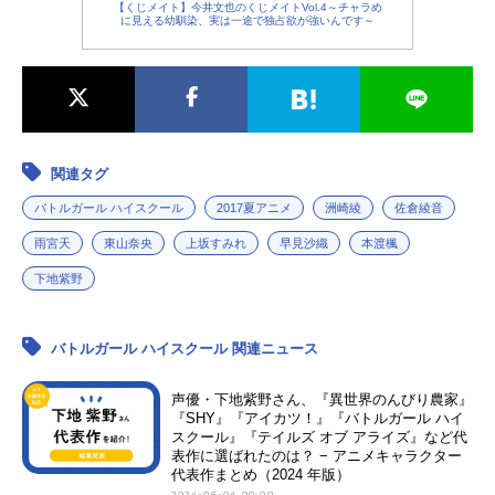
【くじメイト】今井文也のくじメイトVol.4～チャラめ
に見える幼馴染、実は一途で独占欲が強いんです～
関連タグ
バトルガール ハイスクール
2017夏アニメ
洲崎綾
佐倉綾音
雨宮天
東山奈央
上坂すみれ
早見沙織
本渡楓
下地紫野
バトルガール ハイスクール 関連ニュース
声優・下地紫野さん、『異世界のんびり農家』
『SHY』『アイカツ！』『バトルガール ハイ
スクール』『テイルズ オブ アライズ』など代
表作に選ばれたのは？ − アニメキャラクター
代表作まとめ（2024 年版）
2024-06-04 00:00