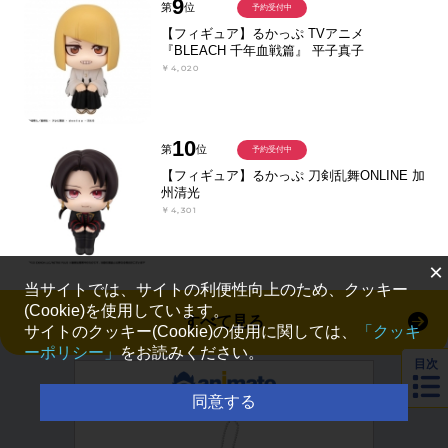
9
第
位
予約受付中
【フィギュア】るかっぷ TVアニメ
『BLEACH 千年血戦篇』 平子真子
￥4,020
10
第
位
予約受付中
【フィギュア】るかっぷ 刀剣乱舞ONLINE 加
州清光
￥4,301
×
当サイトでは、サイトの利便性向上のため、クッキー
(Cookie)を使用しています。
すべて見る
サイトのクッキー(Cookie)の使用に関しては、
「クッキ
ーポリシー」
をお読みください。
目次
同意する