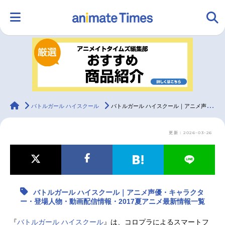
HOME
ランキング
アニメ
声優
ラジオ
みんなの声
グッズ
映画
animateTimes
バトルガール ハイスクール
バトルガール ハイスクール｜アニメ声優・キャラクター・登場人物・動画配信情報・2017夏アニメ最新情報一覧
更新：2026-03-26
マンガ・ラノベ
ゲーム・アプリ
音楽
コスプレ
2.5次元
配信・Vtuber
トレンド
無料マンガ
バトルガール ハイスクール｜アニメ声優・キャラクタ
最新記事一覧
ー・登場人物・動画配信情報・2017夏アニメ最新情報一覧
アニメ記事一覧
声優記事一覧
『
バトルガール ハイスクール
』は、コロプラによるスマートフ