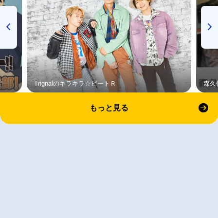
Trignalのキラキラ☆ビートＲ
森久
もっと見る