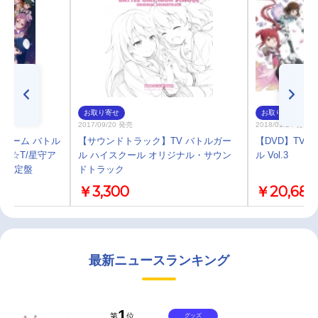
お取り寄せ
お取り寄せ
2017/09/20 発売
2018/01/24 発売
ゲーム バトル
【サウンドトラック】TV バトルガー
【DVD】TV
AR☆T/星守ア
ル ハイスクール オリジナル・サウン
ル Vol.3
回限定盤
ドトラック
￥3,300
￥20,680
最新ニュースランキング
1
第
位
グッズ