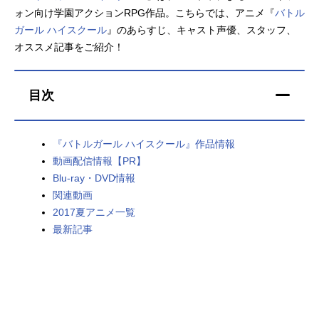
ォン向け学園アクションRPG作品。こちらでは、アニメ『
バトル
アニメ映画一覧
実写化映画一覧
ガール ハイスクール
』のあらすじ、キャスト声優、スタッフ、
オススメ記事をご紹介！
今期アニメ曜日別一覧
春アニメ
夏アニメ
目次
秋アニメ
冬アニメ
『バトルガール ハイスクール』作品情報
男性声優/女性声優一覧
動画配信情報【PR】
Blu-ray・DVD情報
FOLLOW US
関連動画
2017夏アニメ一覧
最新記事