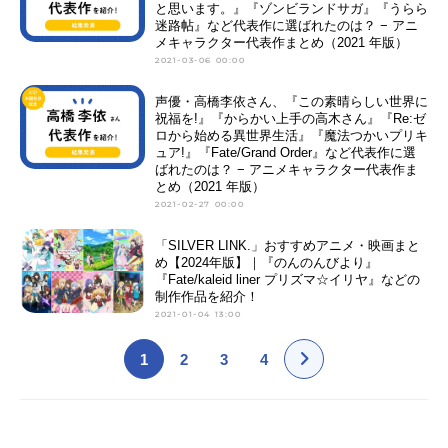
と思います。』『ゾンビランドサガ』『うらら
迷路帖』など代表作に選ばれたのは？ − アニ
メキャラクター代表作まとめ（2021 年版）
2021-03-06 00:00
声優・高橋李依さん、『この素晴らしい世界に
祝福を!』『からかい上手の高木さん』『Re:ゼ
ロから始める異世界生活』『魔法つかいプリキ
ュア!』『Fate/Grand Order』など代表作に選
ばれたのは？ − アニメキャラクター代表作ま
とめ（2021 年版）
2021-02-27 00:00
「SILVER LINK.」おすすめアニメ・映画まと
め【2024年版】｜『のんのんびより』
『Fate/kaleid liner プリズマ☆イリヤ』などの
制作作品を紹介！
2021-01-04 13:00
1
2
3
4