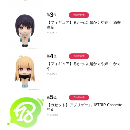
3
第
位
予約受付中
【フィギュア】るかっぷ 超かぐや姫！ 酒寄
彩葉
￥3,927
4
第
位
予約受付中
【フィギュア】るかっぷ 超かぐや姫！ かぐ
や
￥3,927
5
第
位
予約受付中
【カセット】アプリゲーム 18TRIP Cassette
#14
￥8,800