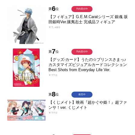
6
第
位
予約受付中
【フィギュア】G.E.M.Caratシリーズ 銀魂 坂
田銀時Ver.攘夷志士 完成品フィギュア
￥7,480
7
第
位
予約受付中
【グッズ-カード】うたの☆プリンスさまっ♪
カスタマイズビジュアルカードコレクション
Best Shots from Everyday Life Ver.
￥770
8
第
位
発売中
【くじメイト】映画『超かぐや姫！』超ファ
ンサ！ver. くじメイト
￥770