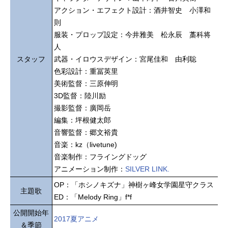
アクション・エフェクト設計：酒井智史 小澤和
則
服装・プロップ設定：今井雅美 松永辰 藁科将
人
スタッフ
武器・イロウスデザイン：宮尾佳和 由利聡
色彩設計：重冨英里
美術監督：三原伸明
3D監督：陸川励
撮影監督：廣岡岳
編集：坪根健太郎
音響監督：郷文裕貴
音楽：kz（livetune)
音楽制作：フライングドッグ
アニメーション制作：
SILVER LINK.
OP：「ホシノキズナ」神樹ヶ峰女学園星守クラス
主題歌
ED：「Melody Ring」f*f
公開開始年
2017夏アニメ
＆季節