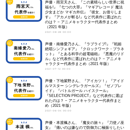
声優・雨宮天さん、『この素晴らしい世界に祝
福を!』『七つの大罪』『マギアレコード 魔法
少女まどか マギカ外伝』『彼女、お借りしま
す』『アカメが斬る!』など代表作に選ばれた
のは？ − アニメキャラクター代表作まとめ
（2021 年版）
2021-08-28 00:00
声優・南條愛乃さん、『ラブライブ!』『戦姫
絶唱シンフォギア』『クロックワーク・プラネ
ット』『とある科学の超電磁砲』『悪魔のリド
ル』など代表作に選ばれたのは？ − アニメキ
ャラクター代表作まとめ（2021 年版）
2021-07-12 00:00
声優・下地紫野さん、『アイカツ！』『アイド
ルマスター シンデレラガールズ』『ゼノブレ
イド』『バトルガール ハイスクール』
『SELECTION PROJECT』など代表作に選ば
れたのは？ − アニメキャラクター代表作まと
め（2021 年版）
2021-06-04 00:00
声優・本渡楓さん、『魔女の旅々』『刀使ノ巫
女』『痛いのは嫌なので防御力に極振りしたい