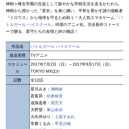
神樹ヶ峰女学園の生徒として賑やかな学校生活を送るかたわら、
神樹から授かった『星衣』を身に纏い、平和を脅かす謎の侵略者
『イロウス』から地球を守るため戦う！大人気スマホゲーム「
バ
トルガール ハイスクール
」待望のアニメ化。完全新作ストーリ
ーで贈る、星守たちの友情と絆の物語！
作品名
バトルガール ハイスクール
放送形態
TVアニメ
スケジュー
2017年7月2日（日）～2017年9月17日（日）
ル
TOKYO MXほか
話数
全12話
星月みき：
洲崎綾
若葉昴：
佐倉綾音
成海遥香：
雨宮天
天野望：
東山奈央
火向井ゆり：
上坂すみれ
常磐くるみ：
早見沙織