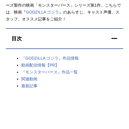
ーズ製作の映画「モンスターバース」シリーズ第1作。こちらで
アニメ映画一覧
実写化映画一覧
は、映画『
GODZILLA ゴジラ
』のあらすじ、キャスト声優、ス
タッフ、オススメ記事をご紹介！
今期アニメ曜日別一覧
春アニメ
夏アニメ
目次
秋アニメ
冬アニメ
『GODZILLA ゴジラ』作品情報
男性声優/女性声優一覧
動画配信情報【PR】
『モンスターバース』作品一覧
FOLLOW US
関連動画
最新記事