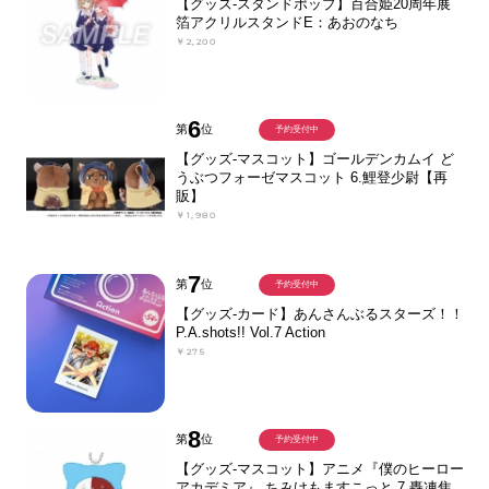
【グッズ-スタンドポップ】百合姫20周年展
箔アクリルスタンドE：あおのなち
￥2,200
6
第
位
予約受付中
【グッズ-マスコット】ゴールデンカムイ ど
うぶつフォーゼマスコット 6.鯉登少尉【再
販】
￥1,980
7
第
位
予約受付中
【グッズ-カード】あんさんぶるスターズ！！
P.A.shots!! Vol.7 Action
￥275
8
第
位
予約受付中
【グッズ-マスコット】アニメ『僕のヒーロー
アカデミア』 ちみけもますこっと 7.轟凍焦