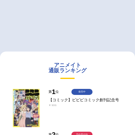
アニメイト
通販ランキング
1
第
位
発売中
【コミック】ビビビコミック創刊記念号
￥935
2
第
位
予約受付中