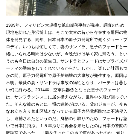
1999年、フィリピン大規模な鉱山崩落事故が発生。調査のため
現地を訪れた芹沢博士は、そこで太古の昔から存在する驚愕の物
体を発見する。同年、日本日本の原子力発電所で働くジョー・ブ
ロディ。いつもは忙しくて、妻のサンドラ、息子のフォードと一
緒にいられる時間は少ないが、今晩だけは早く家に帰ろう。とい
うのも今日は自分の誕生日。サンドラとフォードはサプライズパ
ーティの準備をしてくれているからだ。しかし、楽しい計画もつ
かの間、原子力発電所で原子炉崩壊の大事故が発生する。原因は
不明。最愛の妻・サンドラは事故の犠牲となり、パーティは悲し
い幻に終わる。2014年、空軍兵器係となった息子のフォード
は、サンフランシスコに居を構えながら、世界中を飛び回ってい
た。そんな彼のもとに一報の連絡がはいる。父のジョーが、今も
なお立ち入り禁止区域となっている原子力発電所跡地に不法侵入
し、逮捕されたというのだ。身柄の引取りのため、フォードは急
いで日本に飛ぶ。１５年ぶりに再会を果たしたのは日本の警察の
取調室であった。 「妻を失ったこの地で何があったのか、知り