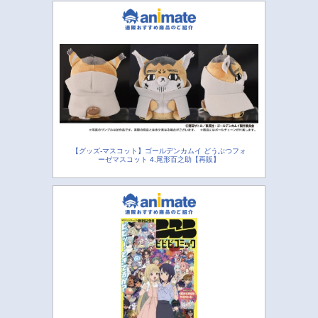
【グッズ-マスコット】ゴールデンカムイ どうぶつフォ
ーゼマスコット 4.尾形百之助【再販】