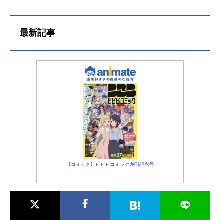
（斉...
めるコングと唯一心を通わせる少女
ァーンズ（鈴木もぐら）ルイス：グ
ジア。一方、ゴジラを信じ、その真
レッグ・ハットン（立木文彦）ハリ
意を探ろうとするマディソン（ミリ
ス：ロン・スミック（田中美央）ウ
最新記事
ー・ボビー・ブラウン）と級友のジ
ィルコックス：ティム・キャロル
ョシュ（ジュリアン・デニソン）、
（福山潤）ローリエ：ソフィア・エ
そしてエイペックスの陰謀説を唱え
ンバーソン＝ベイン（内田真礼）ジ
るバーニ...
ェイン：シャンテル・ジェイミーソ
ン（高橋李依）カドガン：ー（幸田
夏穂）探査機ヒーヴ：三石琴乃
（声）潜水艦艦長：ケヴィン・コー
プランド（大塚明夫）TVキャスタ
ー：ー（笠井信輔）スタッフ監督：
アダム・...
【コミック】ビビビコミック創刊記念号