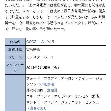
たいんだ。」「あの発電所には秘密がある。妻の死にも関係があ
るはずだ」ジョーとフォードは改めて原子力発電所の跡地に侵入
する決意をする。しかし、そこでふたりが見たものは、あの芹沢
博士を中心に研究されている恐るべきプロジェクト。暗闇の中
で、巨大な生物の黒い目が輝いたーー。
作品名
GODZILLA ゴジラ
放送形態
実写映画
シリーズ
モンスターバース
スケジュー
2014年7月25日（金）
ル
フォード・ブロディ：アーロン・テイラー＝ジョ
ンソン（
小松史法
）
芹沢猪四郎：
渡辺謙
エル・ブロディ：エリザベス・オルセン（波瑠）
サンドラ・ブロディ：ジュリエット・ビノシュ
（
山像かおり
）