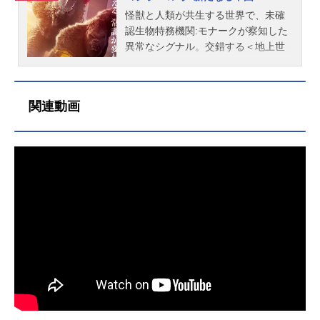
は、サンフランシスコに居を構えな
が現れて怒涛の死闘が展開されてい
郷＜ルーツ＞の手がかりを掴もうと
怪獣と人類が共生する世界で、未確
がら、世界中を飛び回っていた。そ
く…。果たして怪獣たちと人類の命
する。そんな中、ゴジラが深海の暗
認生物特務機関:モナークが察知した
んな彼のもとに一報の連絡がはい
運はどうなっていくのか？作品名ゴ
闇からその姿を現し、フロリダにあ
異常なシグナル。交錯する＜地上世
る。父のジョーが、今もなお立ち入
ジラキング・オブ・モンスターズ放
るハイテク企業エイペックス社を襲
界/ゴジラテリトリー＞と＜地下空洞/
り禁止区域となっている原子力発電
送形態実写映画シリーズモンスター
撃、世界を再び危機へと陥れてい
コングテリトリー＞。ついに一線を
所跡地に不法侵入し、逮捕されたと
バーススケジュール2019年5月31日
く。ゴジラの怒りの原因は何なの
越えるゴジラとコングの激突のその
関連動画
いうのだ。身柄の引取りのため、フ
（金）キャストマーク・ラッセル：
か。エイペックス社CEOのウォルタ
先には、我々人類が知る由もなかっ
ォードは急いで日本に飛ぶ。１５年
カイル・チャンドラー（田中圭）エ
ー・シモンズ（デミアン・ビチル）
た未知なる脅威が待ち構えていた。
ぶりに再会を果たしたのは日本の警
マ・ラッセル：ヴェラ・ファーミガ
はゴジラの脅威を訴える。モナーク
世界は今、目撃する―。作品名ゴジ
察の取調室であった。「妻を失った
（木村佳乃）マディソン・ラッセ
とエイペックスは対抗措置として、
ラxコング新たなる帝国放送形態実写
この地で何があったのか、知りたい
ル：ミリー・ボビー・ブラウン（芦
ネイサン・リンド博士（アレキサン
映画シリーズモンスターバーススケ
んだ。」「あの発電所には秘密があ
田愛菜）リック・スタントン：ブラ
ダー・スカルスガルド）やアイリー
ジュール2024年4月26日（金）キャ
る。妻の死にも関係があるはずだ」
ッドリー・ウィットフォード（安原
ン博士（レベッカ・ホール）のチー
ストアイリーン：レベッカ・ホール
ジョーとフォードは改めて原子力
義人）芹沢猪四郎：渡辺謙ヴィヴィ
ムを中心に、コングを髑髏島＜スカ
（坂本真綾）バーニー：ブライア
発...
アン・グレアム：サリー・ホーキン
ルアイランド＞から連れ出し、怪獣
ン・タイリー・ヘンリー（尾上松
ス（高橋理恵子）アラン・ジョナ：
のルーツとなる場所を探ろうとす
也）トラッパー：ダン・スティーヴ
チャールズ・ダンス（土師孝也）サ
る。人類の生き残りをかけた争い
ンス（宮野真守）ジア：カイリー・
ム・コールマン：トーマス・ミドル
は、ゴジラ対コングという最強対決
ホットルハンプトン：レイチェル・
ディッチ（小林親弘）ダイアン・フ
を引き起こし、人々は史上最大の激
ハウス（真矢ミキ）イウィ：ファ
ォスター：アイシャ・ハインズ
突を目にすることとなる。故郷を求
ラ・チェンミケル：アレックス・フ