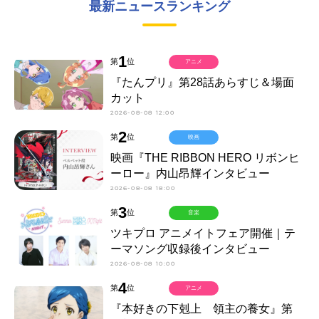
最新ニュースランキング
1
第
位
アニメ
『たんプリ』第28話あらすじ＆場面
カット
2026-08-08 12:00
2
第
位
映画
映画『THE RIBBON HERO リボンヒ
ーロー』内山昂輝インタビュー
2026-08-08 18:00
3
第
位
音楽
ツキプロ アニメイトフェア開催｜テ
ーマソング収録後インタビュー
2026-08-08 10:00
4
第
位
アニメ
『本好きの下剋上 領主の養女』第