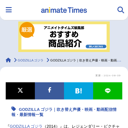
HOME
ランキング
アニメ
声優
ラジオ
みんなの声
グッズ
映画
animateTimes
GODZILLA ゴジラ
GODZILLA ゴジラ｜吹き替え声優・映画・動画配信情報・最新情報一覧
更新：2024-08-09
マンガ・ラノベ
ゲーム・アプリ
音楽
コスプレ
2.5次元
配信・Vtuber
トレンド
無料マンガ
GODZILLA ゴジラ｜吹き替え声優・映画・動画配信情
最新記事一覧
報・最新情報一覧
アニメ記事一覧
声優記事一覧
『
GODZILLA ゴジラ
（2014）』は、レジェンダリー・ピクチャ