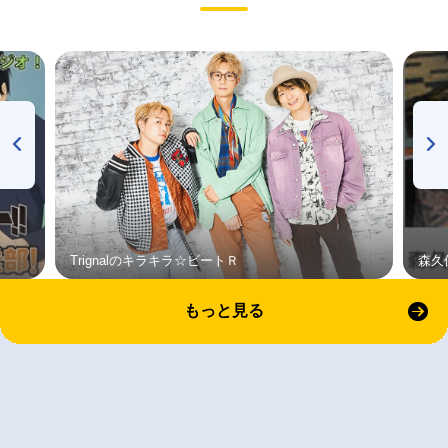
Trignalのキラキラ☆ビートＲ
森久
もっと見る