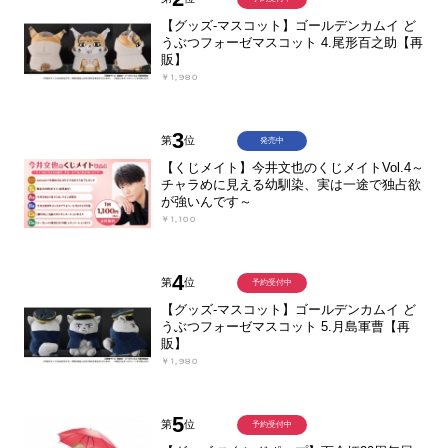
【グッズ-マスコット】ゴールデンカムイ ど
うぶつフォーゼマスコット 4.尾形百之助【再
販】
￥1,980
3
第
位
発売中
【くじメイト】今井文也のくじメイトVol.4～
チャラめに見える幼馴染、実は一途で独占欲
が強いんです～
￥1,100
4
第
位
予約受付中
【グッズ-マスコット】ゴールデンカムイ ど
うぶつフォーゼマスコット 5.月島軍曹【再
販】
￥1,980
5
第
位
予約受付中