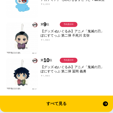
￥2,200
9
第
位
予約受付中
【グッズ-ぬいぐるみ】アニメ「鬼滅の刃」
ぽにすてっぷ 第二弾 不死川 玄弥
￥1,980
10
第
位
予約受付中
【グッズ-ぬいぐるみ】アニメ「鬼滅の刃」
ぽにすてっぷ 第二弾 冨岡 義勇
￥1,980
すべて見る