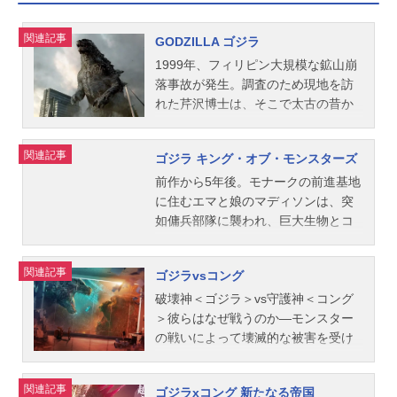
関連記事
GODZILLA ゴジラ
1999年、フィリピン大規模な鉱山崩
落事故が発生。調査のため現地を訪
れた芹沢博士は、そこで太古の昔か
ら存在する驚愕の物体を発見する。
同年、日本日本の原子力発電所で働
関連記事
ゴジラ キング・オブ・モンスターズ
くジョー・ブロディ。いつもは忙し
くて、妻のサンドラ、息子のフォー
前作から5年後。モナークの前進基地
ドと一緒にいられる時間は少ない
に住むエマと娘のマディソンは、突
が、今晩だけは早く家に帰ろう。と
如傭兵部隊に襲われ、巨大生物とコ
いうのも今日は自分の誕生日。サン
ミュニケーションをとることのでき
ドラとフォードはサプライズパーテ
る音響装置“オルカ”とともに連れ去ら
関連記事
ゴジラvsコング
ィの準備をしてくれているからだ。
れてしまった。モナークの幹部・芹
しかし、楽しい計画もつかの間、原
沢博士は、エマの元夫でオルカの共
破壊神＜ゴジラ＞vs守護神＜コング
子力発電所で原子炉崩壊の大事故が
同開発者であるマークに協力を要
＞彼らはなぜ戦うのか―モンスター
発生する。原因は不明。最愛の妻・
請。マークは娘を助けるために二人
の戦いによって壊滅的な被害を受け
サンドラは事故の犠牲となり、パー
を探すことを承諾するが、行く先々
た地球。人類が各地の再建を計る
ティは悲しい幻に終わる。2014年、
でキングギドラ、ラドン、モスラが
中、特務機関モナークは未知の土地
関連記事
ゴジラxコング 新たなる帝国
空軍兵器係となった息子のフォード
次々と復活し、さらにそこにゴジラ
で危険な任務に挑み、巨大怪獣の故