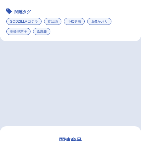
関連タグ
GODZILLA ゴジラ
渡辺謙
小松史法
山像かおり
高橋理恵子
原康義
関連商品