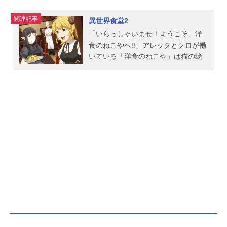
関連記事
異世界食堂2
「いらっしゃいませ！ようこそ、洋
食のねこやへ!!」アレッタとクロが働
いている「洋食のねこや」は猫の絵
が描かれた看板が目印。一見、日本
のどこにでもある普通の食堂だが、7
日に一度“特別営業”であるドヨウの日
になると、異世界のあらゆる場所に
扉がつながる。扉を通じて、今日も
様々な“向こうの世界”の客がやってき
ては絶品の料理に舌つづみを打ち、
帰っていく。この店に集う人々、料
理との一期一会を描く物語。温かい
出会いの扉が再びつながる。作品名
異世界食堂2放送形態TVアニメシリ
ーズ異世界食堂スケジュール2021年
10月2日（土）～2021年12月18日
（土）テレビ東京ほか話数全12話キ
ャスト店主：諏訪部順一アレッタ：