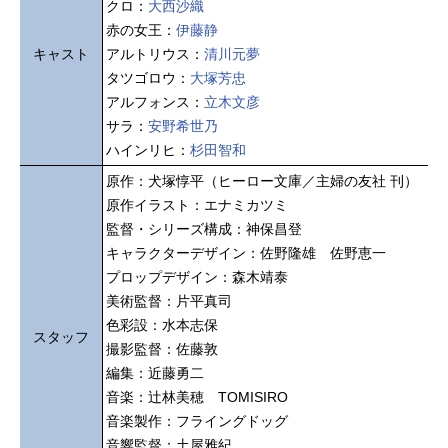
クロ：
大西沙織
赤の女王：
伊藤静
キャスト
アルトリウス：
清川元夢
タツゴロウ：
大塚芳忠
アルフォンス：
立木文彦
サラ：
安野希世乃
ハインリヒ：
杉田智和
原作：犬塚惇平（ヒーロー文庫／主婦の友社 刊）
原作イラスト：エナミカツミ
監督・シリーズ構成：神保昌登
キャラクターデザイン：佐野隆雄 佐野恵一
プロップデザイン：森木靖泰
美術監督：片平真司
色彩設：水本志保
スタッフ
撮影監督：佐藤敦
編集：近藤勇二
音楽：辻林美穂 TOMISIRO
音楽製作：フライングドッグ
音響監督：土屋雅紀