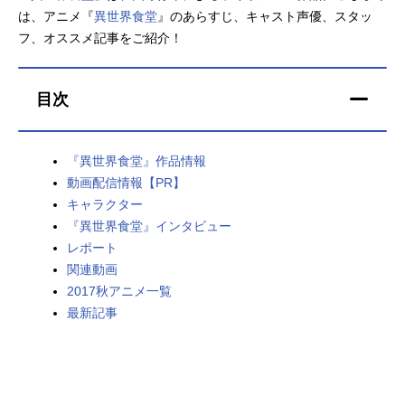
は、アニメ『
異世界食堂
』のあらすじ、キャスト声優、スタッ
アニメ映画一覧
実写化映画一覧
フ、オススメ記事をご紹介！
今期アニメ曜日別一覧
目次
春アニメ
夏アニメ
秋アニメ
冬アニメ
『異世界食堂』作品情報
動画配信情報【PR】
男性声優/女性声優一覧
キャラクター
『異世界食堂』インタビュー
FOLLOW US
レポート
関連動画
2017秋アニメ一覧
最新記事