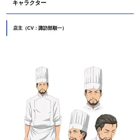
キャラクター
上坂すみれクロ：大西沙織サラ：安
野希世乃ヒルダ：東山奈央アルトリ
ウス：清川元夢タツゴロウ：大塚芳
忠アルフォンス：立木文彦ヴィクト
店主（CV：諏訪部順一）
リア：田村ゆかりアーデルハイド：
上田麗奈シャリーフ：田丸篤志ラナ
ー：下地紫野ハインリヒ：杉田智和
ファルダニア：日笠陽子シリウス：
下野紘ロメロ：八代拓ジュリエッ
タ：富田美憂ジャック：吉永拓斗ケ
ント：山本颯侍テリー：土田玲央ア
ルフレッド：海田朱音マルガレー
テ：星谷美緒ピッケ：髙橋ミナミパ
ッケ：高田憂希ルシア：久川綾エ...