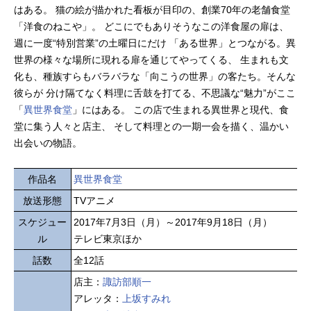
はある。 猫の絵が描かれた看板が目印の、創業70年の老舗食堂
「洋食のねこや」。 どこにでもありそうなこの洋食屋の扉は、
週に一度“特別営業”の土曜日にだけ 「ある世界」とつながる。異
世界の様々な場所に現れる扉を通じてやってくる、 生まれも文
化も、種族すらもバラバラな「向こうの世界」の客たち。そんな
彼らが 分け隔てなく料理に舌鼓を打てる、不思議な“魅力”がここ
「
異世界食堂
」にはある。 この店で生まれる異世界と現代、食
堂に集う人々と店主、 そして料理との一期一会を描く、温かい
出会いの物語。
作品名
異世界食堂
放送形態
TVアニメ
スケジュー
2017年7月3日（月）～2017年9月18日（月）
ル
テレビ東京ほか
話数
全12話
店主：
諏訪部順一
アレッタ：
上坂すみれ