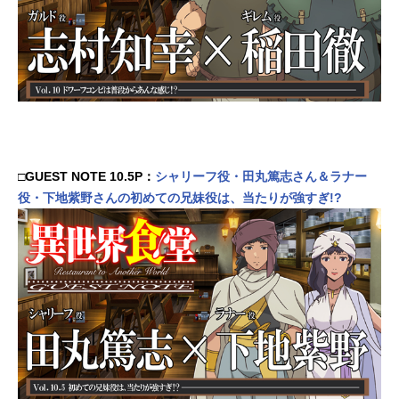
□GUEST NOTE 10.5P：
シャリーフ役・田丸篤志さん＆ラナー
役・下地紫野さんの初めての兄妹役は、当たりが強すぎ!?