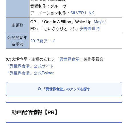
音響制作：グルーヴ
アニメーション制作：
SILVER LINK.
OP：「One In A Billion」Wake Up,
May'n
!
主題歌
ED：「ちいさなひとつぶ」
安野希世乃
公開開始年
2017夏アニメ
＆季節
(C)犬塚惇平・主婦の友社／「
異世界食堂
」製作委員会
『異世界食堂』公式サイト
『異世界食堂』公式Twitter
「異世界食堂」のグッズを探す
動画配信情報【PR】