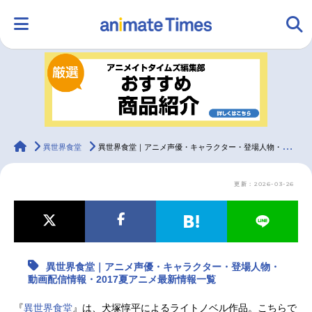
HOME
ランキング
アニメ
声優
ラジオ
みんなの声
グッズ
映画
animateTimes
異世界食堂
異世界食堂｜アニメ声優・キャラクター・登場人物・動画配信情報・2017夏アニメ最新情報一覧
更新：2026-03-26
マンガ・ラノベ
ゲーム・アプリ
音楽
コスプレ
2.5次元
配信・Vtuber
トレンド
無料マンガ
異世界食堂｜アニメ声優・キャラクター・登場人物・
最新記事一覧
動画配信情報・2017夏アニメ最新情報一覧
アニメ記事一覧
声優記事一覧
『
異世界食堂
』は、犬塚惇平によるライトノベル作品。こちらで