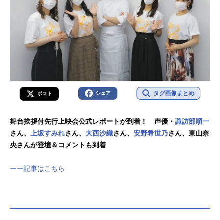
タグ画像まとめ
シェア
ポスト
舞台挨拶付先行上映会公式レポートが到着！ 声優・
諏訪部順一
さん、
上坂すみれ
さん、
大西沙織
さん、
安野希世乃
さん、東山奈
央さんが登壇＆コメントも到着
ーー記事はこちら