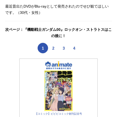
最近昔出たDVDがBlu-rayとして発売されたのでせひ観てほしい
です。（30代・女性）
次ページ：『機動戦士ガンダム00』ロックオン・ストラトスはこ
の後に！
1
2
3
4
【コミック】ビビビコミック創刊記念号