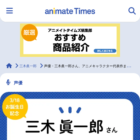
HOME
ランキング
アニメ
声優
ラジオ
みんなの声
グッズ
映画
animateTimes
三木眞一郎
声優・三木眞一郎さん、アニメキャラクター代表作まとめ（2020年版）
声優
マンガ・ラノベ
ゲーム・アプリ
音楽
コスプレ
2.5次元
配信・Vtuber
トレンド
無料マンガ
最新記事一覧
アニメ記事一覧
声優記事一覧