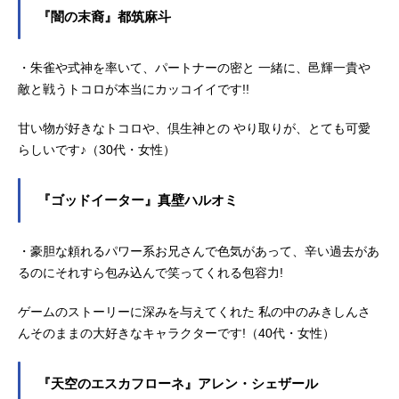
『闇の末裔』都筑麻斗
・朱雀や式神を率いて、パートナーの密と 一緒に、邑輝一貴や
敵と戦うトコロが本当にカッコイイです!!
甘い物が好きなトコロや、倶生神との やり取りが、とても可愛
らしいです♪（30代・女性）
『ゴッドイーター』真壁ハルオミ
・豪胆な頼れるパワー系お兄さんで色気があって、辛い過去があ
るのにそれすら包み込んで笑ってくれる包容力!
ゲームのストーリーに深みを与えてくれた 私の中のみきしんさ
んそのままの大好きなキャラクターです!（40代・女性）
『天空のエスカフローネ』アレン・シェザール