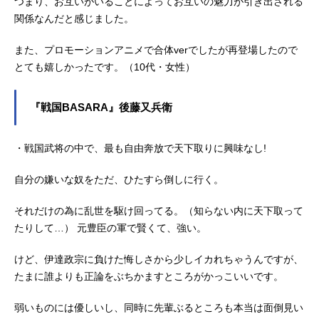
つまり、お互いがいることによってお互いの魅力が引き出される
関係なんだと感じました。
また、プロモーションアニメで合体verでしたが再登場したので
とても嬉しかったです。（10代・女性）
『戦国BASARA』後藤又兵衛
・戦国武将の中で、最も自由奔放で天下取りに興味なし!
自分の嫌いな奴をただ、ひたすら倒しに行く。
それだけの為に乱世を駆け回ってる。（知らない内に天下取って
たりして…） 元豊臣の軍で賢くて、強い。
けど、伊達政宗に負けた悔しさから少しイカれちゃうんですが、
たまに誰よりも正論をぶちかますところがかっこいいです。
弱いものには優しいし、同時に先輩ぶるところも本当は面倒見い