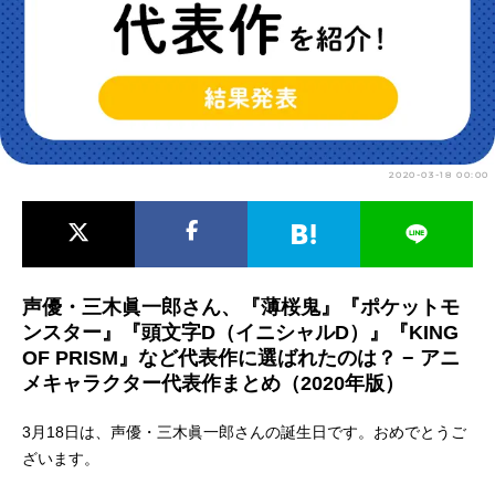
アニメ映画一覧
実写化映画一覧
今期アニメ曜日別一覧
春アニメ
夏アニメ
2020-03-18 00:00
秋アニメ
冬アニメ
男性声優/女性声優一覧
FOLLOW US
声優・三木眞一郎さん、『薄桜鬼』『ポケットモ
ンスター』『頭文字D（イニシャルD）』『KING
OF PRISM』など代表作に選ばれたのは？ − アニ
メキャラクター代表作まとめ（2020年版）
3月18日は、声優・三木眞一郎さんの誕生日です。おめでとうご
ざいます。