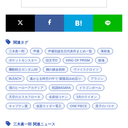
関連タグ
三木眞一郎
声優
声優別誕生日代表作まとめ一覧
薄桜鬼
ポケットモンスター
頭文字D
KING OF PRISM
銀魂
機動戦士ガンダム00
鋼の錬金術師
ヴァイスクロイツ
BLEACH
遙かなる時空の中で-紫陽花ゆめ語り-
アラジン
僕のヒーローアカデミア
戦国BASARA
ドラゴンボール
天空のエスカフローネ
名探偵コナン
3月のライオン
キャプテン翼
仮面ライダー電王
ONE PIECE
黒子のバスケ
三木眞一郎 関連ニュース