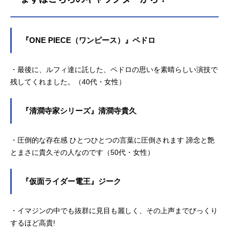
『ONE PIECE（ワンピース）』ペドロ
・最後に、ルフィ達に託した、ペドロの思いを素晴らしい演技で
残してくれました。（40代・女性）
『清澗寺家シリーズ』清澗寺貴久
・圧倒的な存在感 ひとつひとつの言葉に圧倒されます 諦念と艶
とまさに貴久その人なのです（50代・女性）
『仮面ライダー電王』ジーク
・イマジンの中でも抜群に見目も麗しく、その上声までびっくり
するほど高貴!