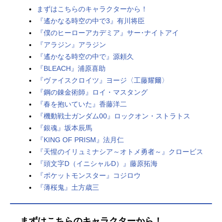
まずはこちらのキャラクターから！
『遙かなる時空の中で3』有川将臣
『僕のヒーローアカデミア』サー･ナイトアイ
『アラジン』アラジン
『遙かなる時空の中で』源頼久
『BLEACH』浦原喜助
『ヴァイスクロイツ』ヨージ〈工藤耀爾〉
『鋼の錬金術師』ロイ・マスタング
『春を抱いていた』香藤洋二
『機動戦士ガンダム00』ロックオン・ストラトス
『銀魂』坂本辰馬
『KING OF PRISM』法月仁
『天惺のイリュミナシア～オトメ勇者～』クロービス
『頭文字D（イニシャルD）』藤原拓海
『ポケットモンスター』コジロウ
『薄桜鬼』土方歳三
まずはこちらのキャラクターから！