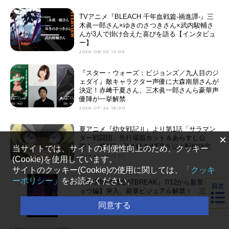
TVアニメ『BLEACH 千年血戦篇-禍進譚-』三
木眞一郎さん×ゆきのさつきさん×武内駿輔さ
んが3人で掛け合えた喜びを語る【インタビュ
ー】
2026-08-02 12:00
『スター・ウォーズ：ビジョンズ／九人目のジ
ェダイ』敵キャラクター声優に大森南朋さんが
決定！赤﨑千夏さん、三木眞一郎さんら豪華声
優陣が一挙解禁
2026-07-24 16:00
夏アニメ『幼女戦記Ⅱ』より第1話「サラマン
×
ダー戦闘団」先行場面カット＆あらすじ公
開！ 第1期に引き続きWEBラジオ配信決定
当サイトでは、サイトの利便性向上のため、クッキー
2026-07-06 15:30
(Cookie)を使用しています。
サイトのクッキー(Cookie)の使用に関しては、
「クッキ
ーポリシー」
をお読みください。
『DIGIMON BEATBREAK』7/12から新章【キ
目次
ョウ編】突入、新章ビジュアル解禁！ 三木眞
一郎さん演じる新キャラも公開
同意する
2026-07-05 19:50