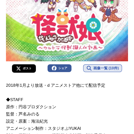
画像一覧 (10件)
シェア
ポスト
2018年1月より放送・d アニメストア他にて配信予定
◆STAFF
原作：円谷プロダクション
監督：芦名みのる
設定・原案：海法紀光
アニメーション制作：スタジオぷYUKAI