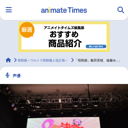
HOME
ランキング
アニメ
声優
ラジオ
みんなの声
グッズ
映画
animateTimes
怪獣娘～ウルトラ怪獣擬人化計画～
「怪獣娘」飯田里穂、遠藤ゆりか、湯浅かえでイベントレポート
声優
マンガ・ラノベ
ゲーム・アプリ
音楽
コスプレ
2.5次元
配信・Vtuber
トレンド
無料マンガ
最新記事一覧
アニメ記事一覧
声優記事一覧