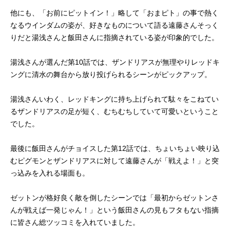
他にも、「お前にピットイン！」略して「おまピト」の事で熱く
なるウインダムの姿が、好きなものについて語る遠藤さんそっく
りだと湯浅さんと飯田さんに指摘されている姿が印象的でした。
湯浅さんが選んだ第10話では、ザンドリアスが無理やりレッドキ
ングに清水の舞台から放り投げられるシーンがピックアップ。
湯浅さんいわく、レッドキングに持ち上げられて駄々をこねてい
るザンドリアスの足が短く、むちむちしていて可愛いということ
でした。
最後に飯田さんがチョイスした第12話では、ちょいちょい映り込
むピグモンとザンドリアスに対して遠藤さんが「戦えよ！」と突
っ込みを入れる場面も。
ゼットンが格好良く敵を倒したシーンでは「最初からゼットンさ
んが戦えば一発じゃん！」という飯田さんの見もフタもない指摘
に皆さん総ツッコミを入れていました。