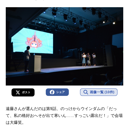
画像一覧 (10件)
シェア
ポスト
遠藤さんが選んだのは第9話、のっけからウインダムの「だっ
て、私の格好おへそが出て寒いん……すっごい露出だ！」で会場
は大爆笑。