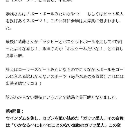
湯浅さんは「ポートボールみたいなやつ！ もしくはピット星人
を投げあうスポーツ！」この回答に会場は大爆笑に包まれまし
た。
最後に遠藤さんが「ラグビーとバスケットボールを足して2で割
ったような感じ！」飯田さんが「ホッケーみたいな！」と回答し
見事正解。
答えはローラースケートみたいなもので走りながらボールをゴー
ルに入れる訳わかんないスポーツ（by芦名みのる監督）これには
出演者総ツッコミ！
訳がわからない競技ということで結局全員正解となりました。
第4問目：
ウインダムを倒し、セブンを追い詰めた「ガッツ星人」その自称
は「いかなる○○にも○○たことのない無敵のガッツ星人」この空