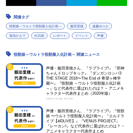
関連タグ
怪獣娘～ウルトラ怪獣擬人化計画～
飯田里穂
遠藤ゆりか
湯浅かえで
白石稔
レポート
イベント
声優
怪獣娘～ウルトラ怪獣擬人化計画～ 関連ニュース
声優・飯田里穂さん、『ラブライブ!』『邪神
ちゃんドロップキック』『ダンガンロンパ3
THE STAGE 2018〜The End of 希望ヶ峰学
園〜』『怪獣娘 ～ウルトラ怪獣擬人化計画
～』など代表作に選ばれたのは？ − アニメキ
ャラクター代表作まとめ（2020年版）
2020-10-26 00:00
声優・飯田里穂さん、『ラブライブ!』『怪獣
娘 〜ウルトラ怪獣擬人化計画〜』『エルドラ
イブ【ēlDLIVE】』『VENUS PROJECT』
『レーカン!』など代表作に選ばれたのは？ −
アニメキャラクター代表作まとめ