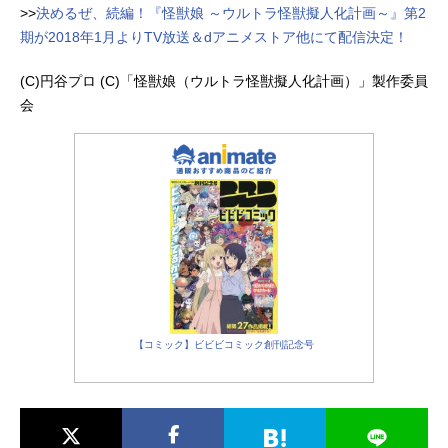
>>
決めるぜ、続編！『怪獣娘 ～ウルトラ怪獣擬人化計画～』第2
期が2018年1月よりTV放送＆dアニメストア他にて配信決定！
(C)円谷プロ (C)「怪獣娘（ウルトラ怪獣擬人化計画）」製作委員
会
【コミック】ビビビコミック創刊記念号