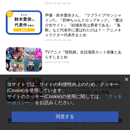
2019-10-26 00:00
声優・鈴木愛奈さん、『ラブライブ!サンシャ
イン!!』『邪神ちゃんドロップキック』『魔法
少女サイト』『結城友奈は勇者である』『鬼
斬』など代表作に選ばれたのは？ − アニメキ
ャラクター代表作まとめ
2019-07-23 00:00
TVアニメ『怪獣娘』全話場面カット画像とあ
らすじまとめ
2018-03-23 13:30
×
飯田里穂さん・近藤玲奈さん登壇、『怪獣娘』
当サイトでは、サイトの利便性向上のため、クッキー
2期主題歌CDリリース記念イベントが開催決
(Cookie)を使用しています。
定！ トークショーやお渡し会を実施
サイトのクッキー(Cookie)の使用に関しては、
「クッキ
2018-02-22 18:45
ーポリシー」
をお読みください。
同意する
怪獣娘～ウルトラ怪獣擬人化計画～の関連画像集