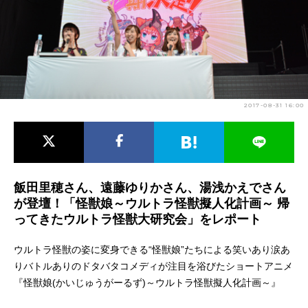
アニメ映画一覧
実写化映画一覧
今期アニメ曜日別一覧
春アニメ
夏アニメ
2017-08-31 16:00
秋アニメ
冬アニメ
男性声優/女性声優一覧
FOLLOW US
飯田里穂さん、遠藤ゆりかさん、湯浅かえでさん
が登壇！「怪獣娘～ウルトラ怪獣擬人化計画～ 帰
ってきたウルトラ怪獣大研究会」をレポート
ウルトラ怪獣の姿に変身できる“怪獣娘”たちによる笑いあり涙あ
りバトルありのドタバタコメディが注目を浴びたショートアニメ
『怪獣娘(かいじゅうがーるず)～ウルトラ怪獣擬人化計画～』