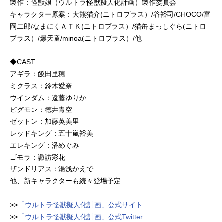
製作：怪獣娘（ウルトラ怪獣擬人化計画）製作委員会
キャラクター原案：大熊猫介(ニトロプラス）/谷裕司/CHOCO/富
岡二郎/なまにくＡＴＫ(ニトロプラス）/猫缶まっしぐら(ニトロ
プラス）/爆天童/minoa(ニトロプラス）/他
◆CAST
アギラ：飯田里穂
ミクラス：鈴木愛奈
ウインダム：遠藤ゆりか
ピグモン：徳井青空
ゼットン：加藤英美里
レッドキング：五十嵐裕美
エレキング：潘めぐみ
ゴモラ：諏訪彩花
ザンドリアス：湯浅かえで
他、新キャラクターも続々登場予定
>>
「ウルトラ怪獣擬人化計画」公式サイト
>>
「ウルトラ怪獣擬人化計画」公式Twitter