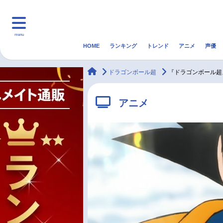
menu
HOME
ランキング
トレンド
アニメ
声優
HOME
ランキング
アニ
animateTimes
ドラゴンボール超
『ドラゴンボール超
マンガ・ラノベ
ゲーム・アプリ
音楽
アニメ
最新記事一覧
アニメ記事一覧
声優記事一覧