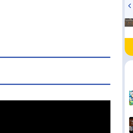
TVアニメ『戦隊大失格』
ハイキュー!! 烏野高校放送部!
radio 大直会 2nd season