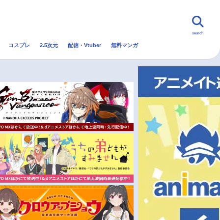
search
コスプレ
2.5次元
配信・Vtuber
無料マンガ
んなの声
グッズ
映画
・Vtuber
トレンド
無料マンガ
秋アニメ
冬アニメ