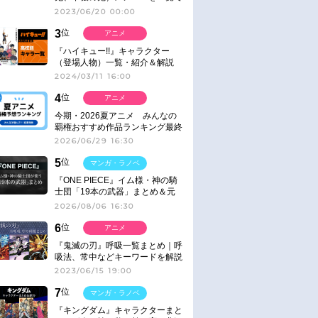
紹介＆解説（登場鬼の情報まと
2023/06/20 00:00
め）
3
位
アニメ
『ハイキュー!!』キャラクター
（登場人物）一覧・紹介＆解説
2024/03/11 16:00
4
位
アニメ
今期・2026夏アニメ みんなの
覇権おすすめ作品ランキング最終
結果発表！
2026/06/29 16:30
5
位
マンガ・ラノベ
『ONE PIECE』イム様・神の騎
士団「19本の武器」まとめ＆元
ネタ
2026/08/06 16:30
6
位
アニメ
『鬼滅の刃』呼吸一覧まとめ｜呼
吸法、常中などキーワードを解説
2023/06/15 19:00
7
位
マンガ・ラノベ
『キングダム』キャラクターまと