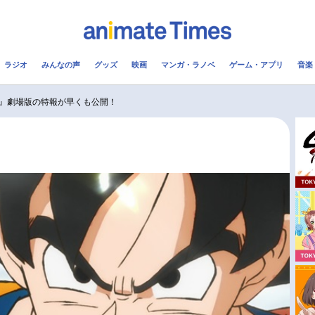
ラジオ
みんなの声
グッズ
映画
マンガ・ラノベ
ゲーム・アプリ
音楽
メ
声優
ラジオ
み
』劇場版の特報が早くも公開！
コスプレ
2.5次元
配信
アニメ映画一覧
今期アニメ曜日別一覧
実写化映画一覧
春アニメ
男性声優/女性声優一覧
夏アニメ
FOLLOW US