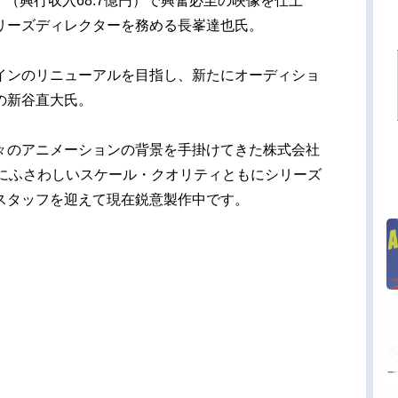
M Z』（興行収入68.7億円）で興奮必至の映像を仕上
リーズディレクターを務める長峯達也氏。
インのリニューアルを目指し、新たにオーディショ
の新谷直大氏。
々のアニメーションの背景を手掛けてきた株式会社
念にふさわしいスケール・クオリティともにシリーズ
スタッフを迎えて現在鋭意製作中です。