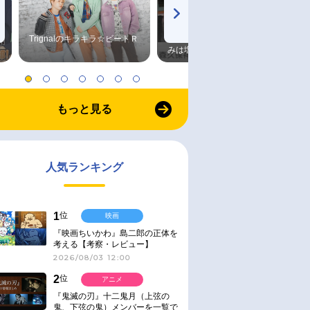
Trignalのキラキラ☆ビートＲ
森久保祥太郎×浪川大輔 つま
みは塩だけ
もっと見る
人気ランキング
1
位
映画
『映画ちいかわ』島二郎の正体を
考える【考察・レビュー】
2026/08/03 12:00
2
位
アニメ
『鬼滅の刃』十二鬼月（上弦の
鬼、下弦の鬼）メンバーを一覧で