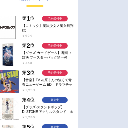
1
第
位
予約受付中
【コミック】魔法少女ノ魔女裁判
(2)
￥924
2
第
位
予約受付中
【グッズ-カードゲーム】鳴潮 ：
対決 ブースターパック第一弾
【ポイント2倍】
￥440
3
第
位
予約受付中
【音楽】TV 灰原くんの強くて青
春ニューゲーム ED「ドラマチッ
ク逃避行」収録シングル AIM
￥1,999
STAR/愛美【通常盤】
4
第
位
発売中
【グッズ-スタンドポップ】
Dr.STONE アクリルスタンド ホ
ワイマンといっしょver. スタン
￥1,980
リー・スナイダー
5
第
位
発売中