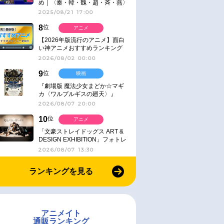
め｜〈秦・韓・魏・趙・斉・燕〉
2025/08/21 17:00
8
位
アニメ
【2026年版流行のアニメ】面白
い神アニメおすすめランキング
【名作・話題作】｜ジャンル別人
2026/08/02 00:00
気作品をピックアップ
9
位
映画
『劇場版 魔法少女まどか☆マギ
カ〈ワルプルギスの廻天〉』
IMAX同時公開決定
2026/08/07 20:00
10
位
アニメ
「文豪ストレイドッグス ART &
DESIGN EXHIBITION」フォトレ
ポート
2026/08/07 13:30
ランキングを見る
アニメイト
通販ランキング