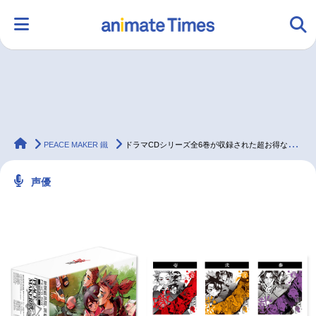
HOME
ランキング
アニメ
声優
animateTimes
ラジオ
みんなの声
グッズ
映画
PEACE MAKER 鐵
ドラマCDシリーズ全6巻が収録された超お得な廉価版「PEACE MAKER 鐵」ドラマCD BOXの視聴開始‼
声優
マンガ・ラノベ
ゲーム・アプリ
音楽
コスプレ
2.5次元
配信・Vtuber
トレンド
無料マンガ
最新記事一覧
アニメ記事一覧
声優記事一覧