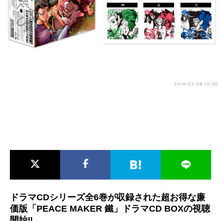
アニメ映画一覧
実写化映画一覧
今期アニメ曜日別一覧
春アニメ
夏アニメ
秋アニメ
冬アニメ
2019-02-08 10:00
男性声優/女性声優一覧
FOLLOW US
ドラマCDシリーズ全6巻が収録された超お得な廉
価版「PEACE MAKER 鐵」ドラマCD BOXの視聴
開始‼