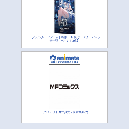
【グッズ-カードゲーム】鳴潮 ：対決 ブースターパック
第一弾【ポイント2倍】
【コミック】魔法少女ノ魔女裁判(2)