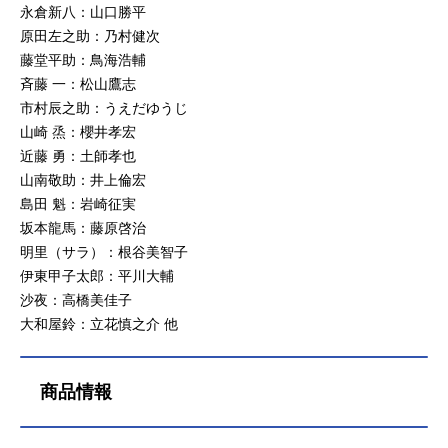
永倉新八：山口勝平
原田左之助：乃村健次
藤堂平助：鳥海浩輔
斉藤 一：松山鷹志
市村辰之助：うえだゆうじ
山崎 烝：櫻井孝宏
近藤 勇：土師孝也
山南敬助：井上倫宏
島田 魁：岩崎征実
坂本龍馬：藤原啓治
明里（サラ）：根谷美智子
伊東甲子太郎：平川大輔
沙夜：高橋美佳子
大和屋鈴：立花慎之介 他
商品情報