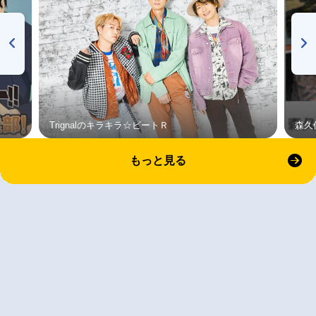
Trignalのキラキラ☆ビートＲ
森久
もっと見る