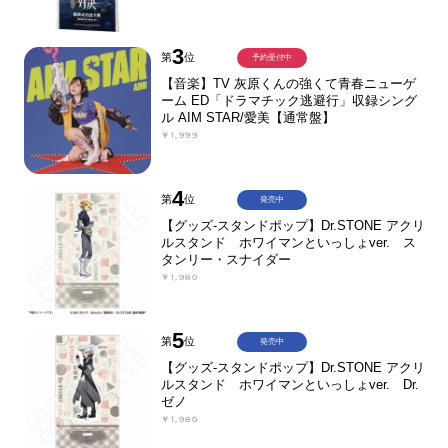
3
第
位
予約受付中
【音楽】TV 灰原くんの強くて青春ニューゲ
ーム ED「ドラマチック逃避行」収録シング
ル AIM STAR/愛美【通常盤】
￥1,999
4
第
位
発売中
【グッズ-スタンドポップ】Dr.STONE アクリ
ルスタンド ホワイマンといっしょver. ス
タンリー・スナイダー
￥1,980
5
第
位
発売中
【グッズ-スタンドポップ】Dr.STONE アクリ
ルスタンド ホワイマンといっしょver. Dr.
ゼノ
￥1,980