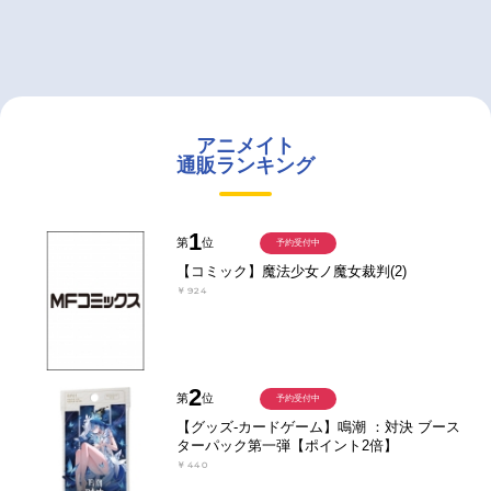
アニメイト
通販ランキング
1
第
位
予約受付中
【コミック】魔法少女ノ魔女裁判(2)
￥924
2
第
位
予約受付中
【グッズ-カードゲーム】鳴潮 ：対決 ブース
ターパック第一弾【ポイント2倍】
￥440