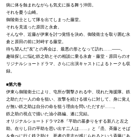
病に体を蝕まれながらも気丈に振る舞う沖田。
それを憂う山崎。
御陵衛士として隊を出てしまった藤堂。
それを見送った原田と永倉。
そんな中、近藤が伊東を討つ覚悟を決め、御陵衛士を取り囲む永
倉と原田の前に対峙する藤堂。
待ち望んだ“友”との再会は、最悪の形となって訪れ……――。
趣味探しに悩む鉄之助とその相談に乗る永倉・藤堂・原田らのオ
リジナルショートドラマ、さらに出演キャストによるトークも収
録。
■第六巻
伊東ら御陵衛士により、屯所が襲撃される中、現れた海援隊。鉄
之助ただ一人の命を狙い、攻撃を続ける彼らに対して、身に覚え
が無い鉄之助は自分の命を狙う理由を問いただすが……。
鉄之助の視点で描いた油小路編、遂に完結。
オリジナルショートドラマ2本『平助の墓参りをする新八と左之
助。在りし日の平助を思い出す二人は……』と『烝、斉藤とそば
を食べに行く鉄之助は、死者の意志が感じられるという斉藤にあ