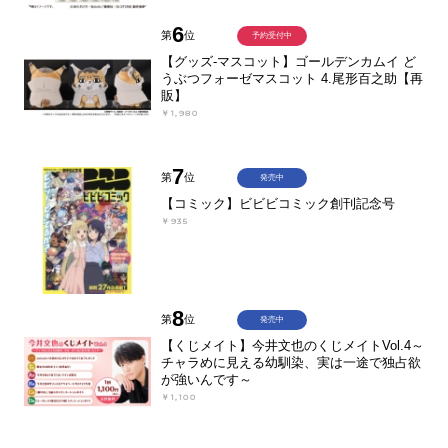
6
第
位
予約受付中
【グッズ-マスコット】ゴールデンカムイ ど
うぶつフォーゼマスコット 4.尾形百之助【再
販】
￥1,980
7
第
位
発売中
【コミック】ビビビコミック創刊記念号
￥935
8
第
位
発売中
【くじメイト】今井文也のくじメイトVol.4～
チャラめに見える幼馴染、実は一途で独占欲
が強いんです～
￥1,100