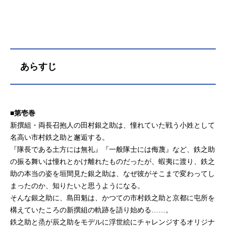
あらすじ
■第壱巻
新撰組・両長召抱人の田村銀之助は、憧れていた戦う小姓として
名高い市村鉄之助と邂逅する。
『隊長である土方には無礼』『一般隊士には侮蔑』など、鉄之助
の振る舞いは憧れとかけ離れたものだったが、蝦夷に渡り、鉄之
助の本当の姿を垣間見た銀之助は、なぜ彼がそこまで変わってし
まったのか、知りたいと思うようになる。
そんな銀之助に、島田魁は、かつての市村鉄之助と京都に屯所を
構えていたころの新撰組の軌跡を語り始める……。
鉄之助と烝が辰之助をモデルに浮世絵にチャレンジするオリジナ