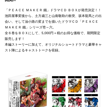
「ＰＥＡＣＥ ＭＡＫＥＲ 鐵」ドラマＣＤ ＢＯＸが発売決定！！
池田屋事変後から、土方歳三と山南敬助の衝突、坂本龍馬との出
会い、そして油小路の変までを描いたドラマＣＤ「ＰＥＡＣＥ
ＭＡＫＥＲ 鐵」シリーズ壱～六。
全６巻をＢＯＸにして、5,000円＋税のお得な価格で、期間限定
販売します！
本編ストーリーに加えて、オリジナルショートドラマと豪華キャ
スト陣によるキャストトークを収録。