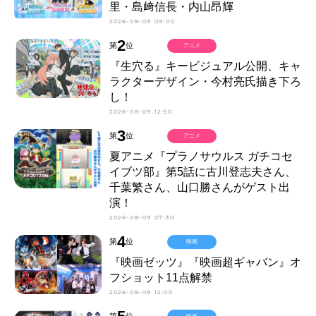
里・島﨑信長・内山昂輝
2026-08-09 09:00
2
第
位
アニメ
『生穴る』キービジュアル公開、キャ
ラクターデザイン・今村亮氏描き下ろ
し！
2026-08-09 12:50
3
第
位
アニメ
夏アニメ『プラノサウルス ガチコセ
イブツ部』第5話に古川登志夫さん、
千葉繁さん、山口勝さんがゲスト出
演！
2026-08-09 07:30
4
第
位
映画
『映画ゼッツ』『映画超ギャバン』オ
フショット11点解禁
2026-08-09 12:00