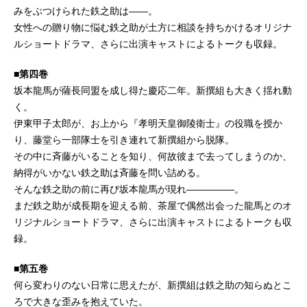
みをぶつけられた鉄之助は――。
女性への贈り物に悩む鉄之助が土方に相談を持ちかけるオリジナ
ルショートドラマ、さらに出演キャストによるトークも収録。
■第四巻
坂本龍馬が薩長同盟を成し得た慶応二年。新撰組も大きく揺れ動
く。
伊東甲子太郎が、お上から『孝明天皇御陵衛士』の役職を授か
り、藤堂ら一部隊士を引き連れて新撰組から脱隊。
その中に斉藤がいることを知り、何故彼まで去ってしまうのか、
納得がいかない鉄之助は斉藤を問い詰める。
そんな鉄之助の前に再び坂本龍馬が現れ―――――。
まだ鉄之助が成長期を迎える前、茶屋で偶然出会った龍馬とのオ
リジナルショートドラマ、さらに出演キャストによるトークも収
録。
■第五巻
何ら変わりのない日常に思えたが、新撰組は鉄之助の知らぬとこ
ろで大きな歪みを抱えていた。