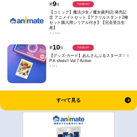
9
第
位
予約受付中
【コミック】魔法少女ノ魔女裁判(2) 発売記
念 アニメイトセット【アクリルスタンド2種
セット購入用シリアル付き】【完全受注生
産】
￥2,684
10
第
位
予約受付中
【グッズ-カード】あんさんぶるスターズ！！
P.A.shots!! Vol.7 Action
￥275
すべて見る