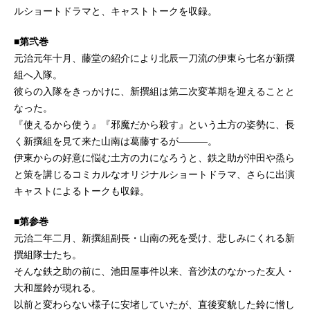
ルショートドラマと、キャストトークを収録。
■第弐巻
元治元年十月、藤堂の紹介により北辰一刀流の伊東ら七名が新撰
組へ入隊。
彼らの入隊をきっかけに、新撰組は第二次変革期を迎えることと
なった。
『使えるから使う』『邪魔だから殺す』という土方の姿勢に、長
く新撰組を見て来た山南は葛藤するが———。
伊東からの好意に悩む土方の力になろうと、鉄之助が沖田や烝ら
と策を講じるコミカルなオリジナルショートドラマ、さらに出演
キャストによるトークも収録。
■第参巻
元治二年二月、新撰組副長・山南の死を受け、悲しみにくれる新
撰組隊士たち。
そんな鉄之助の前に、池田屋事件以来、音沙汰のなかった友人・
大和屋鈴が現れる。
以前と変わらない様子に安堵していたが、直後変貌した鈴に憎し