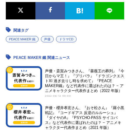
関連タグ
PEACE MAKER 鐵
声優
ドラマCD
PEACE MAKER 鐵 関連ニュース
声優・斎賀みつきさん、『薔薇王の葬列』『今
日からマ王！』『プリパラ』『ドラゴンクエス
トXI 過ぎ去りし時を求めて』『PEACE
MAKER鐵』など代表作に選ばれたのは？ − ア
ニメキャラクター代表作まとめ（2022 年版）
2022-06-12 00:00
声優・櫻井孝宏さん、『おそ松さん』『羅小黒
戦記』『コードギアス 反逆のルルーシュ』
『ダイヤのA』『PSYCHO-PASS サイコパ
ス』など代表作に選ばれたのは？ − アニメキ
ャラクター代表作まとめ（2021 年版）