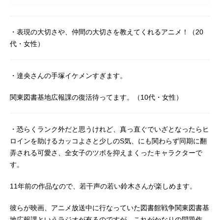
・表現の大切さや、仲間の大切さを教えてくれるアニメ！（20
代・女性）
・達央さんの手塚イケメンすぎます。
関東図書基地広報課の復活待ってます。（10代・女性）
・恐らくランク外だと思うけれど、真っ直ぐでいざとなったらヒ
ロインを助けるカッコよさと少しのS気、にも関わらず同期に翻
弄される可愛さ、全女子のツボを抑えまくったキャラクターで
す。
11年前の作品なので、若干声の若い鈴木さんが楽しめます。
彼らが映画、アニメ放送中に行なっていた図書館戦争関東図書基
地広報課というラジオが有るのですが、これがかなりの問題作