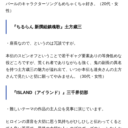
パールのキャラクターソングもめちゃくちゃ好き。（20代・女
性）
『ちるらん 新撰組鎮魂歌』土方歳三
・座長なので、というのは冗談ですが。
本伝のスピンオフということで若干ギャグ要素ありの等身低めな
役どころですが、荒くれ者でありながらも強く、鬼の副長の異名
を持つ土方歳三の魅力が溢れ出て、いつか本伝も達央さんの土方
さんで見たいと切に願ってやみません。（30代・女性）
『ISLAND（アイランド）』三千界切那
・難しいテーマの作品の主人公を見事に演じています。
ヒロインの凛音を大切に思う気持ちがひしひしと伝わってくると