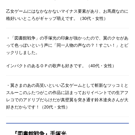
乙女ゲームにはなかなかないマイナス要素があり、お馬鹿なのに
格好いいところがギャップ萌えです。（30代・女性）
・「図書館戦争」の手塚光の印象が強かったので、翼のクセがあ
って色っぽいという声に「同一人物の声なの？！すごい！」とビ
ックリしました。
インパクトのあるＯＰの歌声も好きです。（40代・女性）
・翼さまのあの高笑いといい乙女ゲームとして斬新なツッコミと
スルーこのふたつがこの作品に詰まっておりイベントでの生アフ
レコでのアドリブだらけだが真壁翼を突き通す鈴木達央さんが大
好きだからです！（20代・女性）
『図書館戦争』手塚光