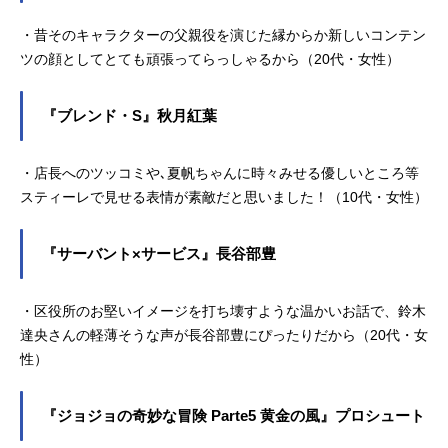
・昔そのキャラクターの父親役を演じた縁からか新しいコンテン
ツの顔としてとても頑張ってらっしゃるから（20代・女性）
『ブレンド・S』秋月紅葉
・店長へのツッコミや､夏帆ちゃんに時々みせる優しいところ等
スティーレで見せる表情が素敵だと思いました！（10代・女性）
『サーバント×サービス』長谷部豊
・区役所のお堅いイメージを打ち壊すような温かいお話で、鈴木
達央さんの軽薄そうな声が長谷部豊にぴったりだから（20代・女
性）
『ジョジョの奇妙な冒険 Parte5 黄金の風』プロシュート