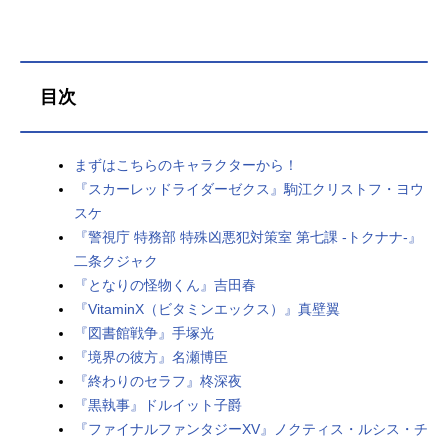
目次
まずはこちらのキャラクターから！
『スカーレッドライダーゼクス』駒江クリストフ・ヨウ
スケ
『警視庁 特務部 特殊凶悪犯対策室 第七課 -トクナナ-』
二条クジャク
『となりの怪物くん』吉田春
『VitaminX（ビタミンエックス）』真壁翼
『図書館戦争』手塚光
『境界の彼方』名瀬博臣
『終わりのセラフ』柊深夜
『黒執事』ドルイット子爵
『ファイナルファンタジーXV』ノクティス・ルシス・チ