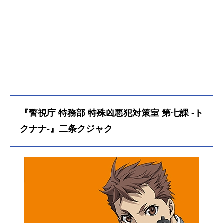
『警視庁 特務部 特殊凶悪犯対策室 第七課 -ト
クナナ-』二条クジャク