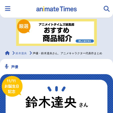
HOME
ランキング
アニメ
声優
ラジオ
みんなの声
グッズ
映画
animateTimes
鈴木達央
声優・鈴木達央さん、アニメキャラクター代表作まとめ
声優
マンガ・ラノベ
ゲーム・アプリ
音楽
コスプレ
2.5次元
配信・Vtuber
トレンド
無料マンガ
最新記事一覧
アニメ記事一覧
声優記事一覧