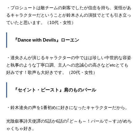
・プロシュートは敵チームの刺客でしたが信念を持ち、覚悟があ
るキャラクターだということが鈴木さんの演技でとても引き立っ
ていたと思います。（10代・女性）
『Dance with Devils』ローエン
・達央さんが演じるキャラクターの中ではは珍しい中世的な容姿
と執事のような丁寧口調、主人への忠誠心の高さなどetcとても
好みです！歌声も大好きです。（20代・女性）
『セイント・ビースト』肩のものパール
・鈴木達央の声を1番初めに好きになったキャラクターだから。
光陰叙事詩天使譚の5話か6話の｢ど～も～！パールで～す｣がめち
ゃくちゃ好き。