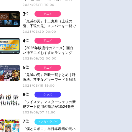
2024/03/11 16:00
3
位
アニメ
『鬼滅の刃』十二鬼月（上弦の
鬼、下弦の鬼）メンバーを一覧で
紹介＆解説（登場鬼の情報まと
2023/06/20 00:00
め）
4
位
アニメ
【2026年版流行のアニメ】面白
い神アニメおすすめランキング
【名作・話題作】｜ジャンル別人
2026/08/02 00:00
気作品をピックアップ
5
位
アニメ
『鬼滅の刃』呼吸一覧まとめ｜呼
吸法、常中などキーワードを解説
2023/06/15 19:00
6
位
グッズ
『ツイステ』マスターシェフの新
規アート使用の商品が10/24発売
2026/08/07 12:50
7
位
マンガ・ラノベ
『僕とロボコ』単行本表紙の元ネ