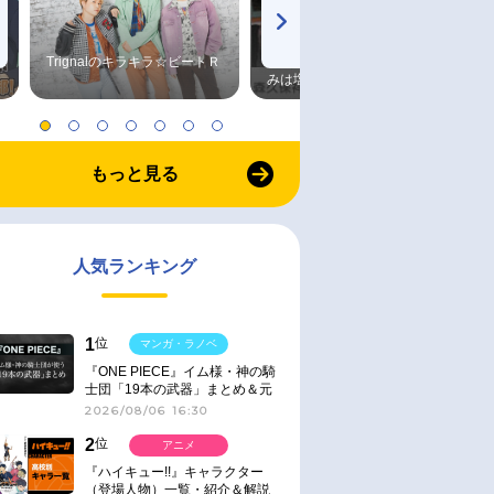
Trignalのキラキラ☆ビートＲ
森久保祥太郎×浪川大輔 つま
みは塩だけ
もっと見る
人気ランキング
1
位
マンガ・ラノベ
『ONE PIECE』イム様・神の騎
士団「19本の武器」まとめ＆元
ネタ
2026/08/06 16:30
2
位
アニメ
『ハイキュー!!』キャラクター
（登場人物）一覧・紹介＆解説