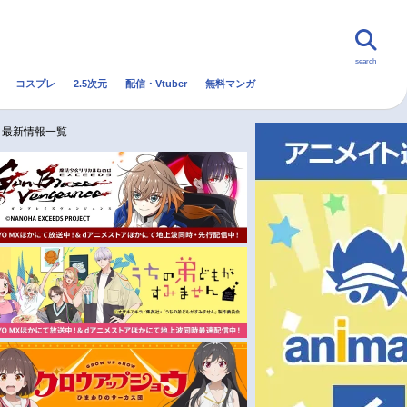
search
コスプレ
2.5次元
配信・Vtuber
無料マンガ
んなの声
グッズ
映画
ニメ最新情報一覧
・Vtuber
トレンド
無料マンガ
秋アニメ
冬アニメ