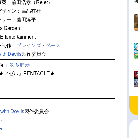
案：前田浩孝（Rejet）
デザイン：高品有桂
ーサー：藤田淳平
 Garden
entertainment
ン制作：
ブレインズ・ベース
ith Devils
製作委員会
ir」
羽多野渉
★アゼル」PENTACLE★
with Devils
製作委員会
ト
r