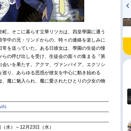
TVアニメ『戦隊大失格』
ハイキュー!! 烏野高校放送部!
radio 大直会 2nd season
皇町。そこに暮らす立華リツカは、四皇學園に通う
留学中の兄・リンドからの、時々の連絡を楽しみに
日常を送っていた。ある日彼女は、學園の生徒の憧
からの呼び出しを受け、生徒会の面々の集まる『第
出会いを果たす。アクマ、ヴァンパイア、エクソシ
を巡り、あらゆる思惑が彼女を中心に動き始める
は、魔に魅入られ、魔に愛されたひとりの少女の物
ils
7日（水）～12月23日（水）