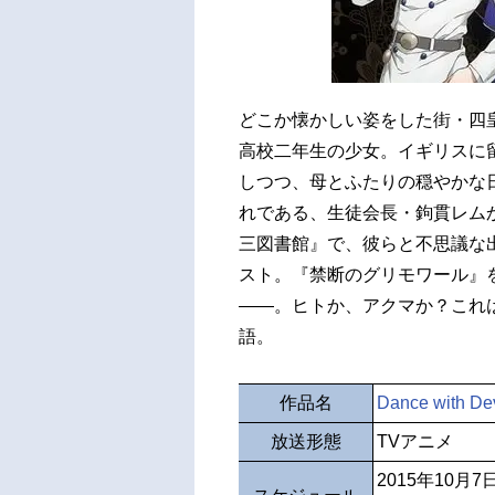
どこか懐かしい姿をした街・四
高校二年生の少女。イギリスに
しつつ、母とふたりの穏やかな
れである、生徒会長・鉤貫レム
三図書館』で、彼らと不思議な
スト。『禁断のグリモワール』
――。ヒトか、アクマか？これ
語。
作品名
Dance with Dev
放送形態
TVアニメ
2015年10月