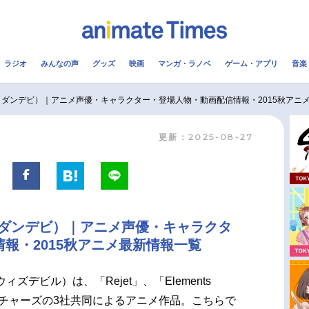
ラジオ
みんなの声
グッズ
映画
マンガ・ラノベ
ゲーム・アプリ
音楽
メ
声優
ラジオ
み
 Devils（ダンデビ）｜アニメ声優・キャラクター・登場人物・動画配信情報・2015秋ア
更新：2025-08-27
コスプレ
2.5次元
配信
アニメ映画一覧
今期アニメ曜日別一覧
実写化映画一覧
春アニメ
evils（ダンデビ）｜アニメ声優・キャラクタ
男性声優/女性声優一覧
夏アニメ
報・2015秋アニメ最新情報一覧
FOLLOW US
ィズデビル）は、「Rejet」、「Elements
ピクチャーズの3社共同によるアニメ作品。こちらで