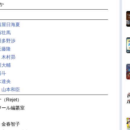
ほか
茜屋日海夏
藤壮馬
羽多野渉
近藤隆
：
木村昴
川大輔
裕斗
木達央
：
山本和臣
Rejet）
ワール編纂室
：金春智子