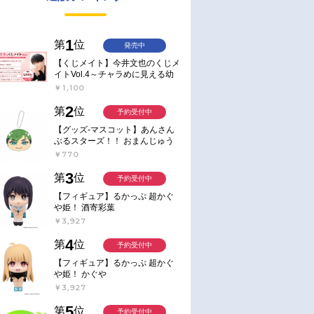
1
第
位
発売中
【くじメイト】今井文也のくじメ
イトVol.4～チャラめに見える幼
馴染、実は一途で独占欲が強いん
￥1,100
です～
2
第
位
予約受付中
【グッズ-マスコット】あんさん
ぶるスターズ！！ おまんじゅう
にぎにぎマスコット ねくすと2
￥770
Hbox
3
第
位
予約受付中
【フィギュア】るかっぷ 超かぐ
や姫！ 酒寄彩葉
￥3,927
4
第
位
予約受付中
【フィギュア】るかっぷ 超かぐ
や姫！ かぐや
￥3,927
5
第
位
予約受付中