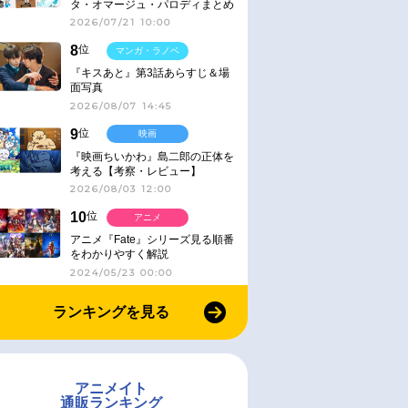
タ・オマージュ・パロディまとめ
2026/07/21 10:00
8
位
マンガ・ラノベ
『キスあと』第3話あらすじ＆場
面写真
2026/08/07 14:45
9
位
映画
『映画ちいかわ』島二郎の正体を
考える【考察・レビュー】
2026/08/03 12:00
10
位
アニメ
アニメ『Fate』シリーズ見る順番
をわかりやすく解説
2024/05/23 00:00
ランキングを見る
アニメイト
通販ランキング