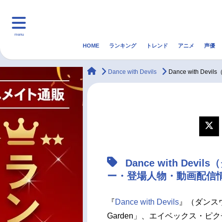
menu
HOME
ランキング
トレンド
アニメ
声優
HOME
ランキング
アニ
animateTimes
Dance with Devils
Dance with
マンガ・ラノベ
ゲーム・アプリ
音楽
最新記事一覧
アニメ記事一覧
Dance with D
声優記事一覧
ー・登場人物・動画配信情
『
Dance with Devils
』（ダンスウ
Garden」、エイベックス・