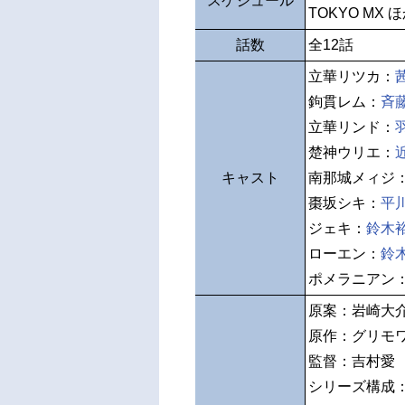
スケジュール
TOKYO MX 
話数
全12話
立華リツカ：
鉤貫レム：
斉
立華リンド：
楚神ウリエ：
キャスト
南那城メィジ
棗坂シキ：
平
ジェキ：
鈴木
ローエン：
鈴
ポメラニアン
原案：岩崎大介（
原作：グリモ
監督：吉村愛
シリーズ構成