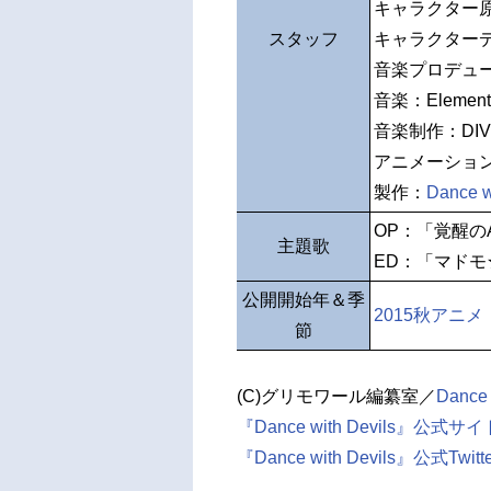
キャラクター原
スタッフ
キャラクター
音楽プロデュ
音楽：Elements
音楽制作：DIVEII
アニメーショ
製作：
Dance w
OP：「覚醒のA
主題歌
ED：「マドモ
公開開始年＆季
2015秋アニメ
節
(C)グリモワール編纂室／
Dance 
『Dance with Devils』公式サイ
『Dance with Devils』公式Twitte