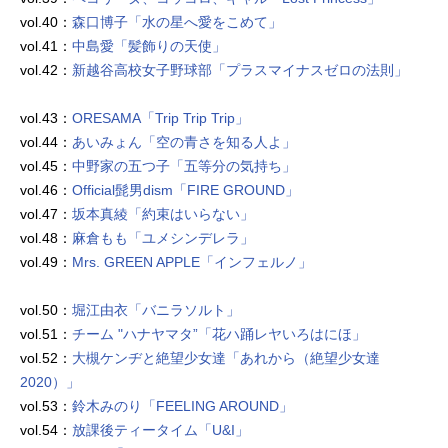
vol.40：
森口博子「水の星へ愛をこめて」
vol.41：
中島愛「髪飾りの天使」
vol.42：
新越谷高校女子野球部「プラスマイナスゼロの法則」
vol.43：
ORESAMA「Trip Trip Trip」
vol.44：
あいみょん「空の青さを知る人よ」
vol.45：
中野家の五つ子「五等分の気持ち」
vol.46：
Official髭男dism「FIRE GROUND」
vol.47：
坂本真綾「約束はいらない」
vol.48：
麻倉もも「ユメシンデレラ」
vol.49：
Mrs. GREEN APPLE「インフェルノ」
vol.50：
堀江由衣「バニラソルト」
vol.51：
チーム "ハナヤマタ”「花ハ踊レヤいろはにほ」
vol.52：
大槻ケンヂと絶望少女達「あれから（絶望少女達
2020）」
vol.53：
鈴木みのり「FEELING AROUND」
vol.54：
放課後ティータイム「U&I」