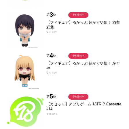
3
第
位
予約受付中
【フィギュア】るかっぷ 超かぐや姫！ 酒寄
彩葉
￥3,927
4
第
位
予約受付中
【フィギュア】るかっぷ 超かぐや姫！ かぐ
や
￥3,927
5
第
位
予約受付中
【カセット】アプリゲーム 18TRIP Cassette
#14
￥8,800