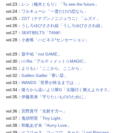
vol.23：
レン（楠木ともり）「To see the future」
vol.24：
ワルキューレ「一度だけの恋なら」
vol.25：
22/7（ナナブンノニジュウニ）「ムズイ」
vol.26：
うしろゆびさされ組「うしろゆびさされ組」
vol.27：
SEATBELTS「TANK!
vol.28：
小倉唯「ハピネス*センセーション」
vol.29：
畠中祐「not GAME」
vol.30：
i☆Ris「アルティメット☆MAGIC」
vol.31：
よりもい「ここから、ここから」
vol.32：
Galileo Galilei「青い栞」
vol.33：
WANDS「世界が終るまでは…」
vol.34：
後ろから這いより隊G「太陽曰く燃えよカオス」
vol.35：
伊藤美来「守りたいもののために」
vol.36：
宮野真守「光射す方へ」
vol.37：
鬼頭明里「Tiny Light」
vol.38：
和氣あず未「Hurry Love」
vol.39：
ペコリーヌ、コッコロ、キャル「Lost Princess」