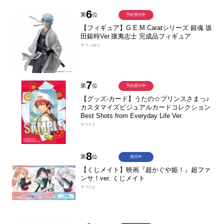
6
第
位
予約受付中
【フィギュア】G.E.M.Caratシリーズ 銀魂 坂
田銀時Ver.攘夷志士 完成品フィギュア
￥7,480
7
第
位
予約受付中
【グッズ-カード】うたの☆プリンスさまっ♪
カスタマイズビジュアルカードコレクション
Best Shots from Everyday Life Ver.
￥770
8
第
位
発売中
【くじメイト】映画『超かぐや姫！』超ファ
ンサ！ver. くじメイト
￥770