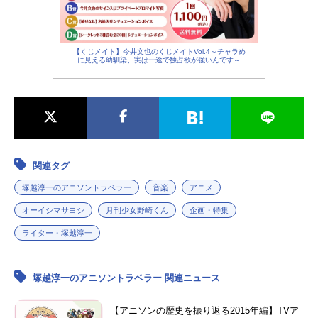
【くじメイト】今井文也のくじメイトVol.4～チャラめ
に見える幼馴染、実は一途で独占欲が強いんです～
関連タグ
塚越淳一のアニソントラベラー
音楽
アニメ
オーイシマサヨシ
月刊少女野崎くん
企画・特集
ライター・塚越淳一
塚越淳一のアニソントラベラー 関連ニュース
【アニソンの歴史を振り返る2015年編】TVア