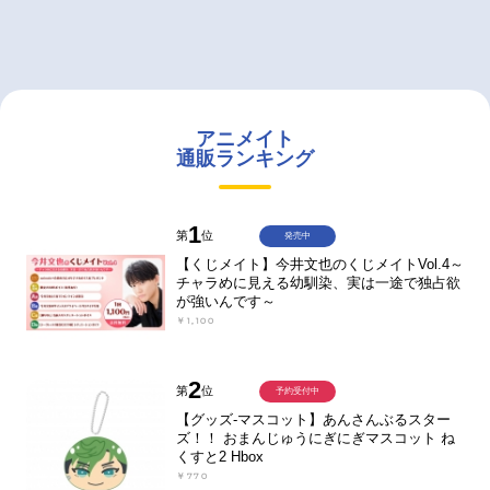
アニメイト
通販ランキング
1
第
位
発売中
【くじメイト】今井文也のくじメイトVol.4～
チャラめに見える幼馴染、実は一途で独占欲
が強いんです～
￥1,100
2
第
位
予約受付中
【グッズ-マスコット】あんさんぶるスター
ズ！！ おまんじゅうにぎにぎマスコット ね
くすと2 Hbox
￥770