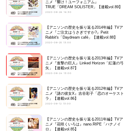
ニメ『響け！ユーフォニアム』
TRUE「DREAM SOLISTER」【連載vol.89】
2020-08-26 16:30
【アニソンの歴史を振り返る2014年編】TVア
ニメ『ご注文はうさぎですか?』Petit
Rabbit's「Daydream café」【連載vol.88】
2020-08-25 13:00
【アニソンの歴史を振り返る2013年編】TVア
ニメ『進撃の巨人』Linked Horizon「紅蓮の弓
矢」【連載vol.87】
2020-08-24 13:00
【アニソンの歴史を振り返る2012年編】TVア
ニメ『謎の彼女X』吉谷彩子「恋のオーケスト
ラ」【連載vol.86】
2020-08-12 13:00
【アニソンの歴史を振り返る2011年編】TVア
ニメ『花咲くいろは』nano.RIPE「ハナノイ
ロ」【連載vol.85】