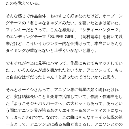
たのを覚えている。
そんな感じで作品自体、ものすごく好きなのだけど、オープニン
グテーマの「君じゃなきゃダメみたい」を聴いたときは驚いた。
ファンキーだと？って。こんな感覚は、『シティーハンター２』
のエンディングテーマ「SUPER GIRL」（岡村靖幸）を聴いて以
来だけど、こういうカウンター的な仕掛けって、本当にいろんな
タイミングが重ならないと上手くいかないと思う。
でもそれが本当に見事にハマって、作品にもとてもマッチしてい
たし、いろんな人が虚を衝かれたというか、アニソンって、もっ
と自由なはずだったじゃん！と思ったのではないかなと思う。
それとオーイシさんって、アニソン界に彗星の如く現れたけれ
ど、実は結構長いこと音楽界で活躍していて、作詞・作編曲をし
た「ようこそジャパリパークへ」の大ヒットもあって、あっとい
う間にアニソン界が誇る名クリエイター＆名アーティストになっ
てしまったわけです。なので、この曲はそんなオーイシ伝説の第
一歩として、アニソン史に残る名曲と言えるし、アニソンとかの