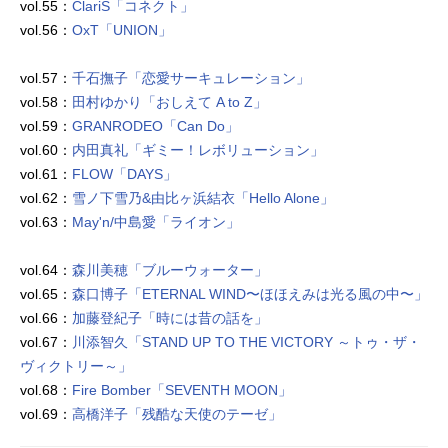
vol.55：
ClariS「コネクト」
vol.56：
OxT「UNION」
vol.57：
千石撫子「恋愛サーキュレーション」
vol.58：
田村ゆかり「おしえて A to Z」
vol.59：
GRANRODEO「Can Do」
vol.60：
内田真礼「ギミー！レボリューション」
vol.61：
FLOW「DAYS」
vol.62：
雪ノ下雪乃&由比ヶ浜結衣「Hello Alone」
vol.63：
May'n/中島愛「ライオン」
vol.64：
森川美穂「ブルーウォーター」
vol.65：
森口博子「ETERNAL WIND〜ほほえみは光る風の中〜」
vol.66：
加藤登紀子「時には昔の話を」
vol.67：
川添智久「STAND UP TO THE VICTORY ～トゥ・ザ・
ヴィクトリー～」
vol.68：
Fire Bomber「SEVENTH MOON」
vol.69：
高橋洋子「残酷な天使のテーゼ」