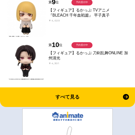
9
第
位
予約受付中
【フィギュア】るかっぷ TVアニメ
『BLEACH 千年血戦篇』 平子真子
￥4,020
10
第
位
予約受付中
【フィギュア】るかっぷ 刀剣乱舞ONLINE 加
州清光
￥4,301
すべて見る