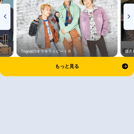
Trignalのキラキラ☆ビートＲ
森久
もっと見る