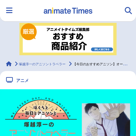
HOME
ランキング
アニメ
声優
ラジオ
みんなの声
グッズ
映画
animateTimes
塚越淳一のアニソントラベラー
【今日のおすすめアニソン】オーイシマサヨシ「君じゃなきゃダメみたい」【塚越淳一のアニソントラベラーvol.3】
アニメ
マンガ・ラノベ
ゲーム・アプリ
音楽
コスプレ
2.5次元
配信・Vtuber
トレンド
無料マンガ
最新記事一覧
アニメ記事一覧
声優記事一覧