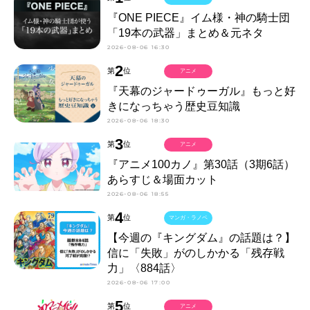
『ONE PIECE』イム様・神の騎士団
「19本の武器」まとめ＆元ネタ
2026-08-06 16:30
2
第
位
アニメ
『天幕のジャードゥーガル』もっと好
きになっちゃう歴史豆知識
2026-08-06 18:30
3
第
位
アニメ
『アニメ100カノ』第30話（3期6話）
あらすじ＆場面カット
2026-08-06 18:55
4
第
位
マンガ・ラノベ
【今週の『キングダム』の話題は？】
信に「失敗」がのしかかる「残存戦
力」〈884話〉
2026-08-06 17:00
5
第
位
アニメ