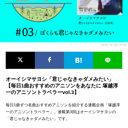
アニメ映画一覧
実写化映画一覧
今期アニメ曜日別一覧
春アニメ
夏アニメ
2020-05-06 13:00
秋アニメ
冬アニメ
男性声優/女性声優一覧
FOLLOW US
オーイシマサヨシ「君じゃなきゃダメみたい」
【毎日1曲おすすめのアニソンをあなたに 塚越淳
一のアニソントラベラーvol.3】
毎日1曲ずつ名曲おすすめアニソンを紹介する連載企画「塚越淳
一のアニソントラベラー」。連載第3回はオーイシマサヨシの
「君じゃなきゃダメみたい」です。