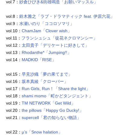
vol.7：
紗倉ひびき&街雄鳴造「お願いマッスル」
vol.8：
鈴木雅之「ラブ・ドラマティック feat. 伊原六花」
vol.9：
水瀬いのり「ココロソマリ」
vol.10：
ChamJam「Clover wish」
vol.11：
フランシュシュ「徒花ネクロマンシー」
vol.12：
太田貴子「デリケートに好きして」
vol.13：
Rhodanthe*「Jumping!!」
vol.14：
MADKID「RISE」
vol.15：
早見沙織「夢の果てまで」
vol.16：
坂本真綾「クローバー」
vol.17：
Run Girls, Run！「Share the light」
vol.18：
shami momo「町かどタンジェント」
vol.19：
TM NETWORK「Get Wild」
vol.20：
the pillows「Happy Go Ducky!」
vol.21：
supercell「君の知らない物語」
vol.22：
μ’s「Snow halation」