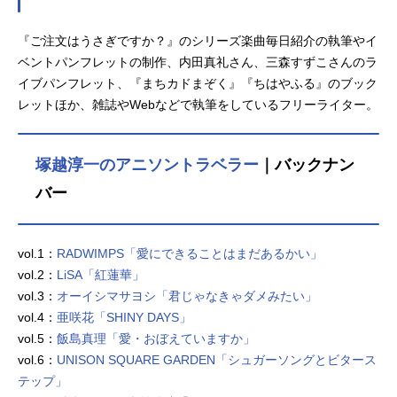
『ご注文はうさぎですか？』のシリーズ楽曲毎日紹介の執筆やイ
ベントパンフレットの制作、内田真礼さん、三森すずこさんのラ
イブパンフレット、『まちカドまぞく』『ちはやふる』のブック
レットほか、雑誌やWebなどで執筆をしているフリーライター。
塚越淳一のアニソントラベラー
｜バックナン
バー
vol.1：
RADWIMPS「愛にできることはまだあるかい」
vol.2：
LiSA「紅蓮華」
vol.3：
オーイシマサヨシ「君じゃなきゃダメみたい」
vol.4：
亜咲花「SHINY DAYS」
vol.5：
飯島真理「愛・おぼえていますか」
vol.6：
UNISON SQUARE GARDEN「シュガーソングとビタース
テップ」