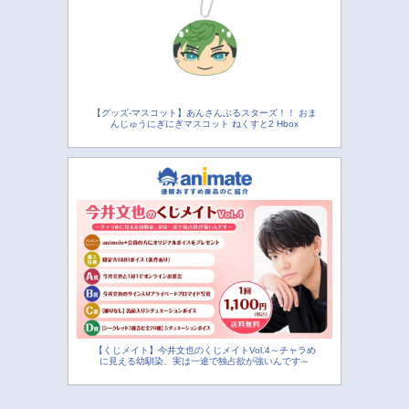
【グッズ-マスコット】あんさんぶるスターズ！！ おま
んじゅうにぎにぎマスコット ねくすと2 Hbox
【くじメイト】今井文也のくじメイトVol.4～チャラめ
に見える幼馴染、実は一途で独占欲が強いんです～