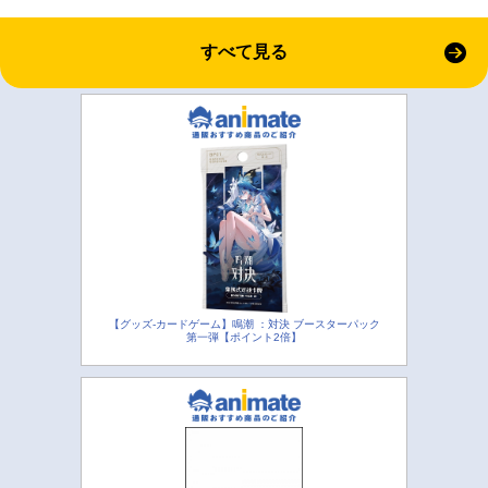
すべて見る
【グッズ-カードゲーム】鳴潮 ：対決 ブースターパック
第一弾【ポイント2倍】