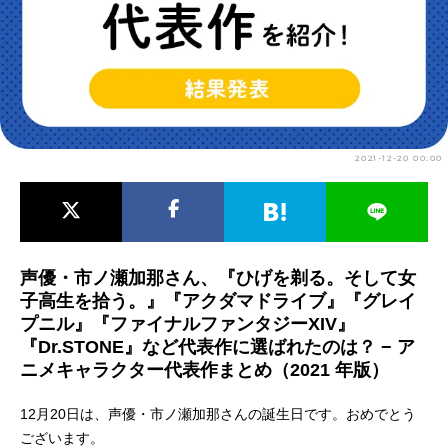
アニメ映画一覧
実写化映画一覧
今期アニメ曜日別一覧
春アニメ
夏アニメ
2021-12-20 00:00
秋アニメ
冬アニメ
男性声優/女性声優一覧
FOLLOW US
声優・市ノ瀬加那さん、『ひげを剃る。そして女
子高生を拾う。』『アクダマドライブ』『グレイ
プニル』『ファイナルファンタジーXIV』
『Dr.STONE』など代表作に選ばれたのは？ − ア
ニメキャラクター代表作まとめ（2021 年版）
12月20日は、声優・市ノ瀬加那さんの誕生日です。おめでとう
ございます。