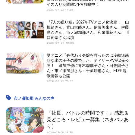
イス入り期間限定PV放映中！
2026-07-23 14:20
『7人の眠り姫』2027年TVアニメ化決定！ 山
根綺さん、青山吉能さん、伊藤美来さん、伊藤
彩沙さん、市ノ瀬加那さん、和泉風花さん、川
口莉奈さん出演
2026-07-07 19:00
夏アニメ『身代わり令嬢を救ったのは冷酷無慈
悲な氷の王子の愛でした』ティザーPV第2弾公
開！ 追加声優に青木瑠璃子さん・日笠陽子さ
ん・市ノ瀬加那さん・千葉翔也さん、ED主題
歌情報も公開
2026-06-22 20:50
市ノ瀬加那 みんなの声
『社長、バトルの時間です！』感想＆
見どころ・レビュー募集（ネタバレあ
り）
2020-03-05 16:35