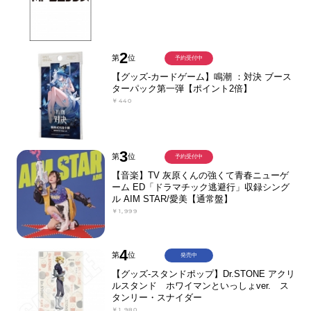
2
第
位
予約受付中
【グッズ-カードゲーム】鳴潮 ：対決 ブース
ターパック第一弾【ポイント2倍】
￥440
3
第
位
予約受付中
【音楽】TV 灰原くんの強くて青春ニューゲ
ーム ED「ドラマチック逃避行」収録シング
ル AIM STAR/愛美【通常盤】
￥1,999
4
第
位
発売中
【グッズ-スタンドポップ】Dr.STONE アクリ
ルスタンド ホワイマンといっしょver. ス
タンリー・スナイダー
￥1,980