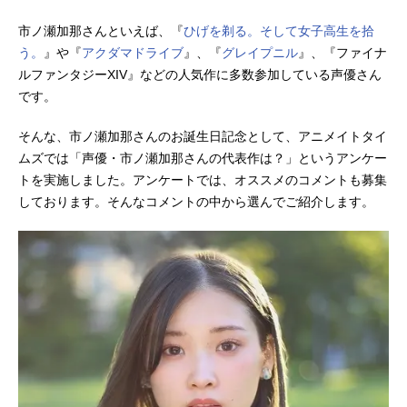
市ノ瀬加那さんといえば、『
ひげを剃る。そして女子高生を拾
う。
』や『
アクダマドライブ
』、『
グレイプニル
』、『ファイナ
ルファンタジーXIV』などの人気作に多数参加している声優さん
です。
そんな、市ノ瀬加那さんのお誕生日記念として、アニメイトタイ
ムズでは「声優・市ノ瀬加那さんの代表作は？」というアンケー
トを実施しました。アンケートでは、オススメのコメントも募集
しております。そんなコメントの中から選んでご紹介します。