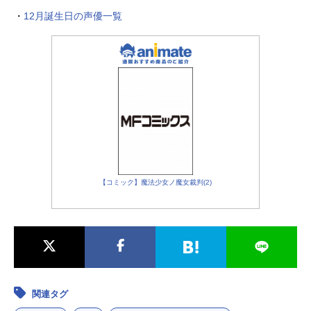
・
12月誕生日の声優一覧
【コミック】魔法少女ノ魔女裁判(2)
関連タグ