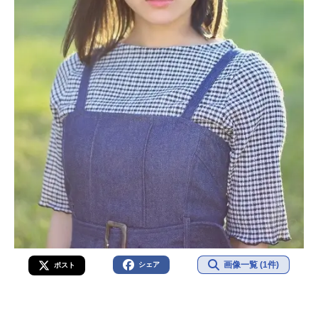
画像一覧 (1件)
シェア
ポスト