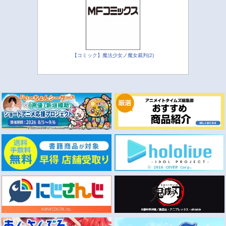
【コミック】魔法少女ノ魔女裁判(2)