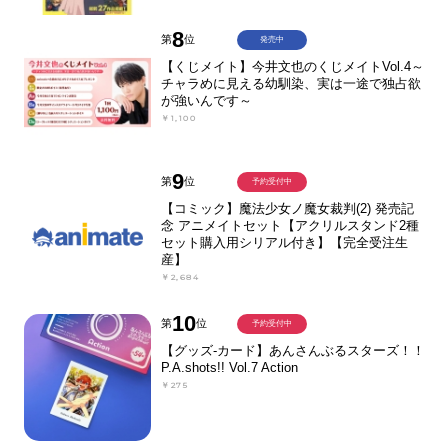
8
第
位
発売中
【くじメイト】今井文也のくじメイトVol.4～
チャラめに見える幼馴染、実は一途で独占欲
が強いんです～
￥1,100
9
第
位
予約受付中
【コミック】魔法少女ノ魔女裁判(2) 発売記
念 アニメイトセット【アクリルスタンド2種
セット購入用シリアル付き】【完全受注生
産】
￥2,684
10
第
位
予約受付中
【グッズ-カード】あんさんぶるスターズ！！
P.A.shots!! Vol.7 Action
￥275