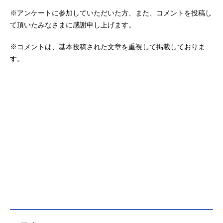
※アンケートに参加していただいた方、また、コメントを投稿し
て頂いたみなさまに感謝申し上げます。
※コメントは、基本投稿された文章を重視して掲載しておりま
す。