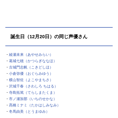
誕生日（12月20日）の同じ声優さん
・
綾瀬未来（あやせみらい）
・
葛城七穂（かつらぎななほ）
・
古城門志帆（こきどしほ）
・
小倉弥優（おぐらみゆう）
・
横山智佐（よこやまちさ）
・
沢城千春（さわしろ ちはる）
・
寺島拓篤（てらしまたくま）
・
市ノ瀬加那（いちのせかな）
・
髙橋ミナミ（たかはしみなみ）
・
冬馬由美（とうまゆみ）