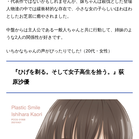
・代表作ではないかもしれませんが、妹ちゃんは殺伐とした登場
人物達の中では緩衝材的な存在で、小さな女の子らしいほわほわ
としたお芝居に癒やされました。
中盤からは主人公である一般人ちゃんと共に行動して、姉妹のよ
うな2人の関係性が好きです。
いちかなちゃんの声がぴったりでした!（20代・女性）
『ひげを剃る。そして女子高生を拾う。』荻
原沙優